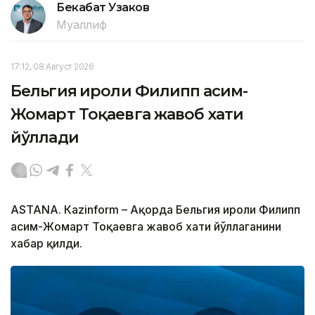
Бекабат Узаков
Муаллиф
17:12, 08 Август 2026
Бельгия Қироли Филипп Қасим-
Жомарт Тоқаевга жавоб хати
йўллади
ASTANА. Кazinform – Ақорда Бельгия Қироли Филипп
Қасим-Жомарт Тоқаевга жавоб хати йўллаганини
хабар қилди.