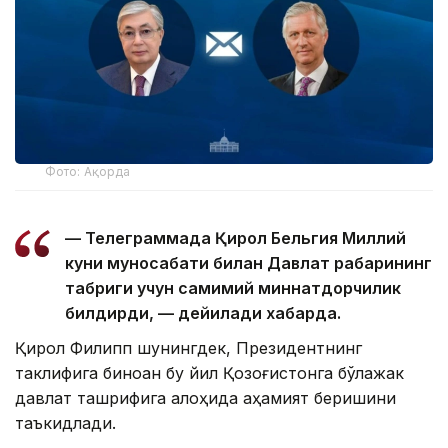
Фото: Ақорда
— Телеграммада Қирол Бельгия Миллий
куни муносабати билан Давлат раҳбарининг
табриги учун самимий миннатдорчилик
билдирди, — дейилади хабарда.
Қирол Филипп шунингдек, Президентнинг
таклифига биноан бу йил Қозоғистонга бўлажак
давлат ташрифига алоҳида аҳамият беришини
таъкидлади.