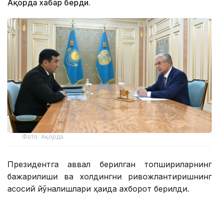
Ақорда хабар берди.
Фото: Ақорда
Президентга аввал берилган топшириқларнинг
бажарилиши ва холдингни ривожлантиришнинг
асосий йўналишлари ҳақида ахборот берилди.
Қасим-Жомарт Тоқаевга инвестиция ва кредит
портфели 14,3 триллион тенгега етиши ва 16,5