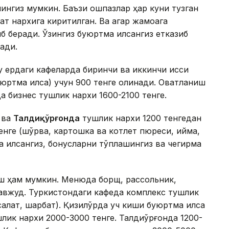
нгиз мумкин. Баъзи ошпазлар ҳар куни тузган
қат нархига киритилган. Ва агар жамоага
иб беради. Ўзингиз буюртма қилсангиз етказиб
ади.
 ердаги кафеларда биринчи ва иккинчи иссиқ
юртма қилса) учун 900 тенге олинади. Овқатланиш
да бизнес тушлик нархи 1600-2100 тенге.
ва
Талдиқўрғонда
тушлик нархи 1200 тенгедан
нге (шўрва, картошка ва котлет пюреси, қийма,
а қилсангиз, бонусларни тўплашингиз ва чегирма
иш ҳам мумкин. Менюда борщ, рассольник,
мавжуд. Туркистондаги кафеда комплекс тушлик
 салат, шарбат). Қизилўрда уч киши буюртма қилса
лик нархи 2000-3000 тенге. Талдиқўрғонда 1200-