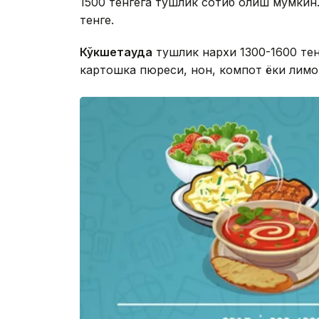
1500 тенгега тушлик сотиб олиш мумкин
тенге.
Кўкшетауда
тушлик нархи 1300-1600 тен
картошка пюреси, нон, компот ёки лим