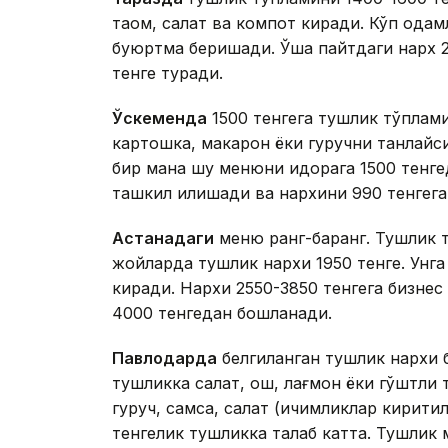
таом, салат ва компот киради. Кўп одамл
буюртма беришади. Ўша пайтдаги нарх 2
тенге туради.
Ўскеменда
1500 тенгега тушлик тўплам
картошка, макарон ёки гуручни танлайси
бир мана шу менюни идорага 1500 тенге
ташкил қилишади ва нархини 990 тенгег
Астанадаги
меню ранг-баранг. Тушлик т
жойларда тушлик нархи 1950 тенге. Унга 
киради. Нархи 2550-3850 тенгега бизнес
4000 тенгедан бошланади.
Павлодарда
белгиланган тушлик нархи б
тушликка салат, ош, лағмон ёки гўштли т
гуруч, самса, салат (ичимликлар кирити
тенгелик тушликка талаб катта. Тушлик 