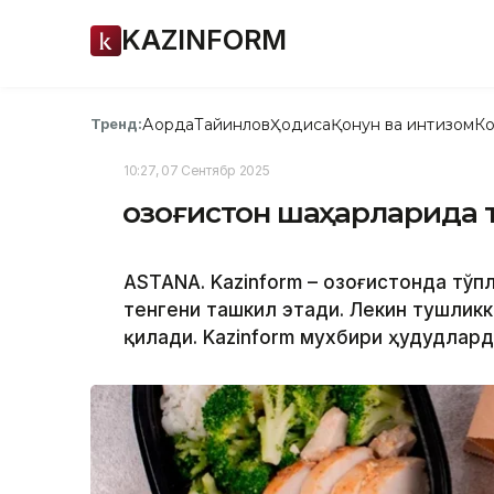
KAZINFORM
Ақорда
Тайинлов
Ҳодиса
Қонун ва интизом
Ко
Тренд:
10:27, 07 Сентябр 2025
Қозоғистон шаҳарларида 
ASTANA. Kazinform – Қозоғистонда тў
тенгени ташкил этади. Лекин тушлик
қилади. Kazinform мухбири ҳудудлар