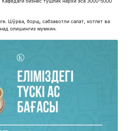
. Кафедаги бизнес тушлик нархи эса 3000-5000
ге. Шўрва, борщ, сабзавотли салат, котлет ва
онад олишингиз мумкин.