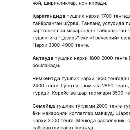
чой, ширинликлар, нон киради.
Қарағандида
тушлик нархи 1700 тенгед
тайёрланган шўрва, Таиланд услубида пи
картошка ёки макарондан тайёрланган га
тушлигига “Цезарь” ёки «Греческий» сал
Нархи 3300-4900 тенге.
Ақтауда
тушлик нархи 1800-2000 тенге 
бошланади.
Чимкентда
тушлик нархи 1950 тенгедан 
2400 тенге. Гўштли таом эса 2890 тенге,
туради. Корейс ва шарқ таомлари 3500 те
Семейда
тушлик тўплами 2000 тенге ту
ёки макаронли котлетлар мавжуд. Шарб
нархи 2000 тенге. Менюда рассольник, с
сабзавотли салат мавжуд.