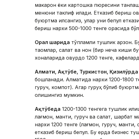
макарон ёки картошка пюресини танлаши
менюни таклиф қилади. Етказиб бериш ов
буюртма қилсангиз, улар уни бепул етказ
бериш нархи 500-1000 тенге орасида бўл
Орал шаҳрида
тўпламли тушлик арзон. Бу
таомлар, салат ва нон (бир неча киши бу
хоналарида қовурдоқ 1200 тенге, кафелар
Алмати, Ақтўбе, Туркистон, Қизилўрда
бошланади. Алматида нархи 1200-1800 те
гуруч, компот). Агар гуруҳ бўлиб буюртм
олишингиз мумкин.
Ақтўбеда
1200-1300 тенгега тушлик қил
лағмон, манти, гуруч ва салат, шарбат 
нархи 1200 тенге (лағмон, гуруч, манти,
етказиб бериш бепул. Бу ерда бизнес туш