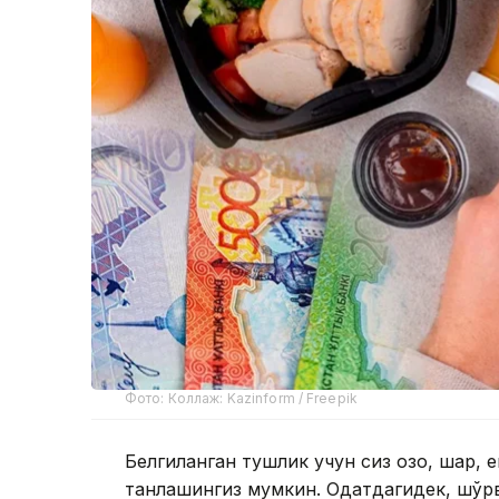
Фото: Коллаж: Kazinform / Freepik
Белгиланган тушлик учун сиз қозоқ, шарқ
танлашингиз мумкин. Одатдагидек, шўрва