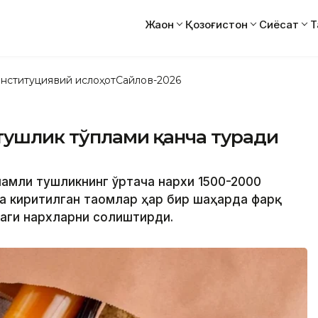
Жаҳон
Қозоғистон
Сиёсат
Т
нституциявий ислоҳот
Сайлов-2026
тушлик тўплами қанча туради
пламли тушликнинг ўртача нархи 1500-2000
ка киритилган таомлар ҳар бир шаҳарда фарқ
даги нархларни солиштирди.