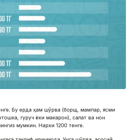
нге. Бу ерда ҳам шўрва (борщ, мампар, ясмиқ
ртошка, гуруч ёки макарон), салат ва нон
шингиз мумкин. Нархи 1200 тенге.
гега таклиф қилинмоқда. Унга шўрва, асосий