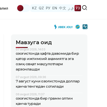
KZ
QZ
РУ
EN
中文
ق ز
ЎЗ
аҳлил
Мавзуга оид
07 avgust 2026, 14:03
Қозоғистонда ҳафта давомида бир
қатор ижтимоий аҳамиятга эга
озиқ-овқат маҳсулотлари
арзонлашди
07 avgust 2026, 09:36
7 август куни Қозоғистонда доллар
қанча тенгедан сотилади
06 avgust 2026, 11:37
Қозоғистонда бир грамм олтин
қанча туради