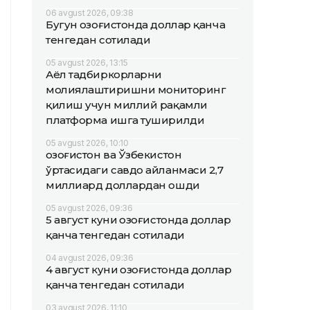
06 avgust 2026, 09:38
Бугун Қозоғистонда доллар қанча
тенгедан сотилади
05 avgust 2026, 13:15
Аёл тадбиркорларни
молиялаштиришни мониторинг
қилиш учун миллий рақамли
платформа ишга туширилди
05 avgust 2026, 10:10
Қозоғистон ва Ўзбекистон
ўртасидаги савдо айланмаси 2,7
миллиард доллардан ошди
05 avgust 2026, 09:36
5 август куни Қозоғистонда доллар
қанча тенгедан сотилади
04 avgust 2026, 09:36
4 август куни Қозоғистонда доллар
қанча тенгедан сотилади
03 avgust 2026, 11:10