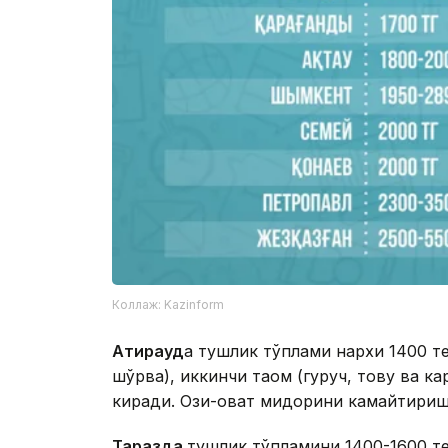
Коллаж: Kazinform
Атирауд
а тушлик тўплами нархи 1400 те
шўрва), иккинчи таом (гуруч, товуқ ва ка
киради. Озиқ-овқат миқдорини камайтири
Таразда
тушлик тўпламини 1400-1600 тен