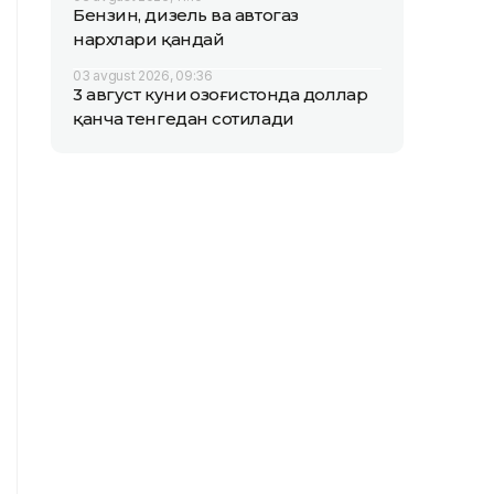
Бензин, дизель ва автогаз
нархлари қандай
03 avgust 2026, 09:36
3 август куни Қозоғистонда доллар
қанча тенгедан сотилади