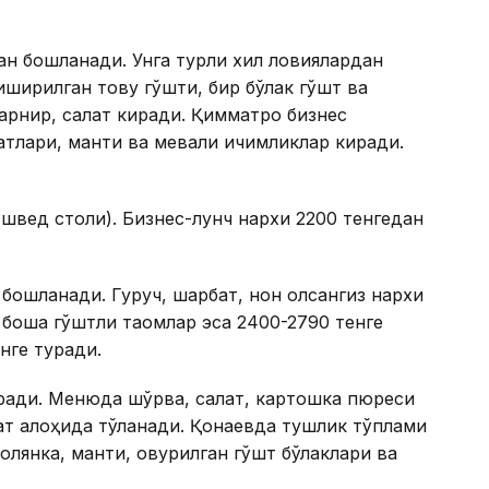
ан бошланади. Унга турли хил ловиялардан
ширилган товуқ гўшти, бир бўлак гўшт ва
рнир, салат киради. Қимматроқ бизнес
атлари, манти ва мевали ичимликлар киради.
(швед столи). Бизнес-лунч нархи 2200 тенгедан
бошланади. Гуруч, шарбат, нон олсангиз нархи
 бошқа гўштли таомлар эса 2400-2790 тенге
нге туради.
ради. Менюда шўрва, салат, картошка пюреси
ат алоҳида тўланади. Қонаевда тушлик тўплами
олянка, манти, қовурилган гўшт бўлаклари ва