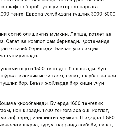
ар кафега бориб, ўзлари ёқтирган нарсага
000 тенге. Европа услубидаги тушлик 3000-5000
ини сотиб олишингиз мумкин. Лапша, котлет ва
з. Салат ва компот ҳам берилади. Қостанайда
дан етказиб беришади. Баъзан улар акция
ача туширишади.
ўплами нархи 1500 тенгедан бошланади. Кўп
шўрва, иккинчи иссиқ таом, салат, шарбат ва нон
 тушлик бор. Баъзи жойларда бир киши учун
ошқача ҳисобланади. Бу ерда 1600 тенгелик
аом, нон киради. 1700 тенгега эса ош, котлет,
лмаган) харид қилишингиз мумкин. Шаҳарда 1 890
менюсига шўрва, гуруч, парранда кабоби, салат,