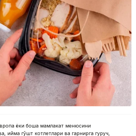
, европа ёки бошқа мамлакат менюсини
, қийма гўшт котлетлари ва гарнирга гуруч,