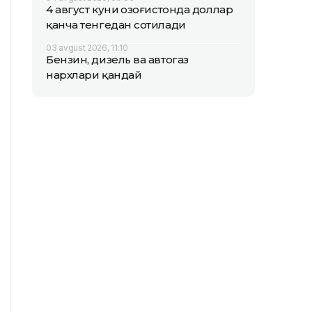
4 август куни Қозоғистонда доллар
қанча тенгедан сотилади
03 avgust 2026, 11:10
Бензин, дизель ва автогаз
нархлари қандай