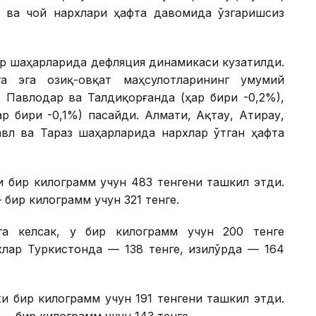
р ва чой нархлари ҳафта давомида ўзгаришсиз
ор шаҳарларида дефляция динамикаси кузатилди.
а эга озиқ-овқат маҳсулотларининг умумий
 Павлодар ва Талдиқорғанда (ҳар бири -0,2%),
ҳар бири -0,1%) пасайди. Алмати, Ақтау, Атирау,
павл ва Тараз шаҳарларида нархлар ўтган ҳафта
и бир килограмм учун 483 тенгени ташкил этди.
бир килограмм учун 321 тенге.
га келсак, у бир килограмм учун 200 тенге
лар Туркистонда — 138 тенге, Қизилўрда — 164
и бир килограмм учун 191 тенгени ташкил этди.