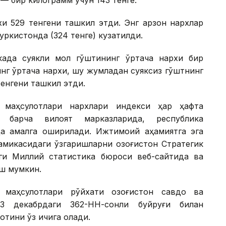
— бир килограмм учун 143 тенге.
и 529 тенгени ташкил этди. Энг арзон нархлар
уркистонда (324 тенге) кузатилди.
када суякли мол гўштининг ўртача нархи бир
инг ўртача нархи, шу жумладан суяксиз гўштнинг
тенгени ташкил этди.
 маҳсулотлари нархлари индекси ҳар ҳафта
и барча вилоят марказларида, республика
а амалга оширилади. Ижтимоий аҳамиятга эга
амикасидаги ўзгаришларни Қозоғистон Стратегик
ги Миллий статистика бюроси веб-сайтида ва
иш мумкин.
 маҳсулотлари рўйхати Қозоғистон савдо ва
3 декабрдаги 362-НН-сонли буйруғи билан
отини ўз ичига олади.