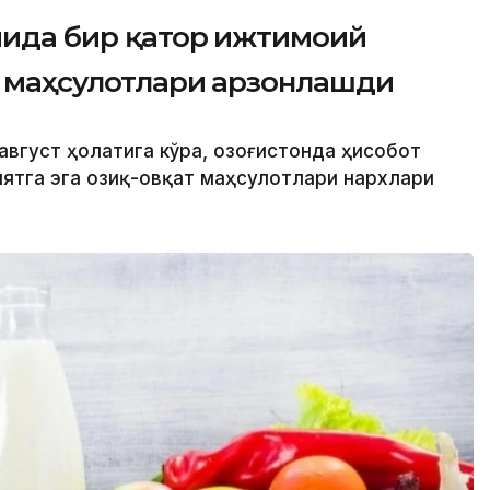
мида бир қатор ижтимоий
т маҳсулотлари арзонлашди
август ҳолатига кўра, Қозоғистонда ҳисобот
ятга эга озиқ-овқат маҳсулотлари нархлари