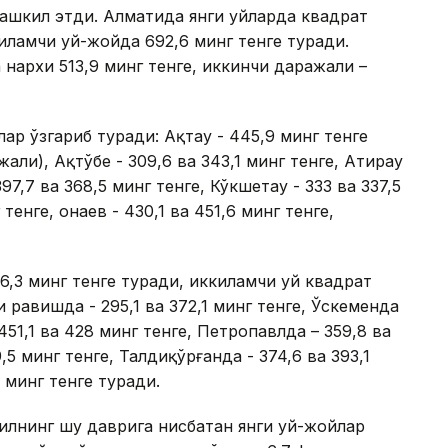
ташкил этди. Алматида янги уйларда квадрат
киламчи уй-жойда 692,6 минг тенге туради.
нархи 513,9 минг тенге, иккинчи даражали –
ар ўзгариб туради: Ақтау - 445,9 минг тенге
жали), Ақтўбе - 309,6 ва 343,1 минг тенге, Атирау
397,7 ва 368,5 минг тенге, Кўкшетау - 333 ва 337,5
тенге, Қонаев - 430,1 ва 451,6 минг тенге,
86,3 минг тенге туради, иккиламчи уй квадрат
и равишда - 295,1 ва 372,1 минг тенге, Ўскеменда
451,1 ва 428 минг тенге, Петропавлда – 359,8 ва
,5 минг тенге, Талдиқўрғанда - 374,6 ва 393,1
9 минг тенге туради.
йилнинг шу даврига нисбатан янги уй-жойлар