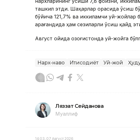
нархларининг ўсиши 7,8 фоизни, иккила
ташкил этди. Шаҳарлар орасида ўсиш бў
бўйича 121,7% ва иккиламчи уй-жойлар б
Қарағандида ҳам сезиларли ўсиш қайд э
Август ойида Қозоғистонда уй-жойга бўл
Нарх-наво
Иқтисодиёт
Уй-жой
Ҳуд
Ляззат Сейданова
Муаллиф
14:03, 07 Август 2026