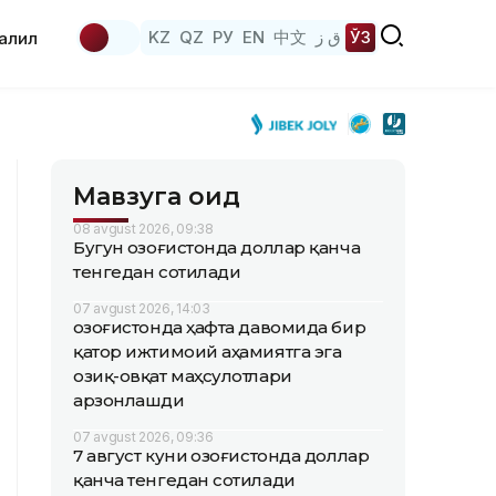
KZ
QZ
РУ
EN
中文
ق ز
ЎЗ
аҳлил
Мавзуга оид
08 avgust 2026, 09:38
Бугун Қозоғистонда доллар қанча
тенгедан сотилади
07 avgust 2026, 14:03
Қозоғистонда ҳафта давомида бир
қатор ижтимоий аҳамиятга эга
озиқ-овқат маҳсулотлари
арзонлашди
07 avgust 2026, 09:36
7 август куни Қозоғистонда доллар
қанча тенгедан сотилади