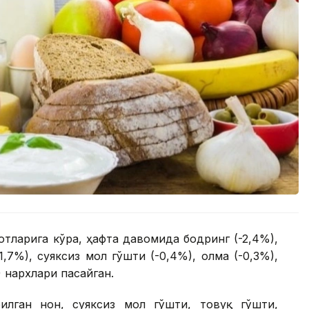
тларига кўра, ҳафта давомида бодринг (-2,4%),
1,7%), суяксиз мол гўшти (-0,4%), олма (-0,3%),
) нархлари пасайган.
лган нон, суяксиз мол гўшти, товуқ гўшти,