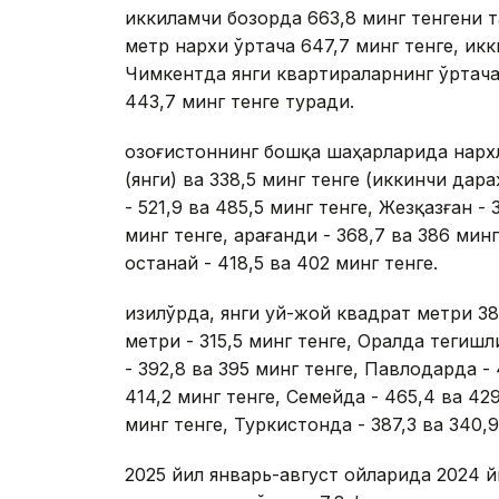
иккиламчи бозорда 663,8 минг тенгени 
метр нархи ўртача 647,7 минг тенге, ик
Чимкентда янги квартираларнинг ўртача 
443,7 минг тенге туради.
Қозоғистоннинг бошқа шаҳарларида нархл
(янги) ва 338,5 минг тенге (иккинчи дара
- 521,9 ва 485,5 минг тенге, Жезқазған - 
минг тенге, Қарағанди - 368,7 ва 386 минг 
Қостанай - 418,5 ва 402 минг тенге.
Қизилўрда, янги уй-жой квадрат метри 3
метри - 315,5 минг тенге, Оралда тегишл
- 392,8 ва 395 минг тенге, Павлодарда - 
414,2 минг тенге, Семейда - 465,4 ва 429
минг тенге, Туркистонда - 387,3 ва 340,
2025 йил январь-август ойларида 2024 