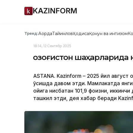
KAZINFORM
Ақорда
Тайинлов
Ҳодиса
Қонун ва интизом
Ко
Тренд:
18:14, 12 Сентябр 2025
Қозоғистон шаҳарларида 
ASTANA. Kazinform – 2025 йил август
ўсишда давом этди. Мамлакатда янги
ойига нисбатан 101,9 фоизни, иккинчи
ташкил этди, дея хабар беради Kazin