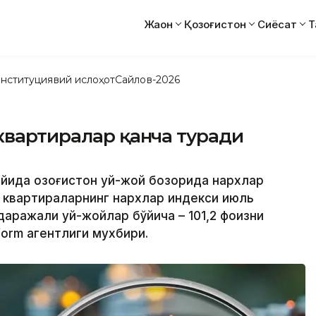
Жаҳон
Қозоғистон
Сиёсат
Т
нституциявий ислоҳот
Сайлов-2026
квартиралар қанча туради
 ойида Қозоғистон уй-жой бозорида нархлар
 квартираларнинг нархлар индекси июль
 даражали уй-жойлар бўйича – 101,2 фоизни
form агентлиги мухбири.