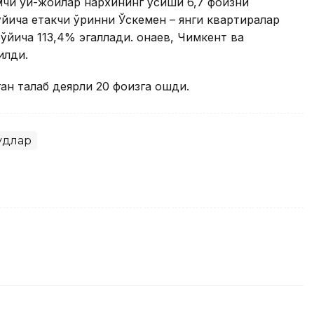
мчи уй-жойлар нархининг ўсиши 6,7 фоизни
йича етакчи ўринни Ўскемен – янги квартиралар
ўйича 113,4% эгаллади. Қонаев, Чимкент ва
тилди.
ган талаб деярли 20 фоизга ошди.
удлар