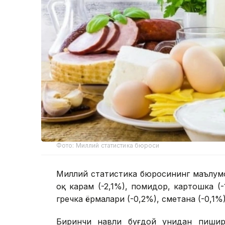
Фото: Миллий статистика бюроси
Миллий статистика бюросининг маълумо
оқ карам (-2,1%), помидор, картошка (-
гречка ёрмалари (-0,2%), сметана (-0,1%
Биринчи навли буғдой унидан пишири