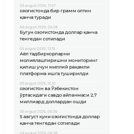
06 avgust 2026, 11:37
Қозоғистонда бир грамм олтин
қанча туради
06 avgust 2026, 09:38
Бугун Қозоғистонда доллар қанча
тенгедан сотилади
05 avgust 2026, 13:15
Аёл тадбиркорларни
молиялаштиришни мониторинг
қилиш учун миллий рақамли
платформа ишга туширилди
05 avgust 2026, 10:10
Қозоғистон ва Ўзбекистон
ўртасидаги савдо айланмаси 2,7
миллиард доллардан ошди
05 avgust 2026, 09:36
5 август куни Қозоғистонда доллар
қанча тенгедан сотилади
04 avgust 2026, 09:36