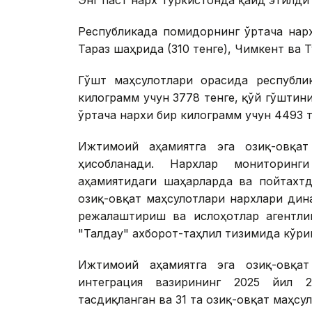
Энг паст нарх Туркистонда қайд этилди 
Республикада помидорнинг ўртача нарх
Тараз шаҳрида (310 тенге), Чимкент ва Т
Гўшт маҳсулотлари орасида республи
килограмм учун 3778 тенге, қўй гўштин
ўртача нархи бир килограмм учун 4493 
Ижтимоий аҳамиятга эга озиқ-овқат
ҳисобланади. Нархлар мониторинг
аҳамиятидаги шаҳарларда ва пойтахтд
озиқ-овқат маҳсулотлари нархлари дин
режалаштириш ва ислоҳотлар агентли
"Талдау" ахборот-таҳлил тизимида кўр
Ижтимоий аҳамиятга эга озиқ-овқат
интеграция вазирининг 2025 йил 2
тасдиқланган ва 31 та озиқ-овқат маҳсул