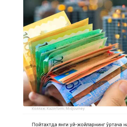
Коллаж: Kazinform; Midjourney
Пойтахтда янги уй-жойларнинг ўртача на