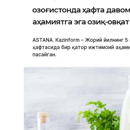
Қозоғистонда ҳафта даво
аҳамиятга эга озиқ-овқа
ASTANА. Кazinform – Жорий йилнинг 5 
ҳафтасида бир қатор ижтимоий аҳами
пасайган.