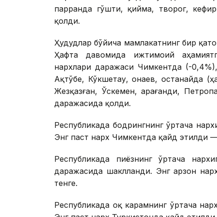
парранда гўшти, қийма, творог, кефи
қолди.
Ҳудудлар бўйича мамлакатнинг бир қат
Ҳафта давомида ижтимоий аҳамиятг
нархлари даражаси Чимкентда (-0,4%),
Ақтўбе, Кўкшетау, Қонаев, Қостанайда (
Жезқазған, Ўскемен, Қарағанди, Петро
даражасида қолди.
Республикада бодрингнинг ўртача нарх
Энг паст нарх Чимкентда қайд этилди — 
Республикада пиёзнинг ўртача нархи
даражасида шаклланди. Энг арзон нарх
тенге.
Республикада оқ карамнинг ўртача нарх