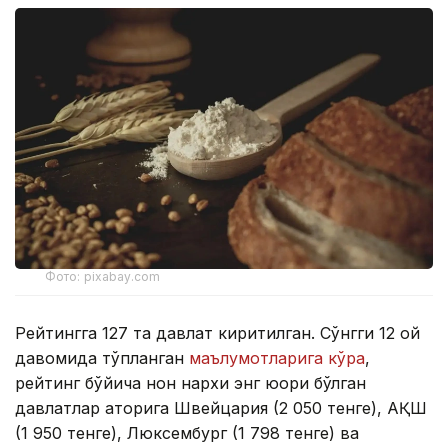
Фото: pixabay.com
Рейтингга 127 та давлат киритилган. Сўнгги 12 ой
давомида тўпланган
маълумотларига кўра
,
рейтинг бўйича нон нархи энг юқори бўлган
давлатлар қаторига Швейцария (2 050 тенге), АҚШ
(1 950 тенге), Люксембург (1 798 тенге) ва