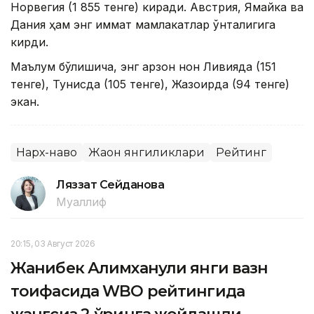
Норвегия (1 855 тенге) киради. Австрия, Ямайка ва
Дания ҳам энг қиммат мамлакатлар ўнталигига
кирди.
Маълум бўлишича, энг арзон нон Ливияда (151
тенге), Тунисда (105 тенге), Жазоирда (94 тенге)
экан.
Нарх-наво
Жаҳон янгиликлари
Рейтинг
Ляззат Сейданова
Муаллиф
20:15, 03 Август 2026
Жанибек Алимханули янги вазн
тоифасида WBO рейтингида