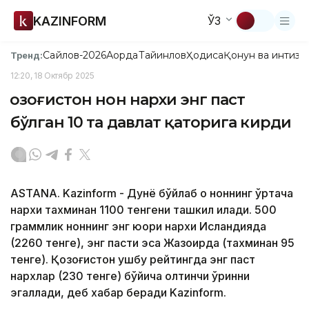
KAZINFORM
ЎЗ
Сайлов-2026
Ақорда
Тайинлов
Ҳодиса
Қонун ва интизо
Тренд:
12:20, 18 Октябр 2025
Қозоғистон нон нархи энг паст
бўлган 10 та давлат қаторига кирди
ASTANA. Kazinform - Дунё бўйлаб оқ ноннинг ўртача
нархи тахминан 1100 тенгени ташкил қилади. 500
граммлик ноннинг энг юқори нархи Исландияда
(2260 тенге), энг пасти эса Жазоирда (тахминан 95
тенге). Қозоғистон ушбу рейтингда энг паст
нархлар (230 тенге) бўйича олтинчи ўринни
эгаллади, деб хабар беради Kazinform.