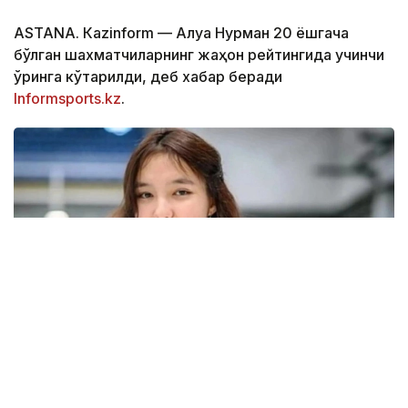
ASTANА. Кazinform — Алуа Нурман 20 ёшгача
бўлган шахматчиларнинг жаҳон рейтингида учинчи
ўринга кўтарилди, деб хабар беради
Informsports.kz
.
Фото: Алуа Нурманнинг шахсий архивидан