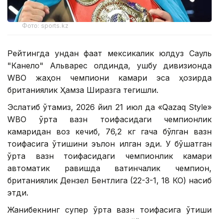
Фото: sports.kz
Рейтингда ундан фақат мексикалик юлдуз Сауль
"Канело" Альварес олдинда, ушбу дивизионда
WBО жаҳон чемпиони камари эса ҳозирда
британиялик Ҳамза Ширазга тегишли.
Эслатиб ўтамиз, 2026 йил 21 июл да «Qazaq Style»
WВО ўрта вазн тоифасидаги чемпионлик
камаридан воз кечиб, 76,2 кг гача бўлган вазн
тоифасига ўтишини эълон қилган эди. У бўшатган
ўрта вазн тоифасидаги чемпионлик камари
автоматик равишда вақтинчалик чемпион,
британиялик Дензел Бентлига (22-3-1, 18 КО) насиб
этди.
Жанибекнинг супер ўрта вазн тоифасига ўтиши