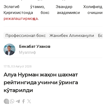
Эслатиб ўтамиз, Эвандер Холифилд
Қирғизистонда бокс академияси очишни
режалаштирмоқда
.
Профессионал бокс
Жанибек Алимханули
Бок
Бекабат Узаков
Муаллиф
17:15, 03 Август 2026
Алуа Нурман жаҳон шахмат
рейтингида учинчи ўринга
кўтарилди