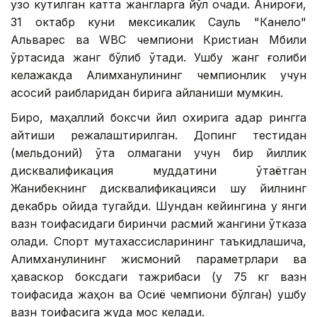
узоқ кутилган катта жангларга йўл очади. Аниқроғи,
31 октабр куни мексикалик Сауль "Канело"
Альварес ва WВC чемпиони Кристиан Мбили
ўртасида жанг бўлиб ўтади. Ушбу жанг ғолиби
келажакда Алимханулининг чемпионлик учун
асосий рақибларидан бирига айланиши мумкин.
Бироқ, маҳаллий боксчи йил охирига қадар рингга
қайтиши режалаштирилган. Допинг тестидан
(мельдоний) ўта олмагани учун бир йиллик
дисквалификация муддатини ўтаётган
Жанибекнинг дисквалификацияси шу йилнинг
декабрь ойида тугайди. Шундан кейингина у янги
вазн тоифасидаги биринчи расмий жангини ўтказа
олади. Спорт мутахассисларининг таъкидлашича,
Алимханулининг жисмоний параметрлари ва
ҳаваскор боксдаги тажрибаси (у 75 кг вазн
тоифасида жаҳон ва Осиё чемпиони бўлган) ушбу
вазн тоифасига жуда мос келади.