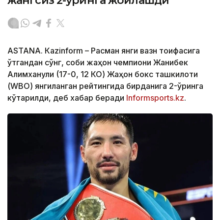
жангсиз 2-ўринга жойлашди
ASTANА. Кazinform – Расман янги вазн тоифасига
ўтгандан сўнг, собиқ жаҳон чемпиони Жанибек
Алимханули (17-0, 12 КО) Жаҳон бокс ташкилоти
(WBО) янгиланган рейтингида бирданига 2-ўринга
кўтарилди, деб хабар беради
Informsports.kz
.