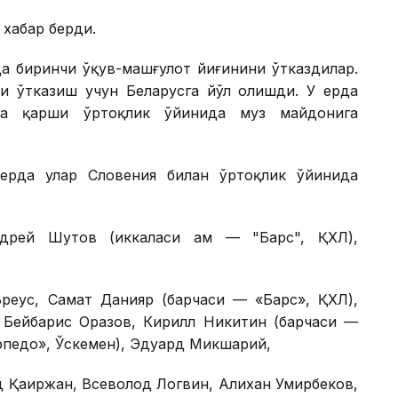
 хабар берди.
да биринчи ўқув-машғулот йиғинини ўтказдилар.
ни ўтказиш учун Беларусга йўл олишди. У ерда
рга қарши ўртоқлик ўйинида муз майдонига
ерда улар Словения билан ўртоқлик ўйинида
рей Шутов (иккаласи ҳам — "Барс", ҚХЛ),
еус, Самат Данияр (барчаси — «Барс», ҚХЛ),
 Бейбарис Оразов, Кирилл Никитин (барчаси —
рпедо», Ўскемен), Эдуард Микшарий,
 Қаиржан, Всеволод Логвин, Алихан Умирбеков,