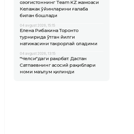
Қозоғистоннинг Team KZ жамоаси
Келажак ўйинларини ғалаба
билан бошлади
04 avgust 2026, 15:15
Елена Рибакина Торонто
турнирида ўтган йилги
натижасини такрорлай оладими
04 avgust 2026, 13:15
"Челси"даги рақобат: Дастан
Сатпаевнинг асосий рақиблари
номи маълум қилинди