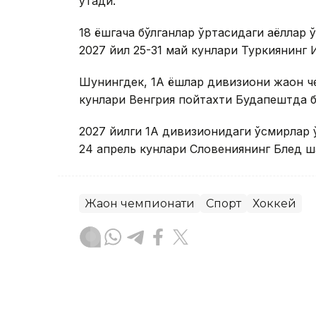
ўтади.
18 ёшгача бўлганлар ўртасидаги аёллар 
2027 йил 25-31 май кунлари Туркиянинг 
Шунингдек, 1А ёшлар дивизиони жаҳон ч
кунлари Венгрия пойтахти Будапештда 
2027 йилги 1А дивизионидаги ўсмирлар 
24 апрель кунлари Словениянинг Блед ша
Жаҳон чемпионати
Спорт
Хоккей
Ляззат Сейданова