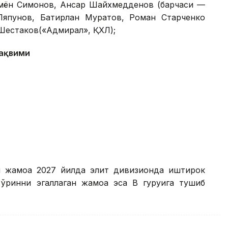
мён Симонов, Ансар Шайхмедденов (барчаси —
Ляпунов, Батирлан Муратов, Роман Старченко
Шестаков(«Адмирал», ҚХЛ);
тақвими
ан жамоа 2027 йилда элит дивизионда иштирок
 ўринни эгаллаган жамоа эса В гуруҳига тушиб