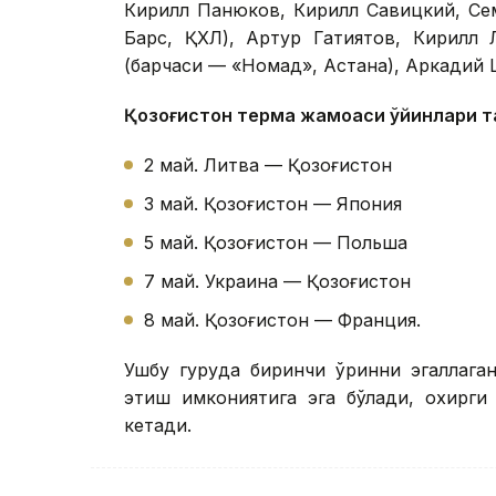
Кирилл Панюков, Кирилл Савицкий, Се
Барс, ҚХЛ), Артур Гатиятов, Кирилл 
(барчаси — «Номад», Астана), Аркадий 
Қозоғистон терма жамоаси ўйинлари 
2 май. Литва — Қозоғистон
3 май. Қозоғистон — Япония
5 май. Қозоғистон — Польша
7 май. Украина — Қозоғистон
8 май. Қозоғистон — Франция.
Ушбу гуруҳда биринчи ўринни эгаллаг
этиш имкониятига эга бўлади, охирги
кетади.