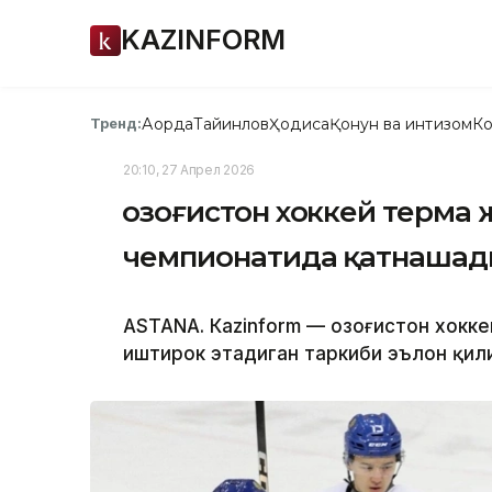
KAZINFORM
Ақорда
Тайинлов
Ҳодиса
Қонун ва интизом
Ко
Тренд:
20:10, 27 Апрел 2026
Қозоғистон хоккей терма
чемпионатида қатнашади
ASTANА. Кazinform — Қозоғистон хок
иштирок этадиган таркиби эълон қил