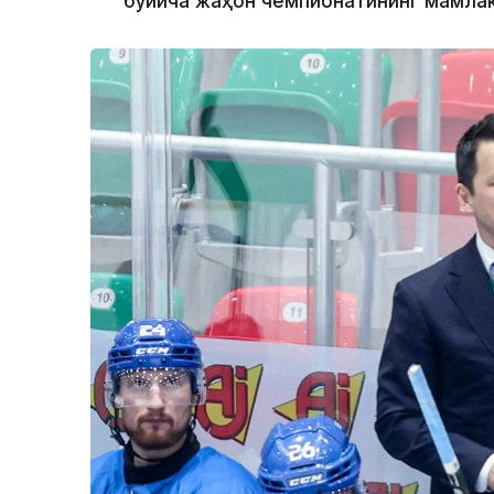
бўйича жаҳон чемпионатининг мамлак