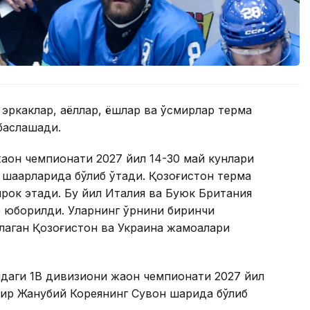
эркаклар, аёллар, ёшлар ва ўсмирлар терма
аҳслашади.
аҳон чемпионати 2027 йил 14-30 май кунлари
аҳарларида бўлиб ўтади. Қозоғистон терма
рок этади. Бу йил Италия ва Буюк Британия
 юборилди. Уларнинг ўрнини биринчи
лаган Қозоғистон ва Украина жамоалари
даги 1B дивизиони жаҳон чемпионати 2027 йил
нир Жанубий Кореянинг Сувон шаҳрида бўлиб