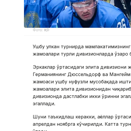
Фото: ҚХФ
Ушбу улкан турнирда мамлакатимизнинг 
жамоалари турли дивизионларда ўзаро б
Эркаклар ўртасидаги элита дивизиони ж
Германиянинг Дюссельдорф ва Мангейм ш
жамоаси ушбу нуфузли мусобақада ишти
жамоалари элита дивизионидан чиқариб
дивизионда дастлабки икки ўринни эгал
эгаллади.
Шуни таъкидлаш керакки, аёллар ўртаси
апрелдан ноябрга кўчирилди. Катта тур