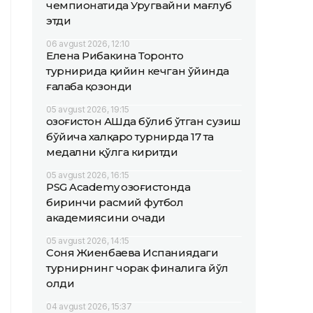
чемпионатида Уругвайни мағлуб
этди
06 avgust 2026, 12:10
Елена Рибакина Торонто
турнирида қийин кечган ўйинда
ғалаба қозонди
05 avgust 2026, 19:15
Қозоғистон АҚШда бўлиб ўтган сузиш
бўйича халқаро турнирда 17 та
медални қўлга киритди
05 avgust 2026, 16:15
PSG Academy Қозоғистонда
биринчи расмий футбол
академиясини очади
05 avgust 2026, 14:15
Соня Жиенбаева Испаниядаги
турнирнинг чорак финалига йўл
олди
04 avgust 2026, 15:37