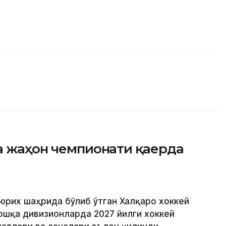
а жаҳон чемпионати қаерда
Цюрих шаҳрида бўлиб ўтган Халқаро хоккей
ошқа дивизионларда 2027 йилги хоккей