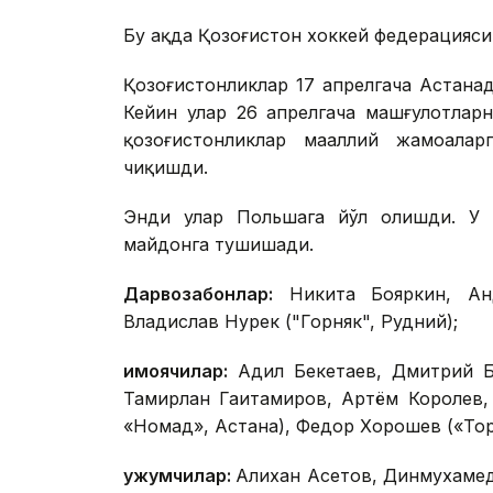
Бу ҳақда Қозоғистон хоккей федерацияси
Қозоғистонликлар 17 апрелгача Астана
Кейин улар 26 апрелгача машғулотлар
қозоғистонликлар маҳаллий жамоала
чиқишди.
Энди улар Польшага йўл олишди. У 
майдонга тушишади.
Дарвозабонлар:
Никита Бояркин, Анд
Владислав Нурек ("Горняк", Рудний);
Ҳимоячилар:
Адил Бекетаев, Дмитрий Бр
Тамирлан Гаитамиров, Артём Королев,
«Номад», Астана), Федор Хорошев («То
Ҳужумчилар:
Алихан Асетов, Динмухамед