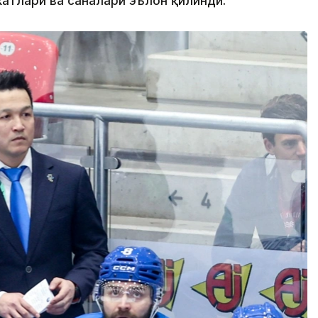
атлари ва саналари эълон қилинди.