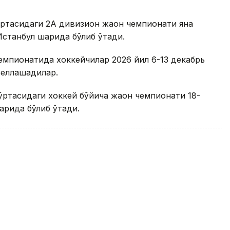
ўртасидаги 2А дивизион жаҳон чемпионати яна
Истанбул шаҳрида бўлиб ўтади.
емпионатида хоккейчилар 2026 йил 6-13 декабрь
беллашадилар.
ўртасидаги хоккей бўйича жаҳон чемпионати 18-
ҳрида бўлиб ўтади.