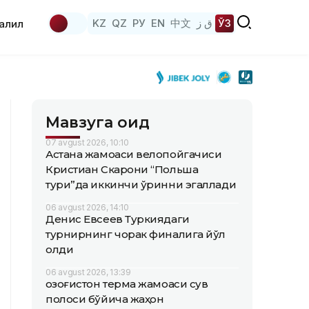
KZ
QZ
РУ
EN
中文
ق ز
ЎЗ
аҳлил
Мавзуга оид
07 avgust 2026, 10:10
Астана жамоаси велопойгачиси
Кристиан Скарони “Польша
тури”да иккинчи ўринни эгаллади
06 avgust 2026, 14:10
Денис Евсеев Туркиядаги
турнирнинг чорак финалига йўл
олди
06 avgust 2026, 13:39
Қозоғистон терма жамоаси сув
полоси бўйича жаҳон