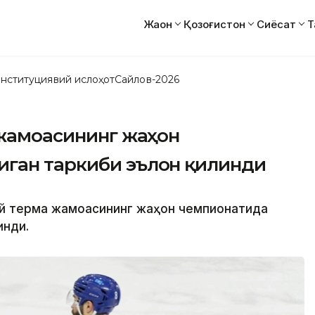
Жаҳон
Қозоғистон
Сиёсат
Т
нституциявий ислоҳот
Сайлов-2026
 жамоасининг жаҳон
ган таркиби эълон қилинди
кей терма жамоасининг жаҳон чемпионатида
инди.