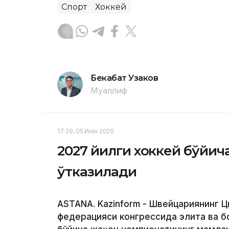
Спорт
Хоккей
Бекабат Узаков
Муаллиф
17:39, 05 Июн 2026
2027 йилги хоккей бўйич
ўтказилади
ASTANA. Kazinform - Швейцариянинг 
федерацияси конгрессида элита ва б