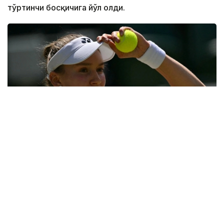
тўртинчи босқичига йўл олди.
Фото: ҚТФ
Қозоғистонлик теннисчи учинчи босқичда дунёнинг
31-ракеткаси, америкалик Энн Лига қарши ўз
маҳоратини намойиш этди.