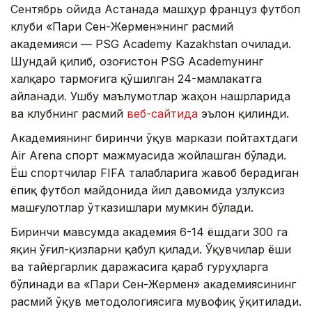
Сентябрь ойида Астанада машҳур француз футбол
клуби «Пари Сен-Жермен»нинг расмий
академияси — PSG Academy Kazakhstan очилади.
Шундай қилиб, Қозоғистон PSG Academyнинг
халқаро тармоғига қўшилган 24-мамлакатга
айланади. Ушбу маълумотлар жаҳон нашрларида
ва клубнинг расмий
веб-сайтида
эълон қилинди.
Академиянинг биринчи ўқув маркази пойтахтдаги
Air Arena спорт мажмуасида жойлашган бўлади.
Ёш спортчилар FIFA талабларига жавоб берадиган
ёпиқ футбол майдонида йил давомида узлуксиз
машғулотлар ўтказишлари мумкин бўлади.
Биринчи мавсумда академия 6-14 ёшдаги 300 га
яқин ўғил-қизларни қабул қилади. Ўқувчилар ёши
ва тайёргарлик даражасига қараб гуруҳларга
бўлинади ва «Пари Сен-Жермен» академиясининг
расмий ўқув методологиясига мувофиқ ўқитилади.