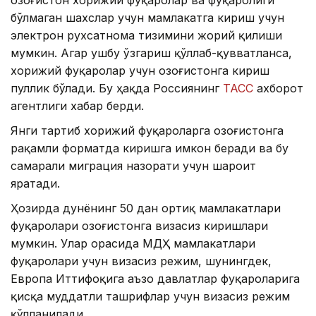
бўлмаган шахслар учун мамлакатга кириш учун
электрон рухсатнома тизимини жорий қилиши
мумкин. Агар ушбу ўзгариш қўллаб-қувватланса,
хорижий фуқаролар учун Қозоғистонга кириш
пуллик бўлади. Бу ҳақда Россиянинг
ТАСС
ахборот
агентлиги хабар берди.
Янги тартиб хорижий фуқароларга Қозоғистонга
рақамли форматда киришга имкон беради ва бу
самарали миграция назорати учун шароит
яратади.
Ҳозирда дунёнинг 50 дан ортиқ мамлакатлари
фуқаролари Қозоғистонга визасиз киришлари
мумкин. Улар орасида МДҲ мамлакатлари
фуқаролари учун визасиз режим, шунингдек,
Европа Иттифоқига аъзо давлатлар фуқароларига
қисқа муддатли ташрифлар учун визасиз режим
қўлланилади.