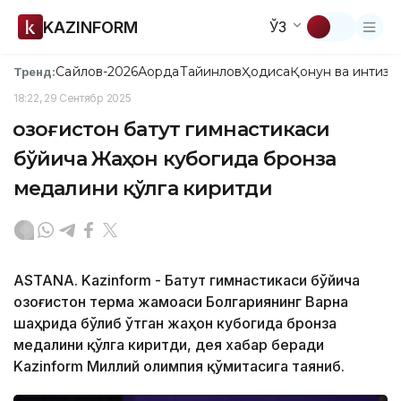
KAZINFORM
ЎЗ
Сайлов-2026
Ақорда
Тайинлов
Ҳодиса
Қонун ва интизо
Тренд:
18:22, 29 Сентябр 2025
Қозоғистон батут гимнастикаси
бўйича Жаҳон кубогида бронза
медалини қўлга киритди
ASTANA. Kazinform - Батут гимнастикаси бўйича
Қозоғистон терма жамоаси Болгариянинг Варна
шаҳрида бўлиб ўтган жаҳон кубогида бронза
медалини қўлга киритди, дея хабар беради
Kazinform Миллий олимпия қўмитасига таяниб.