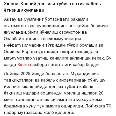
Xinhuа: Каспий денгизи тубига оптик кабель
ётқизиш якунланди
Ақтау ва Сумгайит ўртасидаги рақамли
автомагистрал қурилишининг энг қийин босқичи
якунланди. Янги йўналиш Қозоғистон ва
Озарбайжоннинг телекоммуникация
инфратузилмасини тўғридан-тўғри боғлаши ва
Осиё ва Европа ўртасида юқори тезликдаги
маълумотлар узатиш каналига айланиши керак. Бу
ҳақда
Xinhua
ахборот агентлиги хабар берди.
Лойиҳа 2025 йилда бошланган. Муҳандислик
тадқиқотлари ва кабель синовларидан сўнг, шу
йилнинг июль ойида денгиз тубига кабель
ётқизиш ишлари бошланди. Қурилиш ишлари 20
минг тоннадан ортиқ сиғимга эга махсус кема
ёрдамида куну тун амалга оширилди. Лойиҳага 70
нафар мутахассис жалб қилинди.