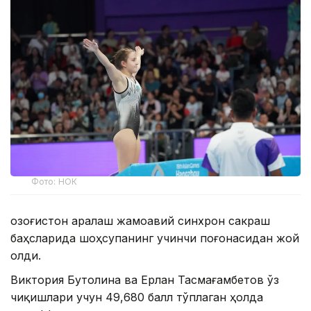
Фото: НОК
Қозоғистон аралаш жамоавий синхрон сакраш
баҳсларида шоҳсупанинг учинчи поғонасидан жой
олди.
Виктория Бутолина ва Ерлан Тасмағамбетов ўз
чиқишлари учун 49,680 балл тўплаган ҳолда