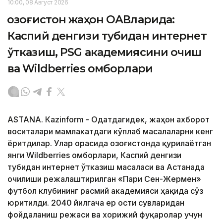
10:00, 08 Август 2026
Қозоғистон жаҳон ОАВларида:
Каспий денгизи тубидан интернет
ўтказиш, PSG академиясини очиш
ва Wildberries омборлари
ASTANА. Кazinform - Одатдагидек, жаҳон ахборот
воситалари мамлакатдаги кўплаб масалаларни кенг
ёритдилар. Улар орасида Қозоғистонда қурилаётган
янги Wildberries омборлари, Каспий денгизи
тубидан интернет ўтказиш масаласи ва Астанада
очилиши режалаштирилган «Пари Сен-Жермен»
футбол клубининг расмий академияси ҳақида сўз
юритилди. 2040 йилгача ер ости сувларидан
фойдаланиш режаси ва хорижий фуқаролар учун