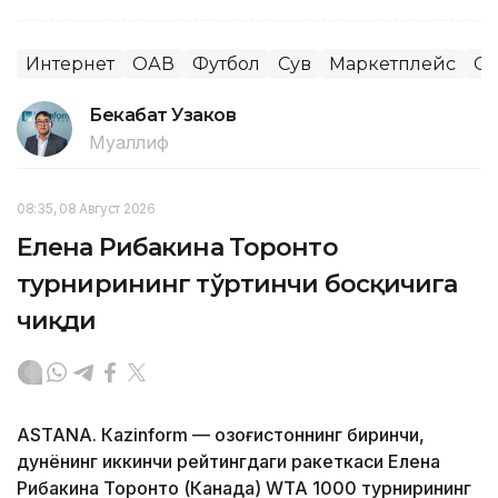
Интернет
ОАВ
Футбол
Сув
Маркетплейс
Сп
Бекабат Узаков
Муаллиф
08:35, 08 Август 2026
Елена Рибакина Торонто
турнирининг тўртинчи босқичига
чиқди
ASTANА. Кazinform — Қозоғистоннинг биринчи,
дунёнинг иккинчи рейтингдаги ракеткаси Елена
Рибакина Торонто (Канада) WТА 1000 турнирининг