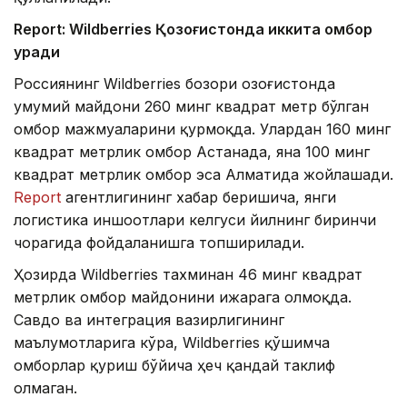
Report: Wildberries Қозоғистонда иккита омбор
қуради
Россиянинг Wildberries бозори Қозоғистонда
умумий майдони 260 минг квадрат метр бўлган
омбор мажмуаларини қурмоқда. Улардан 160 минг
квадрат метрлик омбор Астанада, яна 100 минг
квадрат метрлик омбор эса Алматида жойлашади.
Report
агентлигининг хабар беришича, янги
логистика иншоотлари келгуси йилнинг биринчи
чорагида фойдаланишга топширилади.
Ҳозирда Wildberries тахминан 46 минг квадрат
метрлик омбор майдонини ижарага олмоқда.
Савдо ва интеграция вазирлигининг
маълумотларига кўра, Wildberries қўшимча
омборлар қуриш бўйича ҳеч қандай таклиф
олмаган.