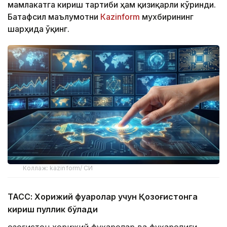
мамлакатга кириш тартиби ҳам қизиқарли кўринди.
Батафсил маълумотни
Кazinform
мухбирининг
шарҳида ўқинг.
Коллаж: kazinform/ СИ
ТАСС: Хорижий фуқаролар учун Қозоғистонга
кириш пуллик бўлади
Қозоғистон хорижий фуқаролар ва фуқаролиги