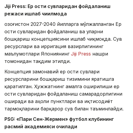
Jiji Press: Ер ости сувларидан фойдаланиш
режаси ишлаб чиқилмоқда
Қозоғистон 2027-2040 йилларга мўлжалланган Ер
ости сувларидан фойдаланиш ва уларни
бошқариш концепциясини ишлаб чиқмоқда. Сув
ресурслари ва ирригация вазирлигининг
маълумотлари Япониянинг
Jiji Press
нашри
томонидан тақдим этилди.
Концепция замонавий ер ости сувлари
ресурсларини бошқариш тизимини яратишга
қаратилган. Ҳужжатнинг амалга оширилиши ер
ости сувларидан фойдаланиш самарадорлигини
оширади ва аҳоли пунктлари ва иқтисодиёт
тармоқларини барқарор сув билан таъминлайди.
PSG: «Пари Сен-Жермен» футбол клубининг
расмий академияси очилади