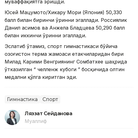
муваффақиятга эришди.
Юсей Мацумото/Хикару Мори (Япония) 50,330
балл билан биринчи ўринни эгаллади. Россиялик
Данил Қасимов ва Анжела Бладцева 50,290 балл
билан иккинчи ўринни эгаллади.
Эслатиб ўтамиз, спорт гимнастикаси бўйича
Қозоғистон терма жамоаси етакчиларидан бири
Милад Карими Венгриянинг Сомбатхее шаҳрида
ўтказилган “ челленж кубоги ” босқичида олтин
медални қўлга киритган эди.
Гимнастика
Спорт
Ляззат Сейданова
Муаллиф