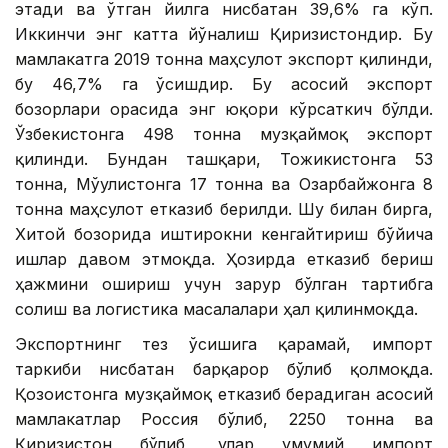
этади ва ўтган йилга нисбатан 39,6% га кўп.
Иккинчи энг катта йўналиш Қирғизистондир. Бу
мамлакатга 2019 тонна маҳсулот экспорт қилинди,
бу 46,7% га ўсишдир. Бу асосий экспорт
бозорлари орасида энг юқори кўрсаткич бўлди.
Ўзбекистонга 498 тонна музқаймоқ экспорт
қилинди. Бундан ташқари, Тожикистонга 53
тонна, Мўғулистонга 17 тонна ва Озарбайжонга 8
тонна маҳсулот етказиб берилди. Шу билан бирга,
Хитой бозорида иштирокни кенгайтириш бўйича
ишлар давом этмоқда. Ҳозирда етказиб бериш
ҳажмини ошириш учун зарур бўлган тартибга
солиш ва логистика масалалари ҳал қилинмоқда.
Экспортнинг тез ўсишига қарамай, импорт
таркиби нисбатан барқарор бўлиб қолмоқда.
Қозоғистонга музқаймоқ етказиб берадиган асосий
мамлакатлар Россия бўлиб, 2250 тонна ва
Қирғизистон бўлиб, улар умумий импорт