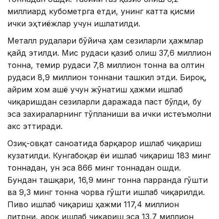
миллиард кубометрга етди, унинг катта қисми
ички эҳтиёжлар учун ишлатилди.
Металл рудалари бўйича ҳам сезиларли ҳажмлар
қайд этилди. Мис рудаси қазиб олиш 37,6 миллион
тонна, темир рудаси 7,8 миллион тонна ва олтин
рудаси 8,9 миллион тоннани ташкил этди. Бироқ,
айрим хом ашё учун жўнатиш ҳажми ишлаб
чиқаришдан сезиларли даражада паст бўлди, бу
эса захираларнинг тўпланиши ва ички истеъмолни
акс эттиради.
Озиқ-овқат саноатида барқарор ишлаб чиқариш
кузатилди. Кунгабоқар ёғи ишлаб чиқариш 183 минг
тоннадан, ун эса 866 минг тоннадан ошди.
Бундан ташқари, 16,9 минг тонна парранда гўшти
ва 9,3 минг тонна чорва гўшти ишлаб чиқарилди.
Пиво ишлаб чиқариш ҳажми 117,4 миллион
литрни, ароқ ишлаб чиқариш эса 13,7 миллион