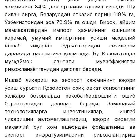
ҳажмининг 84% дан ортиғини ташкил қилади. Шу
билан бирга, Беларусдан етказиб бериш 118% га,
Ўзбекистондан эса 78,9% га ошди. Бироқ, айрим
мамлакатлардан импорт ҳажмининг ошишига
қарамай, умумий импортнинг ўсиши маҳаллий
ишлаб чиқариш суръатларидан сезиларли
даражада пастлигича қолмоқда. Бу Қозоғистонда
музқаймоқ саноати муваффақиятли
ривожланаётганидан далолат беради.
Ишлаб чиқариш ва экспорт ҳажмининг юқори
ўсиш суръати Қозоғистон озиқ-овқат саноатининг
халқаро бозорларда рақобатбардошлиги ошиб
бораётганидан далолат беради. Замонавий
технологияларга инвестициялар, ишлаб
чиқаришни автоматлаштириш, юқори сифатли
маҳаллий сут хом ашёсидан фойдаланиш ва
экспорт инфратузилмасини ривожлантириш