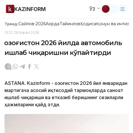
KAZINFORM
ЎЗ
Сайлов-2026
Ақорда
Тайинлов
Ҳодиса
Қонун ва интизо
Тренд:
10:12, 28 Апрел 2026
Қозоғистон 2026 йилда автомобиль
ишлаб чиқаришни кўпайтирди
ASTANA. Kazinform - Қозоғистон 2026 йил январидан
мартигача асосий иқтисодий тармоқларда саноат
ишлаб чиқариши ва етказиб беришнинг сезиларли
ҳажмларини қайд этди.