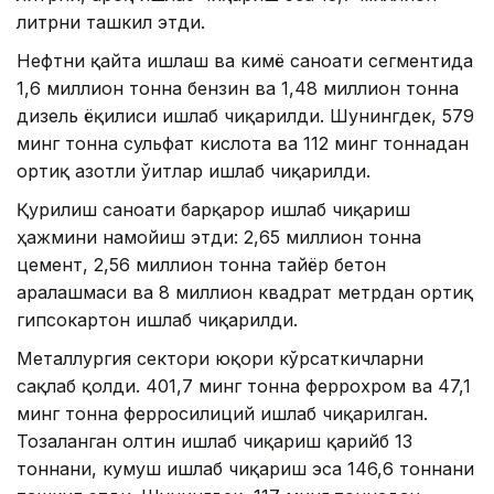
литрни ташкил этди.
Нефтни қайта ишлаш ва кимё саноати сегментида
1,6 миллион тонна бензин ва 1,48 миллион тонна
дизель ёқилғиси ишлаб чиқарилди. Шунингдек, 579
минг тонна сульфат кислота ва 112 минг тоннадан
ортиқ азотли ўғитлар ишлаб чиқарилди.
Қурилиш саноати барқарор ишлаб чиқариш
ҳажмини намойиш этди: 2,65 миллион тонна
цемент, 2,56 миллион тонна тайёр бетон
аралашмаси ва 8 миллион квадрат метрдан ортиқ
гипсокартон ишлаб чиқарилди.
Металлургия сектори юқори кўрсаткичларни
сақлаб қолди. 401,7 минг тонна феррохром ва 47,1
минг тонна ферросилиций ишлаб чиқарилган.
Тозаланган олтин ишлаб чиқариш қарийб 13
тоннани, кумуш ишлаб чиқариш эса 146,6 тоннани