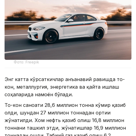
Фото: Freepik
Энг катта кўрсаткичлар анъанавий равишда тоғ-
кон, металлургия, энергетика ва қайта ишлаш
соҳаларида намоён бўлади.
Тоғ-кон саноати 28,6 миллион тонна кўмир қазиб
олди, шундан 27 миллион тоннадан ортиғи
жўнатилди. Хом нефть қазиб олиш 16,8 миллион
тоннани ташкил этди, жўнатишлар 16,9 миллион
тоннадан ошди. Табиий газ қазиб олиш 6,2