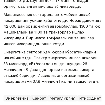
ташкил этди. Шунингдек, 117 минг тоннадан
ортиқ тозаланган мис ишлаб чиқарилди.
Машинасозлик секторида автомобиль ишлаб
чиқаришнинг ўсиши қайд этилди. Чорак давомида
42 000 дан ортиқ енгил автомобиллар, 1300 та юк
машиналари ва 1100 та тракторлар ишлаб
чиқарилди. Бир нечта тоифадаги юк ташишлар
ишлаб чиқаришдан ошиб кетди.
Энергетика сектори ҳам юқори кўрсаткичларни
намойиш этди. Электр энергияси ишлаб чиқариш
33 миллиард кВт/соатдан ошди, шундан 26
миллиард кВт/соатдан ортиғи истеъмолчиларга
етказиб берилди. Иссиқлик энергияси ишлаб
чиқариш жами 37,8 миллион Гкални ташкил этди.
Энергетика
Саноат
Металлургия
Иқтисодиёт