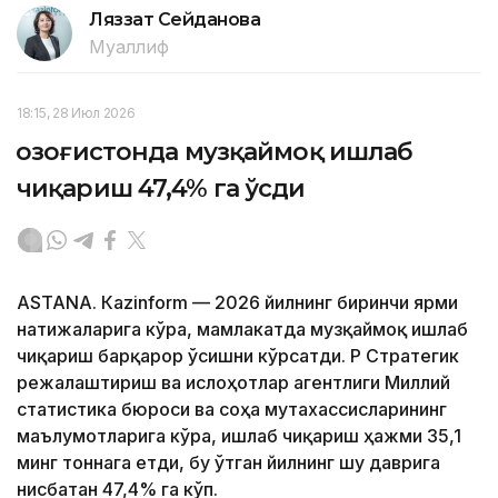
Ляззат Сейданова
Муаллиф
18:15, 28 Июл 2026
Қозоғистонда музқаймоқ ишлаб
чиқариш 47,4% га ўсди
ASTANА. Каzinform — 2026 йилнинг биринчи ярми
натижаларига кўра, мамлакатда музқаймоқ ишлаб
чиқариш барқарор ўсишни кўрсатди. ҚР Стратегик
режалаштириш ва ислоҳотлар агентлиги Миллий
статистика бюроси ва соҳа мутахассисларининг
маълумотларига кўра, ишлаб чиқариш ҳажми 35,1
минг тоннага етди, бу ўтган йилнинг шу даврига
нисбатан 47,4% га кўп.