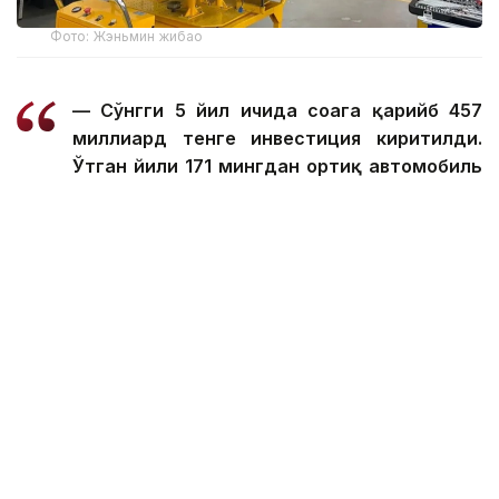
Фото: Жэньмин жибао
— Сўнгги 5 йил ичида соҳага қарийб 457
миллиард тенге инвестиция киритилди.
Ўтган йили 171 мингдан ортиқ автомобиль
ишлаб чиқарилди ва ишлаб чиқариш ҳажми
18 фоизга ошди. Бу ижобий динамика бу
йил ҳам давом этмоқда. Жорий йилнинг
дастлабки 6 ойида 94 400 та автомобиль
ишлаб чиқарилди, бу ўтган йилга нисбатан
35 фоизга кўп. Бу йилги режага кўра, ишлаб
чиқариш ҳажмини 11 фоизга ошириш ва 190
мингта автомобиль ишлаб чиқариш
белгиланган. Умуман олганда, бу йил
автомобилсозлик саноати 131,1 фоизга
ўсди, — деди у.