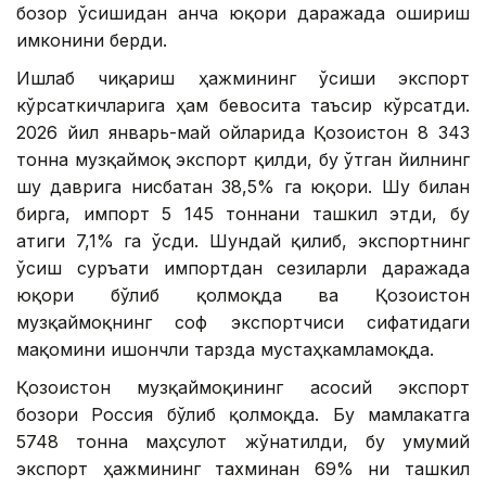
бозор ўсишидан анча юқори даражада ошириш
имконини берди.
Ишлаб чиқариш ҳажмининг ўсиши экспорт
кўрсаткичларига ҳам бевосита таъсир кўрсатди.
2026 йил январь-май ойларида Қозоғистон 8 343
тонна музқаймоқ экспорт қилди, бу ўтган йилнинг
шу даврига нисбатан 38,5% га юқори. Шу билан
бирга, импорт 5 145 тоннани ташкил этди, бу
атиги 7,1% га ўсди. Шундай қилиб, экспортнинг
ўсиш суръати импортдан сезиларли даражада
юқори бўлиб қолмоқда ва Қозоғистон
музқаймоқнинг соф экспортчиси сифатидаги
мақомини ишончли тарзда мустаҳкамламоқда.
Қозоғистон музқаймоқининг асосий экспорт
бозори Россия бўлиб қолмоқда. Бу мамлакатга
5748 тонна маҳсулот жўнатилди, бу умумий
экспорт ҳажмининг тахминан 69% ни ташкил