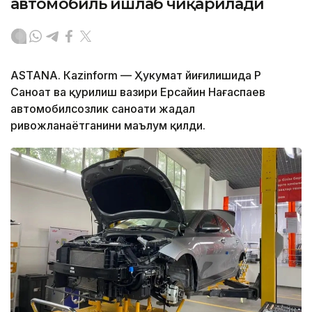
автомобиль ишлаб чиқарилади
ASTANА. Кazinform — Ҳукумат йиғилишида ҚР
Саноат ва қурилиш вазири Ерсайин Нағаспаев
автомобилсозлик саноати жадал
ривожланаётганини маълум қилди.