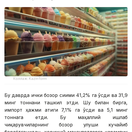
Коллаж: Kazinform
Бу даврда ички бозор сиғими 41,2% га ўсди ва 31,9
минг тоннани ташкил этди. Шу билан бирга,
импорт ҳажми атиги 7,1% га ўсди ва 5,1 минг
тоннага етди. Бу маҳаллий ишлаб
чиқарувчиларнинг бозор улуши кучайиб
бораётганидан, хорижий маҳсулотларга қарамлик