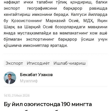
нафақат ички талабни тўлиқ қондириш, балки
экспорт географиясини барқарор равишда
кенгайтириш имконини беради. Келгуси йилларда
бу Қозоғистоннинг Марказий Осиё, МДҲ, Яқин
Шарқ ва Шарқий Осиё бозорларидаги мавқеини
янада мустаҳкамлайди ва мамлакатнинг хом ашё
бўлмаган экспортининг барқарор ўсиши учун
қўшимча имкониятлар яратади.
Экспорт
Иқтисодиёт
Ишлаб чиқариш
Бекабат Узаков
Муаллиф
14:10, 21 Июл 2026
Бу йил Қозоғистонда 190 мингта