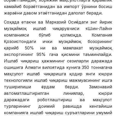
камайиб бораётганидан ва импорт ўрнини босиш
жараёни давом этаётганидан далолат беради.
Соҳада етакчи ва Марказий Осиёдаги энг йирик
музқаймоқ ишлаб чиқарувчиси «Шин-Лайн»
компанияси бўлиб қолмоқда. Компания
Қозоғистондаги ички музқаймоқ бозорининг
қарийб 50% ни ва мамлакат музқаймоқ
экспортининг 95% гача қисмини таъминлайди.
Ишлаб чиқариш ҳажмининг сезиларли даражада
ошишига Алмати вилоятида кунига 350 тоннагача
маҳсулот ишлаб чиқаришга қодир янги юқори
технологияли ишлаб чиқариш мажмуасининг ишга
туширилиши ёрдам берди. Замонавий
автоматлаштирилган линиялар, юқори
даражадаги роботлаштириш ва маҳсулот
турларининг доимий равишда кенгайиши
компанияга ишлаб чиқариш суръатларини умумий