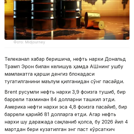
Фото: Midjourney
Телеканал хабар беришича, нефть нархи Дональд
Трамп Эрон билан келишув ҳамда АҚШнинг ушбу
мамлакатга қарши денгиз блокадаси
тугатилганини маълум қилганидан сўнг пасайди.
Brent русумли нефть нархи 3,9 фоизга тушиб, бир
баррели тахминан 84 долларни ташкил этди.
Америка нефти нархи эса 4,8 фоизга пасайиб, бир
баррели қарийб 81 долларга етди. Агар нефть
нархи шу даражада сақланиб қолса, бу 2026 йил 4
мартдан бери кузатилган энг паст кўрсаткич