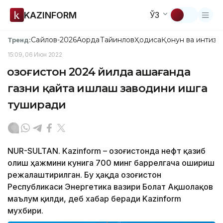
KAZINFORM
ЎЗ
Сайлов-2026
Ақорда
Тайинлов
Ҳодиса
Қонун ва интизо
Тренд:
15:09, 06 Июн 2022
Қозоғистон 2024 йилда Қашағанда
газни қайта ишлаш заводини ишга
туширади
NUR-SULTAN. Kazinform – Қозоғистонда нефт қазиб
олиш ҳажмини кунига 700 минг баррелгача ошириш
режалаштирилган. Бу ҳақда Қозоғистон
Республикаси Энергетика вазири Болат Ақшолақов
маълум қилди, деб хабар беради Kazinform
мухбири.