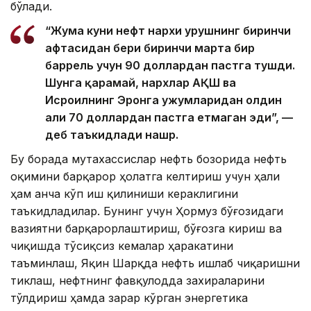
бўлади.
“Жума куни нефт нархи урушнинг биринчи
ҳафтасидан бери биринчи марта бир
баррель учун 90 доллардан пастга тушди.
Шунга қарамай, нархлар АҚШ ва
Исроилнинг Эронга ҳужумларидан олдин
ҳали 70 доллардан пастга етмаган эди”, —
деб таъкидлади нашр.
Бу борада мутахассислар нефть бозорида нефть
оқимини барқарор ҳолатга келтириш учун ҳали
ҳам анча кўп иш қилиниши кераклигини
таъкидладилар. Бунинг учун Ҳормуз бўғозидаги
вазиятни барқарорлаштириш, бўғозга кириш ва
чиқишда тўсиқсиз кемалар ҳаракатини
таъминлаш, Яқин Шарқда нефть ишлаб чиқаришни
тиклаш, нефтнинг фавқулодда захираларини
тўлдириш ҳамда зарар кўрган энергетика