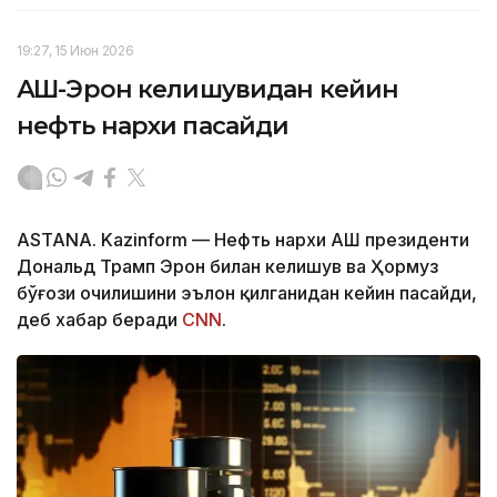
19:27, 15 Июн 2026
АҚШ-Эрон келишувидан кейин
нефть нархи пасайди
ASTANA. Kazinform — Нефть нархи АҚШ президенти
Дональд Трамп Эрон билан келишув ва Ҳормуз
бўғози очилишини эълон қилганидан кейин пасайди,
деб хабар беради
CNN
.