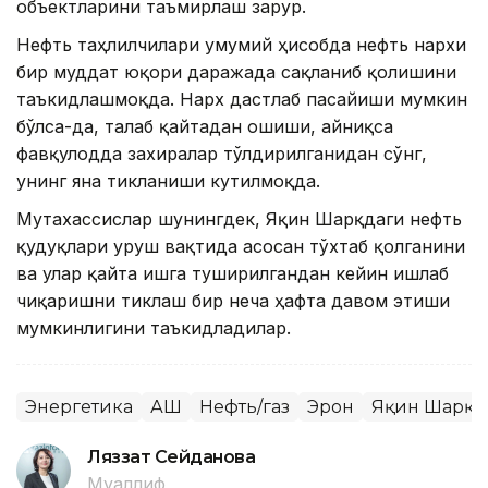
объектларини таъмирлаш зарур.
Нефть таҳлилчилари умумий ҳисобда нефть нархи
бир муддат юқори даражада сақланиб қолишини
таъкидлашмоқда. Нарx дастлаб пасайиши мумкин
бўлса-да, талаб қайтадан ошиши, айниқса
фавқулодда захиралар тўлдирилганидан сўнг,
унинг яна тикланиши кутилмоқда.
Мутахассислар шунингдек, Яқин Шарқдаги нефть
қудуқлари уруш вақтида асосан тўхтаб қолганини
ва улар қайта ишга туширилгандан кейин ишлаб
чиқаришни тиклаш бир неча ҳафта давом этиши
мумкинлигини таъкидладилар.
Энергетика
АҚШ
Нефть/газ
Эрон
Яқин Шарқ
Ляззат Сейданова
Муаллиф