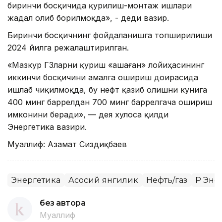
биринчи босқичида қурилиш-монтаж ишлари
жадал олиб борилмоқда», - деди вазир.
Биринчи босқичнинг фойдаланишга топширилиши
2024 йилга режалаштирилган.
«Мазкур ГҚЗларни қуриш «Қашаған» лойиҳасининг
иккинчи босқичини амалга ошириш доирасида
ишлаб чиқилмоқда, бу нефт қазиб олишни кунига
400 минг баррелдан 700 минг баррелгача ошириш
имконини беради», — дея хулоса қилди
Энергетика вазири.
Муаллиф: Азамат Сиздиқбаев
Энергетика
Асосий янгилик
Нефть/газ
ҚР Эн
без автора
Муаллиф