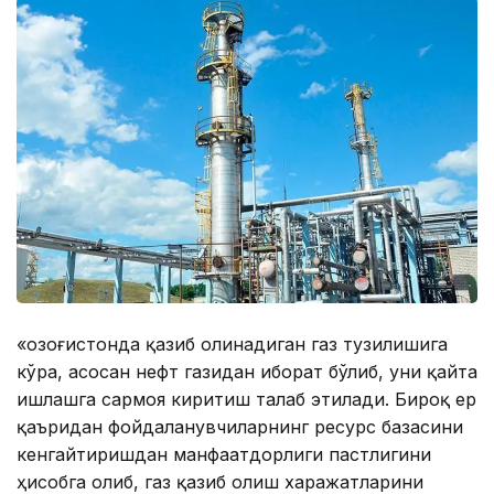
«Қозоғистонда қазиб олинадиган газ тузилишига
кўра, асосан нефт газидан иборат бўлиб, уни қайта
ишлашга сармоя киритиш талаб этилади. Бироқ ер
қаъридан фойдаланувчиларнинг ресурс базасини
кенгайтиришдан манфаатдорлиги пастлигини
ҳисобга олиб, газ қазиб олиш харажатларини