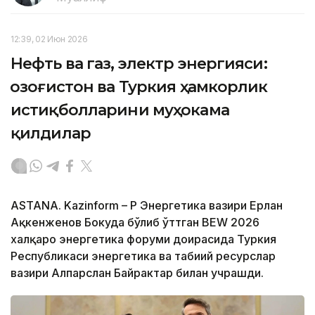
12:39, 02 Июн 2026
Нефть ва газ, электр энергияси:
Қозоғистон ва Туркия ҳамкорлик
истиқболларини муҳокама
қилдилар
ASTANA. Kazinform – ҚР Энергетика вазири Ерлан
Ақкенженов Бокуда бўлиб ўттган BEW 2026
халқаро энергетика форуми доирасида Туркия
Республикаси энергетика ва табиий ресурслар
вазири Алпарслан Байрактар билан учрашди.