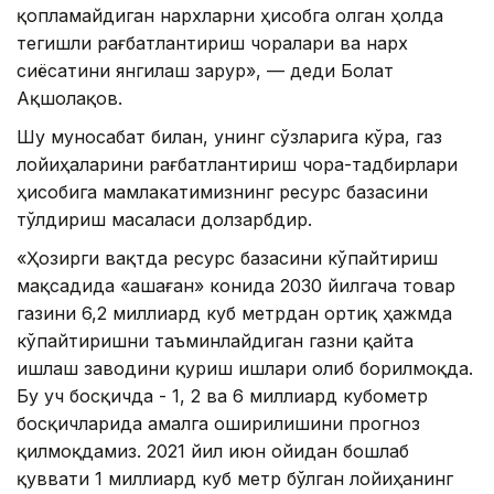
қопламайдиган нархларни ҳисобга олган ҳолда
тегишли рағбатлантириш чоралари ва нарх
сиёсатини янгилаш зарур», — деди Болат
Ақшолақов.
Шу муносабат билан, унинг сўзларига кўра, газ
лойиҳаларини рағбатлантириш чора-тадбирлари
ҳисобига мамлакатимизнинг ресурс базасини
тўлдириш масаласи долзарбдир.
«Ҳозирги вақтда ресурс базасини кўпайтириш
мақсадида «Қашаған» конида 2030 йилгача товар
газини 6,2 миллиард куб метрдан ортиқ ҳажмда
кўпайтиришни таъминлайдиган газни қайта
ишлаш заводини қуриш ишлари олиб борилмоқда.
Бу уч босқичда - 1, 2 ва 6 миллиард кубометр
босқичларида амалга оширилишини прогноз
қилмоқдамиз. 2021 йил июн ойидан бошлаб
қуввати 1 миллиард куб метр бўлган лойиҳанинг