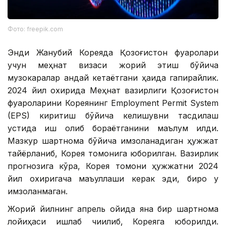
Фото: freepik.com
Энди Жанубий Кореяда Қозоғистон фуқаролари
учун меҳнат визаси жорий этиш бўйича
музокаралар қандай кетаётгани ҳақида гапирайлик.
2024 йил охирида Меҳнат вазирлиги Қозоғистон
фуқароларини Кореянинг Employment Permit System
(EPS) киритиш бўйича келишувни тасдиқлаш
устида иш олиб бораётганини маълум қилди.
Мазкур шартнома бўйича имзоланадиган ҳужжат
тайёрланиб, Корея томонига юборилган. Вазирлик
прогнозига кўра, Корея томони ҳужжатни 2024
йил охиригача маъқуллаши керак эди, бироқ у
имзоланмаган.
Жорий йилнинг апрель ойида яна бир шартнома
лойиҳаси ишлаб чиқилиб, Кореяга юборилди.