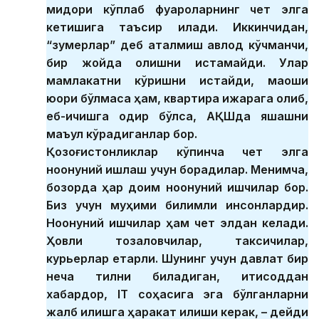
миқдори кўплаб фуқароларнинг чет элга
кетишига таъсир қилади. Иккинчидан,
“зумерлар” деб аталмиш авлод кўчманчи,
бир жойда қолишни истамайди. Улар
мамлакатни кўришни истайди, маоши
юқори бўлмаса ҳам, квартира ижарага олиб,
еб-ичишга қодир бўлса, АҚШда яшашни
маъқул кўрадиганлар бор.
Қозоғистонликлар кўпинча чет элга
ноқонуний ишлаш учун борадилар. Менимча,
бозорда ҳар доим ноқонуний ишчилар бор.
Биз учун муҳими билимли инсонлардир.
Ноқонуний ишчилар ҳам чет элдан келади.
Ҳовли тозаловчилар, таксичилар,
курьерлар етарли. Шунинг учун давлат бир
неча тилни биладиган, иқтисоддан
хабардор, IТ соҳасига эга бўлганларни
жалб қилишга ҳаракат қилиши керак, – дейди