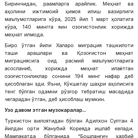
Биринчидан, рақамларга қарайлик. Меҳнат ва
аҳолини ижтимоий ҳимоя қилиш вазирлиги
маълумотларига кўра, 2025 йил 1 март ҳолатига
кўра, 140 мингга яқин қозоғистонлик хорижда
меҳнат қилмоқда.
Бироқ ўтган йили Халқаро миграция ташкилоти
ташқи қарашлари ва Қозоғистон меҳнат
миграциясига оид расмий маълумотларига
асосланиб, хорижда меҳнат қилаётган
қозоғистонликлар сонини 194 минг нафар деб
ҳисоблаган эди. Яъни, Кўкшетау шаҳри аҳолисига
тенг бўлган одамни рўзғор тебратиш мақсадида
чегарадан ўтган, деб ҳисоблаш мумкин.
Узоқ давом этган музокаралар...
Туркистон вилоятидан бўлган Адилхон Султан 4
йилдан ортиқ Жанубий Кореяда ишлаб келади.
Мамлакатда бўлганида “Бошланғич ҳарбий