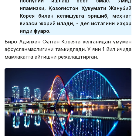
ноқонуний ишлаш осон эмас. Умид
қиламизки, Қозоғистон Ҳукумати Жанубий
Корея билан келишувга эришиб, меҳнат
визаси жорий қилади, - дея истагини изҳор
қилди фуқаро.
Бироқ Адилхан Султан Кореяга келганидан умуман
афсусланмаслигини таъкидлади. У яқин 1 йил ичида
мамлакатга қайтишни режалаштирган.