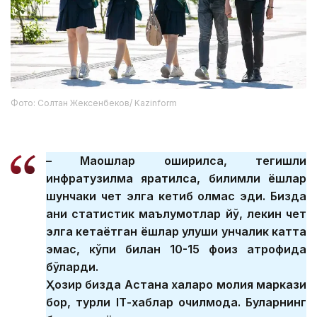
Фото: Солтан Жексенбеков/ Kazinform
– Маошлар оширилса, тегишли
инфратузилма яратилса, билимли ёшлар
шунчаки чет элга кетиб қолмас эди. Бизда
аниқ статистик маълумотлар йўқ, лекин чет
элга кетаётган ёшлар улуши унчалик катта
эмас, кўпи билан 10-15 фоиз атрофида
бўларди.
Ҳозир бизда Астана халқаро молия маркази
бор, турли IТ-хаблар очилмоқда. Буларнинг