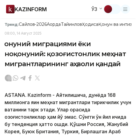
KAZINFORM
ЎЗ
Сайлов-2026
Ақорда
Тайинлов
Ҳодиса
Қонун ва интизо
Тренд:
08:00, 14 Август 2025
Қонуний миграциями ёки
ноқонуний: қозоғистонлик меҳнат
мигрантларининг аҳволи қандай
ASTANА. Кazinform - Айтилишича, дунёда 168
миллионга яқин меҳнат мигрантлари тирикчилик учун
ватанини тарк этади. Улар орасида
қозоғистонликлар ҳам йўқ эмас. Сўнгги ўн йил ичида
бу тенденция ҳатто ошди. Қўшни Россия, Жанубий
Корея, Буюк Британия, Туркия, Бирлашган Араб