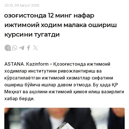
20:10, 06 Август 2026
Қозоғистонда 12 минг нафар
ижтимоий ходим малака ошириш
курсини тугатди
ASTANА. Кazinform – Қозоғистонда ижтимоий
ходимлар институтини ривожлантириш ва
кўрсатилаётган ижтимоий хизматлар сифатини
ошириш бўйича ишлар давом этмоқда. Бу ҳақда ҚР
Меҳнат ва аҳолини ижтимоий ҳимоя қилиш вазирлиги
хабар берди.