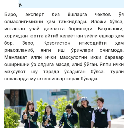
у.
Бироқ, эксперт биз ёшларга чеклов қўя
олмаслигимизни ҳам таъкидлади. Иложи бўлса,
исталган қулай давлатга боришади. Ваҳоланки,
хориждан юртга қайтиб келаётган зиёли ёшлар ҳам
бор. Зеро, Қозоғистон иқтисодиёти ҳам
ривожланиб, янги иш ўринлари очилмоқда.
Мамлакат ялпи ички маҳсулотни икки баравар
оширишни ўз олдига мақсад қилиб қўйган. Ялпи ички
маҳсулот шу тарзда ўсадиган бўлса, турли
соҳаларда мутахассислар керак бўлади.