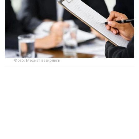
Фото: Меҳнат вазирлиги
Вазирлик маълумотларига кўра, ижтимоий
ходимлар кекса ёшдагилар, ногиронлар, болали
оилалар ва ёрдамга муҳтож бошқа фуқароларга
кундалик ёрдам кўрсатадилар. Шу муносабат
билан вазирлик уларни ўқитиш ва касбий
ривожлантириш бўйича тизимли ишларни амалга
оширмоқда.
— Бунинг натижасида мутахассислар янги