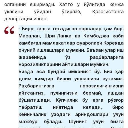
қолганини яширмади. Ҳатто у йўқлигида кенжа
укасини уйидан ўғирлаб, Қозоғистонга
депортация қилган.
- Бироқ, ғашга тегадиган нарсалар ҳам бор.
Масалан, Шри-Ланка ва Камбоджа каби
камбағал мамлакатлар фуқаролари Кореяда
қонуний ишлашлари мумкин. Баъзан улар иш
жараёнида ўз раҳбарларига
норозиликларини айтишлари мумкин.
Бизда эса бундай имконият йўқ. Биз ҳар
доим кимдир бизни ушлашини кутамиз.
Раҳбарингизга норозилигингизни
айтсангиз, пулингизни бермай, ишдан
бўшатишади. Кўпчилик бу ерга рўзғор
тебратиш ниятида келади, бироқ
кейинчалик узоқдаги қариндошлари учун
мажбур бўлади. Шунинг учун бизга