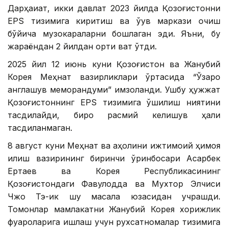
Дарҳақиқат, икки давлат 2023 йилда Қозоғистонни
EPS тизимига киритиш ва ўқув маркази очиш
бўйича музокараларни бошлаган эди. Яъни, бу
жараёндан 2 йилдан ортиқ вақт ўтди.
2025 йил 12 июнь куни Қозоғистон ва Жанубий
Корея Меҳнат вазирликлари ўртасида “Ўзаро
англашув меморандуми” имзоланди. Ушбу ҳужжат
Қозоғистоннинг EPS тизимига қўшилиш ниятини
тасдиқлайди, бироқ расмий келишув ҳали
тасдиқланмаган.
8 август куни Меҳнат ва аҳолини ижтимоий ҳимоя
қилиш вазирининг биринчи ўринбосари Асқарбек
Ертаев ва Корея Республикасининг
Қозоғистондаги Фавқулодда ва Мухтор Элчиси
Чжо Тэ-ик шу масала юзасидан учрашди.
Томонлар мамлакатни Жанубий Корея хорижлик
фуқароларига ишлаш учун рухсатномалар тизимига