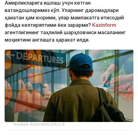
Амирликларига ишлаш учун кетган
ватандошларимиз кўп. Уларнинг даромадлари
ҳақиқатан ҳам юқорими, улар мамлакатга иқтисодий
фойда келтиряптими ёки зарарми?
Kazinform
агентлигининг таҳлилий шарҳловчиси масаланинг
моҳиятини англашга ҳаракат қилди.
Коллаж: Kazinform/ DALL-E