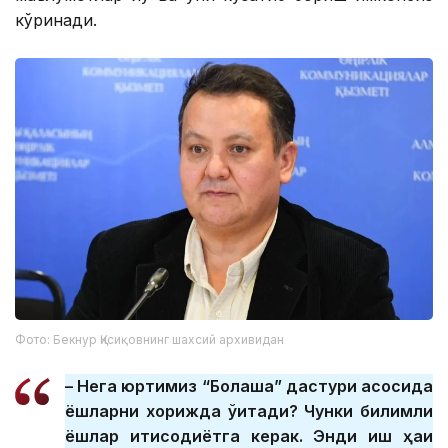
кўринади.
Фото: Бекнур Қисиқовнинг шахсий архивидан
– Нега юртимиз “Болашақ” дастури асосида
ёшларни хорижда ўқитади? Чунки билимли
ёшлар иқтисодиётга керак. Энди иш ҳақи