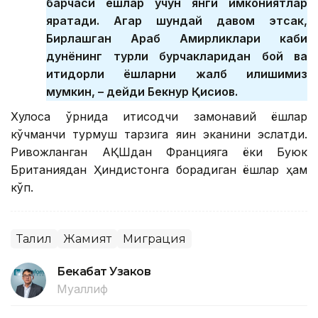
барчаси ёшлар учун янги имкониятлар
яратади. Агар шундай давом этсак,
Бирлашган Араб Амирликлари каби
дунёнинг турли бурчакларидан бой ва
иқтидорли ёшларни жалб қилишимиз
мумкин, – дейди Бекнур Қисиқов.
Хулоса ўрнида иқтисодчи замонавий ёшлар
кўчманчи турмуш тарзига яқин эканини эслатди.
Ривожланган АҚШдан Францияга ёки Буюк
Британиядан Ҳиндистонга борадиган ёшлар ҳам
кўп.
Таҳлил
Жамият
Миграция
Бекабат Узаков
Муаллиф