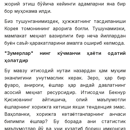
жорий этиш бўйича кейинги қадамларни яна бир
бор муҳокама қилди.
Биз тушунганимиздек, ҳужжатнинг тасдиқланиши
Корея томонининг қарорига боғлиқ. Тушунамизки,
мамлакат меҳнат вазирлиги бир неча йиллардан
буён саъй-ҳаракатларини амалга ошириб келмоқда.
"Зумерлар" нинг кўчманчи ҳаёти одатий
ҳолатдир
Бу мавзу иқтисодий нуқтаи назардан ҳам муҳим
эканлигини унутмаслик керак. Зеро, ҳар бир
фуқаро, аниқроғи, ёшлар ҳар қандай давлатнинг
асосий меҳнат ресурсидир. Иқтисодчи Бекнур
Қисиқовнинг айтишича, олий маълумотли
ёшларнинг хорижга кетиши яхши тенденция эмас.
Ваҳоланки, хорижга кетаётганларнинг қанчаси
билимли ёшлар? Бу борада аниқ статистик
маълумотлар йўқ ва уни кузатиб бориш имконсиз