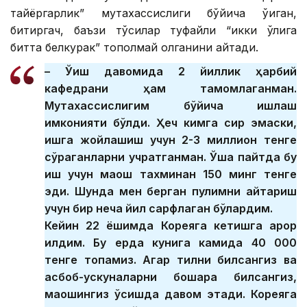
тайёргарлик” мутахассислиги бўйича ўқиган,
битиргач, баъзи тўсиқлар туфайли “икки қўлига
битта белкурак” тополмай қолганини айтади.
– Ўқиш давомида 2 йиллик ҳарбий
кафедрани ҳам тамомлаганман.
Мутахассислигим бўйича ишлаш
имконияти бўлди. Ҳеч кимга сир эмаски,
ишга жойлашиш учун 2-3 миллион тенге
сўраганларни учратганман. Ўша пайтда бу
иш учун маош тахминан 150 минг тенге
эди. Шунда мен берган пулимни қайтариш
учун бир неча йил сарфлаган бўлардим.
Кейин 22 ёшимда Кореяга кетишга қарор
қилдим. Бу ерда кунига камида 40 000
тенге топамиз. Агар тилни билсангиз ва
асбоб-ускуналарни бошқара билсангиз,
маошингиз ўсишда давом этади. Кореяга