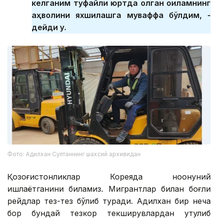
келганим туфайли юртда қолган оиламнинг
аҳволини яхшилашга муваффақ бўлдим, -
дейди у.
Фото: Адилхан Султаннинг шахсий архивидан
Қозоғистонликлар Кореяда ноқонуний
ишлаётганини биламиз. Мигрантлар билан боғлиқ
рейдлар тез-тез бўлиб туради. Адилхан бир неча
бор бундай тезкор текширувлардан қутулиб