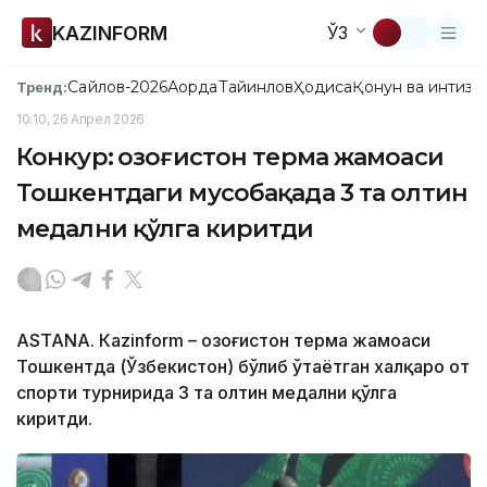
KAZINFORM
ЎЗ
Сайлов-2026
Ақорда
Тайинлов
Ҳодиса
Қонун ва интизо
Тренд:
10:10, 26 Апрел 2026
Конкур: Қозоғистон терма жамоаси
Тошкентдаги мусобақада 3 та олтин
медални қўлга киритди
ASTANА. Кazinform – Қозоғистон терма жамоаси
Тошкентда (Ўзбекистон) бўлиб ўтаётган халқаро от
спорти турнирида 3 та олтин медални қўлга
киритди.