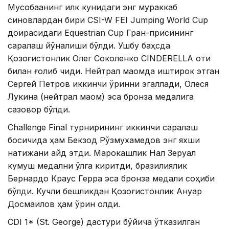
Мусобақанинг илк кунидаги энг мураккаб
синовлардан бири CSI-W FEI Jumping World Cup
доирасидаги Equestrian Cup Гран-присининг
саралаш йўналиши бўлди. Ушбу баҳсда
Қозоғистонлик Олег Соколенко CINDERELLA оти
билан ғолиб чиқди. Нейтрал мақомда иштирок этган
Сергей Петров иккинчи ўринни эгаллади, Олеся
Лукина (нейтрал мақом) эса бронза медалига
сазовор бўлди.
Challenge Final турнирининг иккинчи саралаш
босқичида ҳам Бекзод Рўзмухамедов энг яхши
натижани қайд этди. Марокашлик Нал Зеруал
кумуш медални қўлга киритди, бразилиялик
Бернардо Краус Герра эса бронза медали соҳиби
бўлди. Кучли бешликдан Қозоғистонлик Ануар
Досмаилов ҳам ўрин олди.
CDI 1* (St. George) дастури бўйича ўтказилган