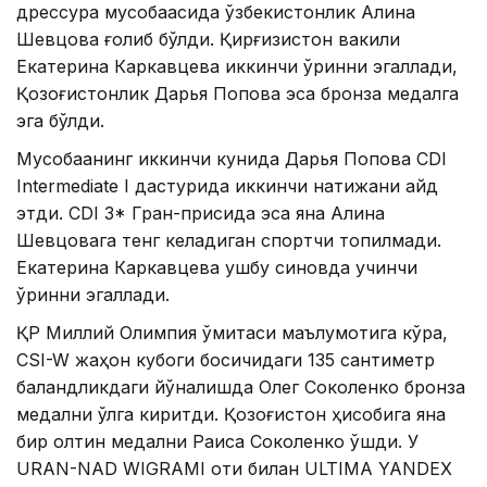
дрессура мусобақасида ўзбекистонлик Алина
Шевцова ғолиб бўлди. Қирғизистон вакили
Екатерина Каркавцева иккинчи ўринни эгаллади,
Қозоғистонлик Дарья Попова эса бронза медалга
эга бўлди.
Мусобақанинг иккинчи кунида Дарья Попова CDI
Intermediate I дастурида иккинчи натижани қайд
этди. CDI 3* Гран-присида эса яна Алина
Шевцовага тенг келадиган спортчи топилмади.
Екатерина Каркавцева ушбу синовда учинчи
ўринни эгаллади.
ҚР Миллий Олимпия қўмитаси маълумотига кўра,
CSI-W жаҳон кубоги босқичидаги 135 сантиметр
баландликдаги йўналишда Олег Соколенко бронза
медални қўлга киритди. Қозоғистон ҳисобига яна
бир олтин медални Раиса Соколенко қўшди. У
URAN-NAD WIGRAMI оти билан ULTIMA YANDEX