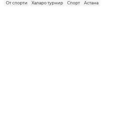
От спорти
Халқаро турнир
Спорт
Астана
Ляззат Сейданова
Муаллиф
12:10, 28 Май 2026
Астана биринчи марта учта FEI
халқаро от спорти мусобақасига
мезбонлик қилади
ASTANA. Kazinform — Қозоғистон пойтахти FEI от
спорти мусобақалари учун бутун дунёдан
чавандозларни тўплайди, деб хабар беради
Каzinform ҚР От спорти федерациясига таяниб.