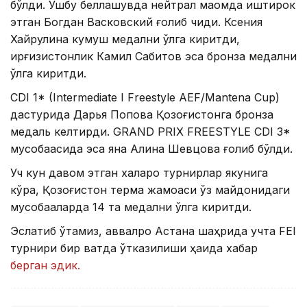
бўлди. Ушбу беллашувда нейтрал мақомда иштирок
этган Богдан Васковский ғолиб чиқди. Ксения
Хайрулина кумуш медални қўлга киритди,
қирғизистонлик Камил Сабитов эса бронза медални
қўлга киритди.
CDI 1* (Intermediate I Freestyle AEF/Mantena Cup)
дастурида Дарья Попова Қозоғистонга бронза
медаль келтирди. GRAND PRIX FREESTYLE CDI 3*
мусобақасида эса яна Алина Шевцова ғолиб бўлди.
Уч кун давом этган халқаро турнирлар якунига
кўра, Қозоғистон терма жамоаси ўз майдонидаги
мусобақаларда 14 та медални қўлга киритди.
Эслатиб ўтамиз, аввалроқ Астана шаҳрида учта FEI
турнири бир вақтда ўтказилиши ҳақида хабар
берган эдик.