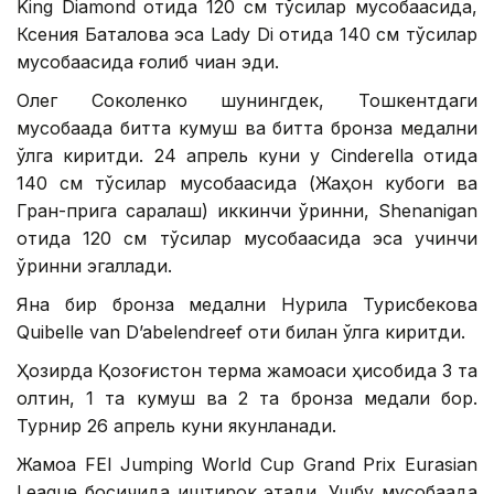
King Diamond отида 120 см тўсиқлар мусобақасида,
Ксения Баталова эса Lady Di отида 140 см тўсиқлар
мусобақасида ғолиб чиққан эди.
Олег Соколенко шунингдек, Тошкентдаги
мусобақада битта кумуш ва битта бронза медални
қўлга киритди. 24 апрель куни у Cinderella отида
140 см тўсиқлар мусобақасида (Жаҳон кубоги ва
Гран-прига саралаш) иккинчи ўринни, Shenanigan
отида 120 см тўсиқлар мусобақасида эса учинчи
ўринни эгаллади.
Яна бир бронза медални Нурила Турисбекова
Quibelle van D’abelendreef оти билан қўлга киритди.
Ҳозирда Қозоғистон терма жамоаси ҳисобида 3 та
олтин, 1 та кумуш ва 2 та бронза медали бор.
Турнир 26 апрель куни якунланади.
Жамоа FEI Jumping World Cup Grand Prix Eurasian
League босқичида иштирок этади. Ушбу мусобақада