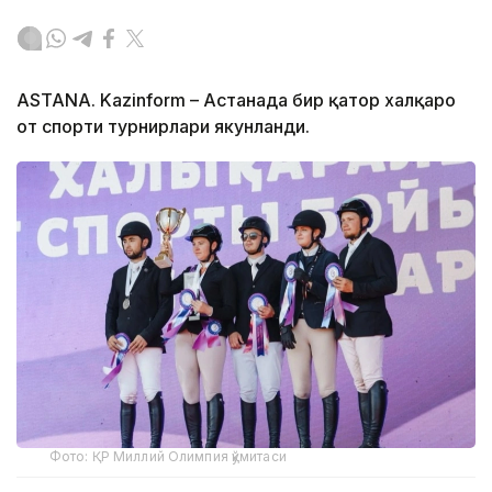
ASTANA. Kazinform – Астанада бир қатор халқаро
от спорти турнирлари якунланди.
Фото: ҚР Миллий Олимпия қўмитаси