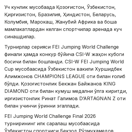
Уч кунлик мусобақада Қозоғистон, Ўзбекистон,
Қирғизистон, Бразилия, Ҳиндистон, Беларусь,
Колумбия, Марокаш, Жанубий Африка ва бошқа
мамлакатлардан келган спортчилар аренада куч
синашдилар.
Турнирлар серияси FEI Jumping World Challenge
финали ҳамда конкур бўйича CSI-W жаҳон кубоги
босқичи билан бошланди. CSI-W FEI Jumping World
Cup мусобақасида Ўзбекистон вакили Хуршидбек
Алимжонов CHAMPIONS LEAGUE оти билан ғолиб
бўлди. Қозоғистонлик Бекжан Байжанов KING
DIAMOND оти билан кумуш медални қўлга киритди,
қирғизистонлик Ринат Галимов D’ARTAGNAN Z оти
билан учинчи ўринни эгаллади.
FEI Jumping World Challenge Final 2026
турнирининг илк саралаш мусобақасида
Ўзбекистон спортчиси Бекзод Рўзмухамедов