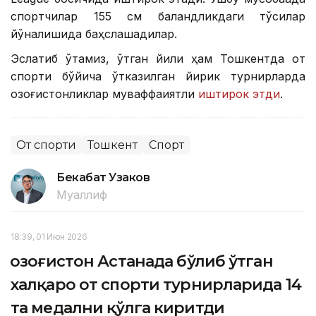
спортчилар 155 см баландликдаги тўсиқлар
йўналишида баҳслашадилар.
Эслатиб ўтамиз, ўтган йили ҳам Тошкентда от
спорти бўйича ўтказилган йирик турнирларда
қозоғистонликлар муваффақиятли
иштирок этди
.
От спорти
Тошкент
Спорт
Бекабат Узаков
Муаллиф
18:39, 01 Июн 2026
Қозоғистон Астанада бўлиб ўтган
халқаро от спорти турнирларида 14
та медални қўлга киритди