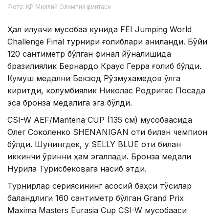
Фото: ҚР Миллий Олимпия қўмитаси
Ҳал қилувчи мусобақа кунида FEI Jumping World
Challenge Final турнири ғолиблари аниқланди. Бўйи
120 сантиметр бўлган финал йўналишида
бразилиялик Бернардо Краус Герра ғолиб бўлди.
Кумуш медални Бекзод Рўзмухамедов қўлга
киритди, колумбиялик Николас Родригес Посада
эса бронза медалига эга бўлди.
CSI-W AEF/Mantena CUP (135 см) мусобақасида
Олег Соколенко SHENANIGAN оти билан чемпион
бўлди. Шунингдек, у SELLY BLUE оти билан
иккинчи ўринни ҳам эгаллади. Бронза медали
Нурила Турисбековага насиб этди.
Турнирлар сериясининг асосий баҳси тўсиқлар
баландлиги 160 сантиметр бўлган Grand Prix
Maxima Masters Eurasia Cup CSI-W мусобақаси