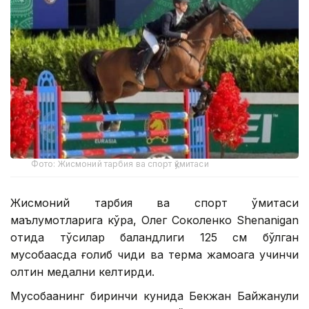
Фото: Жисмоний тарбия ва спорт қўмитаси
Жисмоний тарбия ва спорт қўмитаси
маълумотларига кўра, Олег Соколенко Shenanigan
отида тўсиқлар баландлиги 125 см бўлган
мусобақасда ғолиб чиқди ва терма жамоага учинчи
олтин медални келтирди.
Мусобақанинг биринчи кунида Бекжан Байжанули