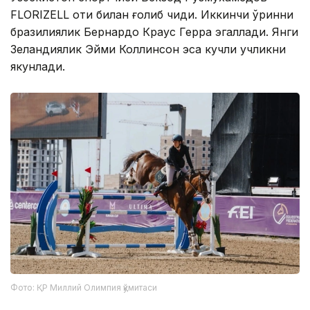
FLORIZELL оти билан ғолиб чиқди. Иккинчи ўринни
бразилиялик Бернардо Краус Герра эгаллади. Янги
Зеландиялик Эйми Коллинсон эса кучли учликни
якунлади.
Фото: ҚР Миллий Олимпия қўмитаси