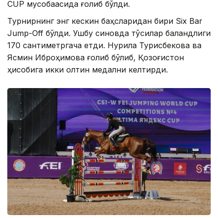
CUP мусобақасида ғолиб бўлди.
Турнирнинг энг кескин баҳсларидан бири Six Bar
Jump-Off бўлди. Ушбу синовда тўсиқлар баландлиги
170 сантиметргача етди. Нурила Турисбекова ва
Ясмин Иброҳимова ғолиб бўлиб, Қозоғистон
ҳисобига икки олтин медални келтирди.