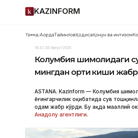
KAZINFORM
Ақорда
Тайинлов
Ҳодиса
Қонун ва интизом
Ко
Тренд:
19:37, 05 Август 2025
Колумбия шимолидаги сув
мингдан ортиқ киши жаб
ASTANA. Kazinform — Колумбия шимол
ёғингарчилик оқибатида сув тошқинла
одам жабр кўрди. Бу ҳақда маҳаллий ҳ
Анадолу агентлиги
.