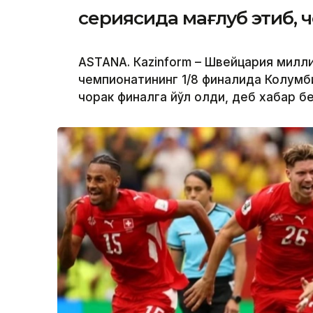
сериясида мағлуб этиб, ч
ASTANА. Кazinform – Швейцария милл
чемпионатининг 1/8 финалида Колумб
чорак финалга йўл олди, деб хабар 