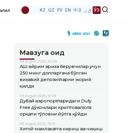
KZ
QZ
РУ
EN
中文
ق ز
ЎЗ
аҳлил
Мавзуга оид
06 avgust 2026, 20:36
АҚШ айрим ариза берувчилар учун
250 минг долларгача бўлган
визавий депозитларни жорий
қилди
06 avgust 2026, 19:38
Дубай аэропортларидаги Duty
Free дўконлари криптовалюта
орқали тўловни йўлга қўйди
06 avgust 2026, 19:10
Хитой мамлакатга кириш ва чиқиш