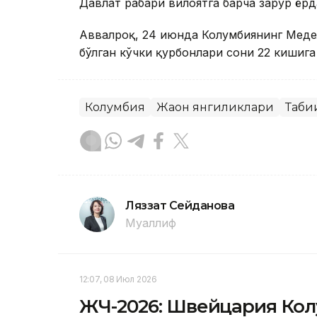
Давлат раҳбари вилоятга барча зарур ё
Аввалроқ, 24 июнда Колумбиянинг Меде
бўлган кўчки қурбонлари сони 22 кишига 
Колумбия
Жаҳон янгиликлари
Таби
Ляззат Сейданова
Муаллиф
12:07, 08 Июл 2026
ЖЧ-2026: Швейцария Кол