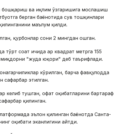
и бошқариш ва иқлим ўзгаришига мослашиш
тбуотга берган баёнотида сув тошқинлари
 қилинганини маълум қилди.
олган, қурбонлар сони 2 мингдан ошган.
 тўрт соат ичида ҳар квадрат метрга 155
 миқдорни "жуда юқори" деб таърифлади.
ронагарчиликлар кўрилган, барча фавқулодда
н сафарбар этилган.
рлар келиб тушган, офат оқибатларини бартараф
сафарбар қилинган.
латформада эълон қилинган баёнотда Санта-
инг оқибати эканлигини айтди.