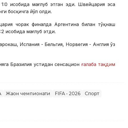
 1:0 ҳисобида мағлуб этган эди. Швейцария эса
нги босқичга йўл олди.
ария чорак финалда Аргентина билан тўқнаш
2 ҳисобида мағлуб этди.
рокаш, Испания - Бельгия, Норвегия - Англия ўз
ияга Бразилия устидан сенсацион
ғалаба тақдим
A
Жаҳон чемпионати
FIFA - 2026
Спорт