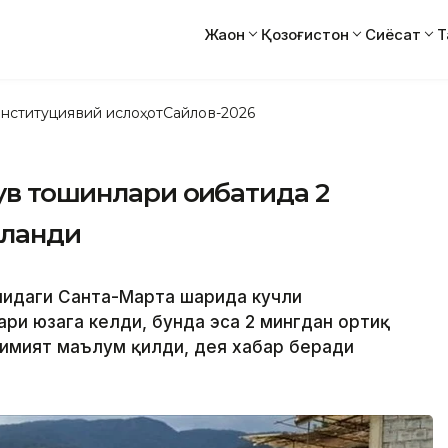
Жаҳон
Қозоғистон
Сиёсат
Т
нституциявий ислоҳот
Сайлов-2026
 тошқинлари оқибатида 2
рланди
идаги Санта-Марта шаҳрида кучли
ри юзага келди, бунда эса 2 мингдан ортиқ
окимият маълум қилди, дея хабар беради