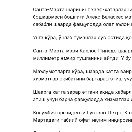
Санта-Марта шаҳрининг хавф-хатарларн
бошқармаси бошлиғи Алекс Веласкес ма
сабабли шаҳарда фавқулодда ҳолат эълон
Унга кўра, ўнлаб туманлар сув остида қ
Санта-Марта мэри Карлос Пинедо шаҳарда
миллиметр ёмғир тушганини айтди. У бу
Маълумотларга кўра, шаҳарда катта вай
хизматлар оқибатини бартараф этиш учу
Шаҳарга катта зарар етгани ҳақида хаба
этиш учун барча фавқулодда хизматлар 
Колумбия президенти Густаво Петро Х п
Мартадаги табиий офат иқлим инқирозин