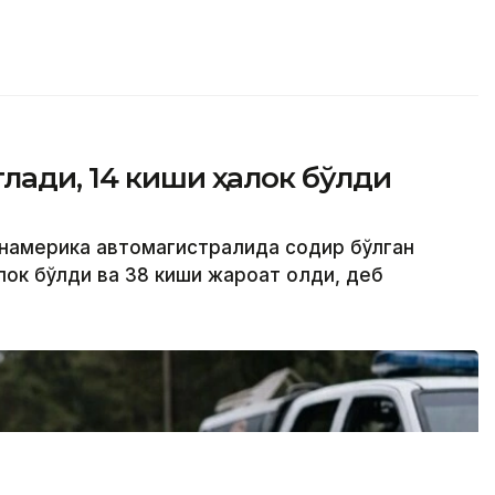
лади, 14 киши ҳалок бўлди
анамерика автомагистралида содир бўлган
лок бўлди ва 38 киши жароҳат олди, деб