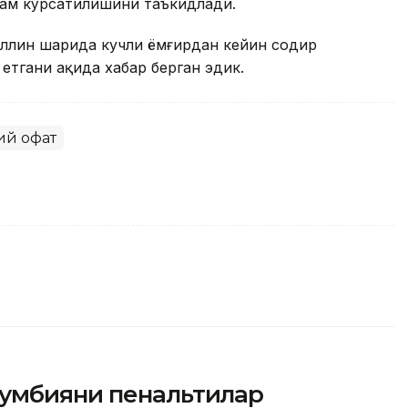
рдам кўрсатилишини таъкидлади.
ллин шаҳрида кучли ёмғирдан кейин содир
етгани ҳақида хабар берган эдик.
ий офат
умбияни пенальтилар