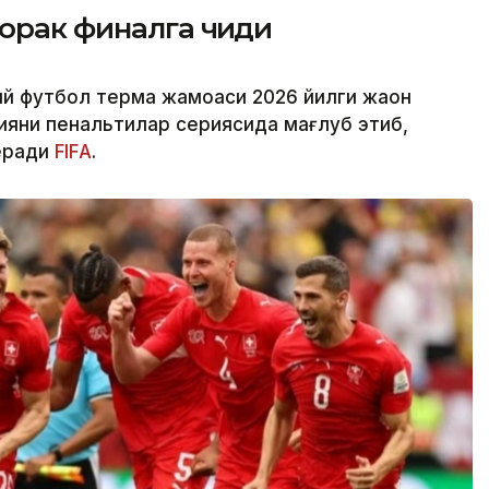
орак финалга чиқди
ий футбол терма жамоаси 2026 йилги жаҳон
ияни пенальтилар сериясида мағлуб этиб,
беради
FIFА
.