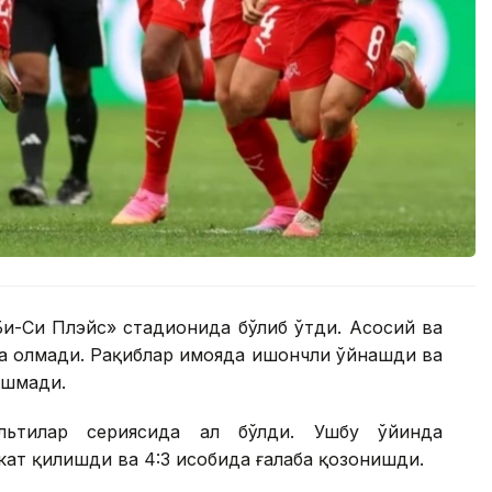
Би-Си Плэйс» стадионида бўлиб ўтди. Асосий ва
ра олмади. Рақиблар ҳимояда ишончли ўйнашди ва
ишмади.
ьтилар сериясида ҳал бўлди. Ушбу ўйинда
ат қилишди ва 4:3 ҳисобида ғалаба қозонишди.