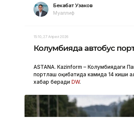
Бекабат Узаков
Муаллиф
15:10, 27 Апрел 2026
Колумбияда автобус порт
ASTANА. Кazinform – Колумбиядаги П
портлаш оқибатида камида 14 киши ҳа
хабар беради
DW
.