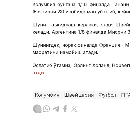
Колумбия бунгача 1/16 финалда Ганани
Жазоирни 2:0 ҳисобида мағлуб этиб, кейи
Шуни таъкидлаш керакки, энди Швейц
келади. Аргентина 1/8 финалда Мисрни 3:
Шунингдек, чорак финалда Франция - Ма
маҳоратини намойиш этади.
Эслатиб ўтамиз, Эрлинг Холанд Норвег
этди
.
Колумбия
Швейцария
Футбол
FIF