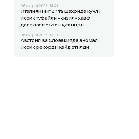
06 avgust 2026, 14:41
Италиянинг 27 та шаҳрида кучли
иссиқ туфайли «қизил» хавф
даражаси эълон қилинди
06 avgust 2026, 13:10
Австрия ва Словакияда аномал
иссиқ рекорди қайд этилди