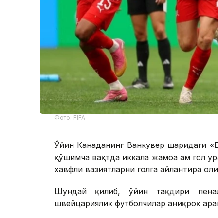
Фото: FIFA
Ўйин Канаданинг Ванкувер шаҳридаги «
қўшимча вақтда иккала жамоа ҳам гол у
хавфли вазиятларни голга айлантира ол
Шундай қилиб, ўйин тақдири пенал
швейцариялик футболчилар аниқроқ ҳарак