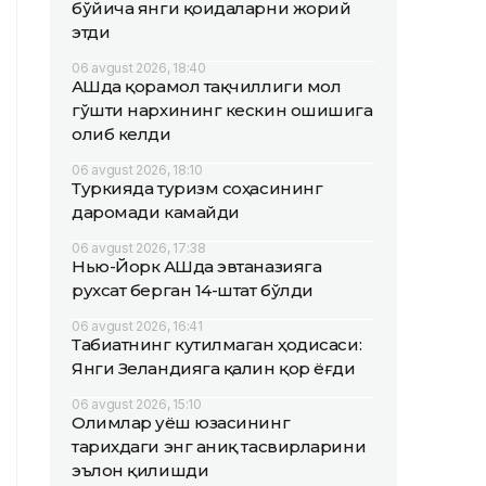
бўйича янги қоидаларни жорий
этди
06 avgust 2026, 18:40
АҚШда қорамол тақчиллиги мол
гўшти нархининг кескин ошишига
олиб келди
06 avgust 2026, 18:10
Туркияда туризм соҳасининг
даромади камайди
06 avgust 2026, 17:38
Нью-Йорк АҚШда эвтаназияга
рухсат берган 14-штат бўлди
06 avgust 2026, 16:41
Табиатнинг кутилмаган ҳодисаси:
Янги Зеландияга қалин қор ёғди
06 avgust 2026, 15:10
Олимлар Қуёш юзасининг
тарихдаги энг аниқ тасвирларини
эълон қилишди