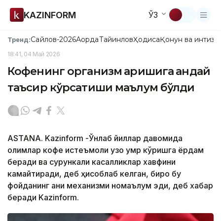
KAZINFORM
ЎЗ
Сайлов-2026
Ақорда
Тайинлов
Ҳодиса
Қонун ва интизо
Тренд:
18:41, 04 Май 2026
Кофенинг организм қаришига қандай
таъсир кўрсатиши маълум бўлди
ASTANA. Kazinform -Ўнлаб йиллар давомида
олимлар кофе истеъмоли узоқ умр кўришга ёрдам
беради ва сурункали касалликлар хавфини
камайтиради, деб ҳисоблаб келган, бироқ бу
фойданинг аниқ механизми номаълум эди, деб хабар
беради Kazinform.