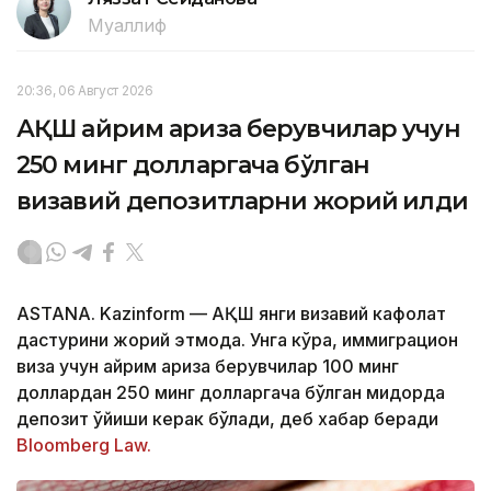
Муаллиф
20:36, 06 Август 2026
АҚШ айрим ариза берувчилар учун
250 минг долларгача бўлган
визавий депозитларни жорий қилди
ASTANA. Kazinform — АҚШ янги визавий кафолат
дастурини жорий этмоқда. Унга кўра, иммиграцион
виза учун айрим ариза берувчилар 100 минг
доллардан 250 минг долларгача бўлган миқдорда
депозит қўйиши керак бўлади, деб хабар беради
Bloomberg Law.