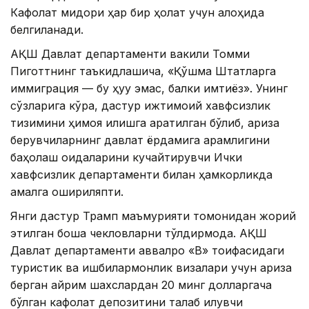
Кафолат миқдори ҳар бир ҳолат учун алоҳида
белгиланади.
АҚШ Давлат департаменти вакили Томми
Пиготтнинг таъкидлашича, «Қўшма Штатларга
иммиграция — бу ҳуқуқ эмас, балки имтиёз». Унинг
сўзларига кўра, дастур ижтимоий хавфсизлик
тизимини ҳимоя қилишга қаратилган бўлиб, ариза
берувчиларнинг давлат ёрдамига қарамлигини
баҳолаш қоидаларини кучайтирувчи Ички
хавфсизлик департаменти билан ҳамкорликда
амалга ошириляпти.
Янги дастур Трамп маъмурияти томонидан жорий
этилган бошқа чекловларни тўлдирмоқда. АҚШ
Давлат департаменти аввалроқ «B» тоифасидаги
туристик ва ишбилармонлик визалари учун ариза
берган айрим шахслардан 20 минг долларгача
бўлган кафолат депозитини талаб қилувчи