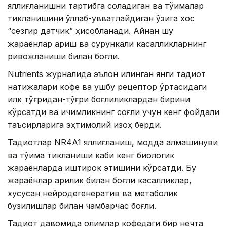
яллиғланишни тартибга соладиган ва тўқималар
тикланишини қўллаб-қувватлайдиган ўзига хос
“сезгир датчик” ҳисобланади. Айнан шу
жараёнлар қариш ва сурункали касалликларнинг
ривожланиши билан боғлиқ.
Nutrients журналида эълон қилинган янги тадқиқот
натижалари кофе ва ушбу рецептор ўртасидаги
илк тўғридан-тўғри боғлиқликлардан бирини
кўрсатди ва ичимликнинг соғлиқ учун кенг фойдали
таъсирларига эҳтимолий изоҳ берди.
Тадқиқотлар NR4A1 яллиғланиш, модда алмашинуви
ва тўқима тикланиши каби кенг биологик
жараёнларда иштирок этишини кўрсатди. Бу
жараёнлар қарилик билан боғлиқ касалликлар,
хусусан нейродегенератив ва метаболик
бузилишлар билан чамбарчас боғлиқ.
Тадқиқот давомида олимлар кофедаги бир нечта