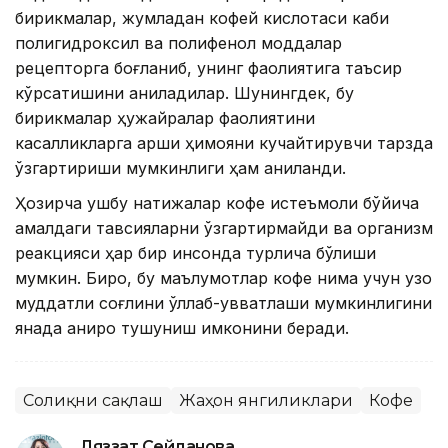
бирикмалар, жумладан кофей кислотаси каби
полигидроксил ва полифенол моддалар
рецепторга боғланиб, унинг фаолиятига таъсир
кўрсатишини аниқладилар. Шунингдек, бу
бирикмалар ҳужайралар фаолиятини
касалликларга қарши ҳимояни кучайтирувчи тарзда
ўзгартириши мумкинлиги ҳам аниқланди.
Ҳозирча ушбу натижалар кофе истеъмоли бўйича
амалдаги тавсияларни ўзгартирмайди ва организм
реакцияси ҳар бир инсонда турлича бўлиши
мумкин. Бироқ, бу маълумотлар кофе нима учун узоқ
муддатли соғлиқни қўллаб-қувватлаши мумкинлигини
янада аниқроқ тушуниш имконини беради.
Соғлиқни сақлаш
Жаҳон янгиликлари
Кофе
Ляззат Сейданова