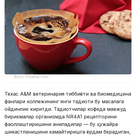
Фото: Pixabay.com
Техас A&M ветеринария тиббиёти ва биомедицина
фанлари коллежининг янги тадқиқоти бу масалага
ойдинлик киритди. Тадқиқотчилар кофеда мавжуд
бирикмалар организмда NR4A1 рецепторини
фаоллаштиришини аниқладилар — бу ҳужайра
шикастланишини камайтиришга ёрдам берадиган,