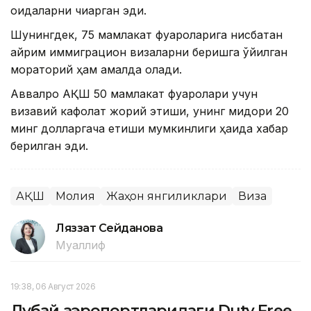
қоидаларни чиқарган эди.
Шунингдек, 75 мамлакат фуқароларига нисбатан
айрим иммиграцион визаларни беришга қўйилган
мораторий ҳам амалда қолади.
Аввалроқ АҚШ 50 мамлакат фуқаролари учун
визавий кафолат жорий этиши, унинг миқдори 20
минг долларгача етиши мумкинлиги ҳақида хабар
берилган эди.
АҚШ
Молия
Жаҳон янгиликлари
Виза
Ляззат Сейданова
Муаллиф
19:38, 06 Август 2026
Дубай аэропортларидаги Duty Free