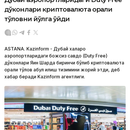
дўконлари криптовалюта орқали
тўловни йўлга қўйди
ASTANA. Kazinform - Дубай халқаро
аэропортларидаги божсиз савдо (Duty Free)
дўконлари Яқин Шарқда биринчи бўлиб криптовалюта
орқали тўлов қабул қилиш тизимини жорий этди, деб
хабар беради Kazinform агентлиги.