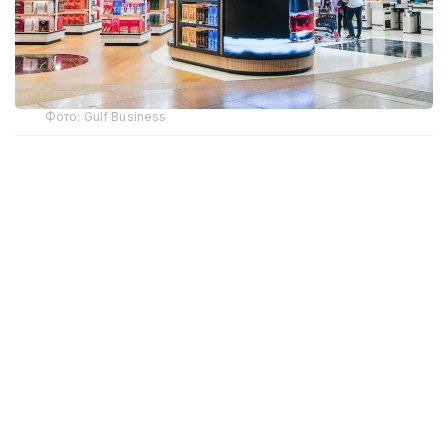
Фото: Gulf Business
Crypto.com Pay хизмати орқали криптовалюта
билан харидлар учун тўлов қилиш имконияти Дубай
халқаро аэропорти (DXB) ва Ал-Мактум
аэропортида (AMIA) ишга туширилди.
Дубай ҳукумати матбуот хизмати
Dubai Media
Office
маълум қилишича, янги тўлов имконияти ҳам
жисмоний дўконларда, ҳам интернет орқали
буюртма расмийлаштиришда мавжуд. Тўлов
амалга оширилаётганда харидор илова орқали
транзакцияни тасдиқлаши керак, шундан сўнг
маблағлар БАА дирҳамига айлантирилиб,