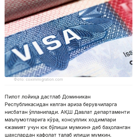
Фото: coximmigration.com
Пилот лойиҳа дастлаб Доминикан
Республикасидан келган ариза берувчиларга
нисбатан қўлланилади. АҚШ Давлат департаменти
маълумотларига кўра, консуллик ходимлари
«жамият учун юк бўлиши мумкин» деб баҳоланган
шахслардан кафолат талаб қилиши мумкин.