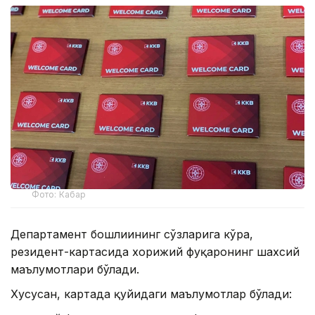
Фото: Кабар
Департамент бошлиғининг сўзларига кўра,
резидент-картасида хорижий фуқаронинг шахсий
маълумотлари бўлади.
Хусусан, картада қуйидаги маълумотлар бўлади: