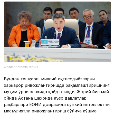
Фото: primeminister.kz
Бундан ташқари, миллий иқтисодиётларни
барқарор ривожлантиришда рақамлаштиришнинг
муҳим ўрни алоҳида қайд этилди. Жорий йил май
ойида Астана шаҳрида аъзо давлатлар
раҳбарлари ЕОИИ доирасида сунъий интеллектни
масъулиятли ривожлантириш бўйича қўшма