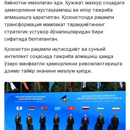
баёнотни имзолаган эди. Ҳужжат мазкур соҳадаги
ҳамкорликни мустаҳкамлаш ва илғор тажриба
алмашишга қаратилган. Қозоғистонда рақамли
трансформация мамлакат тараққиётининг
стратегик устувор йўналишларидан бири
сифатида белгиланган.
Қозоғистон рақамли иқтисодиёт ва сунъий
интеллект соҳасида тажриба алмашиш ҳамда
ўзаро манфаатли ҳамкорликни ривожлантиришга
доимо тайёр эканини маълум қилди.