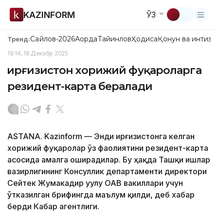
KAZINFORM
ЎЗ
Сайлов-2026
Ақорда
Тайинлов
Ҳодиса
Қонун ва интизо
Тренд:
19:14, 18 Декабр 2025
Қирғизистон хорижий фуқароларга
резидент-карта бералади
ASTANA. Kazinform — Энди Қирғизистонга келган
хорижий фуқаролар ўз фаолиятини резидент-карта
асосида амалга оширадилар. Бу ҳақда Ташқи ишлар
вазирлигининг Консуллик департаменти директори
Сейтек Жумакадир уулу ОАВ вакиллари учун
ўтказилган брифингда маълум қилди, деб хабар
берди Кабар агентлиги.