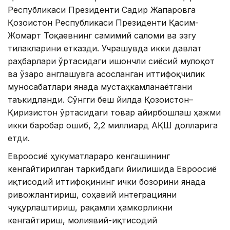
Республикаси Президенти Садир Жапаровга
Қозоғистон Республикаси Президенти Қасим-
Жомарт Тоқаевнинг самимий саломи ва эзгу
тилакларини етказди. Учрашувда икки давлат
раҳбарлари ўртасидаги ишончли сиёсий мулоқот
ва ўзаро англашувга асосланган иттифоқчилик
муносабатлари янада мустаҳкамланаётгани
таъкидланди. Сўнгги беш йилда Қозоғистон–
Қирғизистон ўртасидаги товар айирбошлаш ҳажми
икки баробар ошиб, 2,2 миллиард АҚШ долларига
етди.
Евроосиё ҳукуматлараро кенгашининг
кенгайтирилган таркибдаги йиғилишида Евроосиё
иқтисодий иттифоқининг ички бозорини янада
ривожлантириш, соҳавий интеграцияни
чуқурлаштириш, рақамли ҳамкорликни
кенгайтириш, молиявий-иқтисодий