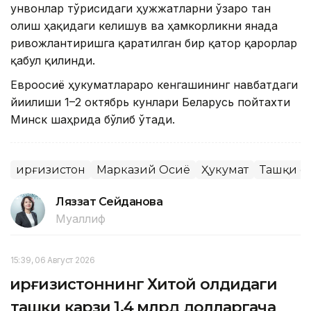
унвонлар тўғрисидаги ҳужжатларни ўзаро тан
олиш ҳақидаги келишув ва ҳамкорликни янада
ривожлантиришга қаратилган бир қатор қарорлар
қабул қилинди.
Евроосиё ҳукуматлараро кенгашининг навбатдаги
йиғилиши 1–2 октябрь кунлари Беларусь пойтахти
Минск шаҳрида бўлиб ўтади.
Қирғизистон
Марказий Осиё
Ҳукумат
Ташқи с
Ляззат Сейданова
Муаллиф
15:39, 06 Август 2026
Қирғизистоннинг Хитой олдидаги
ташқи қарзи 1,4 млрд долларгача