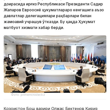
доирасида Қирғиз Республикаси Президенти Садир
Жапаров Евроосиё ҳукуматлараро кенгашига аъзо
давлатлар делегациялари раҳбарлари билан
жамоавий учрашув ўтказди. Бу ҳақда Ҳукумат
матбуот хизмати хабар берди.
Фото: primeminister.kz
Қозоғистон Бош вазири Олжас Бектенов Қирғиз