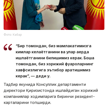
Фото: Кабар
“Бир томондан, биз мамлакатимизга
кимлар келаётганини ва улар қаерда
ишлаётганини билишимиз керак. Бошқа
томондан, биз хорижий фуқароларнинг
хавфсизлигига эътибор қаратишимиз
керак”, — деди у.
Тадбир якунида Консуллик департаменти
директори Қирғизистонда ишлайдиган хорижий
компаниялар ходимларига биринчи резидент-
карталарини топширди.