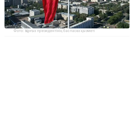
Фото: Қырғыз президентінің баспасөз қызметі
Унинг сўзларига кўра, ҳозирги кунда Хитой
олдидаги қарз мамлакат умумий ташқи қарзининг
20 фоиздан бироз ортиқ қисмини ташкил этади.
Қолган қисми асосан Осиё тараққиёт банки,
Жаҳон банки, Халқаро валюта жамғармаси ва
бошқа кредиторларнинг узоқ муддатли имтиёзли
кредитларидан иборат.
Адилбек Қосималиевнинг таъкидлашича,
Қирғизистон қонунчилигига мувофиқ давлат
қарзининг ялпи ички маҳсулотга нисбатан улуши
60 фоиздан ошмаслиги керак. Бироқ Президент
Садир Жапаров топшириғига биноан бу чегара 50