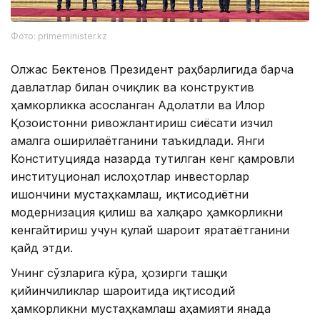
Фото: primeminister.kz
Олжас Бектенов Президент раҳбарлигида барча
давлатлар билан очиқлик ва конструктив
ҳамкорликка асосланган Адолатли ва Илғор
Қозоғистонни ривожлантириш сиёсати изчил
амалга оширилаётганини таъкидлади. Янги
Конституцияда назарда тутилган кенг қамровли
институционал ислоҳотлар инвесторлар
ишончини мустаҳкамлаш, иқтисодиётни
модернизация қилиш ва халқаро ҳамкорликни
кенгайтириш учун қулай шароит яратаётганини
қайд этди.
Унинг сўзларига кўра, ҳозирги ташқи
қийинчиликлар шароитида иқтисодий
ҳамкорликни мустаҳкамлаш аҳамияти янада