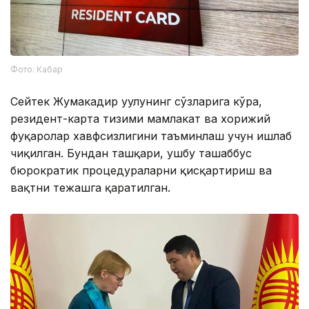
Фото: Кабар
Сейтек Жумакадир уулунинг сўзларига кўра,
резидент-карта тизими мамлакат ва хорижий
фуқаролар хавфсизлигини таъминлаш учун ишлаб
чиқилган. Бундан ташқари, ушбу ташаббус
бюрократик процедураларни қисқартириш ва
вақтни тежашга қаратилган.