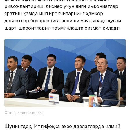
ривожлантириш, бизнес учун янги имкониятлар
яратиш ҳамда иштирокчиларнинг ҳамкор
давлатлар бозорларига чиқиши учун янада қулай
шарт-шароитларни таъминлашга хизмат қилади.
Фото: primeminister.kz
Шунингдек, Иттифоққа аъзо давлатларда илмий