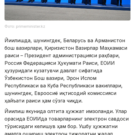
Фото: primeminister.kz
Йиғилишда, шунингдек, Беларусь ва Арманистон
бош вазирлари, Қирғизистон Вазирлар Маҳкамаси
раиси – Президент администрацияси раҳбари,
Россия Федерацияси Ҳукумати Раиси, ЕОИИ
ҳузуридаги кузатувчи давлат сифатида
Ўзбекистон Бош вазири, Эрон Ислом
Республикаси ва Куба Республикаси вакиллари,
шунингдек, Евроосиё иқтисодий комиссияси
ҳайъати раиси ҳам сўзга чиқди.
Йиғилиш якунида олтита ҳужжат имзоланди. Улар
орасида ЕОИИда товарларнинг электрон савдоси
тўғрисидаги келишув ҳам бор. Ушбу ҳужжатни
амалга ошириш электрон тижоратни жадал