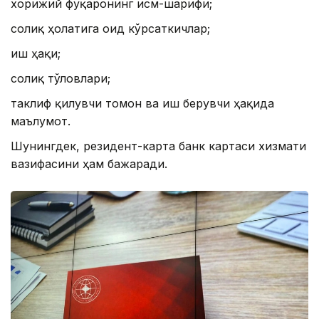
хорижий фуқаронинг исм-шарифи;
соғлиқ ҳолатига оид кўрсаткичлар;
иш ҳақи;
солиқ тўловлари;
таклиф қилувчи томон ва иш берувчи ҳақида
маълумот.
Шунингдек, резидент-карта банк картаси хизмати
вазифасини ҳам бажаради.