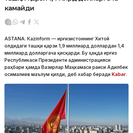
камайди
ASTANА. Кazinform — Қирғизистоннинг Хитой
олдидаги ташқи қарзи 1,9 миллиард доллардан 1,4
миллиард долларгача қисқарди. Бу ҳақда Қирғиз
Республикаси Президенти администрацияси
раҳбари ҳамда Вазирлар Маҳкамаси раиси Адилбек
Қосималиев маълум қилди, деб хабар беради
Kabar
.