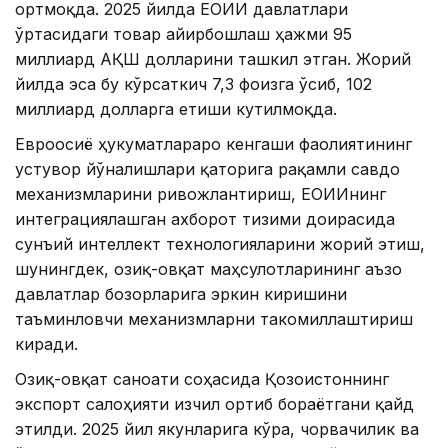
ортмоқда. 2025 йилда ЕОИИ давлатлари
ўртасидаги товар айирбошлаш ҳажми 95
миллиард АҚШ долларини ташкил этган. Жорий
йилда эса бу кўрсаткич 7,3 фоизга ўсиб, 102
миллиард долларга етиши кутилмоқда.
Евроосиё ҳукуматлараро кенгаши фаолиятининг
устувор йўналишлари қаторига рақамли савдо
механизмларини ривожлантириш, ЕОИИнинг
интеграциялашган ахборот тизими доирасида
сунъий интеллект технологияларини жорий этиш,
шунингдек, озиқ-овқат маҳсулотларининг аъзо
давлатлар бозорларига эркин киришини
таъминловчи механизмларни такомиллаштириш
киради.
Озиқ-овқат саноати соҳасида Қозоғистоннинг
экспорт салоҳияти изчил ортиб бораётгани қайд
этилди. 2025 йил якунларига кўра, чорвачилик ва