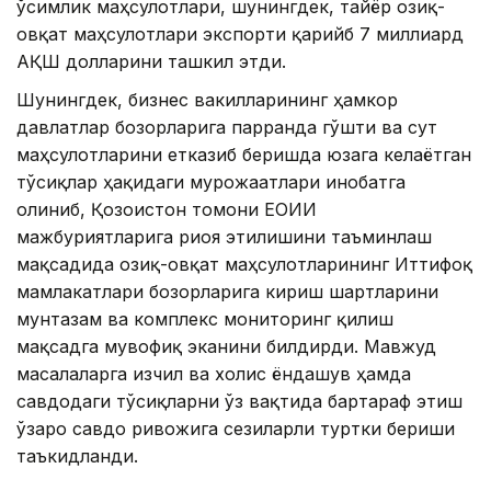
ўсимлик маҳсулотлари, шунингдек, тайёр озиқ-
овқат маҳсулотлари экспорти қарийб 7 миллиард
АҚШ долларини ташкил этди.
Шунингдек, бизнес вакилларининг ҳамкор
давлатлар бозорларига парранда гўшти ва сут
маҳсулотларини етказиб беришда юзага келаётган
тўсиқлар ҳақидаги мурожаатлари инобатга
олиниб, Қозоғистон томони ЕОИИ
мажбуриятларига риоя этилишини таъминлаш
мақсадида озиқ-овқат маҳсулотларининг Иттифоқ
мамлакатлари бозорларига кириш шартларини
мунтазам ва комплекс мониторинг қилиш
мақсадга мувофиқ эканини билдирди. Мавжуд
масалаларга изчил ва холис ёндашув ҳамда
савдодаги тўсиқларни ўз вақтида бартараф этиш
ўзаро савдо ривожига сезиларли туртки бериши
таъкидланди.