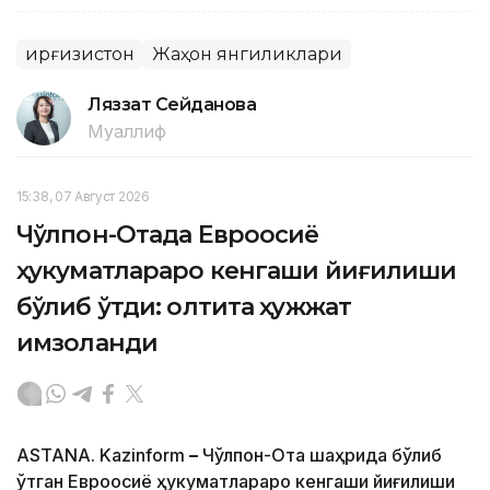
Қирғизистон
Жаҳон янгиликлари
Ляззат Сейданова
Муаллиф
15:38, 07 Август 2026
Чўлпон-Отада Евроосиё
ҳукуматлараро кенгаши йиғилиши
бўлиб ўтди: олтита ҳужжат
имзоланди
ASTANA. Kazinform
–
Чўлпон-Ота шаҳрида бўлиб
ўтган Евроосиё ҳукуматлараро кенгаши йиғилиши