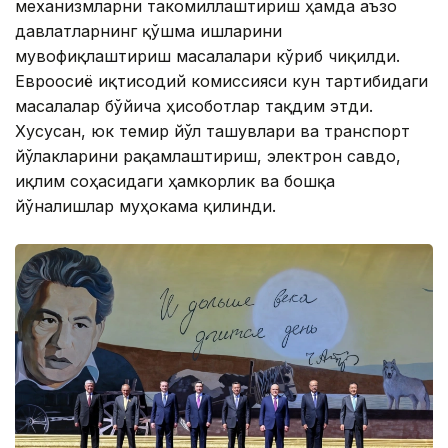
механизмларни такомиллаштириш ҳамда аъзо
давлатларнинг қўшма ишларини
мувофиқлаштириш масалалари кўриб чиқилди.
Евроосиё иқтисодий комиссияси кун тартибидаги
масалалар бўйича ҳисоботлар тақдим этди.
Хусусан, юк темир йўл ташувлари ва транспорт
йўлакларини рақамлаштириш, электрон савдо,
иқлим соҳасидаги ҳамкорлик ва бошқа
йўналишлар муҳокама қилинди.