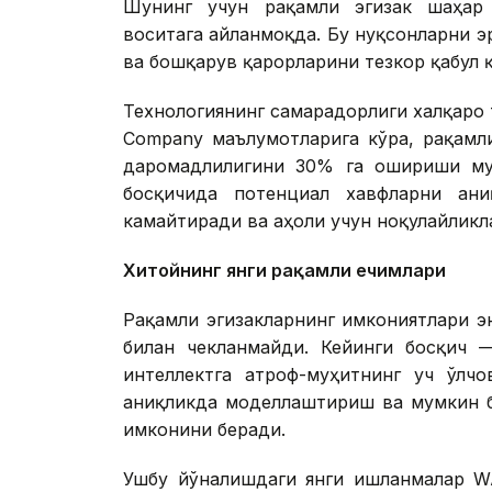
Шунинг учун рақамли эгизак шаҳар
воситага айланмоқда. Бу нуқсонларни 
ва бошқарув қарорларини тезкор қабул 
Технологиянинг самарадорлиги халқаро 
Company маълумотларига кўра, рақамл
даромадлилигини 30% га ошириши мум
босқичида потенциал хавфларни ани
камайтиради ва аҳоли учун ноқулайликл
Хитойнинг янги рақамли ечимлари
Рақамли эгизакларнинг имкониятлари э
билан чекланмайди. Кейинги босқич —
интеллектга атроф-муҳитнинг уч ўлч
аниқликда моделлаштириш ва мумкин б
имконини беради.
Ушбу йўналишдаги янги ишланмалар WA