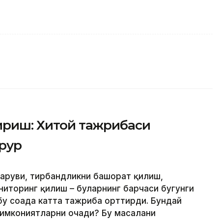
тириш: Хитой тажрибаси
арур
қаруви, тирбандликни башорат қилиш,
ниторинг қилиш – буларнинг барчаси бугунги
бу соҳада катта тажриба орттирди. Бундай
 имкониятларни очади? Бу масалани