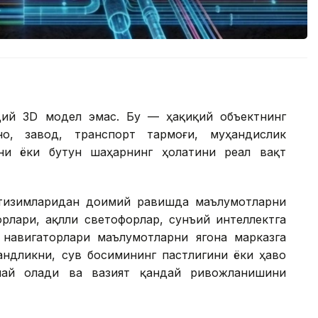
ий 3D модел эмас. Бу — ҳақиқий объектнинг
о, завод, транспорт тармоғи, муҳандислик
ни ёки бутун шаҳарнинг ҳолатини реал вақт
 тизимларидан доимий равишда маълумотларни
орлари, ақлли светофорлар, сунъий интеллектга
навигаторлари маълумотларни ягона марказга
андликни, сув босимининг пастлигини ёки ҳаво
лай олади ва вазият қандай ривожланишини