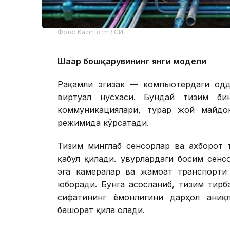
Фото: Kazinform / СИ
Шаҳар бошқарувининг янги модели
Рақамли эгизак — компьютердаги одд
виртуал нусхаси. Бундай тизим бин
коммуникациялари, турар жой майдо
режимида кўрсатади.
Тизим минглаб сенсорлар ва ахборот
қабул қилади. Қувурлардаги босим сенс
эга камералар ва жамоат транспорти 
юборади. Бунга асосланиб, тизим тирб
сифатининг ёмонлигини дарҳол аниқ
башорат қила олади.