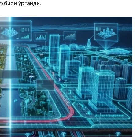
ухбири ўрганди.