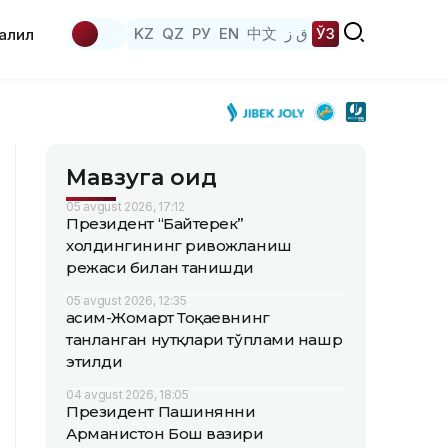
KZ
QZ
РУ
EN
中文
ق ز
ЎЗ
аҳлил
Мавзуга оид
05 avgust 2026, 17:12
Президент “Байтерек”
холдингининг ривожланиш
режаси билан танишди
05 avgust 2026, 12:35
Қасим-Жомарт Тоқаевнинг
танланган нутқлари тўплами нашр
этилди
04 avgust 2026, 18:05
Президент Пашинянни
Арманистон Бош вазири