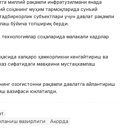
тга миллий рақамли инфратузилмани янада
ий соҳанинг муҳим тармоқларида сунъий
тадбиркорлик субъектлари учун давлат рақамли
лаш бўйича топшириқ берди.
 технологиялар соҳаларида малакали кадрлар
оҳасида халқаро ҳамкорликни кенгайтириш ва
рказ сифатидаги мавқеини мустаҳкамлаш
инг Қозоғистонни рақамли давлатга айлантириш
иш вазифаси юклатилди.
нт
ожланиш вазирлиги
Ақорда