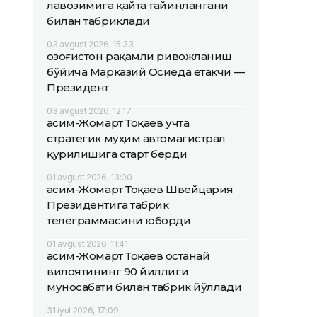
лавозимига қайта тайинлангани
билан табриклади
03 avgust 2026, 15:33
Қозоғистон рақамли ривожланиш
бўйича Марказий Осиёда етакчи —
Президент
03 avgust 2026, 12:17
Қасим-Жомарт Тоқаев учта
стратегик муҳим автомагистрал
қурилишига старт берди
01 avgust 2026, 13:00
Қасим-Жомарт Тоқаев Швейцария
Президентига табрик
телеграммасини юборди
01 avgust 2026, 11:41
Қасим-Жомарт Тоқаев Қостанай
вилоятининг 90 йиллиги
муносабати билан табрик йўллади
31 iyul 2026, 17:09