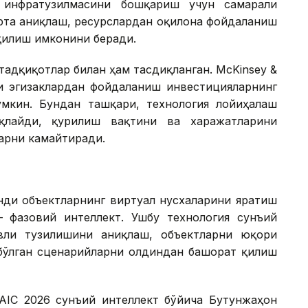
 инфратузилмасини бошқариш учун самарали
эрта аниқлаш, ресурслардан оқилона фойдаланиш
қилиш имконини беради.
тадқиқотлар билан ҳам тасдиқланган. McKinsey &
и эгизаклардан фойдаланиш инвестицияларнинг
кин. Бундан ташқари, технология лойиҳалаш
қлайди, қурилиш вақтини ва харажатларини
арни камайтиради.
нди объектларнинг виртуал нусхаларини яратиш
 фазовий интеллект. Ушбу технология сунъий
овли тузилишини аниқлаш, объектларни юқори
ўлган сценарийларни олдиндан башорат қилиш
IC 2026 сунъий интеллект бўйича Бутунжаҳон