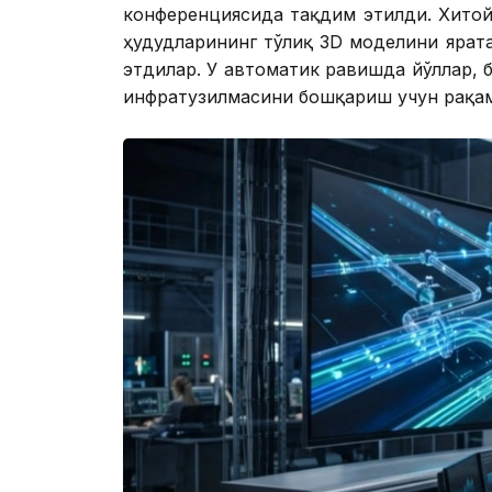
конференциясида тақдим этилди. Хитой
ҳудудларининг тўлиқ 3D моделини ярат
этдилар. У автоматик равишда йўллар, 
инфратузилмасини бошқариш учун рақам