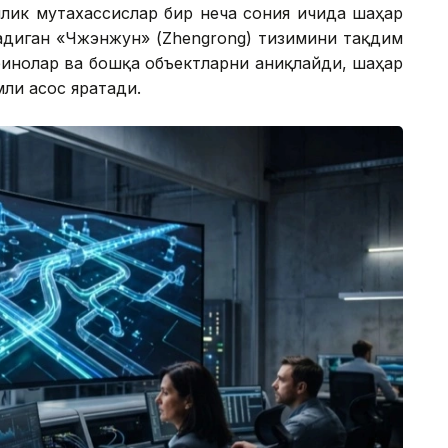
лик мутахассислар бир неча сония ичида шаҳар
адиган «Чжэнжун» (Zhengrong) тизимини тақдим
бинолар ва бошқа объектларни аниқлайди, шаҳар
ли асос яратади.