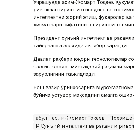
Учрашувда Қасим-Жомарт Тоқаев Ҳукума
ривожлантириш, иқтисодиёт ва ижтимо
интеллектни жорий этиш, фуқаролар ва 
хизматлари сифатини оширишни таъмин
Президент сунъий интеллект ва рақамли
тайёрлашга алоҳида эътибор қаратди.
Давлат раҳбари юқори технологиялар с
Қозоғистоннинг минтақавий рақамли ма
зарурлигини таъкидлади.
Бош вазир ўринбосарига Мурожаатноман
бўйича устувор мақсадини амалга ошир
Қабул
Қасим-Жомарт Тоқаев
Президе
ҚР Сунъий интеллект ва рақамли рив