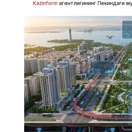
Кazinform
агентлигининг Пекиндаги м