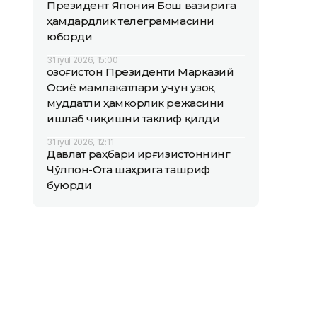
Президент Япония Бош вазирига
ҳамдардлик телеграммасини
юборди
31 iyul 2026, 15:00
Қозоғистон Президенти Марказий
Осиё мамлакатлари учун узоқ
муддатли ҳамкорлик режасини
ишлаб чиқишни таклиф қилди
31 iyul 2026, 12:11
Давлат раҳбари Қирғизистоннинг
Чўлпон-Ота шаҳрига ташриф
буюрди