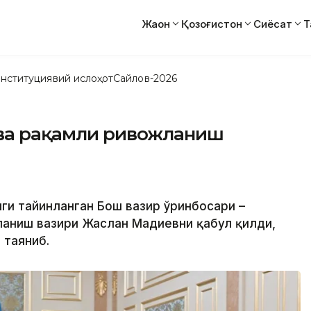
Жаҳон
Қозоғистон
Сиёсат
Т
нституциявий ислоҳот
Сайлов-2026
 ва рақамли ривожланиш
нги тайинланган Бош вазир ўринбосари –
ланиш вазири Жаслан Мадиевни қабул қилди,
 таяниб.