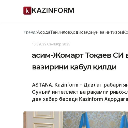
KAZINFORM
Ақорда
Тайинлов
Ҳодиса
Қонун ва интизом
Ко
Тренд:
16:39, 29 Сентябр 2025
Қасим-Жомарт Тоқаев СИ
вазирини қабул қилди
ASTANA. Kazinform - Давлат раҳбари я
Сунъий интеллект ва рақамли ривож
дея хабар беради Kazinform Ақордага