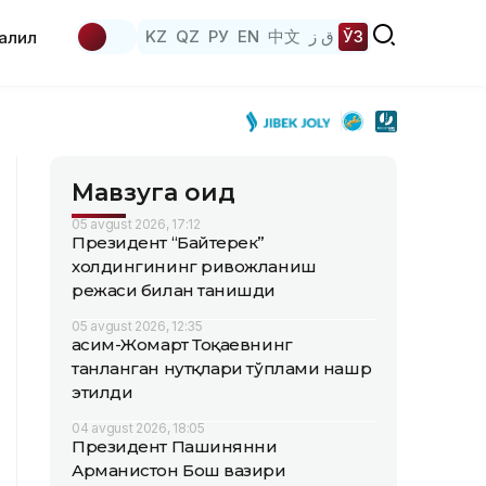
KZ
QZ
РУ
EN
中文
ق ز
ЎЗ
аҳлил
Мавзуга оид
05 avgust 2026, 17:12
Президент “Байтерек”
холдингининг ривожланиш
режаси билан танишди
05 avgust 2026, 12:35
Қасим-Жомарт Тоқаевнинг
танланган нутқлари тўплами нашр
этилди
04 avgust 2026, 18:05
Президент Пашинянни
Арманистон Бош вазири