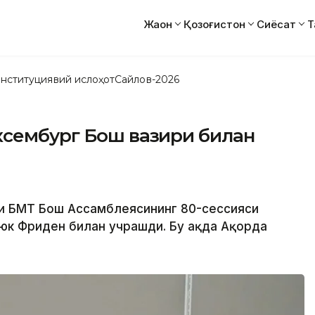
Жаҳон
Қозоғистон
Сиёсат
Т
нституциявий ислоҳот
Сайлов-2026
ксембург Бош вазири билан
ри БМТ Бош Ассамблеясининг 80-сессияси
к Фриден билан учрашди. Бу ҳақда Ақорда