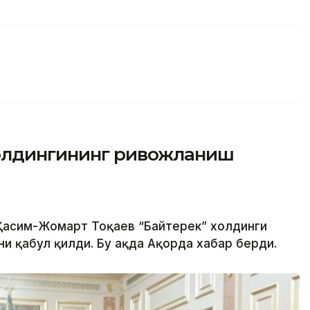
холдингининг ривожланиш
 Қасим-Жомарт Тоқаев “Байтерек” холдинги
 қабул қилди. Бу ҳақда Ақорда хабар берди.