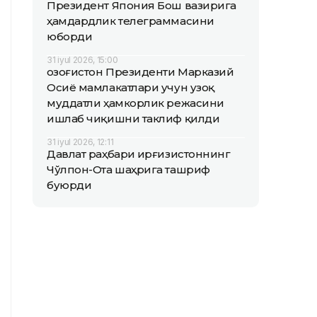
Президент Япония Бош вазирига
ҳамдардлик телеграммасини
юборди
31 iyul 2026, 15:00
Қозоғистон Президенти Марказий
Осиё мамлакатлари учун узоқ
муддатли ҳамкорлик режасини
ишлаб чиқишни таклиф қилди
31 iyul 2026, 12:11
Давлат раҳбари Қирғизистоннинг
Чўлпон-Ота шаҳрига ташриф
буюрди