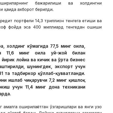
шириқларнинг бажарилиши ва холдингни
 ҳақида ахборот берилди.
редит портфели 14,3 триллион тенгега етиши ва
 соф фойда эса 400 миллиард тенгедан ошиши
а, холдинг кўмагида 77,5 минг оила,
ан 11,6 минг оила уй-жой билан
 йирик лойиҳа ва кичик ва ўрта бизнес
лаштирилди, шунингдек, экспорт учун
31 та тадбиркор қўллаб-қувватланди.
ини ишлаб чиқарувчи 7,2 минг қишлоқ
экиш учун 11,4 минг дона техникани
арда.
г амалга оширилаётган ўзгаришлари ва янги узоқ