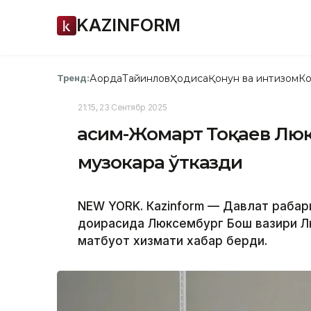
KAZINFORM
Ақорда
Тайинлов
Ҳодиса
Қонун ва интизом
Ко
Тренд:
21:15, 23 Сентябр 2025
Қасим-Жомарт Тоқаев Лю
музокара ўтказди
NEW YORK. Кazinform — Давлат раҳба
доирасида Люксембург Бош вазири Лю
матбуот хизмати хабар берди.