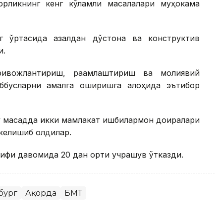
орликнинг кенг кўламли масалалари муҳокама
г ўртасида азалдан дўстона ва конструктив
и.
ивожлантириш, рақамлаштириш ва молиявий
аббусларни амалга оширишга алоҳида эътибор
 мақсадда икки мамлакат ишбилармон доиралари
келишиб олдилар.
фи давомида 20 дан ортиқ учрашув ўтказди.
бург
Ақорда
БМТ