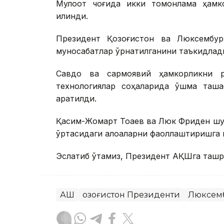
Мулоқот чоғида икки томонлама ҳамк
қилинди.
Президент Қозоғистон ва Люксембур
муносабатлар ўрнатилганини таъкидлад
Савдо ва сармоявий ҳамкорликни р
технологиялар соҳаларида қўшма таш
қаратилди.
Қасим-Жомарт Тоқаев ва Люк Фриден шу
ўртасидаги алоқаларни фаоллаштиришга 
Эслатиб ўтамиз, Президент АҚШга ташри
АҚШ
Қозоғистон Президенти
Люксем