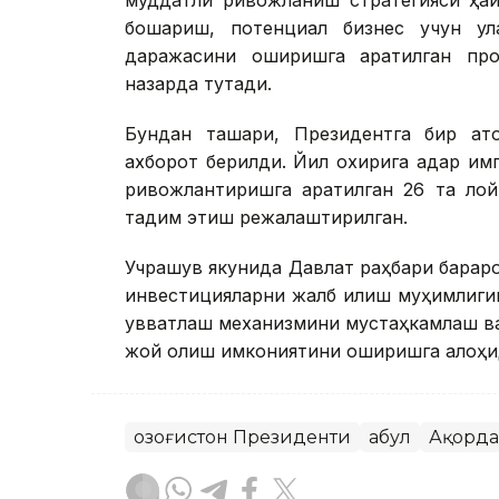
муддатли ривожланиш стратегияси ҳақ
бошқариш, потенциал бизнес учун қ
даражасини оширишга қаратилган пр
назарда тутади.
Бундан ташқари, Президентга бир қат
ахборот берилди. Йил охирига қадар и
ривожлантиришга қаратилган 26 та ло
тақдим этиш режалаштирилган.
Учрашув якунида Давлат раҳбари барқар
инвестицияларни жалб қилиш муҳимлигин
қувватлаш механизмини мустаҳкамлаш ваз
жой олиш имкониятини оширишга алоҳид
Қозоғистон Президенти
Қабул
Ақорда