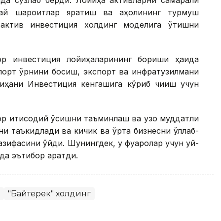
ида сўзлаб берди. Лойиҳа активларни самарали
улай шароитлар яратиш ва аҳолининг турмуш
оактив инвестиция холдинг моделига ўтишни
ор инвестиция лойиҳаларининг бориши ҳақида
мпорт ўрнини босиш, экспорт ва инфратузилмани
йиҳани Инвестиция кенгашига кўриб чиқиш учун
ор иқтисодий ўсишни таъминлаш ва узоқ муддатли
и таъкидлади ва кичик ва ўрта бизнесни қўллаб-
ифасини қўйди. Шунингдек, у фуқаролар учун уй-
а эътибор қаратди.
"Байтерек" холдинг