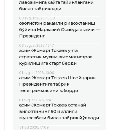
лавозимига қайта тайинлангани
билан табриклади
03 avgust 2026, 15:33
Қозоғистон рақамли ривожланиш
бўйича Марказий Осиёда етакчи —
Президент
03 avgust 2026, 12:17
Қасим-Жомарт Тоқаев учта
стратегик муҳим автомагистрал
қурилишига старт берди
01 avgust 2026, 13:00
Қасим-Жомарт Тоқаев Швейцария
Президентига табрик
телеграммасини юборди
01 avgust 2026, 11:41
Қасим-Жомарт Тоқаев Қостанай
вилоятининг 90 йиллиги
муносабати билан табрик йўллади
31 iyul 2026, 17:09