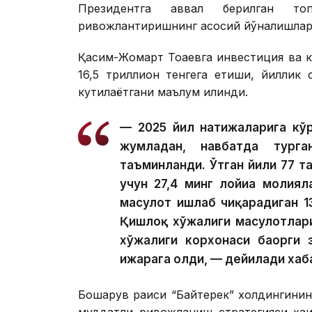
Президентга аввал берилган топ
ривожлантиришнинг асосий йўналишлари
Қасим-Жомарт Тоқаевга инвестиция ва к
16,5 триллион тенгега етиши, йиллик
кутилаётгани маълум қилинди.
— 2025 йил натижаларига кўр
жумладан, навбатда тург
таъминланди. Ўтган йили 77 та
учун 27,4 минг лойиҳа молия
маҳсулот ишлаб чиқарадиган 1
Қишлоқ хўжалиги маҳсулотлар
хўжалиги корхонаси баҳорги 
ижарага олди, — дейилади хаб
Бошқарув раиси “Байтерек” холдингинин