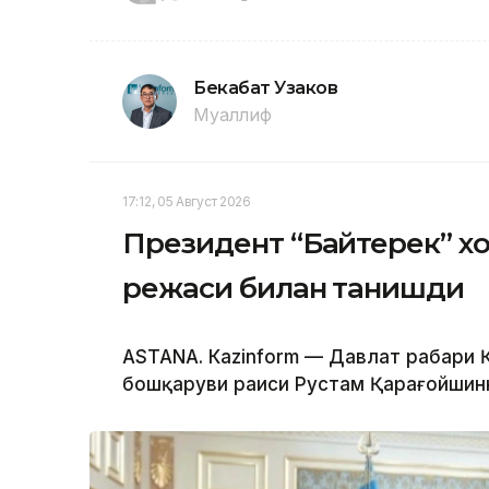
Бекабат Узаков
Муаллиф
17:12, 05 Август 2026
Президент “Байтерек” 
режаси билан танишди
ASTANА. Каzinform — Давлат раҳбари
бошқаруви раиси Рустам Қарағойшинни