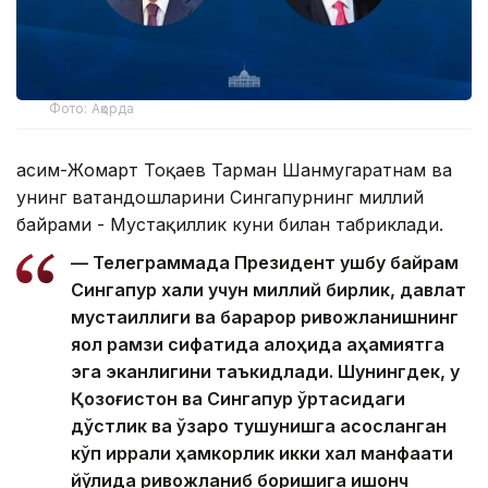
Фото: Ақорда
Қасим-Жомарт Тоқаев Тарман Шанмугаратнам ва
унинг ватандошларини Сингапурнинг миллий
байрами - Мустақиллик куни билан табриклади.
— Телеграммада Президент ушбу байрам
Сингапур халқи учун миллий бирлик, давлат
мустақиллиги ва барқарор ривожланишнинг
яққол рамзи сифатида алоҳида аҳамиятга
эга эканлигини таъкидлади. Шунингдек, у
Қозоғистон ва Сингапур ўртасидаги
дўстлик ва ўзаро тушунишга асосланган
кўп қиррали ҳамкорлик икки халқ манфаати
йўлида ривожланиб боришига ишонч