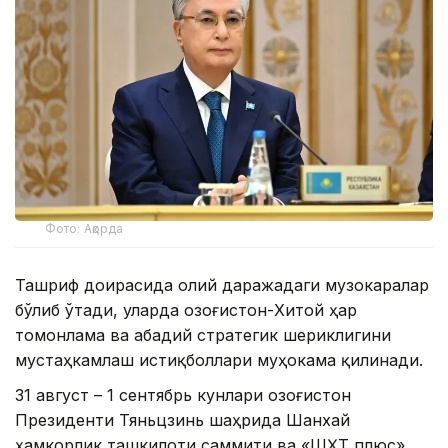
Фото: Ақорда
Ташриф доирасида олий даражадаги музокаралар
бўлиб ўтади, уларда Қозоғистон-Хитой ҳар
томонлама ва абадий стратегик шериклигини
мустаҳкамлаш истиқболлари муҳокама қилинади.
31 август – 1 сентябрь кунлари Қозоғистон
Президенти Тяньцзинь шаҳрида Шанхай
ҳамкорлик ташкилоти саммити ва «ШҲТ плюс»