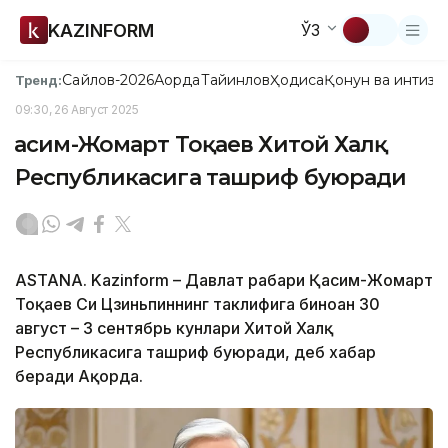
KAZINFORM
ЎЗ
Сайлов-2026
Ақорда
Тайинлов
Ҳодиса
Қонун ва интизо
Тренд:
09:30, 26 Август 2025
Қасим-Жомарт Тоқаев Хитой Халқ
Республикасига ташриф буюради
ASTANA. Kazinform – Давлат раҳбари Қасим-Жомарт
Тоқаев Си Цзиньпиннинг таклифига биноан 30
август – 3 сентябрь кунлари Хитой Халқ
Республикасига ташриф буюради, деб хабар
беради Ақорда.