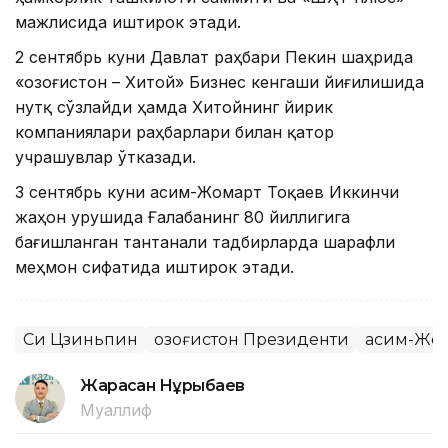
мажлисида иштирок этади.
2 сентябрь куни Давлат раҳбари Пекин шаҳрида
«Қозоғистон – Хитой» Бизнес кенгаши йиғилишида
нутқ сўзлайди ҳамда Хитойнинг йирик
компаниялари раҳбарлари билан қатор
учрашувлар ўтказади.
3 сентябрь куни Қасим-Жомарт Тоқаев Иккинчи
жаҳон урушида Ғалабанинг 80 йиллигига
бағишланган тантанали тадбирларда шарафли
меҳмон сифатида иштирок этади.
Си Цзиньпин
Қозоғистон Президенти
Қасим-Жо
Жарасқан Нұрыбаев
Муаллиф