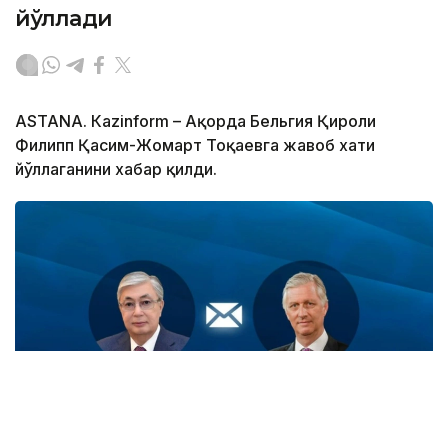
йўллади
ASTANА. Кazinform – Ақорда Бельгия Қироли
Филипп Қасим-Жомарт Тоқаевга жавоб хати
йўллаганини хабар қилди.
Фото: Ақорда