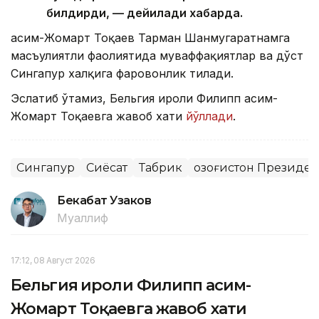
билдирди, — дейилади хабарда.
Қасим-Жомарт Тоқаев Тарман Шанмугаратнамга
масъулиятли фаолиятида муваффақиятлар ва дўст
Сингапур халқига фаровонлик тилади.
Эслатиб ўтамиз, Бельгия Қироли Филипп Қасим-
Жомарт Тоқаевга жавоб хати
йўллади
.
Сингапур
Сиёсат
Табрик
Қозоғистон Президе
Бекабат Узаков
Муаллиф
17:12, 08 Август 2026
Бельгия Қироли Филипп Қасим-
Жомарт Тоқаевга жавоб хати