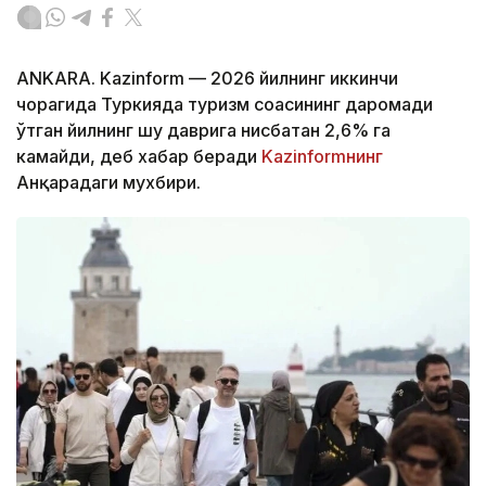
ANKARA. Kazinform — 2026 йилнинг иккинчи
чорагида Туркияда туризм соҳасининг даромади
ўтган йилнинг шу даврига нисбатан 2,6% га
камайди, деб хабар беради
Kazinformнинг
Анқарадаги мухбири.