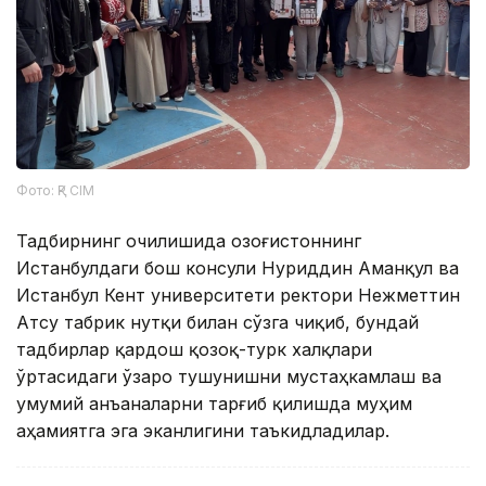
Фото: ҚР СІМ
Тадбирнинг очилишида Қозоғистоннинг
Истанбулдаги бош консули Нуриддин Аманқул ва
Истанбул Кент университети ректори Нежметтин
Атсу табрик нутқи билан сўзга чиқиб, бундай
тадбирлар қардош қозоқ-турк халқлари
ўртасидаги ўзаро тушунишни мустаҳкамлаш ва
умумий анъаналарни тарғиб қилишда муҳим
аҳамиятга эга эканлигини таъкидладилар.