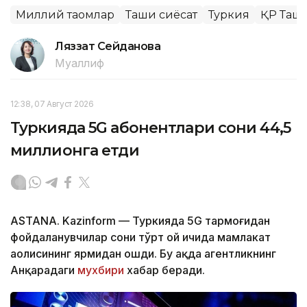
Миллий таомлар
Ташқи сиёсат
Туркия
ҚР Ташқ
Ляззат Сейданова
Муаллиф
12:38, 07 Август 2026
Туркияда 5G абонентлари сони 44,5
миллионга етди
ASTANA. Kazinform — Туркияда 5G тармоғидан
фойдаланувчилар сони тўрт ой ичида мамлакат
аҳолисининг ярмидан ошди. Бу ҳақда агентликнинг
Анқарадаги
мухбири
хабар беради.