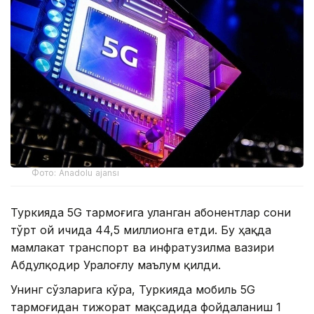
Фото: Anadolu ajansı
Туркияда 5G тармоғига уланган абонентлар сони
тўрт ой ичида 44,5 миллионга етди. Бу ҳақда
мамлакат транспорт ва инфратузилма вазири
Абдулқодир Уралоғлу маълум қилди.
Унинг сўзларига кўра, Туркияда мобиль 5G
тармоғидан тижорат мақсадида фойдаланиш 1