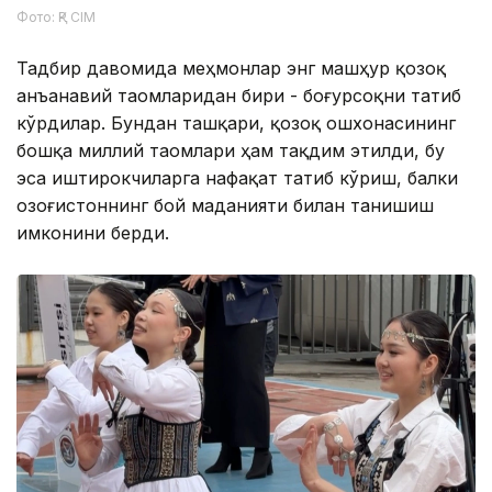
Фото: ҚР СІМ
Тадбир давомида меҳмонлар энг машҳур қозоқ
анъанавий таомларидан бири - боғурсоқни татиб
кўрдилар. Бундан ташқари, қозоқ ошхонасининг
бошқа миллий таомлари ҳам тақдим этилди, бу
эса иштирокчиларга нафақат татиб кўриш, балки
Қозоғистоннинг бой маданияти билан танишиш
имконини берди.