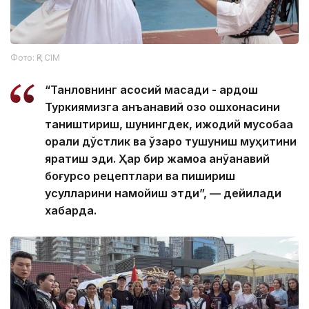
Фото: ҚР СІМ
“Танловнинг асосий мақсади - қардош
Туркиямизга анъанавий қозоқ ошхонасини
таништириш, шунингдек, ижодий мусобақа
орқали дўстлик ва ўзаро тушуниш муҳитини
яратиш эди. Ҳар бир жамоа анўанавий
боғурсоқ рецептлари ва пишириш
усулларини намойиш этди”, — дейилади
хабарда.