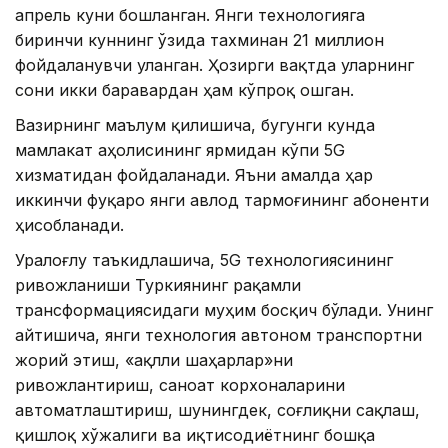
апрель куни бошланган. Янги технологияга
биринчи куннинг ўзида тахминан 21 миллион
фойдаланувчи уланган. Ҳозирги вақтда уларнинг
сони икки баравардан ҳам кўпроқ ошган.
Вазирнинг маълум қилишича, бугунги кунда
мамлакат аҳолисининг ярмидан кўпи 5G
хизматидан фойдаланади. Яъни амалда ҳар
иккинчи фуқаро янги авлод тармоғининг абоненти
ҳисобланади.
Уралоғлу таъкидлашича, 5G технологиясининг
ривожланиши Туркиянинг рақамли
трансформациясидаги муҳим босқич бўлади. Унинг
айтишича, янги технология автоном транспортни
жорий этиш, «ақлли шаҳарлар»ни
ривожлантириш, саноат корхоналарини
автоматлаштириш, шунингдек, соғлиқни сақлаш,
қишлоқ хўжалиги ва иқтисодиётнинг бошқа