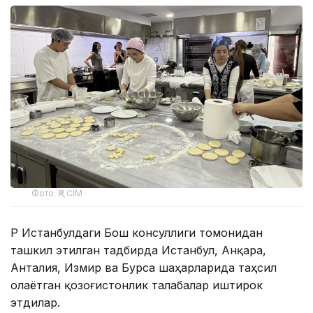
Фото: ҚР СІМ
ҚР Истанбулдаги Бош консуллиги томонидан
ташкил этилган тадбирда Истанбул, Анқара,
Анталия, Измир ва Бурса шаҳарларида таҳсил
олаётган қозоғистонлик талабалар иштирок
этдилар.