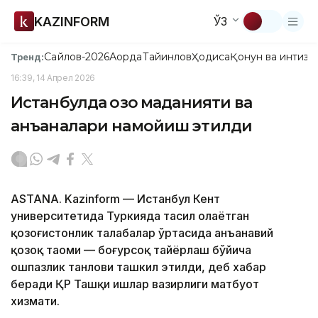
KAZINFORM
ЎЗ
Сайлов-2026
Ақорда
Тайинлов
Ҳодиса
Қонун ва интизо
Тренд:
16:39, 14 Апрел 2026
Истанбулда қозоқ маданияти ва
анъаналари намойиш этилди
ASTANA. Kazinform — Истанбул Кент
университетида Туркияда таҳсил олаётган
қозоғистонлик талабалар ўртасида анъанавий
қозоқ таоми — боғурсоқ тайёрлаш бўйича
ошпазлик танлови ташкил этилди, деб хабар
беради ҚР Ташқи ишлар вазирлиги матбуот
хизмати.