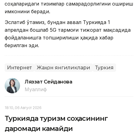
соҳаларидаги тизимлар самарадорлигини ошириш
имконини беради.
Эслатиб ўтамиз, бундан аввал Туркияда 1
апрелдан бошлаб 5G тармоғи тижорат мақсадида
фойдаланишга топширилиши ҳақида хабар
берилган эди.
Интернет
Жаҳон янгиликлари
Туркия
Ляззат Сейданова
Муаллиф
18:10, 06 Август 2026
Туркияда туризм соҳасининг
даромади камайди