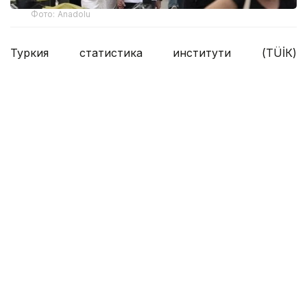
Фото: Anadolu
Туркия статистика институти (ТÜİК)
маълумотларига кўра, ҳисобот даврида
мамлакатнинг туризм соҳасидаги даромади 15,865
миллиард АҚШ долларини ташкил этди.
Туризм соҳасидаги даромаднинг асосий қисми —
15,656 миллиард АҚШ доллари — хорижий
сайёҳлар ҳисобидан шакллантирилди. 209,5
миллион АҚШ доллари эса транзит йўловчилардан
тушди. Туризм соҳаси умумий даромадининг
тахминан 15,6% ни чет элда доимий яшовчи
Туркия фуқаролари таъминлади.
Иккинчи чоракда Туркияга 15,58 миллион киши
ташриф буюрди. Бу ўтган йилнинг шу даврига
нисбатан 5,1% га кам. Шунга қарамай, бир кеча
учун ўртача харажат 113 АҚШ долларига ошди.