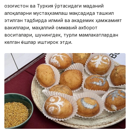
Қозоғистон ва Туркия ўртасидаги маданий
алоқаларни мустаҳкамлаш мақсадида ташкил
этилган тадбирда илмий ва академик ҳамжамият
вакиллари, маҳаллий оммавий ахборот
воситалари, шунингдек, турли мамлакатлардан
келган ёшлар иштирок этди.