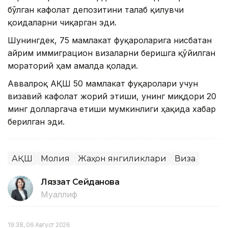
бўлган кафолат депозитини талаб қилувчи
қоидаларни чиқарган эди.
Шунингдек, 75 мамлакат фуқароларига нисбатан
айрим иммиграцион визаларни беришга қўйилган
мораторий ҳам амалда қолади.
Аввалроқ АҚШ 50 мамлакат фуқаролари учун
визавий кафолат жорий этиши, унинг миқдори 20
минг долларгача етиши мумкинлиги ҳақида хабар
берилган эди.
АҚШ
Молия
Жаҳон янгиликлари
Виза
Ляззат Сейданова
Муаллиф
19:38, 06 Август 2026