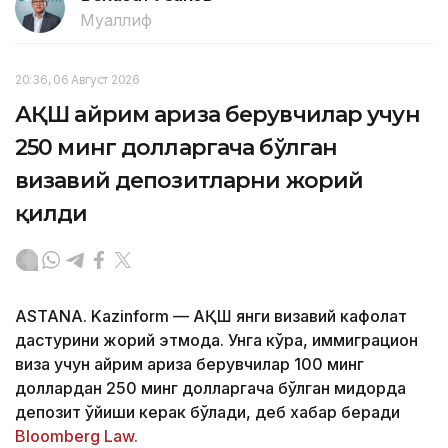
Муаллиф
20:36, 06 Август 2026
АҚШ айрим ариза берувчилар учун
250 минг долларгача бўлган
визавий депозитларни жорий
қилди
ASTANA. Kazinform — АҚШ янги визавий кафолат
дастурини жорий этмоқда. Унга кўра, иммиграцион
виза учун айрим ариза берувчилар 100 минг
доллардан 250 минг долларгача бўлган миқдорда
депозит қўйиши керак бўлади, деб хабар беради
Bloomberg Law.