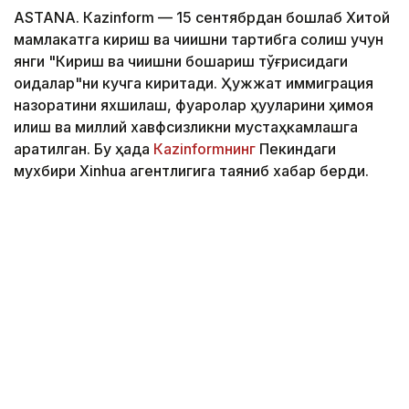
ASTANА. Кazinform — 15 сентябрдан бошлаб Хитой
мамлакатга кириш ва чиқишни тартибга солиш учун
янги "Кириш ва чиқишни бошқариш тўғрисидаги
қоидалар"ни кучга киритади. Ҳужжат иммиграция
назоратини яхшилаш, фуқаролар ҳуқуқларини ҳимоя
қилиш ва миллий хавфсизликни мустаҳкамлашга
қаратилган. Бу ҳақда
Кazinformнинг
Пекиндаги
мухбири Xinhua агентлигига таяниб хабар берди.