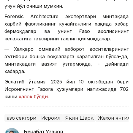
учун йўл очиши мумкин.
Forensic Architecture экспертлари минтақада
ҳарбий фаолликнинг кучайганлиги ҳақида хабар
бермоқдалар ва унинг Ғазо аҳолисининг
келажагига таъсирини таҳлил қилмоқдалар.
— Халқаро оммавий ахборот воситаларининг
эътибори бошқа воқеаларга қаратилган бўлса-да,
минтақадаги вазият ўзгармоқда, - дейилади
хабарда.
Эслатиб ўтамиз, 2025 йил 10 октябрдан бери
Исроилнинг Ғазога ҳужумлари натижасида 702
киши
ҳалок бўлди
.
Ғазо сектори
Исроил
Яқин Шарқ
Жаҳон янгил
Бекабат Узаков