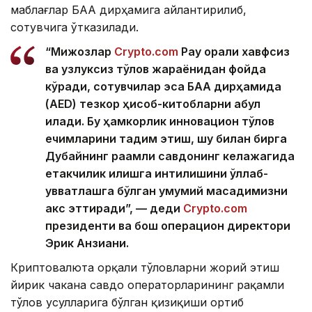
маблағлар БАА дирҳамига айлантирилиб,
сотувчига ўтказилади.
“Мижозлар
Crypto.com
Pay орқали хавфсиз
ва узлуксиз тўлов жараёнидан фойда
кўради, сотувчилар эса БАА дирҳамида
(AED) тезкор ҳисоб-китобларни қабул
қилади. Бу ҳамкорлик инновацион тўлов
ечимларини тақдим этиш, шу билан бирга
Дубайнинг рақамли савдонинг келажагида
етакчилик қилишга
интилишини қўллаб-
қувватлашга бўлган умумий мақсадимизни
акс эттиради”, — деди
Crypto.com
президенти ва бош операцион директори
Эрик Анзиани.
Криптовалюта орқали тўловларни жорий этиш
йирик чакана савдо операторларининг рақамли
тўлов усулларига бўлган қизиқиши ортиб