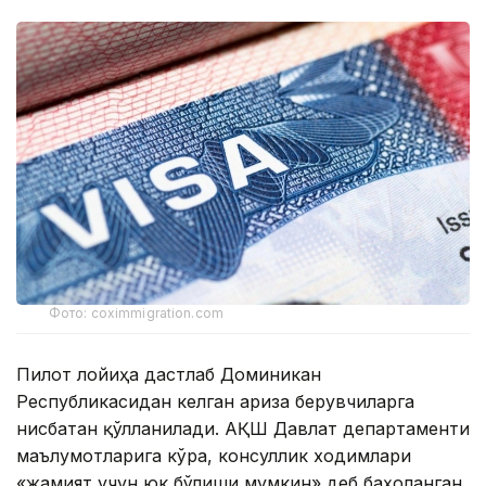
Фото: coximmigration.com
Пилот лойиҳа дастлаб Доминикан
Республикасидан келган ариза берувчиларга
нисбатан қўлланилади. АҚШ Давлат департаменти
маълумотларига кўра, консуллик ходимлари
«жамият учун юк бўлиши мумкин» деб баҳоланган