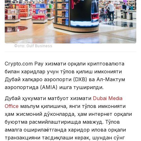
Фото: Gulf Business
Crypto.com Pay хизмати орқали криптовалюта
билан харидлар учун тўлов қилиш имконияти
Дубай халқаро аэропорти (DXB) ва Ал-Мактум
аэропортида (AMIA) ишга туширилди.
Дубай ҳукумати матбуот хизмати
Dubai Media
Office
маълум қилишича, янги тўлов имконияти
ҳам жисмоний дўконларда, ҳам интернет орқали
буюртма расмийлаштиришда мавжуд. Тўлов
амалга оширилаётганда харидор илова орқали
транзакцияни тасдиқлаши керак, шундан сўнг