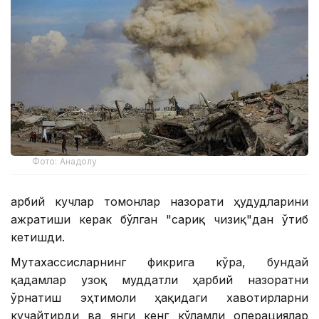
Фото: Анадолу
Ҳарбий кучлар томонлар назорати ҳудудларини
ажратиши керак бўлган "сариқ чизиқ"дан ўтиб
кетишди.
Мутахассисларнинг фикрига кўра, бундай
қадамлар узоқ муддатли ҳарбий назоратни
ўрнатиш эҳтимоли ҳақидаги хавотирларни
кучайтирди ва янги кенг кўламли операциялар