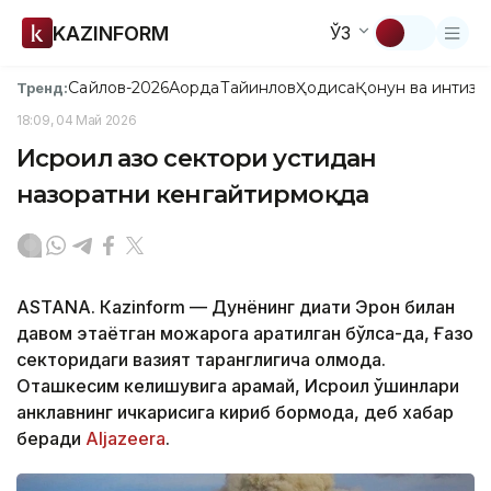
KAZINFORM
ЎЗ
Сайлов-2026
Ақорда
Тайинлов
Ҳодиса
Қонун ва интизо
Тренд:
18:09, 04 Май 2026
Исроил Ғазо сектори устидан
назоратни кенгайтирмоқда
ASTANА. Кazinform — Дунёнинг диққати Эрон билан
давом этаётган можарога қаратилган бўлса-да, Ғазо
секторидаги вазият таранглигича қолмоқда.
Оташкесим келишувига қарамай, Исроил қўшинлари
анклавнинг ичкарисига кириб бормоқда, деб хабар
беради
Aljazeera
.