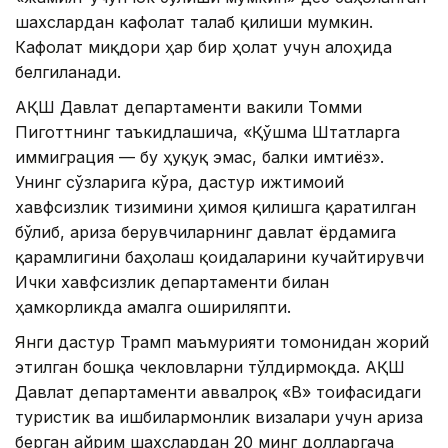
шахслардан кафолат талаб қилиши мумкин.
Кафолат миқдори ҳар бир ҳолат учун алоҳида
белгиланади.
АҚШ Давлат департаменти вакили Томми
Пиготтнинг таъкидлашича, «Қўшма Штатларга
иммиграция — бу ҳуқуқ эмас, балки имтиёз».
Унинг сўзларига кўра, дастур ижтимоий
хавфсизлик тизимини ҳимоя қилишга қаратилган
бўлиб, ариза берувчиларнинг давлат ёрдамига
қарамлигини баҳолаш қоидаларини кучайтирувчи
Ички хавфсизлик департаменти билан
ҳамкорликда амалга ошириляпти.
Янги дастур Трамп маъмурияти томонидан жорий
этилган бошқа чекловларни тўлдирмоқда. АҚШ
Давлат департаменти аввалроқ «B» тоифасидаги
туристик ва ишбилармонлик визалари учун ариза
берган айрим шахслардан 20 минг долларгача