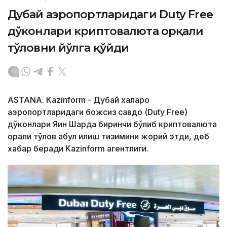
Дубай аэропортларидаги Duty Free
дўконлари криптовалюта орқали
тўловни йўлга қўйди
ASTANA. Kazinform - Дубай халқаро
аэропортларидаги божсиз савдо (Duty Free)
дўконлари Яқин Шарқда биринчи бўлиб криптовалюта
орқали тўлов қабул қилиш тизимини жорий этди, деб
хабар беради Kazinform агентлиги.