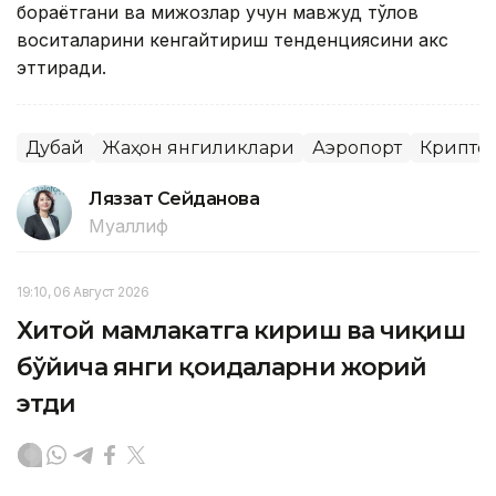
бораётгани ва мижозлар учун мавжуд тўлов
воситаларини кенгайтириш тенденциясини акс
эттиради.
Дубай
Жаҳон янгиликлари
Аэропорт
Крипто
Ляззат Сейданова
Муаллиф
19:10, 06 Август 2026
Хитой мамлакатга кириш ва чиқиш
бўйича янги қоидаларни жорий
этди