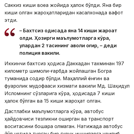
Саккиз киши воқеа жойида ҳалок бўлди. Яна бир
киши олган жароҳатларидан касалхонада вафот
этди.
– Бахтсиз ҳодисада яна 14 киши жароҳат
олди. Ҳозирги маълумотларга кўра,
улардан 2 тасининг аҳволи оғир, – деди
полиция вакили.
Иккинчи бахтсиз ҳодиса Даккадан тахминан 197
километр шимоли-ғарбда жойлашган Богра
туманида содир бўлди. Маҳаллий ёнғин ва
фуқаролик мудофааси хизмати вакили Мд. Шаҳидул
Исломнинг сўзларига кўра, ҳодисада 7 киши
ҳалок бўлган ва 15 киши жароҳат олган.
Дастлабки маълумотларга кўра, автобус
ҳайдовчиси тезликни оширган ва транспорт
воситасини бошқара олмаган. Натижада автобус
йўл четида турган бир гуруҳ ишчиларга урилиб