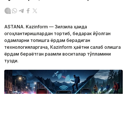
ASTANA. Kazinform — Зилзила ҳақида
огоҳлантиришлардан тортиб, бедарак йўқолган
одамларни топишга ёрдам берадиган
технологияларгача, Кazinform ҳаётни сақлаб қолишга
ёрдам бераётган рақамли воситалар тўпламини
тузди.