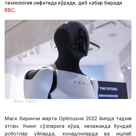
технология сифатида кўради, деб хабар беради
BBC
.
Фото: ТАСС
Маск биринчи марта Optimusни 2022 йилда тақдим
этган. Унинг сўзларига кўра, келажакда бундай
роботлар уйларда, хонадонларда ва ишлаб