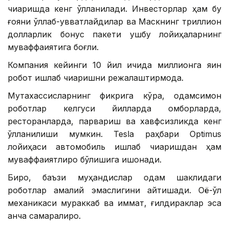
чиқаришда кенг қўлланилади. Инвесторлар ҳам бу
ғояни қўллаб-қувватлайдилар ва Маскнинг триллион
долларлик бонус пакети ушбу лойиҳаларнинг
муваффақиятига боғлиқ.
Компания кейинги 10 йил ичида миллионга яқин
робот ишлаб чиқаришни режалаштирмоқда.
Мутахассисларнинг фикрига кўра, одамсимон
роботлар келгуси йилларда омборларда,
ресторанларда, парвариш ва хавфсизликда кенг
қўлланилиши мумкин. Теslа раҳбари Optimus
лойиҳаси автомобиль ишлаб чиқаришдан ҳам
муваффақиятлироқ бўлишига ишонади.
Бироқ, баъзи муҳандислар одам шаклидаги
роботлар амалий эмаслигини айтишади. Оёқ-қўл
механикаси мураккаб ва қиммат, ғилдираклар эса
анча самаралироқ.