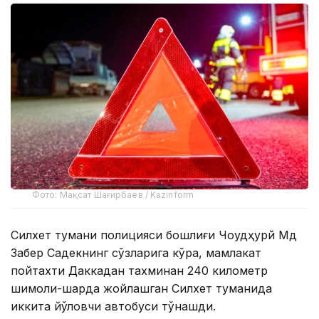
Фото: Мақсат Шағирбаев / Kazinform
Силхет тумани полицияси бошлиғи Чоудҳурй Мд
Забер Садекнинг сўзларига кўра, мамлакат
пойтахти Даккадан тахминан 240 километр
шимоли-шарқда жойлашган Силхет туманида
иккита йўловчи автобуси тўқнашди.