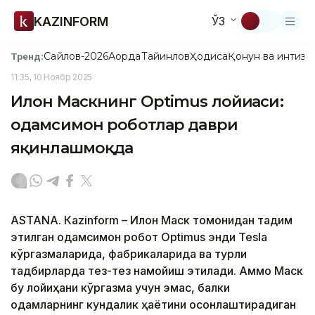
KAZINFORM
ЎЗ
Сайлов-2026
Ақорда
Тайинлов
Ҳодиса
Қонун ва интизо
Тренд:
11:35, 10 Ноябр 2025
Илон Маскнинг Optimus лойиҳаси:
одамсимон роботлар даври
яқинлашмоқда
ASTANА. Каzinform – Илон Маск томонидан тақдим
этилган одамсимон робот Optimus энди Tesla
кўргазмаларида, фабрикаларида ва турли
тадбирларда тез-тез намойиш этилади. Аммо Маск
бу лойиҳани кўргазма учун эмас, балки
одамларнинг кундалик ҳаётини осонлаштирадиган