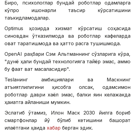
Бироқ, психологлар бундай роботлар одамларга
кўпроқ ишонарли таъсир кўрсатишини
таъкидламоқдалар.
Optimus ҳозирда хизмат кўрсатиш соҳасида
синовдан ўтказилмоқда ва роботлар кафеларда
овқат тарқатишмоқда ва ҳатто рақсга тушишмоқда.
OpenAI раҳбари Сэм Альтманнинг сўзларига кўра,
"дунё ҳали бундай технологияга тайёр эмас, аммо
бу фақат вақт масаласидир".
Теslaнинг амбициялари ва Маскнинг
қатъиятлилигини ҳисобга олсак, одамсимон
роботлар даври хаёл эмас, балки яқин келажакда
ҳақиқатга айланиши мумкин.
Эслатиб ўтамиз, Илон Маск 2030 йилга бориб
смартфонлар йўқ бўлиб кетишини башорат
қилаётгани ҳақида
хабар
берган эдик.