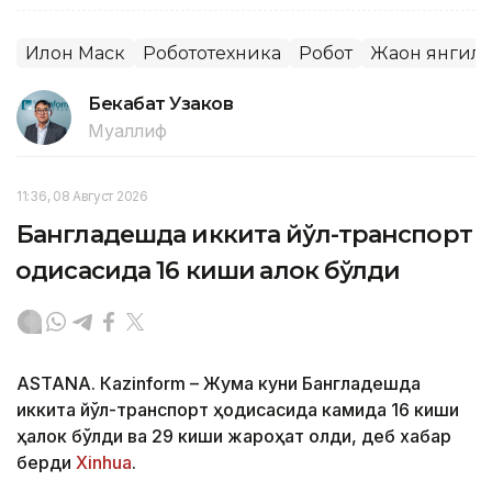
Илон Маск
Робототехника
Робот
Жаҳон янгил
Бекабат Узаков
Муаллиф
11:36, 08 Август 2026
Бангладешда иккита йўл-транспорт
ҳодисасида 16 киши ҳалок бўлди
ASTANА. Кazinform – Жума куни Бангладешда
иккита йўл-транспорт ҳодисасида камида 16 киши
ҳалок бўлди ва 29 киши жароҳат олди, деб хабар
берди
Xinhua
.