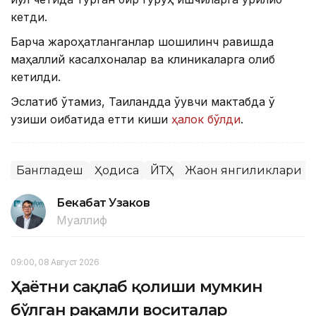
кетди.
Барча жароҳатланганлар шошилинч равишда
маҳаллий касалхоналар ва клиникаларга олиб
кетилди.
Эслатиб ўтамиз, Таиландда ўқувчи мактабда ўқ
узиши оқибатида етти киши
ҳалок бўлди
.
Бангладеш
Ҳодиса
ЙТҲ
Жаҳон янгиликлари
Бекабат Узаков
Муаллиф
09:00, 08 Август 2026
Ҳаётни сақлаб қолиши мумкин
бўлган рақамли воситалар