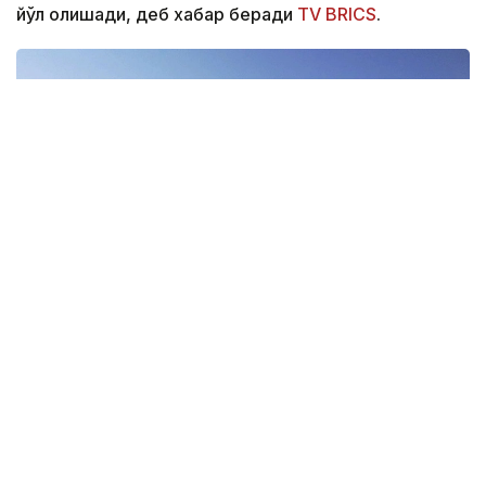
йўл олишади, деб хабар беради
TV BRICS
.
Фото: Pexels
Экспедицияда Ҳиндистон, Хитой, Россия ва
бошқа мамлакатлардан келган 14-16 ёшли мактаб
ўқувчилари иштирок этмоқда.