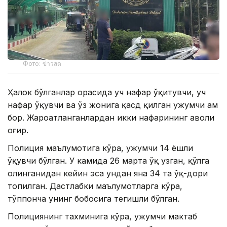
Фото: ข่าวสด
Ҳалок бўлганлар орасида уч нафар ўқитувчи, уч
нафар ўқувчи ва ўз жонига қасд қилган ҳужумчи ҳам
бор. Жароҳатланганлардан икки нафарининг аҳволи
оғир.
Полиция маълумотига кўра, ҳужумчи 14 ёшли
ўқувчи бўлган. У камида 26 марта ўқ узган, қўлга
олинганидан кейин эса ундан яна 34 та ўқ-дори
топилган. Дастлабки маълумотларга кўра,
тўппонча унинг бобосига тегишли бўлган.
Полициянинг тахминига кўра, ҳужумчи мактаб