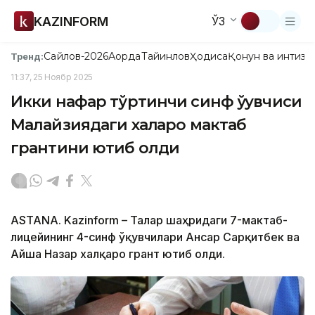
KAZINFORM
ЎЗ
Сайлов-2026
Ақорда
Тайинлов
Ҳодиса
Қонун ва интизо
Тренд:
11:37, 25 Ноябр 2025
Икки нафар тўртинчи синф ўқувчиси
Малайзиядаги халқаро мактаб
грантини ютиб олди
ASTANA. Kazinform – Талғар шаҳридаги 7-мактаб-
лицейининг 4-синф ўқувчилари Ансар Сарқитбек ва
Айша Назар халқаро грант ютиб олди.