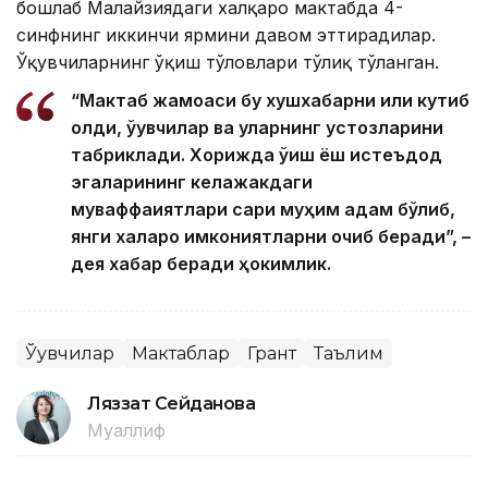
бошлаб Малайзиядаги халқаро мактабда 4-
синфнинг иккинчи ярмини давом эттирадилар.
Ўқувчиларнинг ўқиш тўловлари тўлиқ тўланган.
“Мактаб жамоаси бу хушхабарни илиқ кутиб
олди, ўқувчилар ва уларнинг устозларини
табриклади. Хорижда ўқиш ёш истеъдод
эгаларининг келажакдаги
муваффақиятлари сари муҳим қадам бўлиб,
янги халқаро имкониятларни очиб беради”, –
дея хабар беради ҳокимлик.
Ўқувчилар
Мактаблар
Грант
Таълим
Ляззат Сейданова
Муаллиф