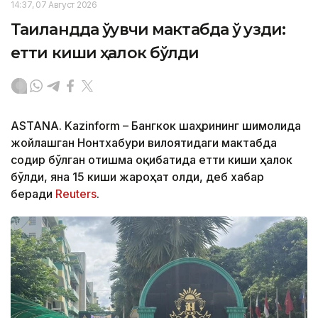
14:37, 07 Август 2026
Таиландда ўқувчи мактабда ўқ узди:
етти киши ҳалок бўлди
ASTANA. Kazinform – Бангкок шаҳрининг шимолида
жойлашган Нонтхабури вилоятидаги мактабда
содир бўлган отишма оқибатида етти киши ҳалок
бўлди, яна 15 киши жароҳат олди, деб хабар
беради
Reuters
.