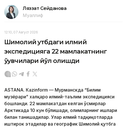
Ляззат Сейданова
Муаллиф
12:10, 07 Август 2026
Шимолий қутбдаги илмий
экспедицияга 22 мамлакатнинг
ўқувчилари йўл олишди
ASTANА. Кazinform — Мурманскда “Билим
музёрари” халқаро илмий-таълим экспедицияси
бошланди. 22 мамлакатдан келган ўсмирлар
Арктикада 10 кун бўлишади, олимларнинг ишлари
билан танишадилар. Улар илмий тадқиқотларда
иштирок этадилар ва географик Шимолий қутбга