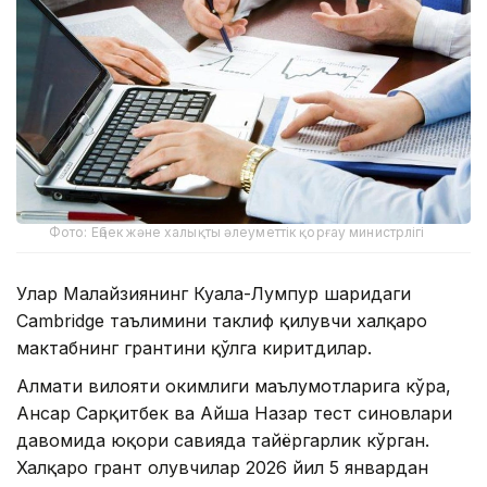
Фото: Еңбек және халықты әлеуметтік қорғау министрлігі
Улар Малайзиянинг Куала-Лумпур шаҳридаги
Cambridge таълимини таклиф қилувчи халқаро
мактабнинг грантини қўлга киритдилар.
Алмати вилояти ҳокимлиги маълумотларига кўра,
Ансар Сарқитбек ва Айша Назар тест синовлари
давомида юқори савияда тайёргарлик кўрган.
Халқаро грант олувчилар 2026 йил 5 январдан