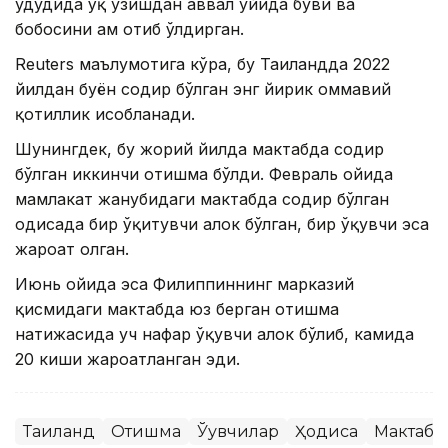
ҳудудида ўқ узишдан аввал уйида буви ва
бобосини ҳам отиб ўлдирган.
Reuters маълумотига кўра, бу Таиландда 2022
йилдан буён содир бўлган энг йирик оммавий
қотиллик ҳисобланади.
Шунингдек, бу жорий йилда мактабда содир
бўлган иккинчи отишма бўлди. Февраль ойида
мамлакат жанубидаги мактабда содир бўлган
ҳодисада бир ўқитувчи ҳалок бўлган, бир ўқувчи эса
жароҳат олган.
Июнь ойида эса Филиппиннинг марказий
қисмидаги мактабда юз берган отишма
натижасида уч нафар ўқувчи ҳалок бўлиб, камида
20 киши жароҳатланган эди.
Таиланд
Отишма
Ўқувчилар
Ҳодиса
Мактабл