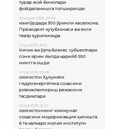
турар жой бинолари
фойдаланишга топширилди
03 avgust 2026, 09:08
Қизилўрдада 300 ўринли касалхона,
Президент кутубхонаси ва янги
театр қурилмоқда
31 iyul 2026, 14:15
Кичик ва ўрта бизнес субъектлари
сони ярим йилда қарийб 550
мингга ошди
31 iyul 2026, 09:08
Қозоғистон Ҳукумати
гидроэнергетика соҳасини
ривожлантириш режасини
тасдиқлади
28 iyul 2026, 12:37
Қозоғистоннинг коммунал
соҳасини модернизация қилишга
6 та халқаро молия институти