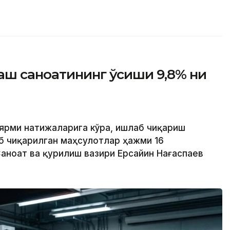
аш саноатининг ўсиши 9,8% ни
 ярми натижаларига кўра, ишлаб чиқариш
б чиқарилган маҳсулотлар ҳажми 16
Саноат ва қурилиш вазири Ерсайин Нағаспаев