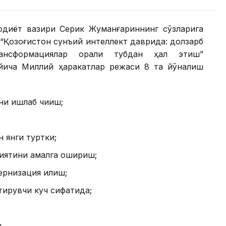
одиёт вазири Серик Жуманғариннинг сўзларига
 “Қозоғистон сунъий интеллект даврида: долзарб
ансформациялар орқали тубдан ҳал этиш”
ича Миллий ҳаракатлар режаси 8 та йўналиш
ни ишлаб чиқиш;
 янги туртки;
ҳиятини амалга ошириш;
рнизация қилиш;
тирувчи куч сифатида;
.