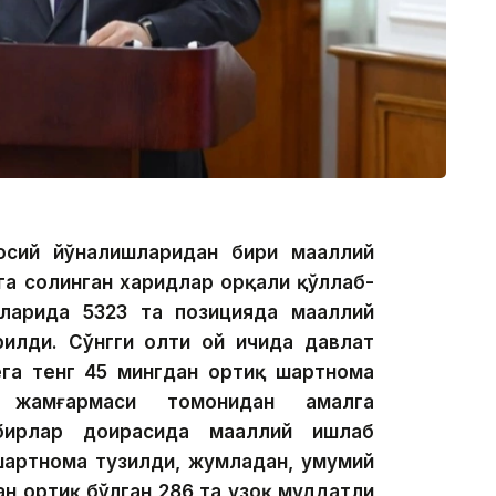
осий йўналишларидан бири маҳаллий
га солинган харидлар орқали қўллаб-
ларида 5323 та позицияда маҳаллий
рилди. Сўнгги олти ой ичида давлат
ега тенг 45 мингдан ортиқ шартнома
” жамғармаси томонидан амалга
бирлар доирасида маҳаллий ишлаб
шартнома тузилди, жумладан, умумий
н ортиқ бўлган 286 та узоқ муддатли