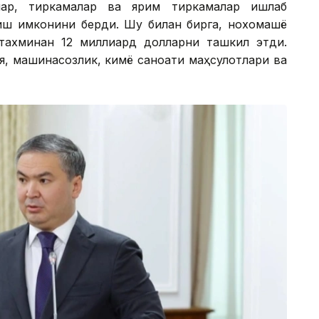
ллар, тиркамалар ва ярим тиркамалар ишлаб
иш имконини берди. Шу билан бирга, нохомашё
тахминан 12 миллиард долларни ташкил этди.
я, машинасозлик, кимё саноати маҳсулотлари ва