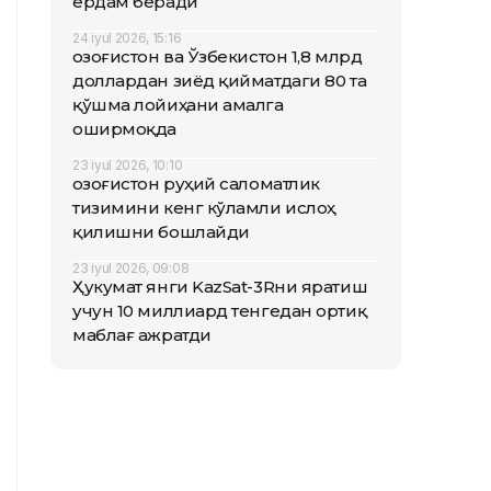
ёрдам беради
24 iyul 2026, 15:16
Қозоғистон ва Ўзбекистон 1,8 млрд
доллардан зиёд қийматдаги 80 та
қўшма лойиҳани амалга
оширмоқда
23 iyul 2026, 10:10
Қозоғистон руҳий саломатлик
тизимини кенг кўламли ислоҳ
қилишни бошлайди
23 iyul 2026, 09:08
Ҳукумат янги KazSat-3Rни яратиш
учун 10 миллиард тенгедан ортиқ
маблағ ажратди