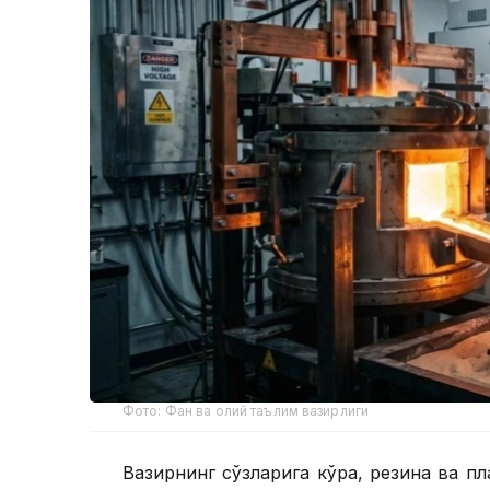
Фото: Фан ва олий таълим вазирлиги
Вазирнинг сўзларига кўра, резина ва п