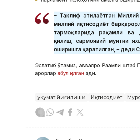
– Таклиф этилаётган Миллий
миллий иқтисодиёт барқарорл
тармоқларида рақамли ва 
қилиш, сармоявий муҳитни я
оширишга қаратилган, – деди 
Эслатиб ўтамиз, аввалроқ Рақамли штаб
қарорлар
қабул қилган
эди.
Ҳукумат йиғилиши
Иқтисодиёт
Муро