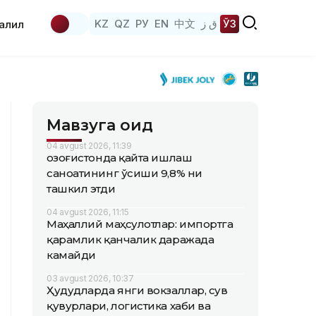
KZ
QZ
РУ
EN
中文
ق ز
ЎЗ
аҳлил
Мавзуга оид
04 avgust 2026, 11:39
Қозоғистонда қайта ишлаш
саноатининг ўсиши 9,8% ни
ташкил этди
04 avgust 2026, 11:15
Маҳаллий маҳсулотлар: импортга
қарамлик қанчалик даражада
камайди
03 avgust 2026, 10:37
Ҳудудларда янги вокзаллар, сув
қувурлари, логистика хаби ва