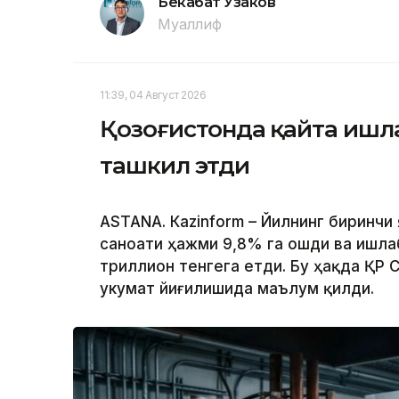
Бекабат Узаков
Муаллиф
11:39, 04 Август 2026
Қозоғистонда қайта ишл
ташкил этди
ASTANА. Кazinform – Йилнинг биринчи
саноати ҳажми 9,8% га ошди ва ишла
триллион тенгега етди. Бу ҳақда ҚР 
Ҳукумат йиғилишида маълум қилди.