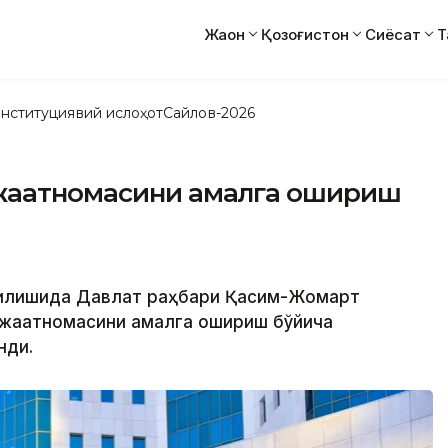
Жаҳон
Қозоғистон
Сиёсат
Т
нституциявий ислоҳот
Сайлов-2026
ожаатномасини амалга ошириш
йиғилишида Давлат раҳбари Қасим-Жомарт
ожаатномасини амалга ошириш бўйича
нди.