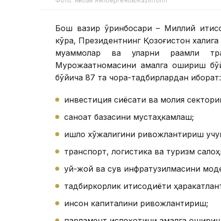
Фото: Ағибай Аяпбергенов/Kazinform
Бош вазир ўринбосари – Миллий иқтис
кўра, Президентнинг Қозоғистон халқига
муаммолар ва уларни рақамли тр
Мурожаатномасини амалга ошириш бўй
бўйича 87 та чора-тадбирлардан иборат:
инвестиция сиёсати ва молия сектори
саноат базасини мустаҳкамлаш;
қишлоқ хўжалигини ривожлантириш учун
транспорт, логистика ва туризм сало
уй-жой ва сув инфратузилмасини моде
тадбиркорлик иқтисодиёти ҳаракатлан
инсон капиталини ривожлантириш;
парламент ислоҳотини амалга ошириш