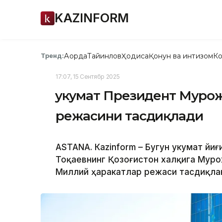
KAZINFORM
Ақорда
Тайинлов
Ҳодиса
Қонун ва интизом
Ко
Тренд:
17:07, 15 Сентябр 2025
Ҳукумат Президент Мур
режасини тасдиқлади
ASTANА. Кazinform – Бугун Ҳукумат 
Тоқаевнинг Қозоғистон халқига Мур
Миллий ҳаракатлар режаси тасдиқла