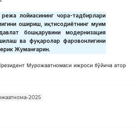
 режа лойиҳасининг чора-тадбирлари
игини ошириш, иқтисодиётнинг муҳим
давлат бошқарувини модернизация
хшилаш ва фуқаролар фаровонлигини
Серик Жуманғарин.
 Президент Мурожаатномаси ижроси бўйича қатор
жаатнома-2025