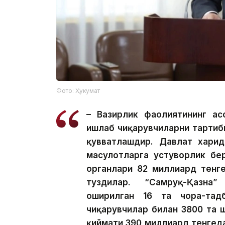
Фото: Ҳукумат
– Вазирлик фаолиятининг ас
ишлаб чиқарувчиларни тартиб
қувватлашдир. Давлат харид
маҳсулотларга устуворлик бе
органлари 82 миллиард тенг
туздилар. “Самруқ-Қазна
оширилган 16 та чора-тад
чиқарувчилар билан 3800 та 
қиймати 390 миллиард тенгеда