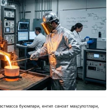
ластмасса буюмлари, енгил саноат маҳсулотлари,