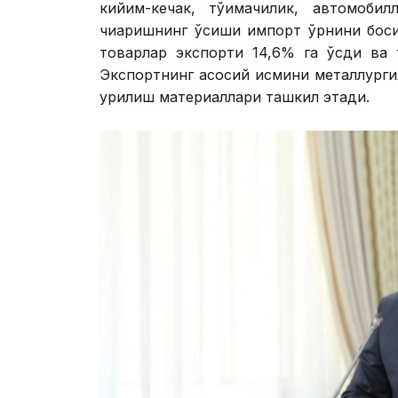
кийим-кечак, тўқимачилик, автомоби
чиқаришнинг ўсиши импорт ўрнини бос
товарлар экспорти 14,6% га ўсди ва 
Экспортнинг асосий қисмини металлурги
қурилиш материаллари ташкил этади.