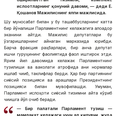
ислоҳотларнинг қонуний давоми, — деди Е.
Қошанов Мажилиснинг ялпи мажлисида.
Шу муносабат билан у бу ташаббусларнинг катта
бир йўналиши Парламентнинг келажагига алоқадор
эканини айтди. Мажилис депутатлари бу
ўзгаришларнинг қайнаган марказида юрибди.
Барча фракция раҳбарлари, бир қанча депутат
ишчи гуруҳининг фаолиятида фаол иштирок этди.
Ярим йил давомида келажак Парламентнинг
тузилиши ва ваколати атрофида аниқ нормалар
ишлаб чиқиб, таклифлар берди. Ҳар бир партиянинг
сиёсий позицияси ва қарашлари Президентнинг
позицияси билан мувофиқлашди. Умуман,
Парламент ислоҳоти сиёсий тизимни қайта кўриб
чиқишга йўл очиб беради.
— Бир палатали Парламент тузиш —
мамлакат келажаги учун ҳал қилувчи, жуда