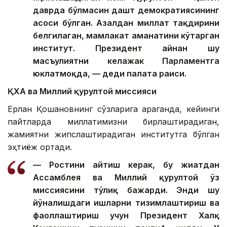
даврда бўлмасин дашт демократиясининг
асоси бўлган. Азалдан миллат тақдирини
белгилаган, мамлакат аманатини кўтарган
институт. Президент айнан шу
масъулиятни келажак Парламентга
юклатмоқда, — деди палата раиси.
ҚХА ва Миллий қурултой миссияси
Ерлан Қошановнинг сўзларига қараганда, кейинги
пайтларда миллатимизни бирлаштирадиган,
жамиятни жипслаштирадиган институтга бўлган
эҳтиёж ортади.
— Ростини айтиш керак, бу жиҳатдан
Ассамблея ва Миллий қурултой ўз
миссиясини тўлиқ бажарди. Энди шу
йўналишдаги ишларни тизимлаштириш ва
фаоллаштириш учун Президент Халқ