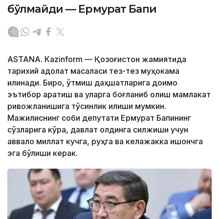
бўлмайди — Ермурат Бапи
ASTANА. Кazinform — Қозоғистон жамиятида
тарихий адолат масаласи тез-тез муҳокама
қилинади. Бироқ, ўтмиш даҳшатларига доимо
эътибор қаратиш ва уларга боғланиб қолиш мамлакат
ривожланишига тўсқинлик қилиши мумкин.
Мажилиснинг собиқ депутати Ермурат Бапининг
сўзларига кўра, давлат олдинга силжиши учун
аввало миллат кучга, руҳга ва келажакка ишончга
эга бўлиши керак.