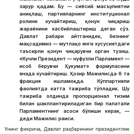
зарур қадам. Бу — сиёсий масъулиятни
аниқлаш, партияларнинг институционал
ролини кучайтириш, қонун чиқариш
жараёнини касбийлаштириш деган сўз.
Давлат раҳбари айтганидек, бизнинг
мақсадимиз — мутлақо янги хусусиятдаги
таъсирли қонун чиқарувчи орган тузиш.
«Кучли Президент — нуфузли Парламент —
ҳисоб берувчи Ҳукумат» формуласини
янада кучайтириш. Ҳозир Мажилисда 6 та
фракция ишламоқда. Кўппартияли
фаолиятда катта тажриба тўпладик. Шу
тажриба олдинда пропорционал тизим
билан шакллантириладиган бир палатали
Парламентнинг асоси бўлиши керак, —
деди Мажилис раиси.
Унинг фикрича, Давлат раҳбарининг президентлик