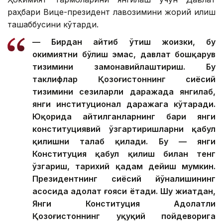
раҳбари Вице-президент лавозимини жорий қилиш
ташаббусини кўтарди.
— Бирдан айтиб ўтиш жоизки, бу
ҳокимиятни бўлиш эмас, давлат бошқарув
тизимини замонавийлаштириш. Бу
таклифлар Қозоғистоннинг сиёсий
тизимини сезиларли даражада янгилаб,
янги институционал даражага кўтаради.
Юқорида айтилганларнинг бари янги
конституциявий ўзгартиришларни қабул
қилишни талаб қилади. Бу — янги
Конституция қабул қилиш билан тенг
ўзгариш, тарихий қадам дейиш мумкин.
Президентнинг сиёсий йўналишининг
асосида адолат ғояси ётади. Шу жиҳатдан,
Янги Конституция Адолатли
Қозоғистоннинг ҳуқуқий пойдеворига