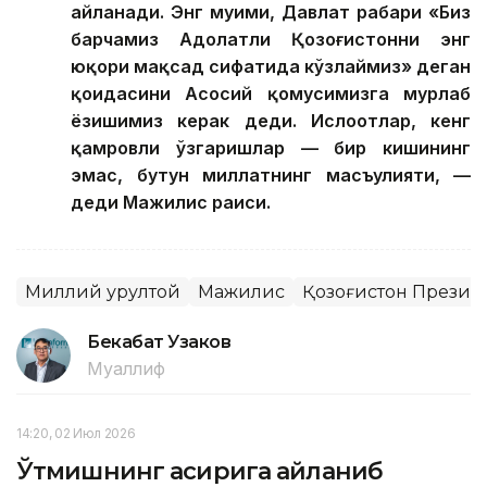
айланади. Энг муҳими, Давлат раҳбари «Биз
барчамиз Адолатли Қозоғистонни энг
юқори мақсад сифатида кўзлаймиз» деган
қоидасини Асосий қомусимизга муҳрлаб
ёзишимиз керак деди. Ислоҳотлар, кенг
қамровли ўзгаришлар — бир кишининг
эмас, бутун миллатнинг масъулияти, —
деди Мажилис раиси.
Миллий қурултой
Мажилис
Қозоғистон Презид
Бекабат Узаков
Муаллиф
14:20, 02 Июл 2026
Ўтмишнинг асирига айланиб