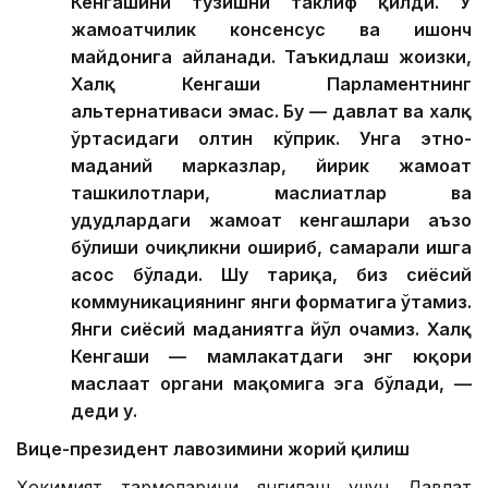
Кенгашини тузишни таклиф қилди. У
жамоатчилик консенсус ва ишонч
майдонига айланади. Таъкидлаш жоизки,
Халқ Кенгаши Парламентнинг
альтернативаси эмас. Бу — давлат ва халқ
ўртасидаги олтин кўприк. Унга этно-
маданий марказлар, йирик жамоат
ташкилотлари, маслиҳатлар ва
ҳудудлардаги жамоат кенгашлари аъзо
бўлиши очиқликни ошириб, самарали ишга
асос бўлади. Шу тариқа, биз сиёсий
коммуникациянинг янги форматига ўтамиз.
Янги сиёсий маданиятга йўл очамиз. Халқ
Кенгаши — мамлакатдаги энг юқори
маслаҳат органи мақомига эга бўлади, —
деди у.
Вице-президент лавозимини жорий қилиш
Ҳокимият тармоқларини янгилаш учун Давлат