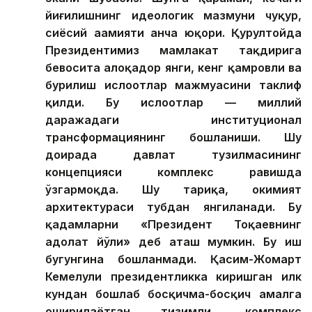
йиғилишнинг идеологик мазмуни чуқур,
сиёсий аҳамияти анча юқори. Қурултойда
Президентимиз мамлакат тақдирига
бевосита алоқадор янги, кенг қамровли ва
бурилиш ислоҳотлар мажмуасини таклиф
қилди. Бу ислоҳотлар — миллий
даражадаги институционал
трансформациянинг бошланиши. Шу
доирада давлат тузилмасининг
концепцияси комплекс равишда
ўзгармоқда. Шу тариқа, ҳокимият
архитектураси тубдан янгиланади. Бу
қадамларни «Президент Тоқаевнинг
адолат йўли» деб аташ мумкин. Бу иш
бугунгина бошланмади. Қасим-Жомарт
Кемелули президентликка киришган илк
кундан бошлаб босқичма-босқич амалга
оширилаётган тизимли, комплекс