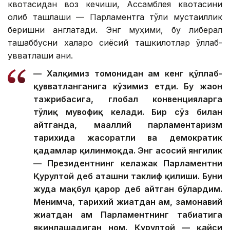
квотасидан воз кечиши, Ассамблея квотасини
олиб ташлаши — Парламентга тўлиқ мустақиллик
беришни англатади. Энг муҳими, бу либерал
ташаббусни халқаро сиёсий ташкилотлар қўллаб-
қувватлаши аниқ.
— Халқимиз томонидан ҳам кенг қўллаб-
қувватланганига кўзимиз етди. Бу жаҳон
тажрибасига, глобал конвенцияларга
тўлиқ мувофиқ келади. Бир сўз билан
айтганда, маҳаллий парламентаризм
тарихида жасоратли ва демократик
қадамлар қилинмоқда. Энг асосий янгилик
— Президентнинг келажак Парламентни
Қурултой деб аташни таклиф қилиши. Буни
жуда мақбул қарор деб айтган бўлардим.
Менимча, тарихий жиҳатдан ҳам, замонавий
жиҳатдан ҳам Парламентнинг табиатига
яқинлашадиган ном. Қурултой — қайси