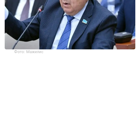
Фото: Мажилис
— Биз замон билан ҳамнафас бўлиш учун
етарли кучга эга бўлишимиз керак. Ёш
авлод ички кучга эга бўлиши даркор. Агар
биз доимо ўтмишга назар ташласак, фақат
ўтмиш ҳақида гапирсак, бошдан кечирган
даҳшатларимизни эсласак ва
муваффақиятсизликларимиз учун
айбдорларни доимий равишда қидирсак,
унда биз фақат йиғлоқи халқ