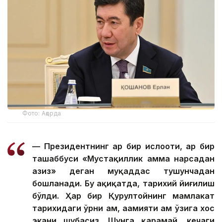
Фото: Ақорда
— Президентнинг ҳар бир ислоҳоти, ҳар бир
ташаббуси «Мустақиллик ҳамма нарсадан
азиз» деган муқаддас тушунчадан
бошланади. Бу ҳақиқатда, тарихий йиғилиш
бўлди. Ҳар бир Қурултойнинг мамлакат
тарихидаги ўрни ҳам, аҳамияти ҳам ўзига хос
экани шубҳасиз. Шунга қарамай, кечаги