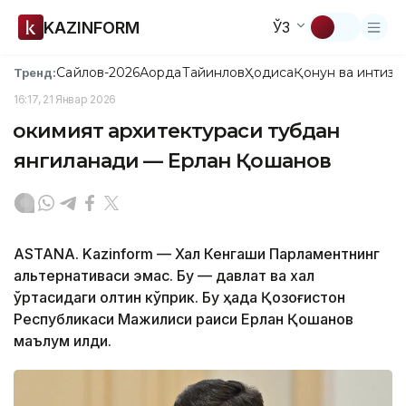
KAZINFORM
ЎЗ
Сайлов-2026
Ақорда
Тайинлов
Ҳодиса
Қонун ва интизо
Тренд:
16:17, 21 Январ 2026
Ҳокимият архитектураси тубдан
янгиланади — Ерлан Қошанов
АSTANА. Kazinform — Халқ Кенгаши Парламентнинг
альтернативаси эмас. Бу — давлат ва халқ
ўртасидаги олтин кўприк. Бу ҳақда Қозоғистон
Республикаси Мажилиси раиси Ерлан Қошанов
маълум қилди.