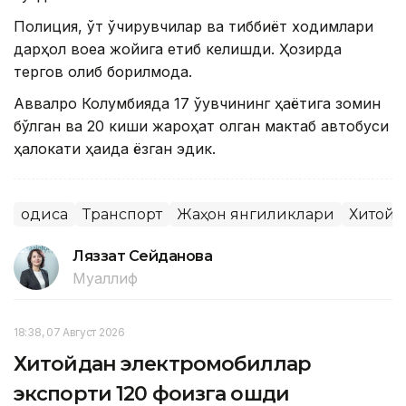
Полиция, ўт ўчирувчилар ва тиббиёт ходимлари
дарҳол воқеа жойига етиб келишди. Ҳозирда
тергов олиб борилмоқда.
Аввалроқ Колумбияда 17 ўқувчининг ҳаётига зомин
бўлган ва 20 киши жароҳат олган мактаб автобуси
ҳалокати ҳақида ёзган эдик.
Ҳодиса
Транспорт
Жаҳон янгиликлари
Хитой
Ляззат Сейданова
Муаллиф
18:38, 07 Август 2026
Хитойдан электромобиллар
экспорти 120 фоизга ошди