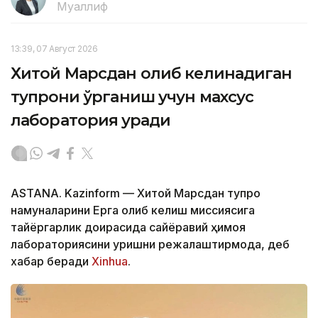
Муаллиф
13:39, 07 Август 2026
Хитой Марсдан олиб келинадиган
тупроқни ўрганиш учун махсус
лаборатория қуради
ASTANA. Kazinform — Хитой Марсдан тупроқ
намуналарини Ерга олиб келиш миссиясига
тайёргарлик доирасида сайёравий ҳимоя
лабораториясини қуришни режалаштирмоқда, деб
хабар беради
Xinhua
.