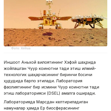
Фото: Xinhua
Иншоот Аньхой вилоятининг Хэфэй шаҳрида
жойлашган Чуқур коинотни тадқиқ этиш илмий-
технологик шаҳарчасининг биринчи босқичи
ҳудудида барпо этилади. Лаборатория
фаолиятининг бир қисмини Чуқур коинотни тадқиқ
этиш лабораторияси (DSEL) амалга оширади.
Лабораторияда Марсдан келтириладиган
намуналар ҳамда Ер биосферасининг