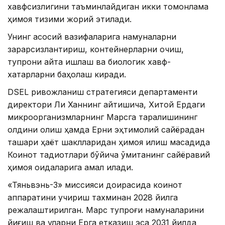
хавфсизлигини таъминлайдиган икки томонлама
ҳимоя тизими жорий этилади.
Унинг асосий вазифаларига намуналарни
зарарсизлантириш, контейнерларни очиш,
тупроқни қайта ишлаш ва биологик хавф-
хатарларни баҳолаш киради.
DSEL ривожланиш стратегияси департаменти
директори Ли Ханнинг айтишича, Хитой Ердаги
микроорганизмларнинг Марсга тарқалишининг
олдини олиш ҳамда Ерни эҳтимолий сайёрадан
ташқари ҳаёт шаклларидан ҳимоя қилиш мақсадида
Коинот тадқиқотлари бўйича қўмитанинг сайёравий
ҳимоя қоидаларига амал қилади.
«Тяньвэнь-3» миссияси доирасида коинот
аппаратини учириш тахминан 2028 йилга
режалаштирилган. Марс тупроғи намуналарини
йиғиш ва уларни Ерга етказиш эса 2031 йилда