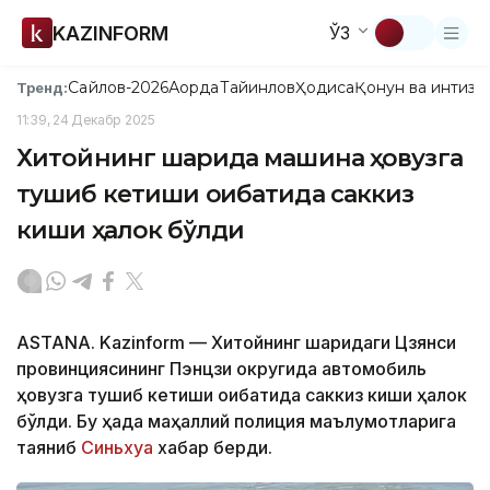
KAZINFORM
ЎЗ
Сайлов-2026
Ақорда
Тайинлов
Ҳодиса
Қонун ва интизо
Тренд:
11:39, 24 Декабр 2025
Хитойнинг шарқида машина ҳовузга
тушиб кетиши оқибатида саккиз
киши ҳалок бўлди
ASTANA. Kazinform — Хитойнинг шарқидаги Цзянси
провинциясининг Пэнцзи округида автомобиль
ҳовузга тушиб кетиши оқибатида саккиз киши ҳалок
бўлди. Бу ҳақда маҳаллий полиция маълумотларига
таяниб
Синьхуа
хабар берди.