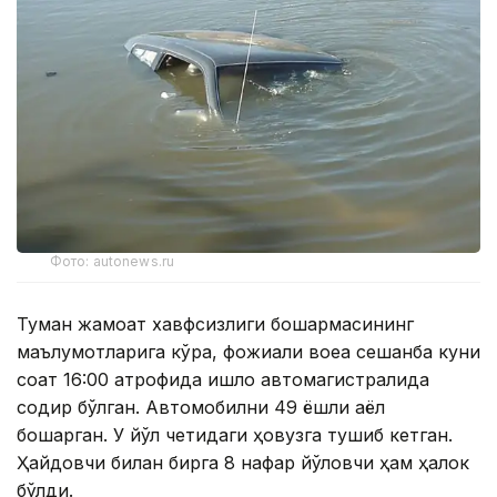
Фото: autonews.ru
Туман жамоат хавфсизлиги бошқармасининг
маълумотларига кўра, фожиали воқеа сешанба куни
соат 16:00 атрофида қишлоқ автомагистралида
содир бўлган. Автомобилни 49 ёшли аёл
бошқарган. У йўл четидаги ҳовузга тушиб кетган.
Ҳайдовчи билан бирга 8 нафар йўловчи ҳам ҳалок
бўлди.