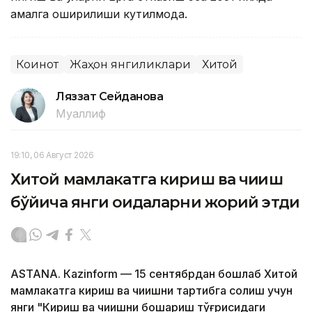
амалга оширилиши кутилмоқда.
Коинот
Жаҳон янгиликлари
Хитой
Ляззат Сейданова
Муаллиф
19:10, 06 Август 2026
Хитой мамлакатга кириш ва чиқиш
бўйича янги қоидаларни жорий этди
ASTANА. Кazinform — 15 сентябрдан бошлаб Хитой
мамлакатга кириш ва чиқишни тартибга солиш учун
янги "Кириш ва чиқишни бошқариш тўғрисидаги