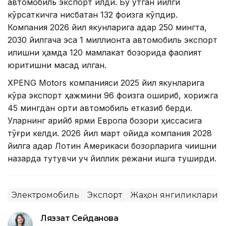
автомобиль экспорт қилди. Бу ўтган йилги
кўрсаткичга нисбатан 132 фоизга кўпдир.
Компания 2026 йил якунларига қадар 250 мингта,
2030 йилгача эса 1 миллионта автомобиль экспорт
қилишни ҳамда 120 мамлакат бозорида фаолият
юритишни мақсад қилган.
XPENG Motors компанияси 2025 йил якунларига
кўра экспорт ҳажмини 96 фоизга ошириб, хорижга
45 мингдан ортиқ автомобиль етказиб берди.
Уларнинг қарийб ярми Европа бозори ҳиссасига
тўғри келди. 2026 йил март ойида компания 2028
йилга қадар Лотин Америкаси бозорларига чиқишни
назарда тутувчи уч йиллик режани ишга туширди.
Электромобиль
Экспорт
Жаҳон янгиликлари
Ляззат Сейданова