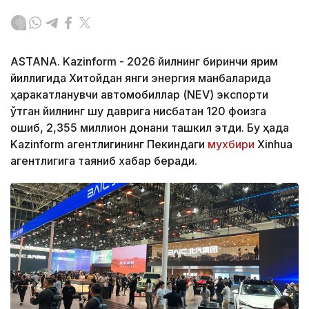
ASTANA. Kazinform - 2026 йилнинг биринчи ярим
йиллигида Хитойдан янги энергия манбаларида
ҳаракатланувчи автомобиллар (NEV) экспорти
ўтган йилнинг шу даврига нисбатан 120 фоизга
ошиб, 2,355 миллион донани ташкил этди. Бу ҳақда
Kazinform агентлигининг Пекиндаги
мухбири
Xinhua
агентлигига таяниб хабар беради.