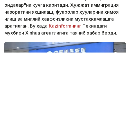
қоидалар"ни кучга киритади. Ҳужжат иммиграция
назоратини яхшилаш, фуқаролар ҳуқуқларини ҳимоя
қилиш ва миллий хавфсизликни мустаҳкамлашга
қаратилган. Бу ҳақда
Кazinformнинг
Пекиндаги
мухбири Xinhua агентлигига таяниб хабар берди.
Фото: Xinhua