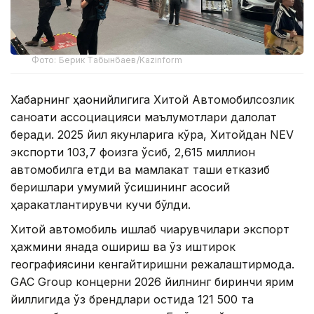
Фото: Берик Табынбаев/Kazinform
Хабарнинг ҳаққонийлигига Хитой Автомобилсозлик
саноати ассоциацияси маълумотлари далолат
беради. 2025 йил якунларига кўра, Хитойдан NEV
экспорти 103,7 фоизга ўсиб, 2,615 миллион
автомобилга етди ва мамлакат ташқи етказиб
беришлари умумий ўсишининг асосий
ҳаракатлантирувчи кучи бўлди.
Хитой автомобиль ишлаб чиқарувчилари экспорт
ҳажмини янада ошириш ва ўз иштирок
географиясини кенгайтиришни режалаштирмоқда.
GAC Group концерни 2026 йилнинг биринчи ярим
йиллигида ўз брендлари остида 121 500 та