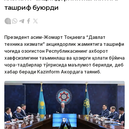
ташриф буюрди
Президент Қасим-Жомарт Тоқаевга “Давлат
техника хизмати” акциядорлик жамиятига ташрифи
чоғида Қозоғистон Республикасининг ахборот
хавфсизлигини таъминлаш ва ҳозирги ҳолати бўйича
чора-тадбирлар тўғрисида маълумот берилди, деб
хабар беради Каzinform Акордага таяниб.