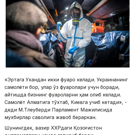
«Эртага Ухандан икки фуқаро келади. Украинанинг
самолёти бор, улар ўз фуқаролари учун боради,
қайтишда бизнинг фуқароларни ҳам олиб келади.
Самолёт Алматига тўхтаб, Киевга учиб кетади», -
деди М.Тлеуберди Парламент Мажилисида
мухбирлар саволига жавоб бераркан.
Шунингдек, вазир ХХРдаги Қозоғистон