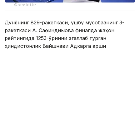
Фото: ktf.kz
Дунёнинг 829-ракеткаси, ушбу мусобақанинг 3-
ракеткаси А. Саөиндиыова финалда жаҳон
рейтингида 1253-ўринни эгаллаб турган
ҳиндистонлик Вайшнави Адкарга қарши
чемпионлик учун кураш олиб борди.
Биринчи партия кескин курашлар остида ўтди,
Аружан тай-брейкда муваффақиятли ўйнади - 7:6
(8:6).
Иккинчи сетда қозоғистонлик ёш теннисчи рақибига
ҳеч қандай имконият қолдирмади - 6:0.
Шу тариқа Аружан Сағиндиқова муҳим ғалабага
эришди.
Эслатиб ўтамиз, аввалроқ Аружан Сағиндиқова
Тунисдаги мусобақа финалига чиққани ҳақида
хабар