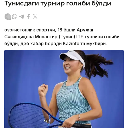
Тунисдаги турнир ғолиби бўлди
Қозоғистонлик спортчи, 18 ёшли Аружан
Сағиндиқова Монастир (Тунис) ITF турнири ғолиби
бўлди, деб хабар беради Каzinform мухбири.