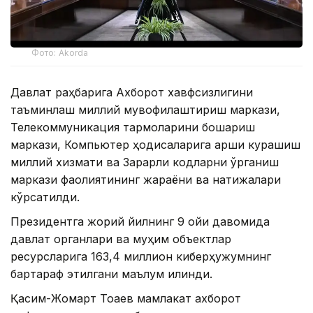
Фото: Akorda
Давлат раҳбарига Ахборот хавфсизлигини
таъминлаш миллий мувофиқлаштириш маркази,
Телекоммуникация тармоқларини бошқариш
маркази, Компьютер ҳодисаларига қарши курашиш
миллий хизмати ва Зарарли кодларни ўрганиш
маркази фаолиятининг жараёни ва натижалари
кўрсатилди.
Президентга жорий йилнинг 9 ойи давомида
давлат органлари ва муҳим объектлар
ресурсларига 163,4 миллион киберҳужумнинг
бартараф этилгани маълум қилинди.
Қасим-Жомарт Тоқаев мамлакат ахборот