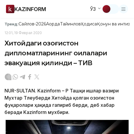
KAZINFORM
ЎЗ
Сайлов-2026
Ақорда
Тайинлов
Ҳодиса
Қонун ва интизо
Тренд:
12:01, 19 Феврал 2020
Хитойдаги Қозоғистон
дипломатларининг оилалари
эвакуация қилинди – ТИВ
NUR-SULTAN. Kazinform – ҚР Ташқи ишлар вазири
Мухтар Тлеуберди Хитойда қолган Қозоғистон
фуқаролари ҳақида гапириб берди, деб хабар
беради Kazinform мухбири.