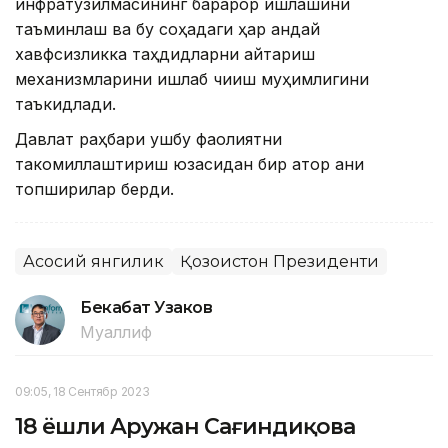
инфратузилмасининг барқарор ишлашини
таъминлаш ва бу соҳадаги ҳар қандай
хавфсизликка таҳдидларни қайтариш
механизмларини ишлаб чиқиш муҳимлигини
таъкидлади.
Давлат раҳбари ушбу фаолиятни
такомиллаштириш юзасидан бир қатор аниқ
топшириқлар берди.
Асосий янгилик
Қозоғистон Президенти
Бекабат Узаков
Муаллиф
09:05, 18 Сентябр 2023
18 ёшли Аружан Сағиндиқова