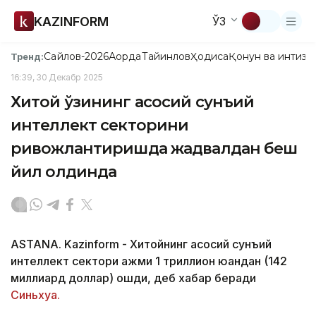
KAZINFORM
ЎЗ
Сайлов-2026
Ақорда
Тайинлов
Ҳодиса
Қонун ва интизо
Тренд:
16:39, 30 Декабр 2025
Хитой ўзининг асосий сунъий
интеллект секторини
ривожлантиришда жадвалдан беш
йил олдинда
ASTANA. Kazinform - Хитойнинг асосий сунъий
интеллект сектори ҳажми 1 триллион юандан (142
миллиард доллар) ошди, деб хабар беради
Синьхуа.