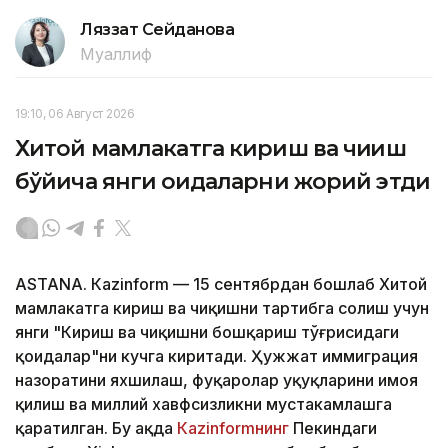
Ляззат Сейданова
Муаллиф
19:10, 06 Август 2026
Хитой мамлакатга кириш ва чиқиш
бўйича янги қоидаларни жорий этди
ASTANА. Кazinform — 15 сентябрдан бошлаб Хитой
мамлакатга кириш ва чиқишни тартибга солиш учун
янги "Кириш ва чиқишни бошқариш тўғрисидаги
қоидалар"ни кучга киритади. Ҳужжат иммиграция
назоратини яхшилаш, фуқаролар ҳуқуқларини ҳимоя
қилиш ва миллий хавфсизликни мустаҳкамлашга
қаратилган. Бу ҳақда
Кazinformнинг
Пекиндаги