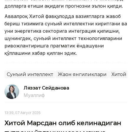
долларга етиши ҳақидаги прогнозни эълон қилди.
Аввалроқ Хитой фавқулодда вазиятларга жавоб
бериш тизимига сунъий интеллектни киритгани ва
уни энергетика секторига интеграция қилишни,
шунингдек, сунъий интеллект технологияларини
ривожлантиришга прагматик ёндашувни
қўллашини хабар қилган эдик.
Сунъий интеллект
Жаҳон янгиликлари
Хитой
Ляззат Сейданова
Муаллиф
13:39, 07 Август 2026
Хитой Марсдан олиб келинадиган