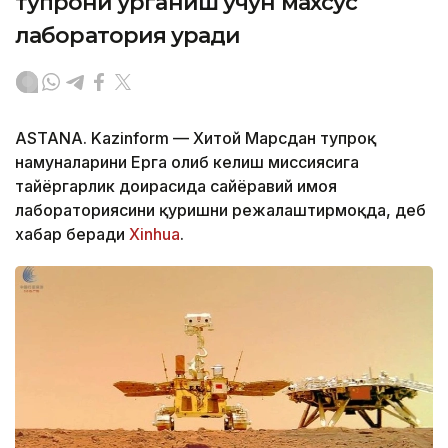
тупроқни ўрганиш учун махсус
лаборатория қуради
ASTANA. Kazinform — Хитой Марсдан тупроқ
намуналарини Ерга олиб келиш миссиясига
тайёргарлик доирасида сайёравий ҳимоя
лабораториясини қуришни режалаштирмоқда, деб
хабар беради
Xinhua
.