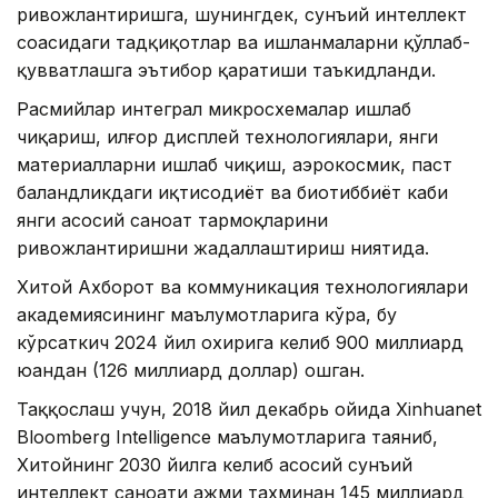
ривожлантиришга, шунингдек, сунъий интеллект
соҳасидаги тадқиқотлар ва ишланмаларни қўллаб-
қувватлашга эътибор қаратиши таъкидланди.
Расмийлар интеграл микросхемалар ишлаб
чиқариш, илғор дисплей технологиялари, янги
материалларни ишлаб чиқиш, аэрокосмик, паст
баландликдаги иқтисодиёт ва биотиббиёт каби
янги асосий саноат тармоқларини
ривожлантиришни жадаллаштириш ниятида.
Хитой Ахборот ва коммуникация технологиялари
академиясининг маълумотларига кўра, бу
кўрсаткич 2024 йил охирига келиб 900 миллиард
юандан (126 миллиард доллар) ошган.
Таққослаш учун, 2018 йил декабрь ойида Xinhuanet
Bloomberg Intelligence маълумотларига таяниб,
Хитойнинг 2030 йилга келиб асосий сунъий
интеллект саноати ҳажми тахминан 145 миллиард