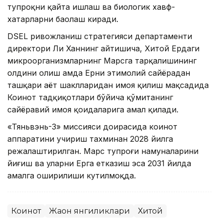
тупроқни қайта ишлаш ва биологик хавф-
хатарларни баҳолаш киради.
DSEL ривожланиш стратегияси департаменти
директори Ли Ханнинг айтишича, Хитой Ердаги
микроорганизмларнинг Марсга тарқалишининг
олдини олиш ҳамда Ерни эҳтимолий сайёрадан
ташқари ҳаёт шаклларидан ҳимоя қилиш мақсадида
Коинот тадқиқотлари бўйича қўмитанинг
сайёравий ҳимоя қоидаларига амал қилади.
«Тяньвэнь-3» миссияси доирасида коинот
аппаратини учириш тахминан 2028 йилга
режалаштирилган. Марс тупроғи намуналарини
йиғиш ва уларни Ерга етказиш эса 2031 йилда
амалга оширилиши кутилмоқда.
Коинот
Жаҳон янгиликлари
Хитой