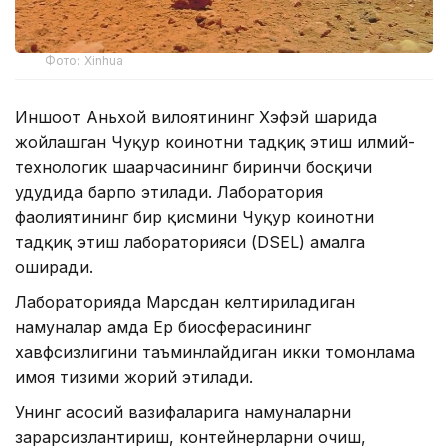
Фото: Xinhua
Иншоот Аньхой вилоятининг Хэфэй шаҳрида
жойлашган Чуқур коинотни тадқиқ этиш илмий-
технологик шаҳарчасининг биринчи босқичи
ҳудудида барпо этилади. Лаборатория
фаолиятининг бир қисмини Чуқур коинотни
тадқиқ этиш лабораторияси (DSEL) амалга
оширади.
Лабораторияда Марсдан келтириладиган
намуналар ҳамда Ер биосферасининг
хавфсизлигини таъминлайдиган икки томонлама
ҳимоя тизими жорий этилади.
Унинг асосий вазифаларига намуналарни
зарарсизлантириш, контейнерларни очиш,