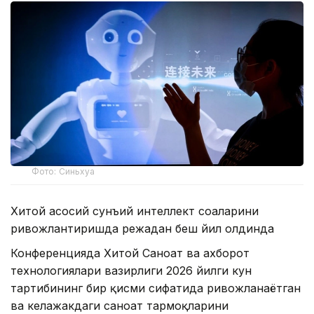
Фото: Синьхуа
Хитой асосий сунъий интеллект соҳаларини
ривожлантиришда режадан беш йил олдинда
Конференцияда Хитой Саноат ва ахборот
технологиялари вазирлиги 2026 йилги кун
тартибининг бир қисми сифатида ривожланаётган
ва келажакдаги саноат тармоқларини