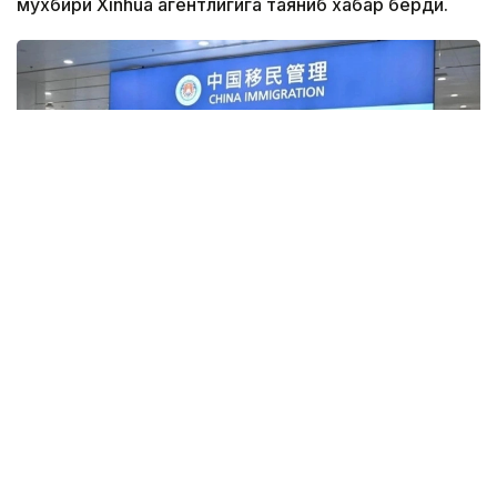
мухбири Xinhua агентлигига таяниб хабар берди.
Фото: Xinhua
Ҳужжатга кўра, виза олиш ёки чегара назоратидан
ўтиш пайтида ёлғон ёки ҳақиқатга тўғри
келмайдиган маълумотлар тақдим этган хорижий
фуқароларга Хитойга кириш бир йилдан беш