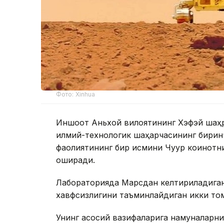
Фото: Xinhua
Иншоот Аньхой вилоятининг Хэфэй шаҳри
илмий-технологик шаҳарчасининг биринч
фаолиятининг бир қисмини Чуқур коинотни
оширади.
Лабораторияда Марсдан келтириладиган
хавфсизлигини таъминлайдиган икки то
Унинг асосий вазифаларига намуналарн