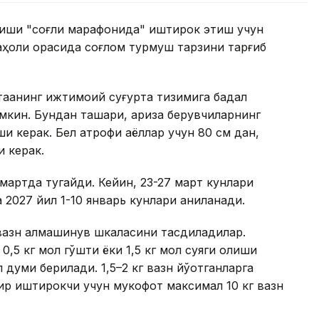
киши "соғлиқ марафонида" иштирок этиш учун
аҳоли орасида соғлом турмуш тарзини тарғиб
тақанинг ижтимоий суғурта тизимига бадал
мкин. Бундан ташқари, ариза берувчиларнинг
ши керак. Бел атрофи аёллар учун 80 см дан,
и керак.
артда тугайди. Кейин, 23-27 март кунлари
2027 йил 1-10 январь кунлари аниқланади.
азн алмашинув шкаласини тасдиқладилар.
 0,5 кг мол гўшти ёки 1,5 кг мол суяги олиши
л думи берилади. 1,5–2 кг вазн йўқотганларга
Бир иштирокчи учун мукофот максимал 10 кг вазн