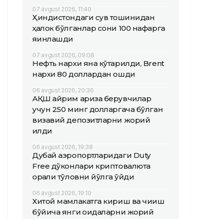
07 avgust 2026, 11:40
Ҳиндистондаги сув тошқинидан
ҳалок бўлганлар сони 100 нафарга
яқинлашди
07 avgust 2026, 09:08
Нефть нархи яна кўтарилди, Brent
нархи 80 доллардан ошди
06 avgust 2026, 20:36
АҚШ айрим ариза берувчилар
учун 250 минг долларгача бўлган
визавий депозитларни жорий
қилди
06 avgust 2026, 19:38
Дубай аэропортларидаги Duty
Free дўконлари криптовалюта
орқали тўловни йўлга қўйди
06 avgust 2026, 19:10
Хитой мамлакатга кириш ва чиқиш
бўйича янги қоидаларни жорий