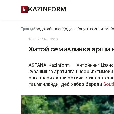
KAZINFORM
Ақорда
Тайинлов
Ҳодиса
Қонун ва интизом
Ко
Тренд:
14:38, 20 Март 2026
Хитой семизликка қарши 
ASTANA. Kazinform — Хитойнинг Цзянс
курашишга қаратилган ноёб ижтимоий
органлари аҳоли ортиқча вазндан хал
таъминлайди, деб хабар беради
Sout