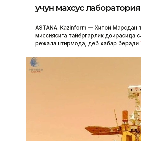
учун махсус лаборатория 
ASTANA. Kazinform — Хитой Марсдан 
миссиясига тайёргарлик доирасида с
режалаштирмоқда, деб хабар беради