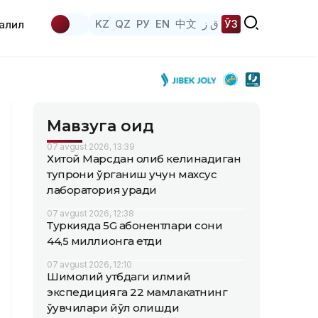
KZ
QZ
РУ
EN
中文
ق ز
ЎЗ
аҳлил
Мавзуга оид
07 avgust 2026, 13:39
Хитой Марсдан олиб келинадиган
тупроқни ўрганиш учун махсус
лаборатория қуради
07 avgust 2026, 12:38
Туркияда 5G абонентлари сони
44,5 миллионга етди
07 avgust 2026, 12:10
Шимолий қутбдаги илмий
экспедицияга 22 мамлакатнинг
ўқувчилари йўл олишди