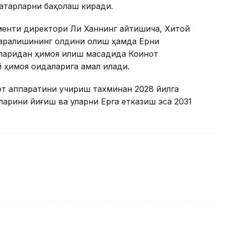
хатарларни баҳолаш киради.
енти директори Ли Ханнинг айтишича, Хитой
арқалишининг олдини олиш ҳамда Ерни
ларидан ҳимоя қилиш мақсадида Коинот
 ҳимоя қоидаларига амал қилади.
от аппаратини учириш тахминан 2028 йилга
арини йиғиш ва уларни Ерга етказиш эса 2031