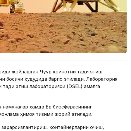
да жойлашган Чуқур коинотни тадқиқ этиш
и босқичи ҳудудида барпо этилади. Лаборатория
 тадқиқ этиш лабораторияси (DSEL) амалга
 намуналар ҳамда Ер биосферасининг
монлама ҳимоя тизими жорий этилади.
и зарарсизлантириш, контейнерларни очиш,