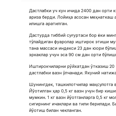
Дастлабки уч кун ичида 2400 дан ортиқ 
ариза берди. Лойиҳа асосан меҳнаткаш 
қилишга қаратилган.
Дастурда тиббий суғуртаси бор ёки мин
тўлайдиган фуқаролар иштирок этиши му
тана массаси индекси 23 дан юқори бўли
эркаклар учун эса 90 см дан ортиқ бўлиш
Иштирокчиларни рўйхатдан ўтказиш 20 м
дастлабки вазн ўлчанади. Якуний натижа 
Шунингдек, ташкилотчилар маҳсулотга в
Йўқотилган ҳар 0,5 кг вазн учун бир киши
мумкин. 1 кг вазн йўқотганларга 0,5 кг мо
сигирнинг ичаклари ва тили берилади. 
йўқотиш билан чекланган.