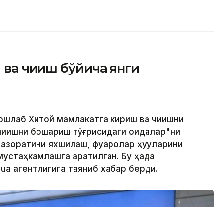
ва чиқиш бўйича янги
ошлаб Хитой мамлакатга кириш ва чиқишни
чиқишни бошқариш тўғрисидаги қоидалар"ни
азоратини яхшилаш, фуқаролар ҳуқуқларини
устаҳкамлашга қаратилган. Бу ҳақда
ua агентлигига таяниб хабар берди.