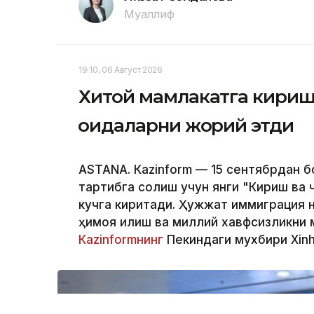
Муаллиф
19:10, 06 Август 2026
Хитой мамлакатга кириш 
қоидаларни жорий этди
ASTANА. Кazinform — 15 сентябрдан б
тартибга солиш учун янги "Кириш ва 
кучга киритади. Ҳужжат иммиграция н
ҳимоя қилиш ва миллий хавфсизликни м
Кazinformнинг
Пекиндаги мухбири Xinh