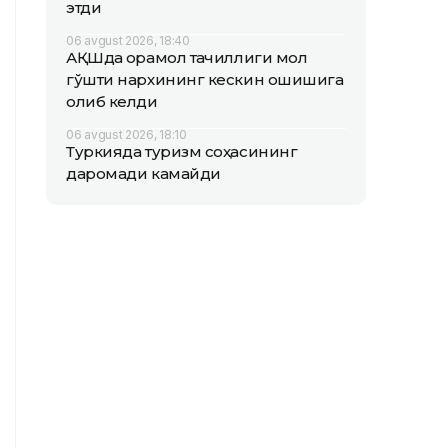
этди
06 avgust 2026, 18:40
АҚШда қорамол тақчиллиги мол
гўшти нархининг кескин ошишига
олиб келди
06 avgust 2026, 18:10
Туркияда туризм соҳасининг
даромади камайди