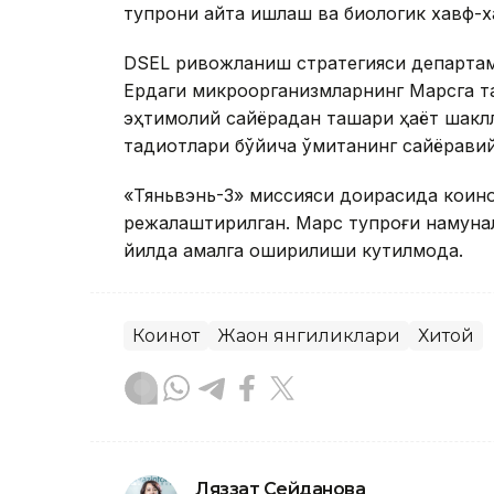
тупроқни қайта ишлаш ва биологик хавф-
DSEL ривожланиш стратегияси департам
Ердаги микроорганизмларнинг Марсга т
эҳтимолий сайёрадан ташқари ҳаёт шакл
тадқиқотлари бўйича қўмитанинг сайёравий
«Тяньвэнь-3» миссияси доирасида коин
режалаштирилган. Марс тупроғи намунал
йилда амалга оширилиши кутилмоқда.
Коинот
Жаҳон янгиликлари
Хитой
Ляззат Сейданова