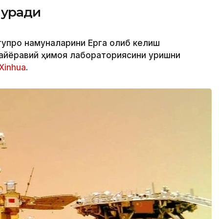
қуради
тупроқ намуналарини Ерга олиб келиш
айёравий ҳимоя лабораториясини қуришни
Xinhua
.