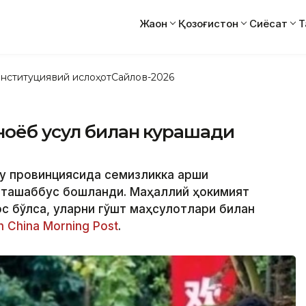
Жаҳон
Қозоғистон
Сиёсат
Т
нституциявий ислоҳот
Сайлов-2026
ноёб усул билан курашади
у провинциясида семизликка қарши
 ташаббус бошланди. Маҳаллий ҳокимият
ос бўлса, уларни гўшт маҳсулотлари билан
h China Morning Post
.