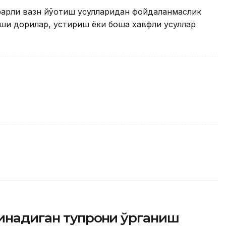
арли вазн йўқотиш усулларидан фойдаланмаслик
рши дорилар, қустириш ёки бошқа хавфли усуллар
инадиган тупроқни ўрганиш