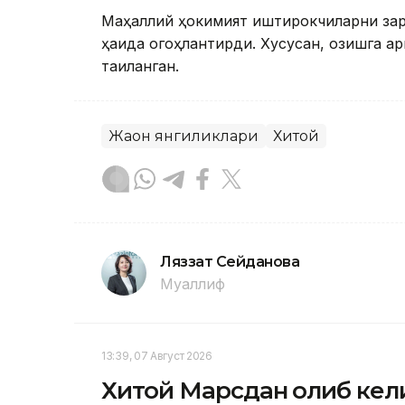
Маҳаллий ҳокимият иштирокчиларни зар
ҳақида огоҳлантирди. Хусусан, озишга қа
тақиқланган.
Жаҳон янгиликлари
Хитой
Ляззат Сейданова
Муаллиф
13:39, 07 Август 2026
Хитой Марсдан олиб кел