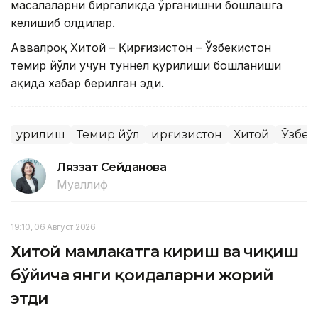
масалаларни биргаликда ўрганишни бошлашга
келишиб олдилар.
Аввалроқ Хитой – Қирғизистон – Ўзбекистон
темир йўли учун туннел қурилиши бошланиши
ҳақида хабар берилган эди.
Қурилиш
Темир йўл
Қирғизистон
Хитой
Ўзбек
Ляззат Сейданова
Муаллиф
19:10, 06 Август 2026
Хитой мамлакатга кириш ва чиқиш
бўйича янги қоидаларни жорий
этди