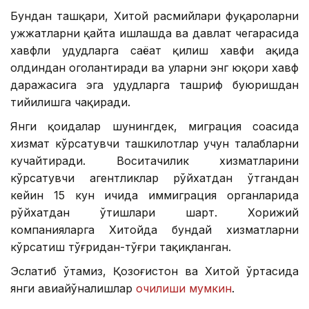
Бундан ташқари, Хитой расмийлари фуқароларни
ҳужжатларни қайта ишлашда ва давлат чегарасида
хавфли ҳудудларга саёҳат қилиш хавфи ҳақида
олдиндан огоҳлантиради ва уларни энг юқори хавф
даражасига эга ҳудудларга ташриф буюришдан
тийилишга чақиради.
Янги қоидалар шунингдек, миграция соҳасида
хизмат кўрсатувчи ташкилотлар учун талабларни
кучайтиради. Воситачилик хизматларини
кўрсатувчи агентликлар рўйхатдан ўтгандан
кейин 15 кун ичида иммиграция органларида
рўйхатдан ўтишлари шарт. Хорижий
компанияларга Хитойда бундай хизматларни
кўрсатиш тўғридан-тўғри тақиқланган.
Эслатиб ўтамиз, Қозоғистон ва Хитой ўртасида
янги авиайўналишлар
очилиши мумкин
.