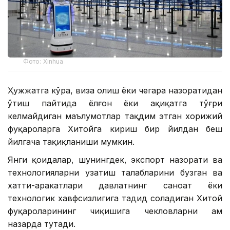
Фото: Xinhua
Ҳужжатга кўра, виза олиш ёки чегара назоратидан
ўтиш пайтида ёлғон ёки ҳақиқатга тўғри
келмайдиган маълумотлар тақдим этган хорижий
фуқароларга Хитойга кириш бир йилдан беш
йилгача тақиқланиши мумкин.
Янги қоидалар, шунингдек, экспорт назорати ва
технологияларни узатиш талабларини бузган ва
хатти-ҳаракатлари давлатнинг саноат ёки
технологик хавфсизлигига таҳдид соладиган Хитой
фуқароларининг чиқишига чекловларни ҳам
назарда тутади.