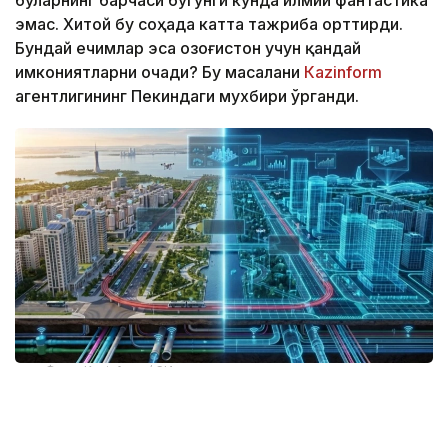
буларнинг барчаси бугунги кунда илмий фантастика
эмас. Хитой бу соҳада катта тажриба орттирди.
Бундай ечимлар эса Қозоғистон учун қандай
имкониятларни очади? Бу масалани
Кazinform
агентлигининг Пекиндаги мухбири ўрганди.
Фото: Kazinform / СИ
Шаҳар бошқарувининг янги модели