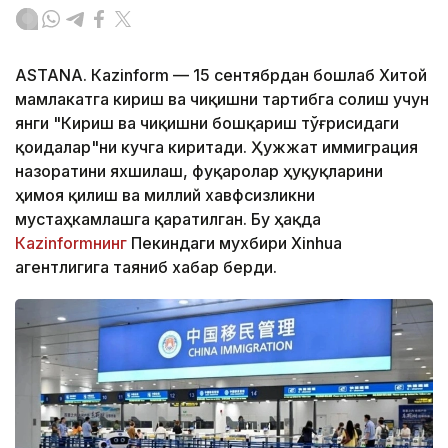
ASTANА. Кazinform — 15 сентябрдан бошлаб Хитой
мамлакатга кириш ва чиқишни тартибга солиш учун
янги "Кириш ва чиқишни бошқариш тўғрисидаги
қоидалар"ни кучга киритади. Ҳужжат иммиграция
назоратини яхшилаш, фуқаролар ҳуқуқларини
ҳимоя қилиш ва миллий хавфсизликни
мустаҳкамлашга қаратилган. Бу ҳақда
Кazinformнинг
Пекиндаги мухбири Xinhua
агентлигига таяниб хабар берди.