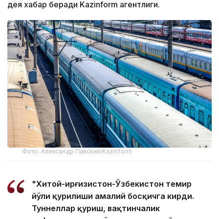
дея хабар беради Kazinform агентлиги.
Фото: Александр Павский/Kazinform
"Хитой-Қирғизистон-Ўзбекистон темир
йўли қурилиши амалий босқичга кирди.
Туннеллар қуриш, вақтинчалик