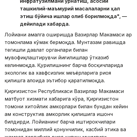
инфратузилмани ўрнатиш, асосий
ташкилий-маъмурий масалаларни ҳал
этиш бўйича ишлар олиб борилмоқда", —
дейилади хабарда.
Лойиҳани амалга оширишда Вазирлар Маҳкамаси ҳар
томонлама кўмак бермоқда. Мунтазам равишда
тегишли давлат органлари билан
мувофиқлаштирувчи йиғилишлар ўтказиб
келинмоқда. Қурилишнинг барча босқичларида
экологик ва хавфсизлик меъёрларига риоя
қилишга алоҳида эътибор қаратилмоқда.
Қирғизистон Республикаси Вазирлар Маҳкамаси
матбуот хизмати хабарига кўра, Қирғизистон
томони хитойлик ҳамкорлари билан бундан кейин
ҳам конструктив ҳамкорлик қилишига ишонч
билдирди. Лойиҳанинг барча иштирокчилари
томонидан миллий қонунчилик, касбий этика ва