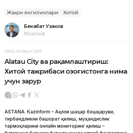
Жаҳон янгиликлари
Хитой
Бекабат Узаков
Муаллиф
08:00, 05 Август 2026
Alatau City ва рақамлаштириш:
Хитой тажрибаси Қозоғистонга нима
учун зарур
ASTANА. Кazinform – Ақлли шаҳар бошқаруви,
тирбандликни башорат қилиш, муҳандислик
тармоқларини онлайн мониторинг қилиш –