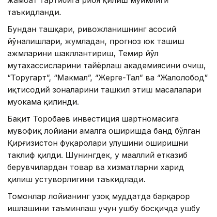
жамоат тартибига риоя қилиш муҳимлиги
таъкидланди.
Бундан ташқари, ривожланишнинг асосий
йўналишлари, жумладан, прогноз юк ташиш
ҳажмларини шакллантириш, Темир йўл
мутахассисларини тайёрлаш академиясини очиш,
“Торугарт”, “Макмал”, “Жерге-Тал” ва “Жалолобод”
иқтисодий зоналарини ташкил этиш масалалари
муҳокама қилинди.
Бақит Торобаев инвестиция шартномасига
мувофиқ лойиҳани амалга оширишда банд бўлган
Қирғизистон фуқаролари улушини оширишни
таклиф қилди. Шунингдек, у маҳаллий етказиб
берувчилардан товар ва хизматларни харид
қилиш устуворлигини таъкидлади.
Томонлар лойиҳанинг узоқ муддатда барқарор
ишлашини таъминлаш учун ушбу босқичда ушбу