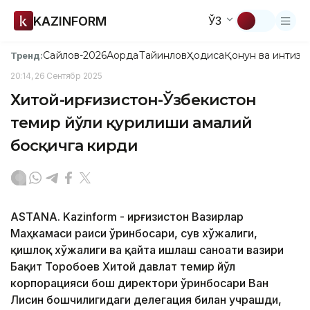
KAZINFORM
ЎЗ
Сайлов-2026
Ақорда
Тайинлов
Ҳодиса
Қонун ва интизо
Тренд:
20:14, 26 Сентябр 2025
Хитой-Қирғизистон-Ўзбекистон
темир йўли қурилиши амалий
босқичга кирди
ASTANA. Kazinform - Қирғизистон Вазирлар
Маҳкамаси раиси ўринбосари, сув хўжалиги,
қишлоқ хўжалиги ва қайта ишлаш саноати вазири
Бақит Торобоев Хитой давлат темир йўл
корпорацияси бош директори ўринбосари Ван
Лисин бошчилигидаги делегация билан учрашди,