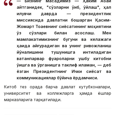
— Бизнинг мақсадимиз — Ҳаким Абай
айтганидек, "сўзларни ўқиб, ўйлаш", ҳал
қилувчи даврда — президентлик
миссиясида давлатни бошқарган Қасим-
Жомарт Тоқаевнинг сиёсатининг моҳиятини
ўз сўзлари билан асослаш. Мен
мамлакатимизнинг бугуни ва келажаги
ҳақида қайғурадиган ва унинг ривожланиш
йўналишини тушунишга интиладиган
ватанпарвар фуқароларни ушбу китобни
ўқишга ва ўрганишга таклиф қиламан, — деб
ёзган Президентнинг Ички сиёсат ва
коммуникациялар бўйича ёрдамчиси.
Китоб тез орада барча давлат кутубхоналари,
университет ва коллежларга ҳамда ёшлар
марказларига тарқатилади.