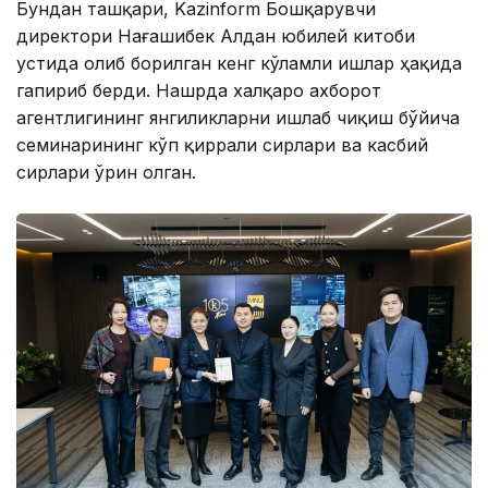
Бундан ташқари, Kazinform Бошқарувчи
директори Нағашибек Алдан юбилей китоби
устида олиб борилган кенг кўламли ишлар ҳақида
гапириб берди. Нашрда халқаро ахборот
агентлигининг янгиликларни ишлаб чиқиш бўйича
семинарининг кўп қиррали сирлари ва касбий
сирлари ўрин олган.