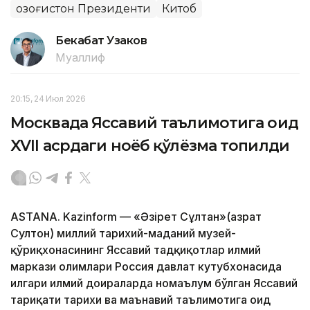
Қозоғистон Президенти
Китоб
Бекабат Узаков
Муаллиф
20:15, 24 Июл 2026
Москвада Яссавий таълимотига оид
XVII асрдаги ноёб қўлёзма топилди
ASTANА. Kazinform — «Әзірет Сұлтан»(Ҳазрат
Султон) миллий тарихий-маданий музей-
қўриқхонасининг Яссавий тадқиқотлар илмий
маркази олимлари Россия давлат кутубхонасида
илгари илмий доираларда номаълум бўлган Яссавий
тариқати тарихи ва маънавий таълимотига оид