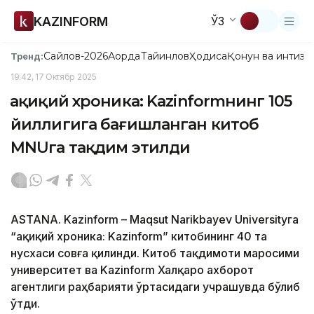
KAZINFORM
ЎЗ
Сайлов-2026
Ақорда
Тайинлов
Ҳодиса
Қонун ва интизо
Тренд:
19:42, 17 Октябр 2025
Ҳақиқий хроника: Kazinformнинг 105
йиллигига бағишланган китоб
MNUга тақдим этилди
ASTANA. Kazinform – Maqsut Narikbayev Universityга
“Ҳақиқий хроника: Kazinform” китобининг 40 та
нусхаси совға қилинди. Китоб тақдимоти маросими
университет ва Kazinform Халқаро ахборот
агентлиги раҳбарияти ўртасидаги учрашувда бўлиб
ўтди.