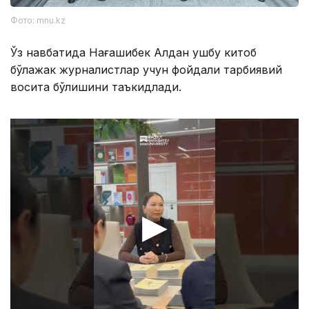
Фото: mnu.kz
Ўз навбатида Нағашибек Алдан ушбу китоб
бўлажак журналистлар учун фойдали тарбиявий
восита бўлишини таъкидлади.