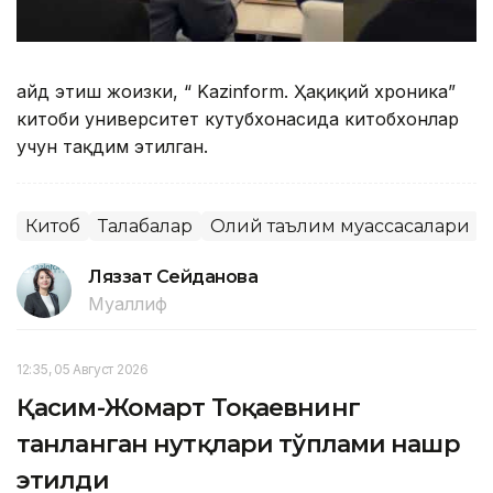
Қайд этиш жоизки, “ Kazinform. Ҳақиқий хроника”
китоби университет кутубхонасида китобхонлар
учун тақдим этилган.
Китоб
Талабалар
Олий таълим муассасалари
Ляззат Сейданова
Муаллиф
12:35, 05 Август 2026
Қасим-Жомарт Тоқаевнинг
танланган нутқлари тўплами нашр
этилди