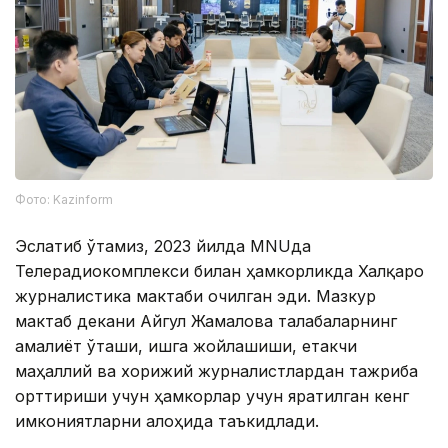
Фото: Kazinform
Эслатиб ўтамиз, 2023 йилда MNUда
Телерадиокомплекси билан ҳамкорликда Халқаро
журналистика мактаби очилган эди. Мазкур
мактаб декани Айгул Жамалова талабаларнинг
амалиёт ўташи, ишга жойлашиши, етакчи
маҳаллий ва хорижий журналистлардан тажриба
орттириши учун ҳамкорлар учун яратилган кенг
имкониятларни алоҳида таъкидлади.