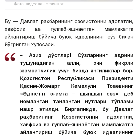
Фото: видеодан скриншот
Бу — Давлат раҳбарининг Қозоғистонни адолатли,
хавфсиз ва гуллаб-яшнаётган мамлакатга
айлантириш бўйича буюк идеалининг сўз билан
йўғрилган хулосаси.
– Азиз дўстлар! Сўзларнинг қадрини
тушунадиган ақлли, очиқ фикрли
жамоатчилик учун бизда янгиликлар бор.
Қозоғистон Республикаси Президенти
Қасим-Жомарт Кемелули Тоқаевнинг
«Әділетті қоғамға – шыншыл сөз» деб
номланган танланган нутқлари тўплами
нашр этилди. Биргаликда, бу Давлат
раҳбарининг Қозоғистонни адолатли,
хавфсиз ва гуллаб-яшнаётган мамлакатга
айлантириш бўйича буюк идеалининг