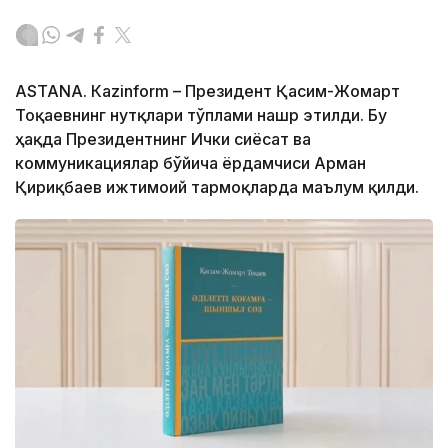
ASTANА. Кazinform – Президент Қасим-Жомарт
Тоқаевнинг нутқлари тўплами нашр этилди. Бу
ҳақда Президентнинг Ички сиёсат ва
коммуникациялар бўйича ёрдамчиси Арман
Қириқбаев ижтимоий тармоқларда маълум қилди.