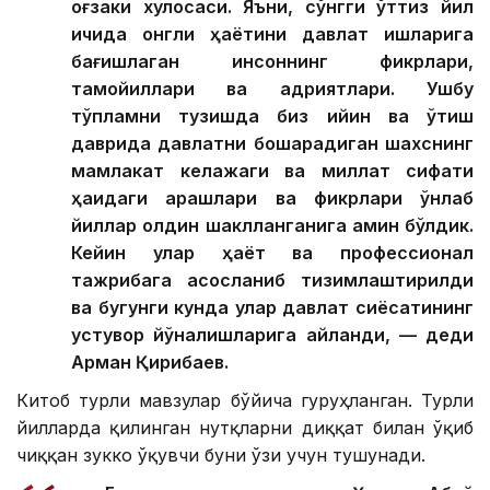
оғзаки хулосаси. Яъни, сўнгги ўттиз йил
ичида онгли ҳаётини давлат ишларига
бағишлаган инсоннинг фикрлари,
тамойиллари ва қадриятлари. Ушбу
тўпламни тузишда биз қийин ва ўтиш
даврида давлатни бошқарадиган шахснинг
мамлакат келажаги ва миллат сифати
ҳақидаги қарашлари ва фикрлари ўнлаб
йиллар олдин шаклланганига амин бўлдик.
Кейин улар ҳаёт ва профессионал
тажрибага асосланиб тизимлаштирилди
ва бугунги кунда улар давлат сиёсатининг
устувор йўналишларига айланди, — деди
Арман Қириқбаев.
Китоб турли мавзулар бўйича гуруҳланган. Турли
йилларда қилинган нутқларни диққат билан ўқиб
чиққан зукко ўқувчи буни ўзи учун тушунади.