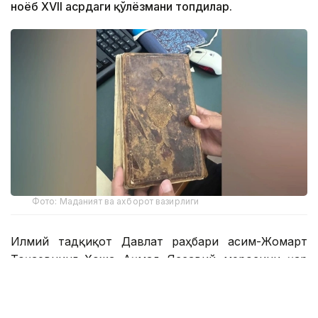
ноёб XVII асрдаги қўлёзмани топдилар.
Фото: Маданият ва ахборот вазирлиги
Илмий тадқиқот Давлат раҳбари Қасим-Жомарт
Тоқаевнинг Хожа Аҳмад Яссавий меросини ҳар
томонлама ўрганиш ва кенг тарғиб қилиш бўйича
топшириқларига ва Ҳукумат томонидан
тасдиқланган Яссавийшуносликни