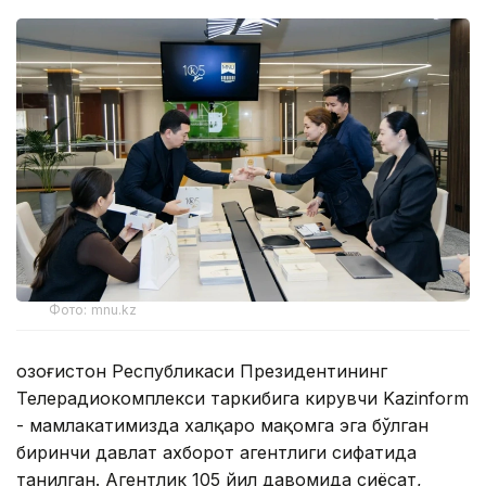
Фото: mnu.kz
Қозоғистон Республикаси Президентининг
Телерадиокомплекси таркибига кирувчи Kazinform
- мамлакатимизда халқаро мақомга эга бўлган
биринчи давлат ахборот агентлиги сифатида
танилган. Агентлик 105 йил давомида сиёсат,