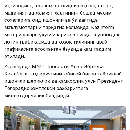
иқтисодиёт, таълим, соғлиқни сақлаш, спорт,
маданият ва жамият ҳаётининг бошқа муҳим
соҳаларига оид ишончли ва ўз вақтида
маълумотларни тарқатиб келмоқда. Kazinform
материаллари ўқувчиларига 5 тилда, шунингдек,
лотин графикасида ва қозоқ тилининг араб
графикасига асосланган ёзувида ҳам тақдим
этилади.
Учрашувда MNU Провости Анар Ибраева
Kazinform таҳририятини юбилей билан табриклаб,
ишончли шериклик ва ҳамкорлик учун Президент
Телерадиокомплекси раҳбариятига
миннатдорчилик билдирди.