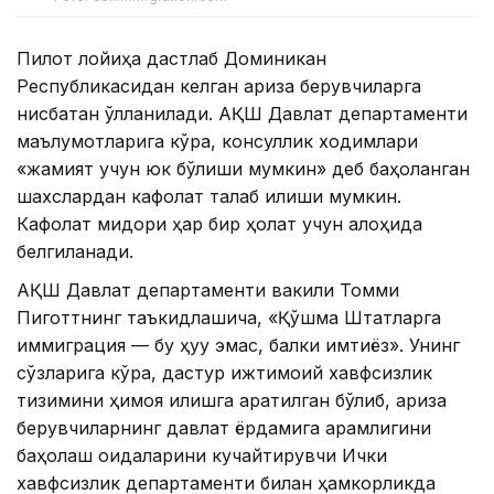
Пилот лойиҳа дастлаб Доминикан
Республикасидан келган ариза берувчиларга
нисбатан қўлланилади. АҚШ Давлат департаменти
маълумотларига кўра, консуллик ходимлари
«жамият учун юк бўлиши мумкин» деб баҳоланган
шахслардан кафолат талаб қилиши мумкин.
Кафолат миқдори ҳар бир ҳолат учун алоҳида
белгиланади.
АҚШ Давлат департаменти вакили Томми
Пиготтнинг таъкидлашича, «Қўшма Штатларга
иммиграция — бу ҳуқуқ эмас, балки имтиёз». Унинг
сўзларига кўра, дастур ижтимоий хавфсизлик
тизимини ҳимоя қилишга қаратилган бўлиб, ариза
берувчиларнинг давлат ёрдамига қарамлигини
баҳолаш қоидаларини кучайтирувчи Ички
хавфсизлик департаменти билан ҳамкорликда