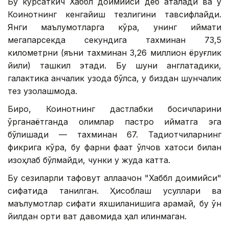
Бу кўрсаткич Хаббл доимийси деб аталади ва у
Коинотнинг кенгайиш тезлигини тавсифлайди.
Янги маълумотларга кўра, унинг қиймати
мегапарсекда секундига тахминан 73,5
километрни (яъни тахминан 3,26 миллион ёруғлик
йили) ташкил этади. Бу шуни англатадики,
галактика қанчалик узоқда бўлса, у биздан шунчалик
тез узоқлашмоқда.
Бироқ, Коинотнинг дастлабки босқичларини
ўрганаётганда олимлар пастроқ қийматга эга
бўлишади — тахминан 67. Тадқиқотчиларнинг
фикрига кўра, бу фарқни фақат ўлчов хатоси билан
изоҳлаб бўлмайди, чунки у жуда катта.
Бу сезиларли тафовут аллақачон "Хаббл доимийси"
сифатида танилган. Ҳисоблаш усуллари ва
маълумотлар сифати яхшиланишига қарамай, бу ўн
йилдан ортиқ вақт давомида ҳал қилинмаган.