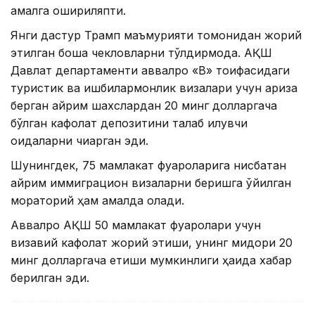
амалга ошириляпти.
Янги дастур Трамп маъмурияти томонидан жорий
этилган бошқа чекловларни тўлдирмоқда. АҚШ
Давлат департаменти аввалроқ «B» тоифасидаги
туристик ва ишбилармонлик визалари учун ариза
берган айрим шахслардан 20 минг долларгача
бўлган кафолат депозитини талаб қилувчи
қоидаларни чиқарган эди.
Шунингдек, 75 мамлакат фуқароларига нисбатан
айрим иммиграцион визаларни беришга қўйилган
мораторий ҳам амалда қолади.
Аввалроқ АҚШ 50 мамлакат фуқаролари учун
визавий кафолат жорий этиши, унинг миқдори 20
минг долларгача етиши мумкинлиги ҳақида хабар
берилган эди.