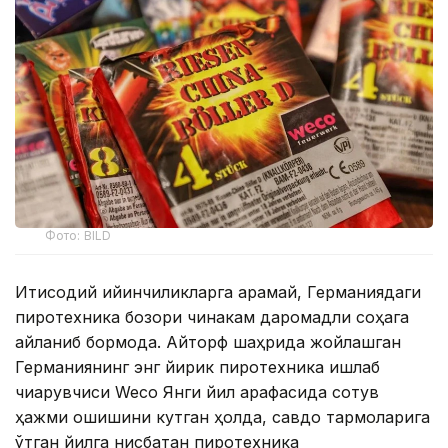
Фото: BILD
Иқтисодий қийинчиликларга қарамай, Германиядаги
пиротехника бозори чинакам даромадли соҳага
айланиб бормоқда. Айторф шаҳрида жойлашган
Германиянинг энг йирик пиротехника ишлаб
чиқарувчиси Weco Янги йил арафасида сотув
ҳажми ошишини кутган ҳолда, савдо тармоқларига
ўтган йилга нисбатан пиротехника