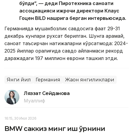
бўлди”, — деди Пиротехника саноати
ассоциацияси ижрочи директори Клаус
Гоцен BILD нашрига берган интервьюсида.
Германияда мушакбозлик савдосига фақат 29-31
декабрь кунлари рухсат берилган. Шунга қарамай,
саноат таъсирчан натижаларни кўрсатмоқда: 2024-
2025 йиллар оралиғида савдо айланмаси рекорд
даражадаги 197 миллион еврони ташкил этди.
Янги йил
Германия
Жаҳон янгиликлари
Ляззат Сейданова
Муаллиф
16:15, 30 Июл 2026
BМW саккиз минг иш ўрнини