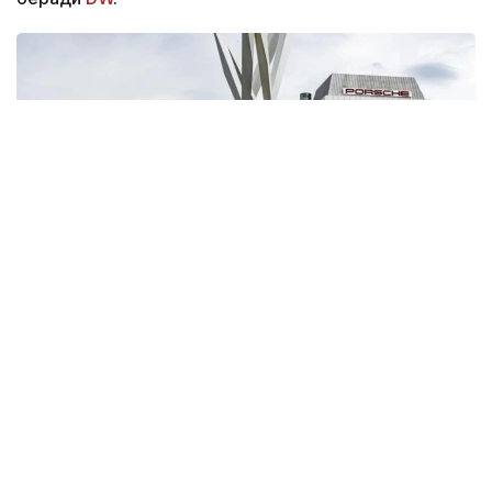
Фото: Arnulf Hettrich/imageBROKER/picture alliance
Компаниянинг ишчи кенгаши янги чораларни
душанба, 27 июль куни Штутгартда бўлиб ўтган
ходимлар йиғилишидан сўнг эълон қилди.
Қисқартиришлар Porscheнинг Штутгарт-
Цуффенхаузендаги асосий заводига ва қўшни