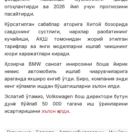
огоҳлантирди ва 2026 йил учун прогнозини
пасайтирди.
Кўрсатилган сабаблар қаторига Хитой бозорида
савдонинг сустлиги, нархлар рақобатининг
кучайиши, АҚШ томонидан жорий этилган
тарифлар ва янги моделларни ишлаб чиқишнинг
юқори харажатлари киради.
Ҳозирча BМW саноат инқирозини бошқа йирик
немис автомобиль ишлаб чиқарувчиларига
қараганда яхшироқ енгиб ўтди. Бироқ, компания энди
кенг кўламли ишдан бўшатишларни эълон қилди.
Эслатиб ўтамиз, Volkswagen бош директори бутун
дунё бўйлаб 50 000 тагача иш ўринларини
қисқартиришини
эълон қилди
.