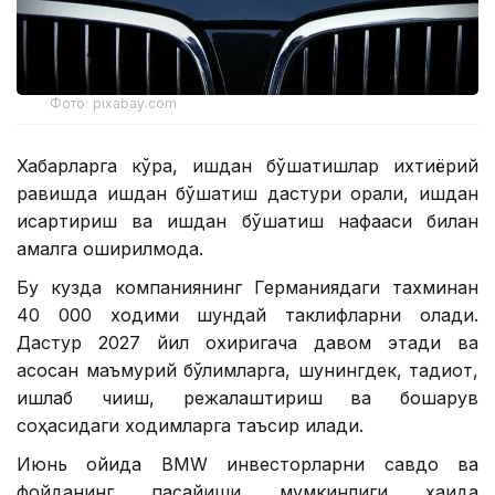
Фото: pixabay.com
Хабарларга кўра, ишдан бўшатишлар ихтиёрий
равишда ишдан бўшатиш дастури орқали, ишдан
қисқартириш ва ишдан бўшатиш нафақаси билан
амалга оширилмоқда.
Бу кузда компаниянинг Германиядаги тахминан
40 000 ходими шундай таклифларни олади.
Дастур 2027 йил охиригача давом этади ва
асосан маъмурий бўлимларга, шунингдек, тадқиқот,
ишлаб чиқиш, режалаштириш ва бошқарув
соҳасидаги ходимларга таъсир қилади.
Июнь ойида BМW инвесторларни савдо ва
фойданинг пасайиши мумкинлиги ҳақида