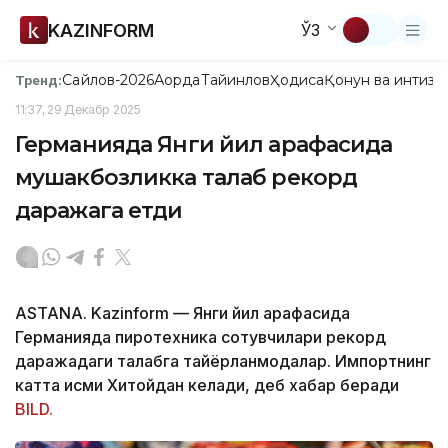
KAZINFORM
ЎЗ
Сайлов-2026
Ақорда
Тайинлов
Ҳодиса
Қонун ва интизо
Тренд:
11:37, 29 Декабр 2025
Германияда Янги йил арафасида
мушакбозликка талаб рекорд
даражага етди
ASTANA. Kazinform — Янги йил арафасида
Германияда пиротехника сотувчилари рекорд
даражадаги талабга тайёрланмоқдалар. Импортнинг
катта қисми Хитойдан келади, деб хабар беради
BILD.