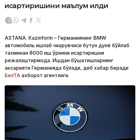
қисқартиришини маълум қилди
ASTANА. Кazinform – Германиянинг BМW
автомобиль ишлаб чиқарувчиси бутун дунё бўйлаб
тахминан 8000 иш ўрнини қисқартиришни
режалаштирмоқда. Ишдан бўшатишларнинг
аксарияти Германияда бўлади, деб хабар беради
БелТА
ахборот агентлиги.