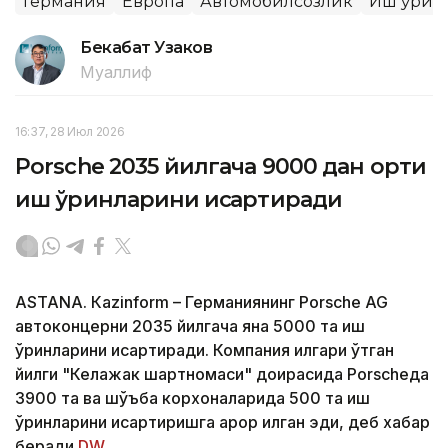
Германия
Европа
Автомобилсозлик
Иш ўрин
Бекабат Узаков
Муаллиф
16:37, 28 Июл 2026
Porsche 2035 йилгача 9000 дан ортиқ
иш ўринларини қисқартиради
ASTANА. Кazinform – Германиянинг Porsche AG
автоконцерни 2035 йилгача яна 5000 та иш
ўринларини қисқартиради. Компания илгари ўтган
йилги "Келажак шартномаси" доирасида Porscheда
3900 та ва шўъба корхоналарида 500 та иш
ўринларини қисқартиришга қарор қилган эди, деб хабар
беради
DW
.