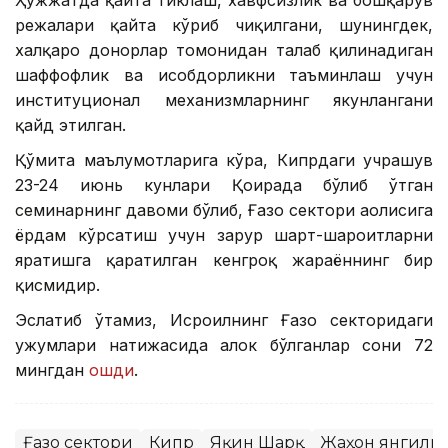
режалари қайта кўриб чиқилгани, шунингдек,
халқаро донорлар томонидан талаб қилинадиган
шаффофлик ва ҳисобдорликни таъминлаш учун
институционал механизмларнинг якунлангани
қайд этилган.
Қўмита маълумотларига кўра, Кипрдаги учрашув
23-24 июнь кунлари Қоҳирада бўлиб ўтган
семинарнинг давоми бўлиб, Ғазо сектори аҳолисига
ёрдам кўрсатиш учун зарур шарт-шароитларни
яратишга қаратилган кенгроқ жараённинг бир
қисмидир.
Эслатиб ўтамиз, Исроилнинг Ғазо секторидаги
ҳужумлари натижасида ҳалок бўлганлар сони 72
мингдан
ошди
.
Ғазо сектори
Кипр
Яқин Шарқ
Жаҳон янгили