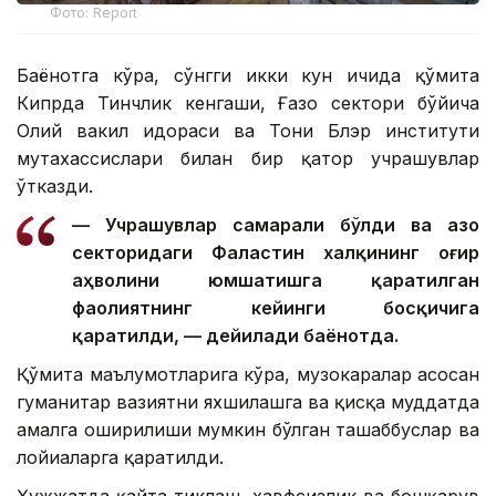
Фото: Report
Баёнотга кўра, сўнгги икки кун ичида қўмита
Кипрда Тинчлик кенгаши, Ғазо сектори бўйича
Олий вакил идораси ва Тони Блэр институти
мутахассислари билан бир қатор учрашувлар
ўтказди.
— Учрашувлар самарали бўлди ва Ғазо
секторидаги Фаластин халқининг оғир
аҳволини юмшатишга қаратилган
фаолиятнинг кейинги босқичига
қаратилди, — дейилади баёнотда.
Қўмита маълумотларига кўра, музокаралар асосан
гуманитар вазиятни яхшилашга ва қисқа муддатда
амалга оширилиши мумкин бўлган ташаббуслар ва
лойиҳаларга қаратилди.
Ҳужжатда қайта тиклаш, хавфсизлик ва бошқарув