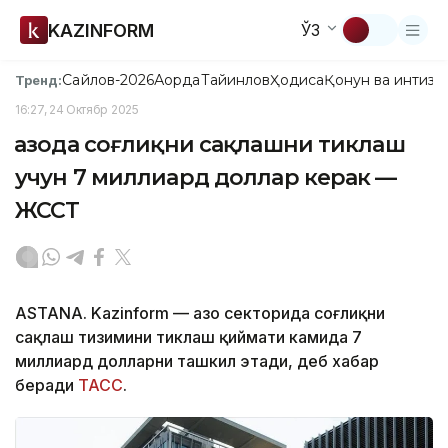
KAZINFORM
ЎЗ
Сайлов-2026
Ақорда
Тайинлов
Ҳодиса
Қонун ва интизо
Тренд:
16:27, 24 Октябр 2025
Ғазода соғлиқни сақлашни тиклаш
учун 7 миллиард доллар керак —
ЖССТ
ASTANA. Kazinform — Ғазо секторида соғлиқни
сақлаш тизимини тиклаш қиймати камида 7
миллиард долларни ташкил этади, деб хабар
беради
ТАСС
.