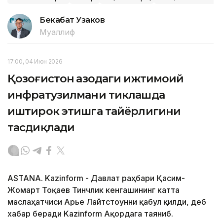
Бекабат Узаков
Муаллиф
17:00, 04 Июн 2026
Қозоғистон Ғазодаги ижтимоий
инфратузилмани тиклашда
иштирок этишга тайёрлигини
тасдиқлади
ASTANA. Kazinform - Давлат раҳбари Қасим-
Жомарт Тоқаев Тинчлик кенгашининг катта
маслаҳатчиси Арье Лайтстоунни қабул қилди, деб
хабар беради Kazinform Ақордага таяниб.