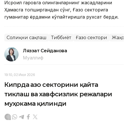
Исроил гаровга олинганларнинг жасадларини
Ҳамасга топширгандан сўнг, Ғазо секторига
гуманитар ёрдамни кўпайтиришга рухсат берди.
Соғлиқни сақлаш
Тиббиёт
Ғазо сектори
Жаҳон
Ляззат Сейданова
Муаллиф
19:10, 02 Июл 2026
Кипрда Ғазо секторини қайта
тиклаш ва хавфсизлик режалари
муҳокама қилинди