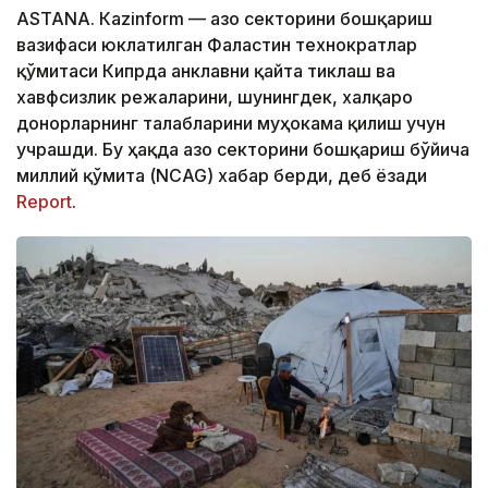
ASTANА. Кazinform — Ғазо секторини бошқариш
вазифаси юклатилган Фаластин технократлар
қўмитаси Кипрда анклавни қайта тиклаш ва
хавфсизлик режаларини, шунингдек, халқаро
донорларнинг талабларини муҳокама қилиш учун
учрашди. Бу ҳақда Ғазо секторини бошқариш бўйича
миллий қўмита (NCAG) хабар берди, деб ёзади
Report
.