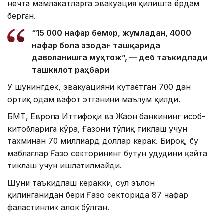
нечта мамлакатларга эвакуация қилишга ёрдам
берган.
“15 000 нафар бемор, жумладан, 4000
нафар бола Ғазодан ташқарида
даволанишга муҳтож”, — деб таъкидлади
ташкилот раҳбари.
У шунингдек, эвакуацияни кутаётган 700 дан
ортиқ одам вафот этганини маълум қилди.
БМТ, Европа Иттифоқи ва Жаҳон банкининг ҳисоб-
китобларига кўра, Ғазони тўлиқ тиклаш учун
тахминан 70 миллиард доллар керак. Бироқ, бу
маблағлар Ғазо секторининг бутун ҳудудини қайта
тиклаш учун ишлатилмайди.
Шуни таъкидлаш керакки, сулҳ эълон
қилинганидан бери Ғазо секторида 87 нафар
фаластинлик ҳалок бўлган.