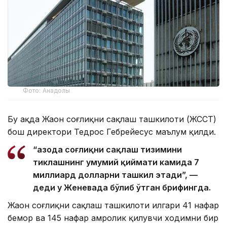
Фото: Анадолы
Бу ҳақда Жаҳон соғлиқни сақлаш ташкилоти (ЖССТ)
бош директори Тедрос Гебрейесус маълум қилди.
“Ғазода соғлиқни сақлаш тизимини
тиклашнинг умумий қиймати камида 7
миллиард долларни ташкил этади”, —
деди у Женевада бўлиб ўтган брифингда.
Жаҳон соғлиқни сақлаш ташкилоти илгари 41 нафар
бемор ва 145 нафар ҳамроҳлик қилувчи ходимни бир