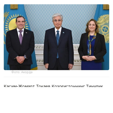
Фото: Акорда
Қасим-Жомарт Тоқаев Қозоғистоннинг Тинчлик
Кенгашида иштирок этишининг муҳимлигини
таъкидлади ва мамлакатимизнинг ташкилот
доирасида самарали ҳамкорликни
ривожлантиришга содиқлигини таъкидлади.