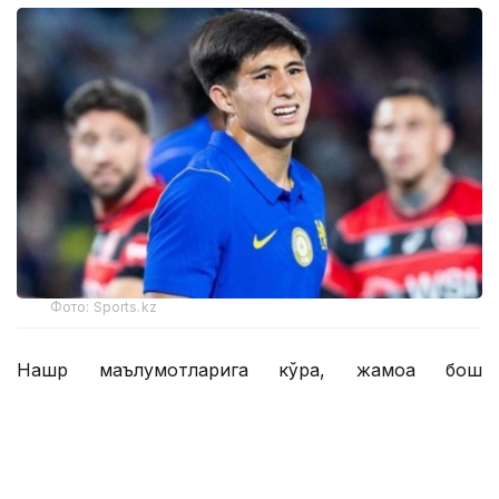
Фото: Sports.kz
Нашр маълумотларига кўра, жамоа бош
мураббийи Хаби Алонсо асосий таркибда 46
нафар футболчига эга. Янги трансферлар туфайли
бу кўрсаткич ҳали ҳам ошиши мумкин.
Британиялик журналистлар шунингдек,