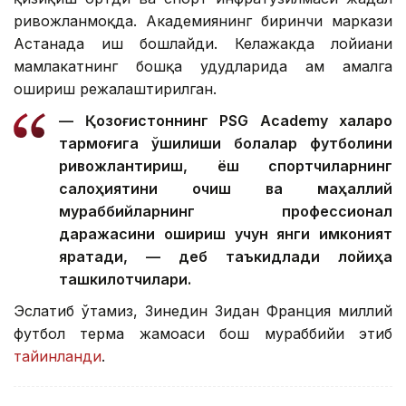
ривожланмоқда. Академиянинг биринчи маркази
Астанада иш бошлайди. Келажакда лойиҳани
мамлакатнинг бошқа ҳудудларида ҳам амалга
ошириш режалаштирилган.
— Қозоғистоннинг PSG Academy халқаро
тармоғига қўшилиши болалар футболини
ривожлантириш, ёш спортчиларнинг
салоҳиятини очиш ва маҳаллий
мураббийларнинг профессионал
даражасини ошириш учун янги имконият
яратади, — деб таъкидлади лойиҳа
ташкилотчилари.
Эслатиб ўтамиз, Зинедин Зидан Франция миллий
футбол терма жамоаси бош мураббийи этиб
тайинланди
.