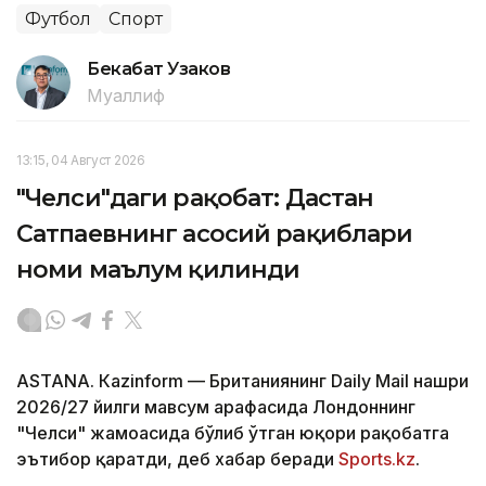
Футбол
Спорт
Бекабат Узаков
Муаллиф
13:15, 04 Август 2026
"Челси"даги рақобат: Дастан
Сатпаевнинг асосий рақиблари
номи маълум қилинди
ASTANА. Кazinform — Британиянинг Daily Mail нашри
2026/27 йилги мавсум арафасида Лондоннинг
"Челси" жамоасида бўлиб ўтган юқори рақобатга
эътибор қаратди, деб хабар беради
Sports.kz
.