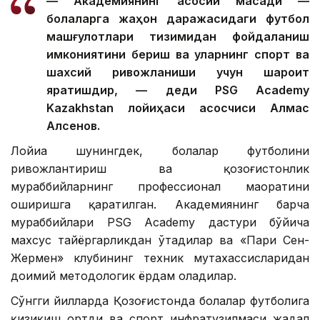
— Академиянинг асосий мақсади —
болаларга жаҳон даражасидаги футбол
машғулотлари тизимидан фойдаланиш
имкониятини бериш ва уларнинг спорт ва
шахсий ривожланиши учун шароит
яратишдир, — деди PSG Academy
Kazakhstan лойиҳаси асосчиси Алмас
Алсенов.
Лойиҳа шунингдек, болалар футболини
ривожлантириш ва қозоғистонлик
мураббийларнинг профессионал маҳоратини
оширишга қаратилган. Академиянинг барча
мураббийлари PSG Academy дастури бўйича
махсус тайёргарликдан ўтадилар ва «Пари Сен-
Жермен» клубининг техник мутахассисларидан
доимий методологик ёрдам оладилар.
Сўнгги йилларда Қозоғистонда болалар футболига
қизиқиш ортди ва спорт инфратузилмаси жадал