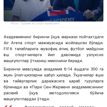
Фото: Туризм ва спорт вазирлиги
Академиянинг биринчи ўқув маркази пойтахтдаги
Air Arena спорт мажмуасида жойлашган бўлади.
FIFА талабларига мувофиқ ёпиқ футбол майдони
ёш спортчиларга йил давомида узлуксиз
машғулотлар ўтказиш имконини беради.
Биринчи мавсумда академия 6-14 ёшдаги 300 га
яқин ўғил-қизларни қабул қилади. Ўқувчилар ёши
ва тайёргарлик даражасига қараб гуруҳларга
бўлинади ва «Пари Сен-Жермен» академиясининг
расмий ўқув методологияси бўйича
машғулотлардан ўтади.