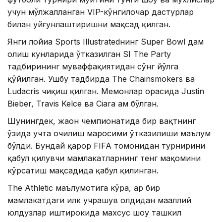
учун мўлжалланган VIP-кўнгилочар дастурлар
билан уйғунлаштиришни мақсад қилган.
Янги лойиҳа Sports Illustratedнинг Super Bowl дам
олиш кунларида ўтказилган SI The Party
тадбирининг муваффақиятидан сўнг йўлга
қўйилган. Ушбу тадбирда The Chainsmokers ва
Ludacris чиқиш қилган. Меҳмонлар орасида Justin
Bieber, Travis Kelce ва Ciara ҳам бўлган.
Шунингдек, жаҳон чемпионатида бир вақтнинг
ўзида учта очилиш маросими ўтказилиши маълум
бўлди. Бундай қарор FIFA томонидан турнирини
қабул қилувчи мамлакатларнинг тенг мақомини
кўрсатиш мақсадида қабул қилинган.
The Athletic маълумотига кўра, ҳар бир
мамлакатдаги илк учрашув олдидан маҳаллий
юлдузлар иштирокида махсус шоу ташкил