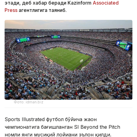
этади, деб хабар беради Kazinform
Associated
Press
агентлигига таяниб.
Фото: idman.biz
Sports Illustrated футбол бўйича жаҳон
чемпионатига бағишланган SI Beyond the Pitch
номли янги мусиқий лойиҳани эълон қилди.