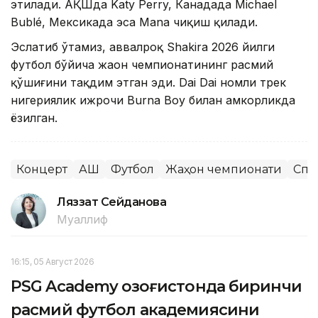
этилади. АҚШда Katy Perry, Канадада Michael
Bublé, Мексикада эса Mana чиқиш қилади.
Эслатиб ўтамиз, аввалроқ Shakira 2026 йилги
футбол бўйича жаҳон чемпионатининг расмий
қўшиғини тақдим этган эди. Dai Dai номли трек
нигериялик ижрочи Burna Boy билан ҳамкорликда
ёзилган.
Концерт
АҚШ
Футбол
Жаҳон чемпионати
Спо
Ляззат Сейданова
Муаллиф
16:15, 05 Август 2026
PSG Academy Қозоғистонда биринчи
расмий футбол академиясини