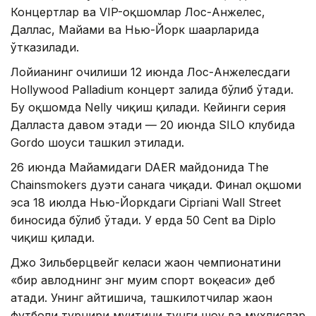
Концертлар ва VIP-оқшомлар Лос-Анжелес,
Даллас, Майами ва Нью-Йорк шаҳарларида
ўтказилади.
Лойиҳанинг очилиши 12 июнда Лос-Анжелесдаги
Hollywood Palladium концерт залида бўлиб ўтади.
Бу оқшомда Nelly чиқиш қилади. Кейинги серия
Далласта давом этади — 20 июнда SILO клубида
Gordo шоуси ташкил этилади.
26 июнда Майамидаги DAER майдонида The
Chainsmokers дуэти саҳнага чиқади. Финал оқшоми
эса 18 июлда Нью-Йоркдаги Cipriani Wall Street
биносида бўлиб ўтади. У ерда 50 Cent ва Diplo
чиқиш қилади.
Джо Зильберцвейг келаси жаҳон чемпионатини
«бир авлоднинг энг муҳим спорт воқеаси» деб
атади. Унинг айтишича, ташкилотчилар жаҳон
футболи турнири муҳитини тунги шоу ва мухлислар