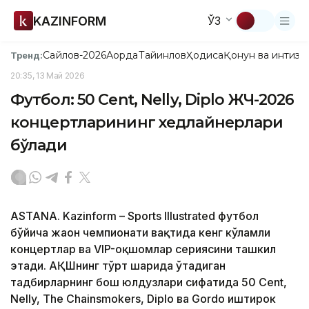
KAZINFORM
ЎЗ
Сайлов-2026
Ақорда
Тайинлов
Ҳодиса
Қонун ва интизо
Тренд:
20:35, 13 Май 2026
Футбол: 50 Cent, Nelly, Diplo ЖЧ-2026
концертларининг хедлайнерлари
бўлади
ASTANA. Kazinform – Sports Illustrated футбол
бўйича жаҳон чемпионати вақтида кенг кўламли
концертлар ва VIP-оқшомлар сериясини ташкил
этади. АҚШнинг тўрт шаҳрида ўтадиган
тадбирларнинг бош юлдузлари сифатида 50 Cent,
Nelly, The Chainsmokers, Diplo ва Gordo иштирок