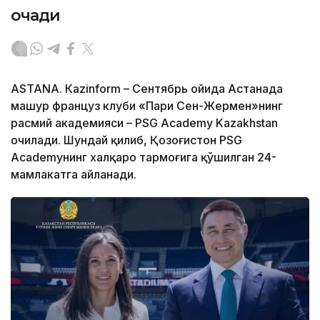
очади
ASTANА. Кazinform – Сентябрь ойида Астанада
машҳур француз клуби «Пари Сен-Жермен»нинг
расмий академияси – PSG Academy Kazakhstan
очилади. Шундай қилиб, Қозоғистон PSG
Academyнинг халқаро тармоғига қўшилган 24-
мамлакатга айланади.