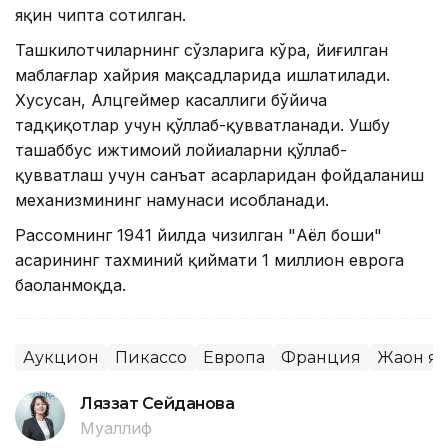
яқин чипта сотилган.
Ташкилотчиларнинг сўзларига кўра, йиғилган
маблағлар хайрия мақсадларида ишлатилади.
Хусусан, Алцгеймер касаллиги бўйича
тадқиқотлар учун қўллаб-қувватланади. Ушбу
ташаббус ижтимоий лойиҳаларни қўллаб-
қувватлаш учун санъат асарларидан фойдаланиш
механизмининг намунаси ҳисобланади.
Рассомнинг 1941 йилда чизилган "Аёл боши"
асарининг тахминий қиймати 1 миллион еврога
баҳоланмоқда.
Аукцион
Пикассо
Европа
Франция
Жаҳон я
Ляззат Сейданова
Муаллиф