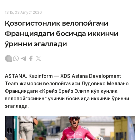
13:15, 03 Август 2026
Қозоғистонлик велопойгачи
Франциядаги босқичда иккинчи
ўринни эгаллади
ASTANА. Кazinform — XDS Astana Development
Team жамоаси велопойгачиси Лудовико Меллано
Франциядаги «Крейз Брейз Элит» кўп кунлик
велопойгасининг учинчи босқичида иккинчи ўринни
эгаллади.