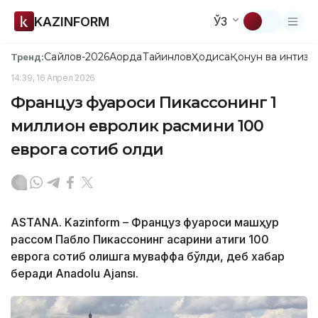
KAZINFORM
ЎЗ
Сайлов-2026
Ақорда
Тайинлов
Ҳодиса
Қонун ва интизо
Тренд:
14:39, 16 Апрел 2026
Француз фуқароси Пикассонинг 1
миллион евролик расмини 100
еврога сотиб олди
ASTANA. Kazinform – Француз фуқароси машҳур
рассом Пабло Пикассонинг асарини атиги 100
еврога сотиб олишга муваффақ бўлди, деб хабар
беради Anadolu Ajansı.