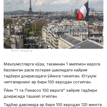
Фото: Анадолу
Маълумотларга кўра, тахминан 1 миллион еврога
баҳоланган расм лотерея шаклидаги хайрия
тадбири доирасидаги ўйинга тикилган. Ютуқли
чипталарнинг ҳар бири 100 евродан сотилган.
Ўйин "1 та Пикассо 100 еврога" хайрия тадбири
доирасида ташкил этилган.
Тадбир давомида ҳар бири 100 евродан 120 мингга