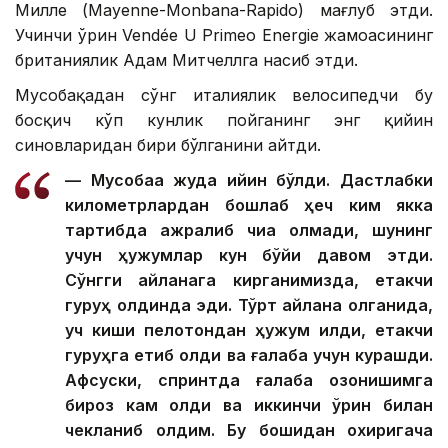
Милле (Mayenne-Monbana-Rapido) мағлуб этди.
Учинчи ўрин Vendée U Primeo Energie жамоасининг
британиялик Адам Митчеллга насиб этди.
Мусобақадан сўнг италиялик велосипедчи бу
босқич кўп кунлик пойганинг энг қийин
синовларидан бири бўлганини айтди.
— Мусобақа жуда қийин бўлди. Дастлабки
километрлардан бошлаб ҳеч ким якка
тартибда ажралиб чиқа олмади, шунинг
учун ҳужумлар кун бўйи давом этди.
Сўнгги айланага кирганимизда, етакчи
гуруҳ олдинда эди. Тўрт айлана қолганида,
уч киши пелотондан ҳужум қилди, етакчи
гуруҳга етиб олди ва ғалаба учун курашди.
Афсуски, спринтда ғалаба қозонишимга
бироз кам қолди ва иккинчи ўрин билан
чекланиб қолдим. Бу бошидан охиригача