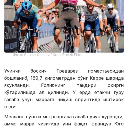
Фото: Gurvan Gussev / Kreiz Breizh Elites
Учинчи босқич Треварез поместьесидан
бошланиб, 169,7 километрдан сўнг Карре шаҳрида
якунланди. Ғолибнинг тақдири охирги
кўтарилишда ҳал қилинди. У ерда етакчи гуруҳ
ғалаба учун маррага чиқиш спринтида иштирок
этди.
Меллано сўнгги метрларгача ғалаба учун курашди,
аммо марра чизиғида уни фақат француз Юго