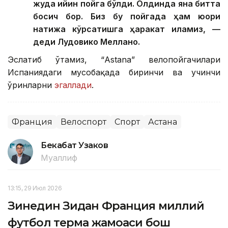
жуда қийин пойга бўлди. Олдинда яна битта
босқич бор. Биз бу пойгада ҳам юқори
натижа кўрсатишга ҳаракат қиламиз, —
деди Лудовико Меллано.
Эслатиб ўтамиз, “Аstana” велопойгачилари
Испаниядаги мусобақада биринчи ва учинчи
ўринларни
эгаллади
.
Франция
Велоспорт
Спорт
Астана
Бекабат Узаков
Муаллиф
13:15, 29 Июл 2026
Зинедин Зидан Франция миллий
футбол терма жамоаси бош