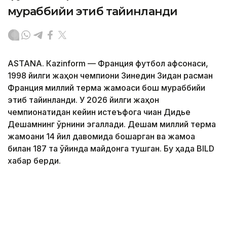
мураббийи этиб тайинланди
ASTANА. Кazinform — Франция футбол афсонаси,
1998 йилги жаҳон чемпиони Зинедин Зидан расман
Франция миллий терма жамоаси бош мураббийи
этиб тайинланди. У 2026 йилги жаҳон
чемпионатидан кейин истеъфога чиққан Дидье
Дешамнинг ўрнини эгаллади. Дешам миллий терма
жамоани 14 йил давомида бошқарган ва жамоа
билан 187 та ўйинда майдонга тушган. Бу ҳақда BILD
хабар берди.