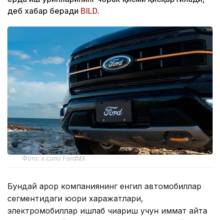
деб хабар беради
BILD
.
Фото: x.com/ FordMX
Бундай қарор компаниянинг енгил автомобиллар
сегментидаги юқори харажатлари,
электромобиллар ишлаб чиқариш учун қиммат қайта