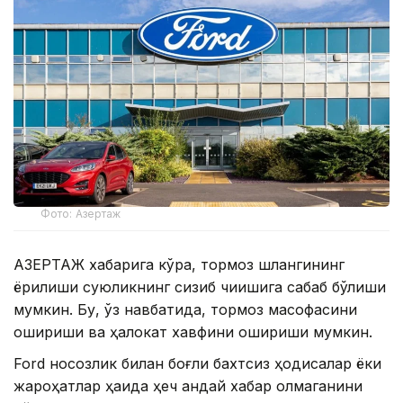
Фото: Азертаж
АЗЕРТАЖ хабарига кўра, тормоз шлангининг
ёрилиши суюқликнинг сизиб чиқишига сабаб бўлиши
мумкин. Бу, ўз навбатида, тормоз масофасини
ошириши ва ҳалокат хавфини ошириши мумкин.
Ford носозлик билан боғлиқ бахтсиз ҳодисалар ёки
жароҳатлар ҳақида ҳеч қандай хабар олмаганини