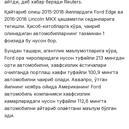
айтди, деб хабар беради Reuters.
Қайтариб олиш 2015-2018 йиллардаги Ford Edge ва
2016-2018 Lincoln MKX ҳашаматли седанларига
тегишли. Ҳисоб-китобларга кўра, чақириб
олинадиган автомобилларнинг тахминан 1
фоизида бу нуқсон бор.
Бундан ташқари, агентлик маълумотларига кўра,
Ford орқа чироқларидаги нуқсон туфайли 213 мингдан
ортиқ автомобилни, хавфсизлик ёстиқчалари
очилганда портлаш хавфи туфайли 100,9 мингта
автомобилни чақириб олади. Аввалроқ, ўтган
йилнинг ноябрь ойида Американинг Ford
автомобиль компанияси хавфсизлик
камарларидаги нуқсон туфайли 112,6 мингта
автомобилни қайтариб олаётгани маълум бўлган
эди.