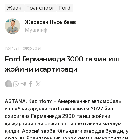
Жаҳон
Транспорт
Ford
Жарасқан Нұрыбаев
Муаллиф
15:44, 21 Ноябр 2024
Ford Германияда 3000 га яқин иш
жойини қисқартиради
ASTANA. Kazinform – Американинг автомобиль
ишлаб чиқарувчи Ford компанияси 2027 йил
охиригача Германияда 2900 та иш жойини
қисқартиришни режалаштираётганини маълум
қилди. Асосий зарба Кёльндаги заводда бўлади, у
ерда иш ўринларининг чорак қисми қисқартилади,