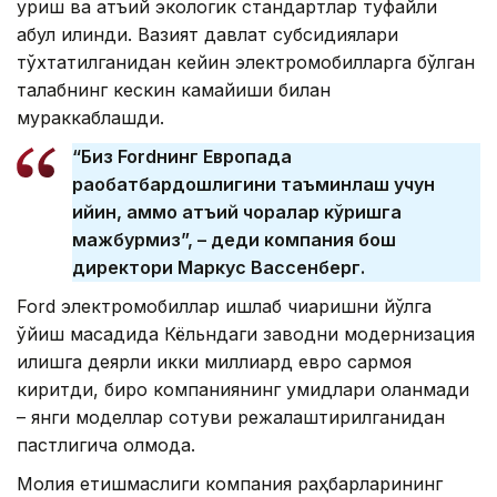
қуриш ва қатъий экологик стандартлар туфайли
қабул қилинди. Вазият давлат субсидиялари
тўхтатилганидан кейин электромобилларга бўлган
талабнинг кескин камайиши билан
мураккаблашди.
“Биз Fordнинг Европада
рақобатбардошлигини таъминлаш учун
қийин, аммо қатъий чоралар кўришга
мажбурмиз”, – деди компания бош
директори Маркус Вассенберг.
Ford электромобиллар ишлаб чиқаришни йўлга
қўйиш мақсадида Кёльндаги заводни модернизация
қилишга деярли икки миллиард евро сармоя
киритди, бироқ компаниянинг умидлари оқланмади
– янги моделлар сотуви режалаштирилганидан
пастлигича қолмоқда.
Молия етишмаслиги компания раҳбарларининг