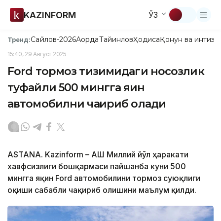
KAZINFORM
ЎЗ
Сайлов-2026
Ақорда
Тайинлов
Ҳодиса
Қонун ва интизо
Тренд:
15:40, 29 Август 2025
Ford тормоз тизимидаги носозлик
туфайли 500 мингга яқин
автомобилни чақириб олади
ASTANA. Kazinform – АҚШ Миллий йўл ҳаракати
хавфсизлиги бошқармаси пайшанба куни 500
мингга яқин Ford автомобилини тормоз суюқлиги
оқиши сабабли чақириб олишини маълум қилди.