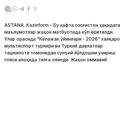
ASTANА. Кazinform – Бу ҳафта Қозоғистон ҳақидаги
маълумотлар жаҳон матбуотида кўп ёритилди.
Улар орасида "Келажак ўйинлари - 2026" халқаро
мультиспорт турнири ва Туркий давлатлар
ташкилоти томонидан сунъий йўлдошни учириш
ғояси алоҳида тилга олинди. Жаҳон оммавий
ахборот воситалари Россия нефтини Қозоғистонда
қайта ишлаш масаласини ва Дастан Сатпаевнинг
"Челси" футбол клубига муваффақиятли ўтиши
масаласини эътиборсиз қолдирмади. Батафсил
маълумотни Кazinform мухбирининг шарҳида ўқинг.