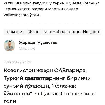
кетишига олиб келди: шу тариқа, шу ёзда Fordнинг
Германиядаги раҳбари Мартин Сандер
Volkswagenга ўтди.
Германия
Жаҳон
Автомобилсозлик
Иш ўринл
Жарасқан Нұрыбаев
Муаллиф
10:00, 01 Август 2026
Қозоғистон жаҳон ОАВларида:
Туркий давлатларнинг биринчи
сунъий йўлдоши, "Келажак
ўйинлари" ва Дастан Сатпаевнинг
голи