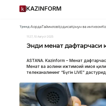
KAZINFORM
Ақорда
Тайинлов
Ҳодиса
Қонун ва интизом
Ко
Тренд:
11:27, 10 Август 2025
Энди меҳнат дафтарчаси
ASTANA. Kazinform – Меҳнат дафтарчас
Меҳнат ва аҳолини ижтимоий ҳимоя қил
телеканалининг “Бүгін LIVE” дастури