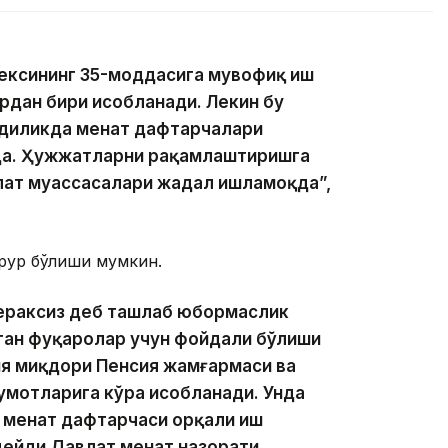
дексининг 35-моддасига мувофиқ иш
дан бири ҳисобланади. Лекин бу
диликда меҳнат дафтарчалари
да. Ҳужжатларни рақамлаштиришга
лат муассасалари жадал ишламоқда”,
арур бўлиши мумкин.
кераксиз деб ташлаб юбормаслик
ган фуқаролар учун фойдали бўлиши
ия миқдори Пенсия жамғармаси ва
умотларига кўра ҳисобланади. Унда
меҳнат дафтарчаси орқали иш
 дейди Давлат меҳнат назорати