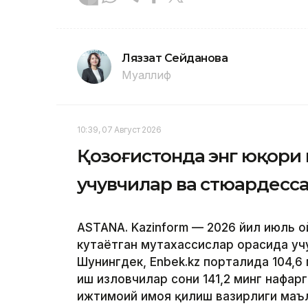
Ляззат Сейданова
Муаллиф
10:39, 07 Август 2026
Қозоғистонда энг юқори
учувчилар ва стюардесс
ASTANA. Kazinform — 2026 йил июль 
кутаётган мутахассислар орасида уч
Шунингдек, Enbek.kz порталида 104,6
иш изловчилар сони 141,2 минг нафарга
ижтимоий ҳимоя қилиш вазирлиги маъ