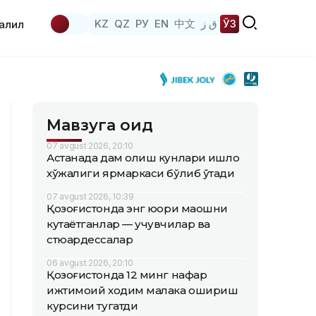
KZ
QZ
РУ
EN
中文
ق ز
ЎЗ
аҳлил
Мавзуга оид
07 avgust 2026, 20:10
Астанада дам олиш кунлари қишлоқ
хўжалиги ярмаркаси бўлиб ўтади
07 avgust 2026, 10:39
Қозоғистонда энг юқори маошни
кутаётганлар — учувчилар ва
стюардессалар
06 avgust 2026, 20:10
Қозоғистонда 12 минг нафар
ижтимоий ходим малака ошириш
курсини тугатди