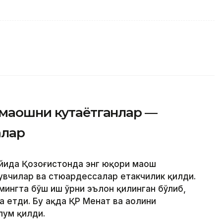
 маошни кутаётганлар —
алар
ойида Қозоғистонда энг юқори маош
увчилар ва стюардессалар етакчилик қилди.
 мингта бўш иш ўрни эълон қилинган бўлиб,
 етди. Бу ҳақда ҚР Меҳнат ва аҳолини
лум қилди.