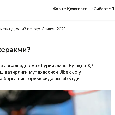
Жаҳон
Қозоғистон
Сиёсат
Т
нституциявий ислоҳот
Сайлов-2026
 керакми?
и аввалгидек мажбурий эмас. Бу ҳақда ҚР
иш вазирлиги мутахассиси Jibek Joly
да берган интервьюсида айтиб ўтди.