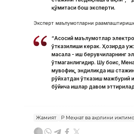
қўмитаси бош эксперти.
Эксперт маълумотларни рақамлаштиришни
“Асосий маълумотлар электро
ўтказилиши керак. Ҳозирда ҳ
масала - иш берувчиларнинг э
ўтмаганлигидир. Шу боис, Меҳ
мувофиқ, эндиликда иш стажин
рўйхатдан ўтказиш мажбурий ҳ
бўйича ишлар давом эттирилади
Жамият
ҚР Меҳнат ва аҳолини ижти