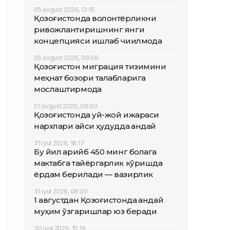
05 avgust 2026, 12:15
Қозоғистонда волонтёрликни
ривожлантиришнинг янги
концепцияси ишлаб чиқилмоқда
05 avgust 2026, 09:08
Қозоғистон миграция тизимини
меҳнат бозори талабларига
мослаштирмоқда
01 avgust 2026, 08:00
Қозоғистонда уй-жой ижараси
нархлари қайси ҳудудда қандай
31 iyul 2026, 18:17
Бу йил қарийб 450 минг болага
мактабга тайёргарлик кўришда
ёрдам берилади — вазирлик
31 iyul 2026, 08:00
1 августдан Қозоғистонда қандай
муҳим ўзгаришлар юз беради
30 iyul 2026, 15:19