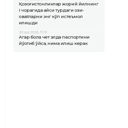
Қозоғистонликлар жорий йилнинг
I чорагида қайси турдаги озиқ-
овқатларни энг кўп истеъмол
қилишди
30 iyul 2026, 11:10
Агар бола чет элда паспортини
йўқотиб қўйса, нима қилиш керак