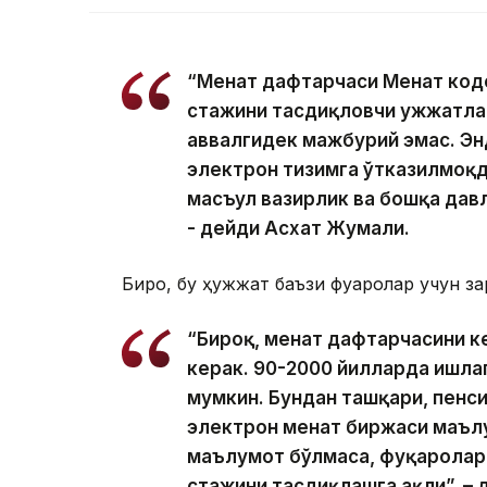
“Меҳнат дафтарчаси Меҳнат ко
стажини тасдиқловчи ҳужжатлар
аввалгидек мажбурий эмас. Эн
электрон тизимга ўтказилмоқ
масъул вазирлик ва бошқа дав
- дейди Асхат Жумали.
Бироқ, бу ҳужжат баъзи фуқаролар учун з
“Бироқ, меҳнат дафтарчасини 
керак. 90-2000 йилларда ишла
мумкин. Бундан ташқари, пенс
электрон меҳнат биржаси маъл
маълумот бўлмаса, фуқаролар 
стажини тасдиқлашга ҳақли”, –