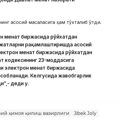
нг асосий масаласига ҳам тўхталиб ўтди.
н меҳнат биржасида рўйхатдан
ужжатларни рақамлаштиришда асосий
лектрон меҳнат биржасида рўйхатдан
нат кодексининг 23-моддасига
и электрон меҳнат биржасида
исобланади. Келгусида жавобгарлик
”,- деди у.
моий ҳимоя қилиш вазирлиги
Jibek Joly