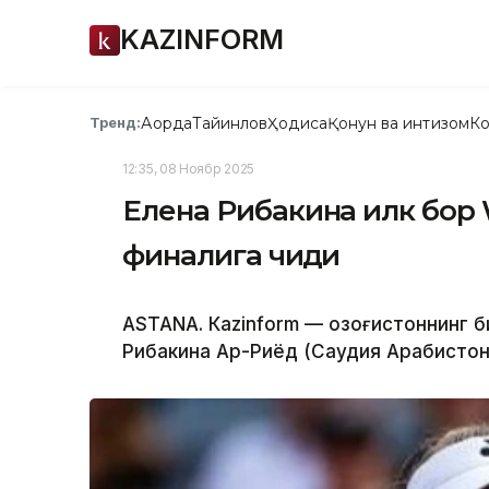
KAZINFORM
Ақорда
Тайинлов
Ҳодиса
Қонун ва интизом
Ко
Тренд:
12:35, 08 Ноябр 2025
Елена Рибакина илк бор
финалига чиқди
ASTANА. Кazinform — Қозоғистоннинг 
Рибакина Ар-Риёд (Саудия Арабистон