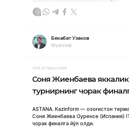
Бекабат Узаков
Муаллиф
13:10, 07 Август 2026
Соня Жиенбаева яккалик
турнирнинг чорак финалг
ASTANА. Кazinform — Қозоғистон терм
Соня Жиенбаева Оуренсе (Испания) I
чорак финалга йўл олди.