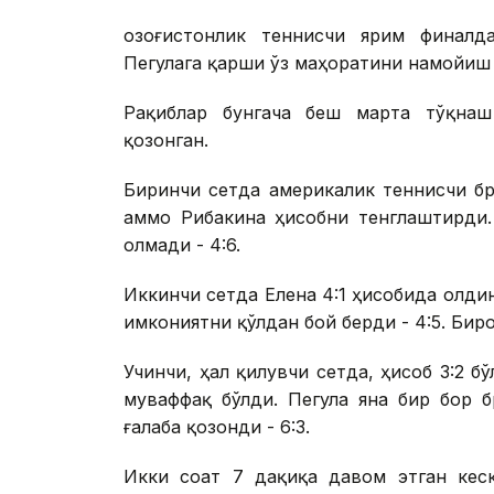
Қозоғистонлик теннисчи ярим финалд
Пегулага қарши ўз маҳоратини намойиш 
Рақиблар бунгача беш марта тўқнаш 
қозонган.
Биринчи сетда америкалик теннисчи бр
аммо Рибакина ҳисобни тенглаштирди.
олмади - 4:6.
Иккинчи сетда Елена 4:1 ҳисобида олдин
имкониятни қўлдан бой берди - 4:5. Бироқ
Учинчи, ҳал қилувчи сетда, ҳисоб 3:2 б
муваффақ бўлди. Пегула яна бир бор б
ғалаба қозонди - 6:3.
Икки соат 7 дақиқа давом этган кеск