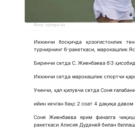
Фото: olympic.kz
Иккинчи босқичда қозоғистонлик тен
турнирнинг 6-ракеткаси, марокашлик Яс
Биринчи сетда С. Жиенбаева 6:3 ҳисобид
Иккинчи сетда марокашлик спортчи қарш
Учинчи, ҳал қилувчи сетда Соня ғалабани
Қийин кечган баҳс 2 соат 4 дақиқа давом 
Соня Жиенбаева ярим финалга чиқиш
ракеткаси Алисия Дуденей билан беллаш