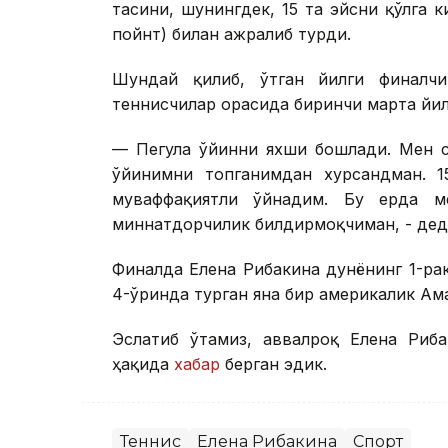
тасини, шунингдек, 15 та эйсни қўлга к
пойнт) билан ажралиб турди.
Шундай қилиб, ўтган йилги финалчи
теннисчилар орасида биринчи марта йил
— Пегула ўйинни яхши бошлади. Мен с
ўйинимни топганимдан хурсандман. 1
муваффақиятли ўйнадим. Бу ерда ме
миннатдорчилик билдирмоқчиман, - деди
Финалда Елена Рибакина дунёнинг 1-ра
4-ўринда турган яна бир америкалик Ам
Эслатиб ўтамиз, аввалроқ Елена Риба
ҳақида
хабар
берган эдик.
Теннис
Елена Рибакина
Спорт