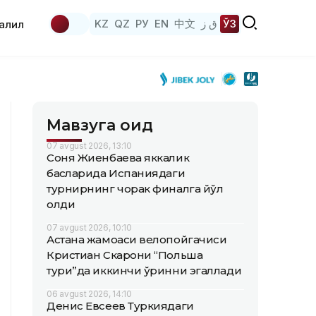
KZ
QZ
РУ
EN
中文
ق ز
ЎЗ
аҳлил
Мавзуга оид
07 avgust 2026, 13:10
Соня Жиенбаева яккалик
баҳсларида Испаниядаги
турнирнинг чорак финалга йўл
олди
07 avgust 2026, 10:10
Астана жамоаси велопойгачиси
Кристиан Скарони “Польша
тури”да иккинчи ўринни эгаллади
06 avgust 2026, 14:10
Денис Евсеев Туркиядаги