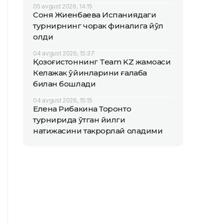
05 avgust 2026, 14:15
Соня Жиенбаева Испаниядаги
турнирнинг чорак финалига йўл
олди
04 avgust 2026, 15:37
Қозоғистоннинг Team KZ жамоаси
Келажак ўйинларини ғалаба
билан бошлади
04 avgust 2026, 15:15
Елена Рибакина Торонто
турнирида ўтган йилги
натижасини такрорлай оладими