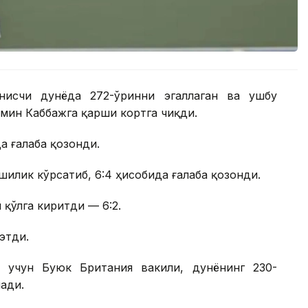
нисчи дунёда 272-ўринни эгаллаган ва ушбу
мин Каббажга қарши кортга чиқди.
а ғалаба қозонди.
илик кўрсатиб, 6:4 ҳисобида ғалаба қозонди.
 қўлга киритди — 6:2.
этди.
 учун Буюк Британия вакили, дунёнинг 230-
ади.