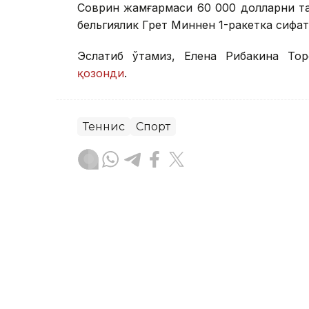
Соврин жамғармаси 60 000 долларни та
бельгиялик Грет Миннен 1-ракетка сифат
Эслатиб ўтамиз, Елена Рибакина То
қозонди
.
Теннис
Спорт
Бекабат Узаков
Муаллиф
14:10, 06 Август 2026