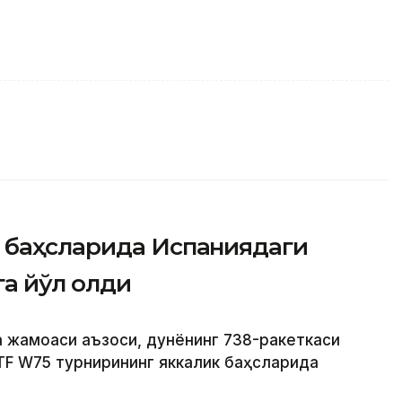
 баҳсларида Испаниядаги
а йўл олди
а жамоаси аъзоси, дунёнинг 738-ракеткаси
TF W75 турнирининг яккалик баҳсларида