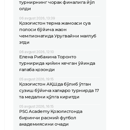
турнирнинг чорак финалига йўл
олди
06 avgust 2026, 13:39
Қозоғистон терма жамоаси сув
полоси бўйича жаҳон
чемпионатида Уругвайни мағлуб
этди
06 avgust 2026, 12:10
Елена Рибакина Торонто
турнирида қийин кечган ўйинда
ғалаба қозонди
05 avgust 2026, 19:15
Қозоғистон АҚШда бўлиб ўтган
сузиш бўйича халқаро турнирда 17
та медални қўлга киритди
05 avgust 2026, 16:15
PSG Academy Қозоғистонда
биринчи расмий футбол
академиясини очади