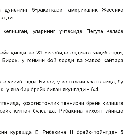
а дунёнинг 5-ракеткаси, америкалик Жессика
этди.
келишган, уларнинг учтасида Пегула ғалаба
ейк қилди ва 2:1 ҳисобида олдинга чиқиб олди,
 Бироқ, у геймни бой берди ва жавоб қайтара
га чиқиб олди. Бироқ, у коптокни узатганида, бу
, у яна бир брейк билан якунлади - 6:4.
ўлганида, қозоғистонлик теннисчи брейк қилишга
рейк қилган бўлса-да, Рибакина ниҳоят ўйинда
ин курашда Е. Рибакина 11 брейк-пойнтдан 5