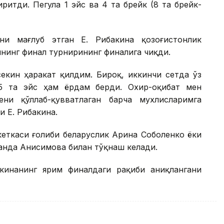
иритди. Пегула 1 эйс ва 4 та брейк (8 та брейк-
ни мағлуб этган Е. Рибакина қозоғистонлик
нинг финал турнирининг финалига чиқди.
екин ҳаракат қилдим. Бироқ, иккинчи сетда ўз
5 та эйс ҳам ёрдам берди. Охир-оқибат мен
ни қўллаб-қувватлаган барча мухлисларимга
 Е. Рибакина.
кеткаси ғолиби беларуслик Арина Соболенко ёки
анда Анисимова билан тўқнаш келади.
кинанинг ярим финалдаги рақиби аниқлангани