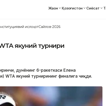
Жаҳон
Қозоғистон
Сиёсат
Т
нституциявий ислоҳот
Сайлов-2026
 WТА якуний турнири
биринчи, дунёнинг 6-ракеткаси Елена
и) WТА якуний турнирининг финалига чиқди.