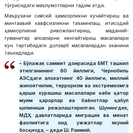
тўғрисидаги маълумотларни тақдим этди.
Маърузачи сиёсий ҳамкорликни кучайтириш ва
минтақавий хавфсизликни таъминлаш, иқтисодий
ҳамкорликни ривожлантириш, маданий-
гуманитар алоқаларни кенгайтириш масалалари
кун тартибидаги долзарб масалалардан эканини
таъкидлади.
– Бўлажак саммит доирасида БМТ ташкил
этилганининг 80 йиллиги, Чернобиль
АЭСдаги ҳалокатнинг 40 йиллиги, миллий
жиноятчилик, терроризм ва экстремизмга
қарши курашиш масалалари каби қатор
муҳим қарорлар ва баёнотлар қабул
қилиниши режалаштирилган. Шунингдек,
МДҲ давлатларида миграция ва меҳнат
фаолиятига оид ҳужжатлар якуний
босқичда, – деди Ш. Раҳимий.