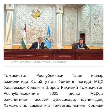
Фото: Мадибек Жанибеков / Kazinform
Тожикистон Республикаси Ташқи ишлар
вазирлигида бўлиб ўтган брифинг чоғида МДҲ
бошқармаси бошлиғи Шароф Раҳимий Тожикистон
Республикасининг 2025 йилда МДҲга
раислигининг асосий хулосалари, шунингдек,
Ҳамдўстлик саммитига тайёргарликнинг бориши