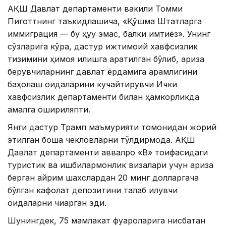
АҚШ Давлат департаменти вакили Томми
Пиготтнинг таъкидлашича, «Қўшма Штатларга
иммиграция — бу ҳуқуқ эмас, балки имтиёз». Унинг
сўзларига кўра, дастур ижтимоий хавфсизлик
тизимини ҳимоя қилишга қаратилган бўлиб, ариза
берувчиларнинг давлат ёрдамига қарамлигини
баҳолаш қоидаларини кучайтирувчи Ички
хавфсизлик департаменти билан ҳамкорликда
амалга ошириляпти.
Янги дастур Трамп маъмурияти томонидан жорий
этилган бошқа чекловларни тўлдирмоқда. АҚШ
Давлат департаменти аввалроқ «B» тоифасидаги
туристик ва ишбилармонлик визалари учун ариза
берган айрим шахслардан 20 минг долларгача
бўлган кафолат депозитини талаб қилувчи
қоидаларни чиқарган эди.
Шунингдек, 75 мамлакат фуқароларига нисбатан