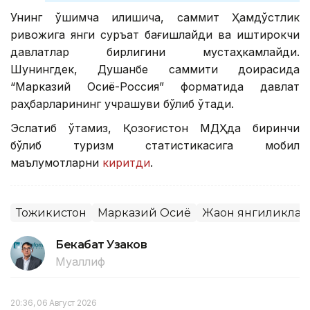
Унинг қўшимча қилишича, саммит Ҳамдўстлик
ривожига янги суръат бағишлайди ва иштирокчи
давлатлар бирлигини мустаҳкамлайди.
Шунингдек, Душанбе саммити доирасида
“Марказий Осиё-Россия” форматида давлат
раҳбарларининг учрашуви бўлиб ўтади.
Эслатиб ўтамиз, Қозоғистон МДҲда биринчи
бўлиб туризм статистикасига мобил
маълумотларни
киритди
.
Тожикистон
Марказий Осиё
Жаҳон янгиликла
Бекабат Узаков
Муаллиф
20:36, 06 Август 2026