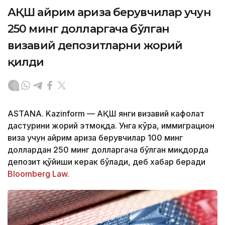
АҚШ айрим ариза берувчилар учун
250 минг долларгача бўлган
визавий депозитларни жорий
қилди
ASTANA. Kazinform — АҚШ янги визавий кафолат
дастурини жорий этмоқда. Унга кўра, иммиграцион
виза учун айрим ариза берувчилар 100 минг
доллардан 250 минг долларгача бўлган миқдорда
депозит қўйиши керак бўлади, деб хабар беради
Bloomberg Law.