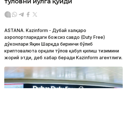
тўловни йўлга қўйди
ASTANA. Kazinform - Дубай халқаро
аэропортларидаги божсиз савдо (Duty Free)
дўконлари Яқин Шарқда биринчи бўлиб
криптовалюта орқали тўлов қабул қилиш тизимини
жорий этди, деб хабар беради Kazinform агентлиги.