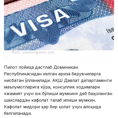
Фото: coximmigration.com
Пилот лойиҳа дастлаб Доминикан
Республикасидан келган ариза берувчиларга
нисбатан қўлланилади. АҚШ Давлат департаменти
маълумотларига кўра, консуллик ходимлари
«жамият учун юк бўлиши мумкин» деб баҳоланган
шахслардан кафолат талаб қилиши мумкин.
Кафолат миқдори ҳар бир ҳолат учун алоҳида
белгиланади.