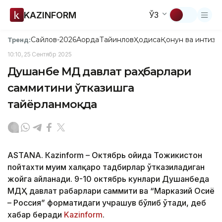
KAZINFORM
ЎЗ
Сайлов-2026
Ақорда
Тайинлов
Ҳодиса
Қонун ва интизо
Тренд:
10:10, 25 Сентябр 2025
Душанбе МДҲ давлат раҳбарлари
саммитини ўтказишга
тайёрланмоқда
ASTANА. Кazinform – Октябрь ойида Тожикистон
пойтахти муҳим халқаро тадбирлар ўтказиладиган
жойга айланади. 9-10 октябрь кунлари Душанбеда
МДҲ давлат раҳбарлари саммити ва “Марказий Осиё
– Россия” форматидаги учрашув бўлиб ўтади, деб
хабар беради
Kazinform
.