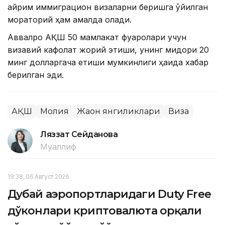
айрим иммиграцион визаларни беришга қўйилган
мораторий ҳам амалда қолади.
Аввалроқ АҚШ 50 мамлакат фуқаролари учун
визавий кафолат жорий этиши, унинг миқдори 20
минг долларгача етиши мумкинлиги ҳақида хабар
берилган эди.
АҚШ
Молия
Жаҳон янгиликлари
Виза
Ляззат Сейданова
Муаллиф
19:38, 06 Август 2026
Дубай аэропортларидаги Duty Free
дўконлари криптовалюта орқали