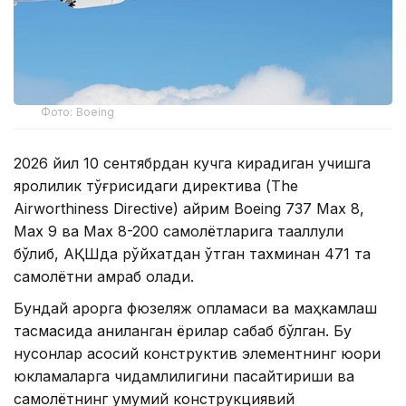
Фото: Boeing
2026 йил 10 сентябрдан кучга кирадиган учишга
яроқлилик тўғрисидаги директива (The
Airworthiness Directive) айрим Boeing 737 Max 8,
Max 9 ва Max 8-200 самолётларига тааллуқли
бўлиб, АҚШда рўйхатдан ўтган тахминан 471 та
самолётни қамраб олади.
Бундай қарорга фюзеляж қопламаси ва маҳкамлаш
тасмасида аниқланган ёриқлар сабаб бўлган. Бу
нуқсонлар асосий конструктив элементнинг юқори
юкламаларга чидамлилигини пасайтириши ва
самолётнинг умумий конструкциявий