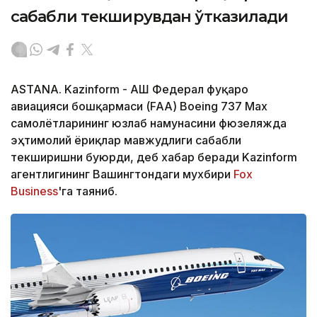
сабабли текширувдан ўтказилади
ASTANA. Kazinform - АҚШ Федерал фуқаро
авиацияси бошқармаси (FAA) Boeing 737 Max
самолётларининг юзлаб намунасини фюзеляжда
эҳтимолий ёриқлар мавжудлиги сабабли
текширишни буюрди, деб хабар беради Kazinform
агентлигининг Вашингтондаги мухбири
Fox
Business
'га таяниб.