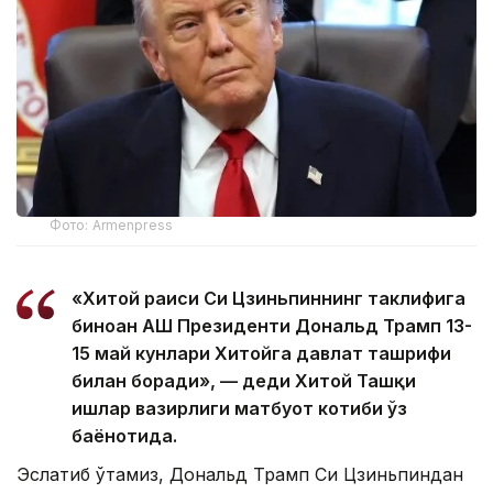
Фото: Armenpress
«Хитой раиси Си Цзиньпиннинг таклифига
биноан АҚШ Президенти Дональд Трамп 13-
15 май кунлари Хитойга давлат ташрифи
билан боради», — деди Хитой Ташқи
ишлар вазирлиги матбуот котиби ўз
баёнотида.
Эслатиб ўтамиз, Дональд Трамп Си Цзиньпиндан