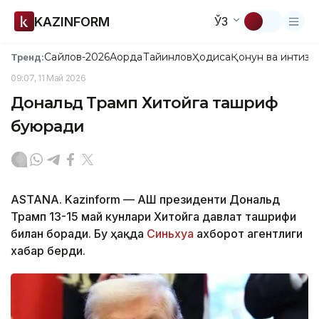
KAZINFORM
ЎЗ
Сайлов-2026
Ақорда
Тайинлов
Ҳодиса
Қонун ва интизо
Тренд:
09:07, 11 Май 2026
Дональд Трамп Хитойга ташриф
буюради
ASTANA. Kazinform — АҚШ президенти Дональд
Трамп 13-15 май кунлари Хитойга давлат ташрифи
билан боради. Бу ҳақда
Синьхуа
ахборот агентлиги
хабар берди.