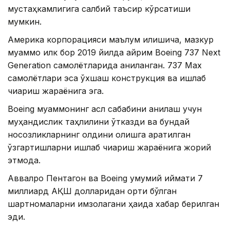
мустаҳкамлигига салбий таъсир кўрсатиши
мумкин.
Америка корпорацияси маълум қилишича, мазкур
муаммо илк бор 2019 йилда айрим Boeing 737 Next
Generation самолётларида аниқланган. 737 Max
самолётлари эса ўхшаш конструкция ва ишлаб
чиқариш жараёнига эга.
Boeing муаммонинг асл сабабини аниқлаш учун
муҳандислик таҳлилини ўтказди ва бундай
носозликларнинг олдини олишга қаратилган
ўзгартишларни ишлаб чиқариш жараёнига жорий
этмоқда.
Аввалроқ Пентагон ва Boeing умумий қиймати 7
миллиард АҚШ долларидан ортиқ бўлган
шартномаларни имзолагани ҳақида хабар берилган
эди.