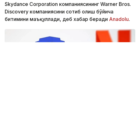
Skydance Corporation компаниясининг Warner Bros.
Discovery компаниясини сотиб олиш бўйича
битимини маъқуллади, деб хабар беради
Аnadolu
.
Фото: Аnadolu
CМА маълумотларига кўра, регулятор Paramount
Skydance томонидан Warner Bros. Discovery
компаниясини сотиб олишини маъқуллади. Ушбу