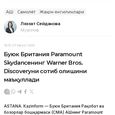
АҚШ
Самолёт
Жаҳон янгиликлари
Ляззат Сейданова
Муаллиф
18:10, 07 Август 2026
Буюк Британия Paramount
Skydanceнинг Warner Bros.
Discoveryни сотиб олишини
маъқуллади
ASTANА. Кazinform — Буюк Британия Рақобат ва
бозорлар бошқармаси (CМА) АҚШнинг Paramount