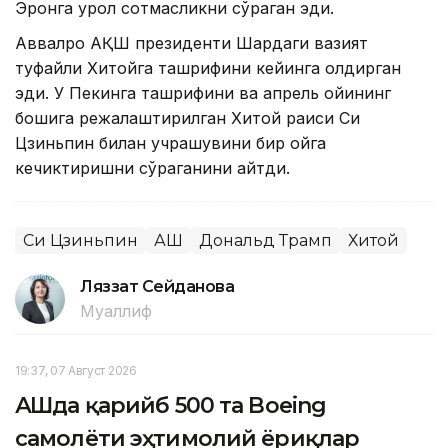
Эронга қурол сотмасликни сўраган эди.
Аввалроқ АҚШ президенти Шарқдаги вазият
туфайли Хитойга ташрифини кейинга қолдирган
эди. У Пекинга ташрифини ва апрель ойининг
бошига режалаштирилган Хитой раиси Си
Цзиньпин билан учрашувини бир ойга
кечиктиришни сўраганини айтди.
Си Цзиньпин
АҚШ
Дональд Трамп
Хитой
Ляззат Сейданова
Муаллиф
19:37, 07 Август 2026
АҚШда қарийб 500 та Boeing
самолёти эҳтимолий ёриқлар