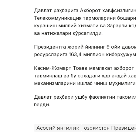
Давлат раҳбарига Ахборот хавфсизлиги
Телекоммуникация тармоқларини бошқари
курашиш миллий хизмати ва Зарарли ко
ва натижалари кўрсатилди.
Президентга жорий йилнинг 9 ойи даво
ресурсларига 163,4 миллион киберҳужум
Қасим-Жомарт Тоқаев мамлакат ахборот
таъминлаш ва бу соҳадаги ҳар қандай ха
механизмларини ишлаб чиқиш муҳимлиги
Давлат раҳбари ушбу фаолиятни такомил
берди.
Асосий янгилик
Қозоғистон Президе