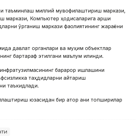
ни таъминлаш миллий мувофиқлаштириш маркази,
ш маркази, Компьютер ҳодисаларига қарши
дларни ўрганиш маркази фаолиятининг жараёни
мида давлат органлари ва муҳим объектлар
нинг бартараф этилгани маълум қилинди.
 инфратузилмасининг барқарор ишлашини
вфсизликка таҳдидларни қайтариш
ни таъкидлади.
лаштириш юзасидан бир қатор аниқ топшириқлар
нти