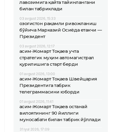
лавозимига қайта тайинлангани
билан табриклади
03 avgust 2026, 15:33
Қозоғистон рақамли ривожланиш
бўйича Марказий Осиёда етакчи —
Президент
03 avgust 2026, 12:17
Қасим-Жомарт Тоқаев учта
стратегик муҳим автомагистрал
қурилишига старт берди
01 avgust 2026, 13:00
Қасим-Жомарт Тоқаев Швейцария
Президентига табрик
телеграммасини юборди
01 avgust 2026, 11:41
Қасим-Жомарт Тоқаев Қостанай
вилоятининг 90 йиллиги
муносабати билан табрик йўллади
31 iyul 2026, 17:09