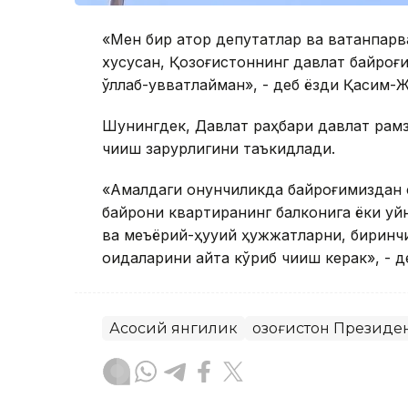
«Мен бир қатор депутатлар ва ватанпар
хусусан, Қозоғистоннинг давлат байроғ
қўллаб-қувватлайман», - деб ёзди Қасим-
Шунингдек, Давлат раҳбари давлат рамз
чиқиш зарурлигини таъкидлади.
«Амалдаги қонунчиликда байроғимиздан
байроқни квартиранинг балконига ёки уйн
ва меъёрий-ҳуқуқий ҳужжатларни, бирин
қоидаларини қайта кўриб чиқиш керак», - 
Асосий янгилик
Қозоғистон Президе