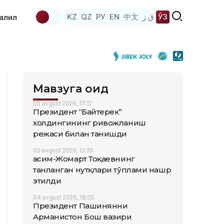
KZ
QZ
РУ
EN
中文
ق ز
ЎЗ
аҳлил
Мавзуга оид
05 avgust 2026, 17:12
Президент “Байтерек”
холдингининг ривожланиш
режаси билан танишди
05 avgust 2026, 12:35
Қасим-Жомарт Тоқаевнинг
танланган нутқлари тўплами нашр
этилди
04 avgust 2026, 18:05
Президент Пашинянни
Арманистон Бош вазири