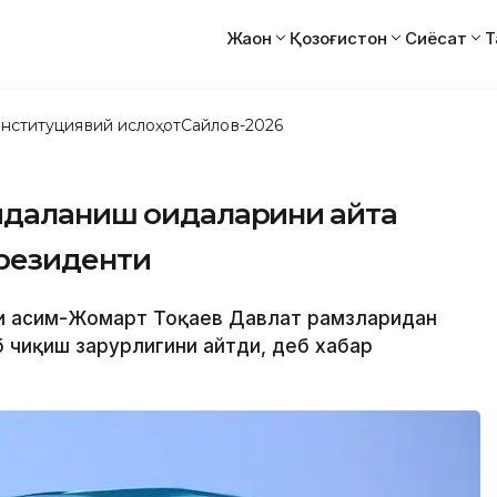
Жаҳон
Қозоғистон
Сиёсат
Т
нституциявий ислоҳот
Сайлов-2026
даланиш қоидаларини қайта
Президенти
нти Қасим-Жомарт Тоқаев Давлат рамзларидан
 чиқиш зарурлигини айтди, деб хабар