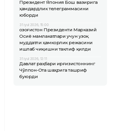
Президент Япония Бош вазирига
ҳамдардлик телеграммасини
юборди
31 iyul 2026, 15:00
Қозоғистон Президенти Марказий
Осиё мамлакатлари учун узоқ
муддатли ҳамкорлик режасини
ишлаб чиқишни таклиф қилди
31 iyul 2026, 12:11
Давлат раҳбари Қирғизистоннинг
Чўлпон-Ота шаҳрига ташриф
буюрди