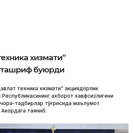
техника хизмати”
 ташриф буюрди
авлат техника хизмати” акциядорлик
н Республикасининг ахборот хавфсизлигини
 чора-тадбирлар тўғрисида маълумот
 Акордага таяниб.