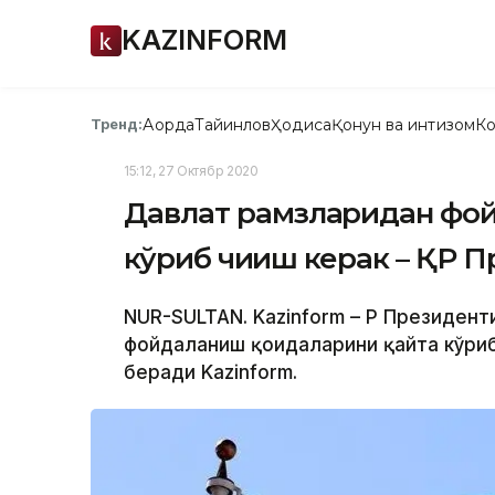
KAZINFORM
Ақорда
Тайинлов
Ҳодиса
Қонун ва интизом
Ко
Тренд:
15:12, 27 Октябр 2020
Давлат рамзларидан фой
кўриб чиқиш керак – ҚР 
NUR-SULTAN. Kazinform – ҚР Президе
фойдаланиш қоидаларини қайта кўриб
беради Kazinform.