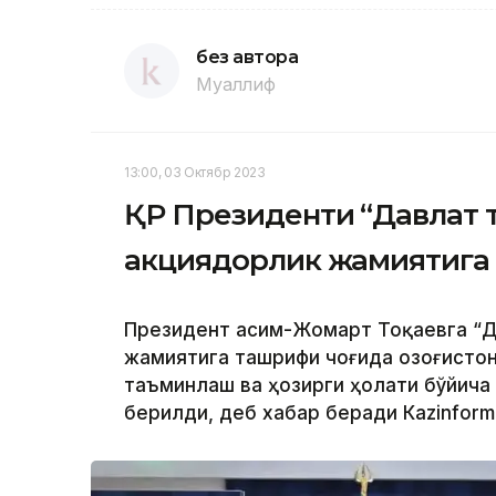
без автора
Муаллиф
13:00, 03 Октябр 2023
ҚР Президенти “Давлат 
акциядорлик жамиятига
Президент Қасим-Жомарт Тоқаевга “Д
жамиятига ташрифи чоғида Қозоғисто
таъминлаш ва ҳозирги ҳолати бўйича
берилди, деб хабар беради Каzinform