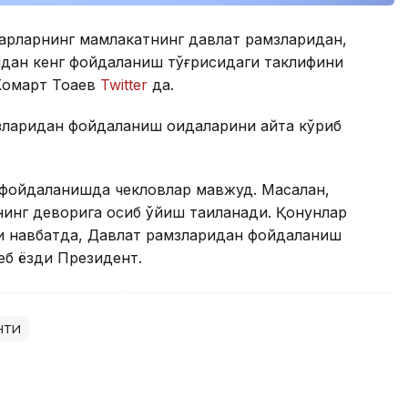
варларнинг мамлакатнинг давлат рамзларидан,
идан кенг фойдаланиш тўғрисидаги таклифини
Жомарт Тоқаев
Twitter
да.
ларидан фойдаланиш қоидаларини қайта кўриб
 фойдаланишда чекловлар мавжуд. Масалан,
инг деворига осиб қўйиш тақиқланади. Қонунлар
чи навбатда, Давлат рамзларидан фойдаланиш
деб ёзди Президент.
нти