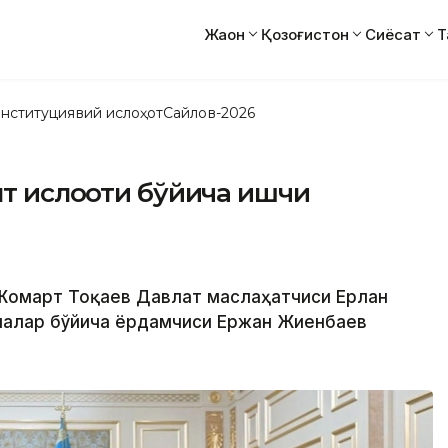
Жаҳон
Қозоғистон
Сиёсат
Т
нституциявий ислоҳот
Сайлов-2026
т ислоҳоти бўйича ишчи
-Жомарт Тоқаев Давлат маслаҳатчиси Ерлан
алалар бўйича ёрдамчиси Ержан Жиенбаев