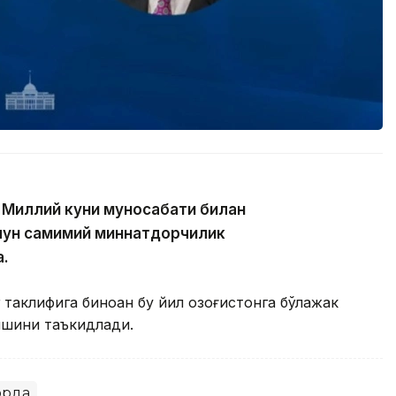
 Миллий куни муносабати билан
чун самимий миннатдорчилик
а.
таклифига биноан бу йил Қозоғистонга бўлажак
ишини таъкидлади.
орда