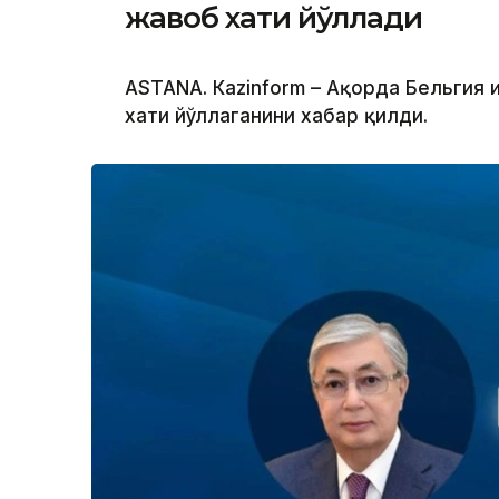
жавоб хати йўллади
ASTANА. Кazinform – Ақорда Бельгия 
хати йўллаганини хабар қилди.