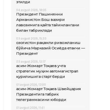
этилди
04 avgust 2026, 18:05
Президент Пашинянни
Арманистон Бош вазири
лавозимига қайта тайинлангани
билан табриклади
03 avgust 2026, 15:33
Қозоғистон рақамли ривожланиш
бўйича Марказий Осиёда етакчи —
Президент
03 avgust 2026, 12:17
Қасим-Жомарт Тоқаев учта
стратегик муҳим автомагистрал
қурилишига старт берди
01 avgust 2026, 13:00
Қасим-Жомарт Тоқаев Швейцария
Президентига табрик
телеграммасини юборди
01 avgust 2026, 11:41