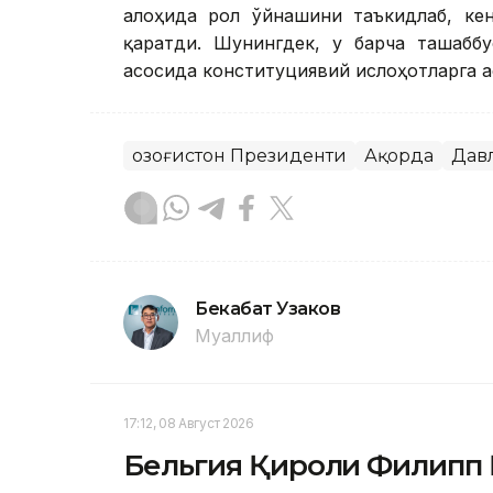
алоҳида рол ўйнашини таъкидлаб, кен
қаратди. Шунингдек, у барча ташабб
асосида конституциявий ислоҳотларга 
Қозоғистон Президенти
Ақорда
Давл
Бекабат Узаков
Муаллиф
17:12, 08 Август 2026
Бельгия Қироли Филипп 