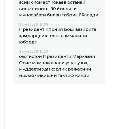
Қасим-Жомарт Тоқаев Қостанай
вилоятининг 90 йиллиги
муносабати билан табрик йўллади
31 iyul 2026, 17:09
Президент Япония Бош вазирига
ҳамдардлик телеграммасини
юборди
31 iyul 2026, 15:00
Қозоғистон Президенти Марказий
Осиё мамлакатлари учун узоқ
муддатли ҳамкорлик режасини
ишлаб чиқишни таклиф қилди