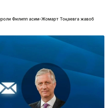
Қироли Филипп Қасим-Жомарт Тоқаевга жавоб