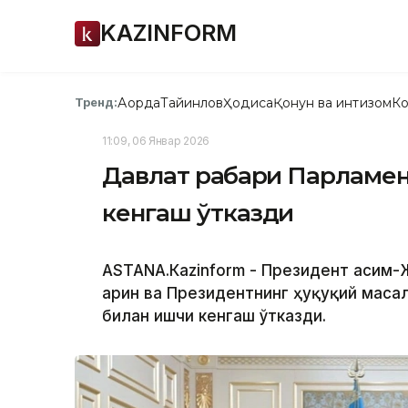
KAZINFORM
Ақорда
Тайинлов
Ҳодиса
Қонун ва интизом
Ко
Тренд:
11:09, 06 Январ 2026
Давлат раҳбари Парламен
кенгаш ўтказди
ASTANА.Кazinform - Президент Қасим
Қарин ва Президентнинг ҳуқуқий мас
билан ишчи кенгаш ўтказди.