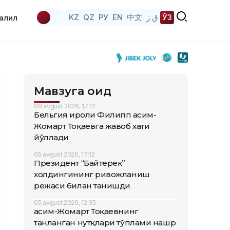
KZ
QZ
РУ
EN
中文
ق ز
ЎЗ
аҳлил
Мавзуга оид
08 avgust 2026, 17:12
Бельгия Қироли Филипп Қасим-
Жомарт Тоқаевга жавоб хати
йўллади
05 avgust 2026, 17:12
Президент “Байтерек”
холдингининг ривожланиш
режаси билан танишди
05 avgust 2026, 12:35
Қасим-Жомарт Тоқаевнинг
танланган нутқлари тўплами нашр