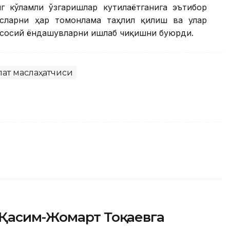
г кўламли ўзгаришлар кутилаётганига эътибор
усларни ҳар томонлама таҳлил қилиш ва улар
асосий ёндашувларни ишлаб чиқишни буюрди.
ат маслаҳатчиси
Қасим-Жомарт Тоқаевга