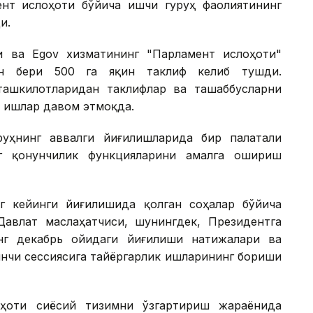
ент ислоҳоти бўйича ишчи гуруҳ фаолиятининг
и.
си ва Egov хизматининг "Парламент ислоҳоти"
ан бери 500 га яқин таклиф келиб тушди.
ташкилотларидан таклифлар ва ташаббусларни
 ишлар давом этмоқда.
уҳнинг аввалги йиғилишларида бир палатали
г қонунчилик функцияларини амалга ошириш
г кейинги йиғилишида қолган соҳалар бўйича
Давлат маслаҳатчиси, шунингдек, Президентга
нг декабрь ойидаги йиғилиши натижалари ва
инчи сессиясига тайёргарлик ишларининг бориши
оҳоти сиёсий тизимни ўзгартириш жараёнида