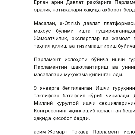
Ерлан Қарин Давлат раҳбарига Парлам
оралиқ натижалари ҳақида ахборот берд
Масалан, e-Otinish давлат платформа
махсус бўлими ишга туширилганид
Жамоатчилик, экспертлар ва жамоат 
таҳлил қилиш ва тизимлаштириш бўйича
Парламент ислоҳоти бўйича ишчи гур
Парламентни шакллантириш ва унин
масалалари муҳокама қилинган эди.
9 январга белгиланган Ишчи гуруҳнин
таклифлар батафсил кўриб чиқилади. 
Миллий қурултой ишчи секцияларини
Конгресснинг яқинлашиб келаётган беш
ҳақида ҳисобот берди.
Қасим-Жомарт Тоқаев Парламент исл