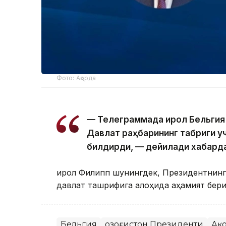
Фото: Ақорда
— Телеграммада Қирол Бельгия
Давлат раҳбарининг табриги у
билдирди, — дейилади хабард
Қирол Филипп шунингдек, Президентнинг 
давлат ташрифига алоҳида аҳамият бер
Бельгия
Қозоғистон Президенти
Ақ