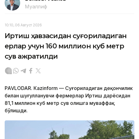
Муаллиф
10:10, 06 Август 2026
Иртиш ҳавзасидан суғориладиган
ерлар учун 160 миллион куб метр
сув ажратилди
PAVLODAR. Кazinform — Суғориладиган деҳқончилик
билан шуғулланувчи фермерлар Иртиш дарёсидан
81,1 миллион куб метр сув олишга муваффақ
бўлишди.