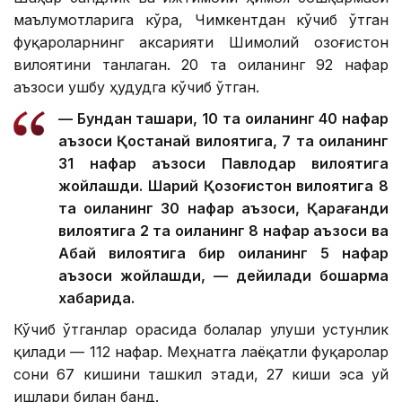
маълумотларига кўра, Чимкентдан кўчиб ўтган
фуқароларнинг аксарияти Шимолий Қозоғистон
вилоятини танлаган. 20 та оиланинг 92 нафар
аъзоси ушбу ҳудудга кўчиб ўтган.
— Бундан ташқари, 10 та оиланинг 40 нафар
аъзоси Қостанай вилоятига, 7 та оиланинг
31 нафар аъзоси Павлодар вилоятига
жойлашди. Шарқий Қозоғистон вилоятига 8
та оиланинг 30 нафар аъзоси, Қарағанди
вилоятига 2 та оиланинг 8 нафар аъзоси ва
Абай вилоятига бир оиланинг 5 нафар
аъзоси жойлашди, — дейилади бошқарма
хабарида.
Кўчиб ўтганлар орасида болалар улуши устунлик
қилади — 112 нафар. Меҳнатга лаёқатли фуқаролар
сони 67 кишини ташкил этади, 27 киши эса уй
ишлари билан банд.