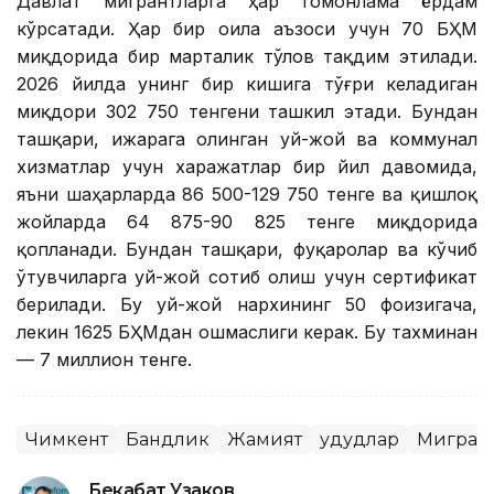
Давлат мигрантларга ҳар томонлама ёрдам
кўрсатади. Ҳар бир оила аъзоси учун 70 БҲМ
миқдорида бир марталик тўлов тақдим этилади.
2026 йилда унинг бир кишига тўғри келадиган
миқдори 302 750 тенгени ташкил этади. Бундан
ташқари, ижарага олинган уй-жой ва коммунал
хизматлар учун харажатлар бир йил давомида,
яъни шаҳарларда 86 500-129 750 тенге ва қишлоқ
жойларда 64 875-90 825 тенге миқдорида
қопланади. Бундан ташқари, фуқаролар ва кўчиб
ўтувчиларга уй-жой сотиб олиш учун сертификат
берилади. Бу уй-жой нархининг 50 фоизигача,
лекин 1625 БҲМдан ошмаслиги керак. Бу тахминан
— 7 миллион тенге.
Чимкент
Бандлик
Жамият
Ҳудудлар
Миграц
Бекабат Узаков