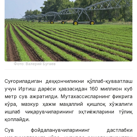
Фото: Валерий Бугаев
Суғориладиган деҳқончиликни қўллаб-қувватлаш
учун Иртиш дарёси ҳавзасидан 160 миллион куб
метр сув ажратилди. Мутахассисларнинг фикрига
кўра, мазкур ҳажм маҳаллий қишлоқ хўжалиги
ишлаб чиқарувчиларининг эҳтиёжларини тўлиқ
қоплайди.
Сув фойдаланувчиларининг дастлабки