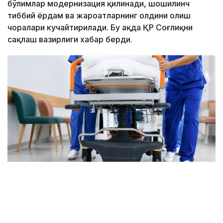
бўлимлар модернизация қилинади, шошилинч
тиббий ёрдам ва жароҳатларнинг олдини олиш
чоралари кучайтирилади. Бу ҳақда ҚР Соғлиқни
сақлаш вазирлиги хабар берди.
Фото: Марказий коммуникациялар хизмати
Бугунги кунда ихтисослашган ёрдам 1500 дан