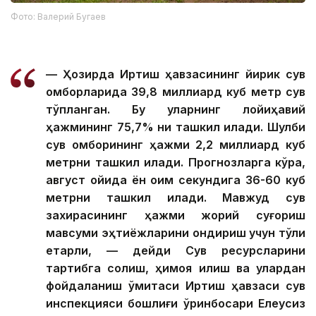
Фото: Валерий Бугаев
— Ҳозирда Иртиш ҳавзасининг йирик сув
омборларида 39,8 миллиард куб метр сув
тўпланган. Бу уларнинг лойиҳавий
ҳажмининг 75,7% ни ташкил қилади. Шулби
сув омборининг ҳажми 2,2 миллиард куб
метрни ташкил қилади. Прогнозларга кўра,
август ойида ён оқим секундига 36-60 куб
метрни ташкил қилади. Мавжуд сув
захирасининг ҳажми жорий суғориш
мавсуми эҳтиёжларини қондириш учун тўлиқ
етарли, — дейди Сув ресурсларини
тартибга солиш, ҳимоя қилиш ва улардан
фойдаланиш қўмитаси Иртиш ҳавзаси сув
инспекцияси бошлиғи ўринбосари Елеусиз