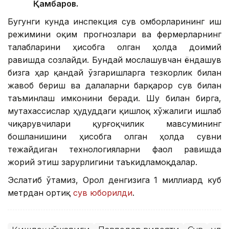
Қамбаров.
Бугунги кунда инспекция сув омборларининг иш
режимини оқим прогнозлари ва фермерларнинг
талабларини ҳисобга олган ҳолда доимий
равишда созлайди. Бундай мослашувчан ёндашув
бизга ҳар қандай ўзгаришларга тезкорлик билан
жавоб бериш ва далаларни барқарор сув билан
таъминлаш имконини беради. Шу билан бирга,
мутахассислар ҳудуддаги қишлоқ хўжалиги ишлаб
чиқарувчилари қурғоқчилик мавсумининг
бошланишини ҳисобга олган ҳолда сувни
тежайдиган технологияларни фаол равишда
жорий этиш зарурлигини таъкидламоқдалар.
Эслатиб ўтамиз, Орол денгизига 1 миллиард куб
метрдан ортиқ
сув юборилди
.