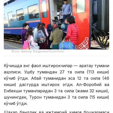
Фото: Виктор Федюнин/Kazinform
Кўчишда энг фаол иштирокчилар — Қаратау тумани
аҳолиси. Ушбу тумандан 27 та оила (113 киши)
кўчиб ўтди. Абай туманидан эса 12 та оила (46
киши) дастурда иштирок этди. Ал-Форобий ва
Енбекши туманларидан 3 та оила (жами 32 киши),
шунингдек, Турон туманидан 3 та оила (15 киши)
кўчиб ўтди.
Шаҳар бандлик ва ижтимоий ҳимоя бошқармаси