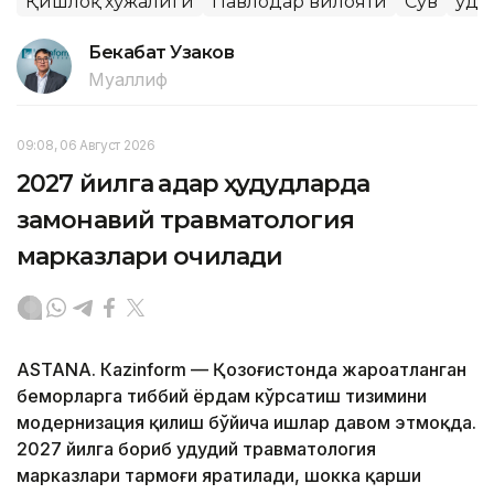
Қишлоқ хўжалиги
Павлодар вилояти
Сув
Ҳуд
Бекабат Узаков
Муаллиф
09:08, 06 Август 2026
2027 йилга қадар ҳудудларда
замонавий травматология
марказлари очилади
ASTANА. Кazinform — Қозоғистонда жароҳатланган
беморларга тиббий ёрдам кўрсатиш тизимини
модернизация қилиш бўйича ишлар давом этмоқда.
2027 йилга бориб ҳудудий травматология
марказлари тармоғи яратилади, шокка қарши