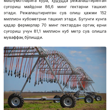
маълумотларига кўра, ҳудудда режалаштирилган
суғориш майдони 86,6 минг гектарни ташкил
этади. Режалаштирилган сув олиш ҳажми 152
миллион кубометрни ташкил этади. Бугунги кунга
қадар фермерлар 70 минг гектардан ортиқ ерни
суғориш учун 81,1 миллион куб метр сув олишга
муваффақ бўлишди.