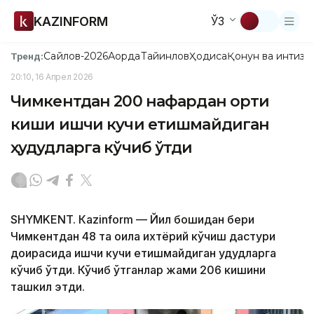
KAZINFORM
ЎЗ
Сайлов-2026
Ақорда
Тайинлов
Ҳодиса
Қонун ва интизо
Тренд:
20:10, 16 Апрел 2026
Чимкентдан 200 нафардан ортиқ
киши ишчи кучи етишмайдиган
ҳудудларга кўчиб ўтди
SHYMKENT. Кazinform — Йил бошидан бери
Чимкентдан 48 та оила ихтёрий кўчиш дастури
доирасида ишчи кучи етишмайдиган ҳудудларга
кўчиб ўтди. Кўчиб ўтганлар жами 206 кишини
ташкил этди.