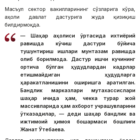
Масъул сектор вакилларининг сўзларига кўра,
аҳоли давлат дастурига жуда қизиқиш
билдирмоқда.
— Шаҳар аҳолиси ўртасида ихтиёрий
равишда кўчиш дастури бўйича
тушунтириш ишлари мунтазам равишда
олиб борилмоқда. Дастур ишчи кучининг
ортиқча бўлган ҳудудлардан кадрлар
етишмайдиган ҳудудларга
ҳаракатланишини оширишга қаратилган.
Бандлик марказлари мутахассислари
шаҳар ичида ҳам, чекка турар жой
массивларида ҳам ахборот учрашувларини
ўтказадилар, — деди шаҳар бандлик ва
ижтимоий ҳимоя бошқармаси бошлиғи
Жанат Ўтебаева.