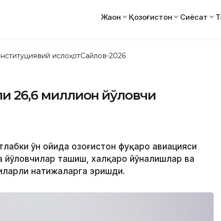
Жаҳон
Қозоғистон
Сиёсат
Т
нституциявий ислоҳот
Сайлов-2026
ли 26,6 миллион йўловчи
тлабки ўн ойида Қозоғистон фуқаро авиацияси
а йўловчилар ташиш, халқаро йўналишлар ва
иларли натижаларга эришди.