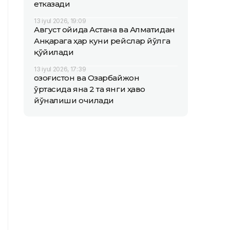
етказади
13 iyul 2026, 19:09
Август ойида Астана ва Алматидан
Анқарага ҳар куни рейслар йўлга
қўйилади
13 iyul 2026, 17:39
Қозоғистон ва Озарбайжон
ўртасида яна 2 та янги ҳаво
йўналиши очилади