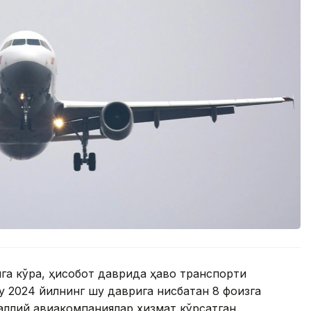
ига кўра, ҳисобот даврида ҳаво транспорти
Бу 2024 йилнинг шу даврига нисбатан 8 фоизга
аллий авиакомпаниялар хизмат кўрсатган.