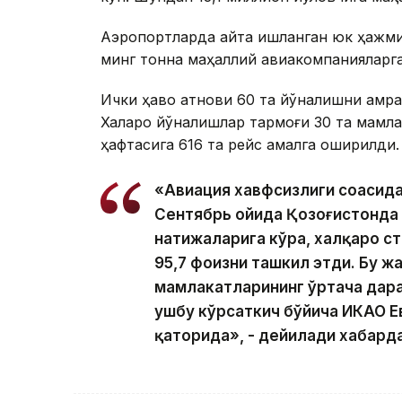
Аэропортларда қайта ишланган юк ҳажми
минг тонна маҳаллий авиакомпанияларга
Ички ҳаво қатнови 60 та йўналишни қамра
Халқаро йўналишлар тармоғи 30 та мамла
ҳафтасига 616 та рейс амалга оширилди.
«Авиация хавфсизлиги соҳасида
Сентябрь ойида Қозоғистонда 
натижаларига кўра, халқаро с
95,7 фоизни ташкил этди. Бу ж
мамлакатларининг ўртача дар
ушбу кўрсаткич бўйича ИКАО 
қаторида», - дейилади хабарда