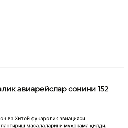
талик авиарейслар сонини 152
тон ва Хитой фуқаролик авиацияси
жлантириш масалаларини муҳокама қилди.