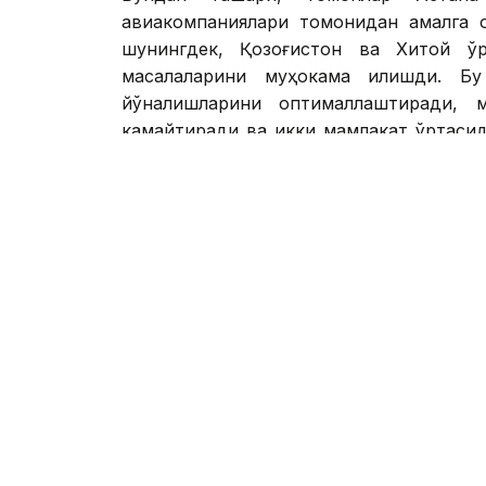
авиакомпаниялари томонидан амалга о
шунингдек, Қозоғистон ва Хитой ўр
масалаларини муҳокама қилишди. Б
йўналишларини оптималлаштиради, 
камайтиради ва икки мамлакат ўртасид
шароитлар яратади.