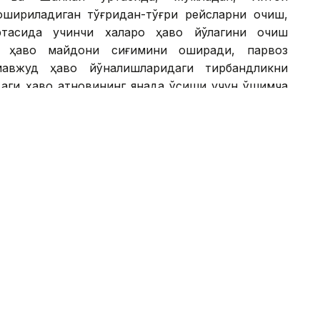
шириладиган тўғридан-тўғри рейсларни очиш,
тасида учинчи халқаро ҳаво йўлагини очиш
у ҳаво майдони сиғимини оширади, парвоз
мавжуд ҳаво йўналишларидаги тирбандликни
аги ҳаво қатновининг янада ўсиши учун қўшимча