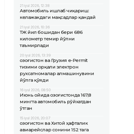
21 iyul 2026, 12:38
Автомобиль ишлаб чиқариш:
келажакдаги мақсадлар қандай
21 iyul 2026, 10:36
ҚТЖ йил бошидан бери 686
километр темир йўлни
таъмирлади
20 iyul 2026, 13:39
Қозоғистон ва Грузия e-Permit
тизими орқали электрон
рухсатномалар алмашинувини
йўлга қўяди
16 iyul 2026, 08:50
Июнь ойида Қозоғистонда 167,8
мингта автомобиль рўйхатдан
ўтган
15 iyul 2026, 20:07
Қозоғистон ва Хитой ҳафталик
авиарейслар сонини 152 тага