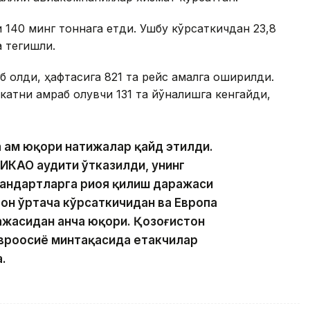
 140 минг тоннага етди. Ушбу кўрсаткичдан 23,8
 тегишли.
б олди, ҳафтасига 821 та рейс амалга оширилди.
катни қамраб олувчи 131 та йўналишга кенгайди,
 ҳам юқори натижалар қайд этилди.
ИКАО аудити ўтказилди, унинг
тандартларга риоя қилиш даражаси
аҳон ўртача кўрсаткичидан ва Европа
ажасидан анча юқори. Қозоғистон
Евроосиё минтақасида етакчилар
.