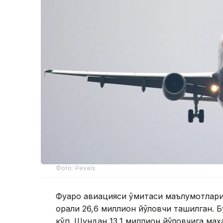
Фото: Pexels
Фуқаро авиацияси қўмитаси маълумотлар
орқали 26,6 миллион йўловчи ташилган. 
кўп. Шундан 13,1 миллион йўловчига маҳ