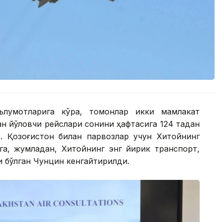
аълумотларига кўра, томонлар икки мамлакат
н йўловчи рейслари сонини ҳафтасига 124 тадан
. Қозоғистон билан парвозлар учун Хитойнинг
га, жумладан, Хитойнинг энг йирик транспорт,
и бўлган Чунцин кенгайтирилди.