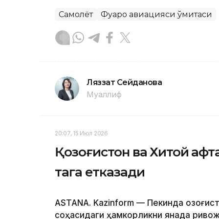
Самолёт
Фуқаро авиацияси қўмитаси
Ляззат Сейданова
Муаллиф
20:07, 15 Июл 2026
Қозоғистон ва Хитой ҳаф
тага етказади
ASTANA. Kazinform — Пекинда Қозоғис
соҳасидаги ҳамкорликни янада риво