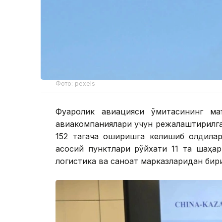
Фото: pexels
Фуқаролик авиацияси қўмитасининг м
авиакомпаниялари учун режалаштирилга
152 тагача оширишга келишиб олдилар
асосий пунктлари рўйхати 11 та шаҳар
логистика ва саноат марказларидан бир