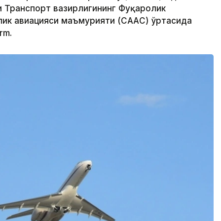
и Транспорт вазирлигининг Фуқаролик
лик авиацияси маъмурияти (CААC) ўртасида
rm.