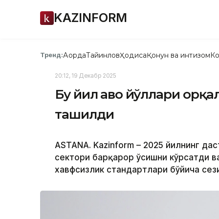
KAZINFORM
Ақорда
Тайинлов
Ҳодиса
Қонун ва интизом
Ко
Тренд:
20:12, 19 Декабр 2025
Бу йил ҳаво йўллари орқа
ташилди
ASTANA. Kazinform – 2025 йилнинг дас
сектори барқарор ўсишни кўрсатди в
хавфсизлик стандартлари бўйича сез