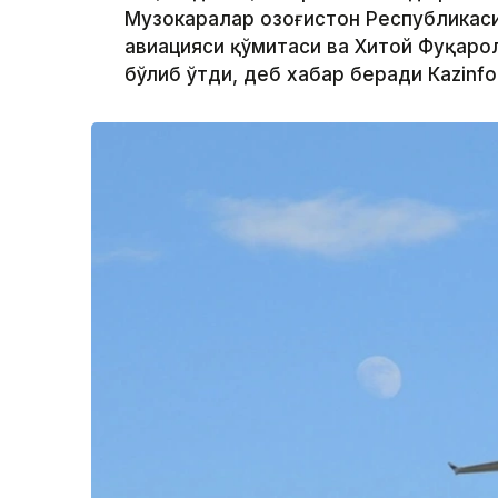
Музокаралар Қозоғистон Республикас
авиацияси қўмитаси ва Хитой Фуқаро
бўлиб ўтди, деб хабар беради Кazinfo