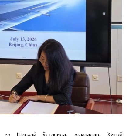
а ва Шанхай ўртасида, жумладан, Хитой