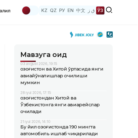
KZ
QZ
РУ
EN
中文
ق ز
ЎЗ
аҳлил
Мавзуга оид
03 avgust 2026, 19:15
Қозоғистон ва Хитой ўртасида янги
авиайўналишлар очилиши
мумкин
28 iyul 2026, 17:15
Қозоғистондан Хитой ва
Ўзбекистонга янги авиарейслар
очилади
21 iyul 2026, 14:10
Бу йил Қозоғистонда 190 мингта
автомобиль ишлаб чиқарилади