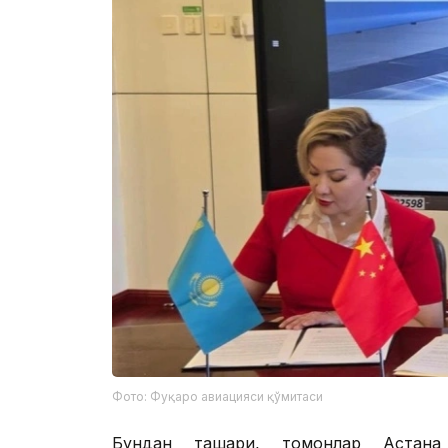
Фото: Фуқаро авиацияси қўмитаси
Бундан ташқари, томонлар Астан