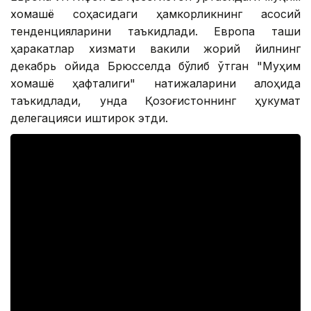
хомашё соҳасидаги ҳамкорликнинг асосий
тенденцияларини таъкидлади. Европа ташқи
ҳаракатлар хизмати вакили жорий йилнинг
декабрь ойида Брюсселда бўлиб ўтган "Муҳим
хомашё ҳафталиги" натижаларини алоҳида
таъкидлади, унда Қозоғистоннинг ҳукумат
делегацияси иштирок этди.