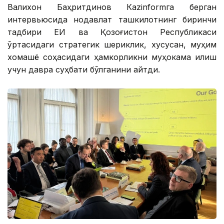
Валихон Баҳритдинов Кazinformга берган
интервьюсида нодавлат ташкилотнинг биринчи
тадбири ЕИ ва Қозоғистон Республикаси
ўртасидаги стратегик шериклик, хусусан, муҳим
хомашё соҳасидаги ҳамкорликни муҳокама қилиш
учун давра суҳбати бўлганини айтди.