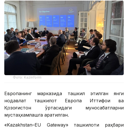
Фото: Kazinform
Европанинг марказида ташкил этилган янги
нодавлат ташкилот Европа Иттифоқи ва
Қозоғистон ўртасидаги муносабатларни
мустаҳкамлашга қаратилган.
«Kazakhstan–EU Gateway» ташкилоти раҳбари