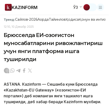
KAZINFORM
ЎЗ
Сайлов-2026
Ақорда
Тайинлов
Ҳодиса
Қонун ва интизо
Тренд:
12:10, 10 Декабр 2025
Брюсселда ЕИ-Қозоғистон
муносабатларини ривожлантириш
учун янги платформа ишга
туширилди
ASTANА. Кazinform — Сешанба куни Брюсселда
«Kazakhstan–EU Gateway» («Қозоғистон–ЕИ
портали») деб номланган янги ташкилот ишга
туширилди, деб хабар беради Кazinform мухбири.