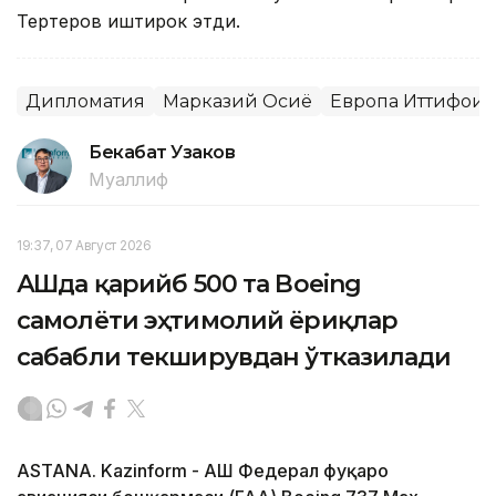
Тертеров иштирок этди.
Дипломатия
Марказий Осиё
Европа Иттифоқи
Бекабат Узаков
Муаллиф
19:37, 07 Август 2026
АҚШда қарийб 500 та Boeing
самолёти эҳтимолий ёриқлар
сабабли текширувдан ўтказилади
ASTANA. Kazinform - АҚШ Федерал фуқаро