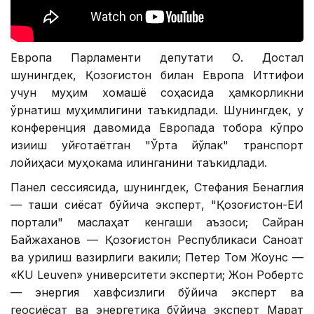
Европа Парламенти депутати О. Достал
шунингдек, Қозоғистон билан Европа Иттифоқи
учун муҳим хомашё соҳасида ҳамкорликни
ўрнатиш муҳимлигини таъкидлади. Шунингдек, у
конференция давомида Европада тобора кўпроқ
қизиқиш уйғотаётган "Ўрта йўлак" транспорт
лойиҳаси муҳокама қилинганини таъкидлади.
Панел сессиясида, шунингдек, Стефания Бенаглия
— ташқи сиёсат бўйича эксперт, "Қозоғистон-ЕИ
портали" маслаҳат кенгаши аъзоси; Сайран
Байжаханов — Қозоғистон Республикаси Саноат
ва қурилиш вазирлиги вакили; Петер Том Жоунс —
«KU Leuven» университети эксперти; Жон Робертс
— энергия хавфсизлиги бўйича эксперт ва
геосиёсат ва энергетика бўйича эксперт Марат