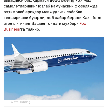
авиацияси бошқармаси (FAA) Boeing 737 Max
самолётларининг юзлаб намунасини фюзеляжда
эҳтимолий ёриқлар мавжудлиги сабабли
текширишни буюрди, деб хабар беради Kazinform
агентлигининг Вашингтондаги мухбири
Fox
Business
'га таяниб.
Фото: Boeing