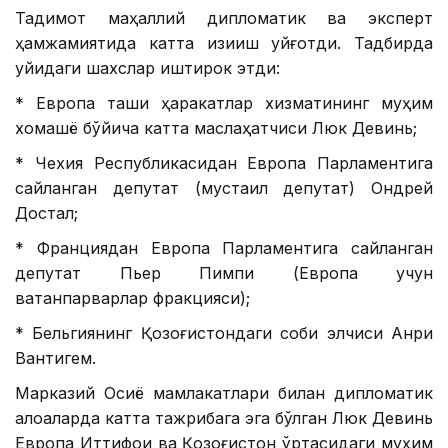
Тақдимот маҳаллий дипломатик ва эксперт
ҳамжамиятида катта қизиқиш уйғотди. Тадбирда
қуйидаги шахслар иштирок этди:
* Европа ташқи ҳаракатлар хизматининг муҳим
хомашё бўйича катта маслаҳатчиси Люк Девинь;
* Чехия Республикасидан Европа Парламентига
сайланган депутат (мустақил депутат) Ондрей
Достал;
* Франциядан Европа Парламентига сайланган
депутат Пьер Пимпи (Европа учун
ватанпарварлар фракцияси);
* Бельгиянинг Қозоғистондаги собиқ элчиси Анри
Вантигем.
Марказий Осиё мамлакатлари билан дипломатик
алоқаларда катта тажрибага эга бўлган Люк Девинь
Европа Иттифоқи ва Қозоғистон ўртасидаги муҳим