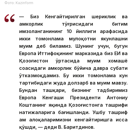
Фото: Kazinform
— Биз Кенгайтирилган шериклик ва
ҳамкорлик тўғрисидаги битим
имзоланганининг 10 йиллиги арафасида
икки томонлама мулоқотни якунлашни
муҳим деб биламиз. Шунинг учун, бугун
Европа Иттифоқининг марказида биз ЕИ ва
Қозоғистон ўртасида муҳим хомашё
соҳасидаги ҳамкорлик бўйича давра суҳбати
ўтказмоқдамиз. Бу икки томонлама кун
тартибидаги жуда долзарб ва муҳим мавзу.
Бундан ташқари, бизнинг тадбиримиз
Европа Кенгаши Президенти Антониу
Коштанинг яқинда Қозоғистонга ташрифи
натижаларига бағишланди. Ушбу ташриф
ҳам алоқаларимизни кенгайтиришга ҳисса
қўшди, — деди В. Баҳритдинов.