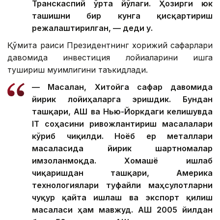
Транскаспий ўрта йўлаги. Ҳозирги юк
ташишни бир кунга қисқартириш
режалаштирилган, — деди у.
Қўмита раиси Президентнинг хорижий сафарлари
давомида инвестиция лойиҳаларини ишга
тушириш муҳимлигини таъкидлади.
— Масалан, Хитойга сафар давомида
йирик лойиҳаларга эришдик. Бундан
ташқари, АҚШ ва Нью-Йоркдаги келишувда
IТ соҳасини ривожлантириш масалалари
кўриб чиқилди. Ноёб ер металлари
масаласида йирик шартномалар
имзоланмоқда. Хомашё ишлаб
чиқаришдан ташқари, Америка
технологиялари туфайли маҳсулотларни
чуқур қайта ишлаш ва экспорт қилиш
масаласи ҳам мавжуд. АҚШ 2005 йилдан