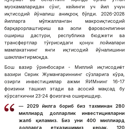
муҳокамаларидан сўнг, кейинги уч йил учун
иқтисодий йўналиш аниқроқ бўлди. 2026-2028
йилларга мўлжалланган макроиқтисодий
барқарорлаштириш ва аҳоли фаровонлигини
ошириш дастури, республика бюджети ва
трансфертлар тўғрисидаги қонун лойиҳалари
мамлакатнинг янги иқтисодий йўналишини
шакллантирмоқда.
Бош вазир ўринбосари - Миллий иқтисодиёт
вазири Серик Жуманғариннинг сўзларига кўра,
ҳозирги инвестициялар ҳажми ЯИМнинг 16-17
фоизини ташкил этади ва асосий мақсад бу
кўрсаткични 23-24 фоизгача оширишдир.
— 2029 йилга бориб биз тахминан 280
миллиард долларлик инвестицияларни
жалб қиламиз. Биз уни 400 миллиард
долларга етказишимиз керак. 120