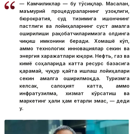
— Камчиликлар — бу тўсиқлар. Масалан,
маъмурий процедураларнинг узоқлиги,
бюрократия, суд тизимига ишончнинг
пастлиги ва лойиҳаларнинг суст амалга
оширилиши рақобатчиларимизга олдинга
чиқиш имконини беради. Хомашё кўп,
аммо технологик инновациялар секин ва
энергия харажатлари юқори. Нефть, газ ва
кимё соҳаларида катта ресурс базасига
қарамай, чуқур қайта ишлаш лойиҳалари
секин амалга оширилмоқда. Туризмга
келсак, салоҳият катта, аммо
инфратузилма, хизмат кўрсатиш ва
маркетинг ҳали ҳам етарли эмас, — деди
у.