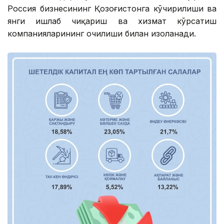
Россия бизнесининг Қозоғистонга кўчирилиши ва
янги ишлаб чиқариш ва хизмат кўрсатиш
компанияларининг очилиши билан изоҳланади.