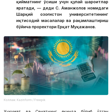
қийматнинг ўсиши учун қулай шароитлар
яратади, — деди С. Аманжолов номидаги
Шарқий Қозоғистон университетининг
иқтисодий масалалар ва рақамлаштириш
бўйича проректори Ерқат Муқажанов.
Коллаж: Kazinform / Freepik
Ҳукумат ва Сенатнинг яқинда бўлиб ўтган