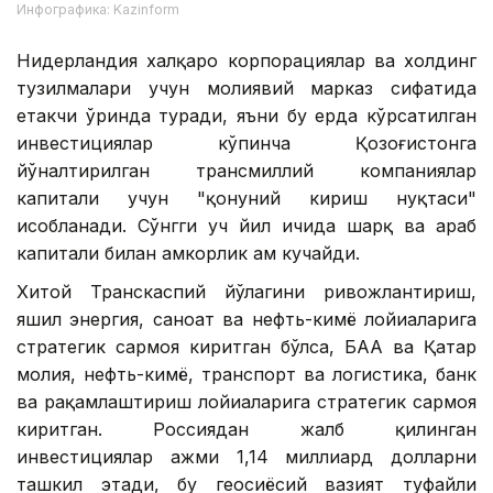
Инфографика: Kazinform
Нидерландия халқаро корпорациялар ва холдинг
тузилмалари учун молиявий марказ сифатида
етакчи ўринда туради, яъни бу ерда кўрсатилган
инвестициялар кўпинча Қозоғистонга
йўналтирилган трансмиллий компаниялар
капитали учун "қонуний кириш нуқтаси"
ҳисобланади. Сўнгги уч йил ичида шарқ ва араб
капитали билан ҳамкорлик ҳам кучайди.
Хитой Транскаспий йўлагини ривожлантириш,
яшил энергия, саноат ва нефть-кимё лойиҳаларига
стратегик сармоя киритган бўлса, БАА ва Қатар
молия, нефть-кимё, транспорт ва логистика, банк
ва рақамлаштириш лойиҳаларига стратегик сармоя
киритган. Россиядан жалб қилинган
инвестициялар ҳажми 1,14 миллиард долларни
ташкил этади, бу геосиёсий вазият туфайли