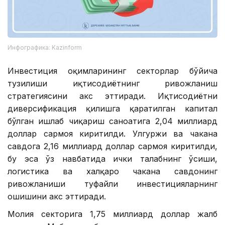
Инфографика: Kazinform
Инвестиция оқимларининг секторлар бўйича
тузилиши иқтисодиётнинг ривожланиш
стратегиясини акс эттиради. Иқтисодиётни
диверсификация қилишга қаратилган капитал
бўлган ишлаб чиқариш саноатига 2,04 миллиард
доллар сармоя киритилди. Улгуржи ва чакана
савдога 2,16 миллиард доллар сармоя киритилди,
бу эса ўз навбатида ички талабнинг ўсиши,
логистика ва халқаро чакана савдонинг
ривожланиши туфайли инвестицияларнинг
ошишини акс эттиради.
Молия секторига 1,75 миллиард доллар жалб