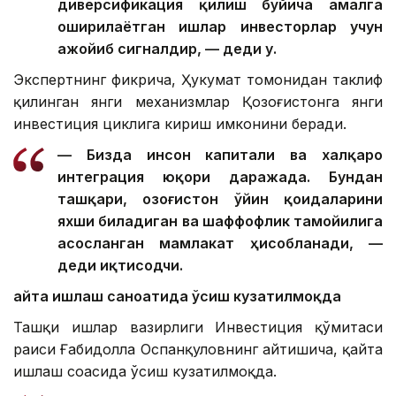
диверсификация қилиш бўйича амалга
оширилаётган ишлар инвесторлар учун
ажойиб сигналдир, — деди у.
Экспертнинг фикрича, Ҳукумат томонидан таклиф
қилинган янги механизмлар Қозоғистонга янги
инвестиция циклига кириш имконини беради.
— Бизда инсон капитали ва халқаро
интеграция юқори даражада. Бундан
ташқари, Қозоғистон ўйин қоидаларини
яхши биладиган ва шаффофлик тамойилига
асосланган мамлакат ҳисобланади, —
деди иқтисодчи.
Қайта ишлаш саноатида ўсиш кузатилмоқда
Ташқи ишлар вазирлиги Инвестиция қўмитаси
раиси Ғабидолла Оспанқуловнинг айтишича, қайта
ишлаш соҳасида ўсиш кузатилмоқда.