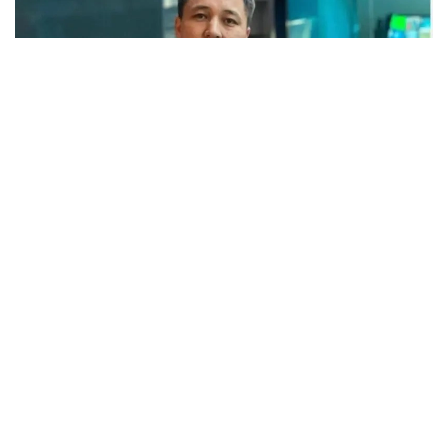
Фото: Б. Исқақовнинг шахсий архивидан
Иқтисодчининг фикрича, ҳудудларнинг
масъулиятини кучайтириш зарур.
– Инвестиция лойиҳаларини қўллаб-
қувватловчи профессионал жамоанинг
йўқлиги ҳокимларнинг мотивациясини