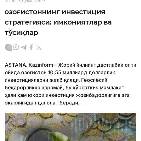
08:00, 15 Декабр 2025
Қозоғистоннинг инвестиция
стратегияси: имкониятлар ва
тўсиқлар
ASTANА. Кazinform – Жорий йилнинг дастлабки олти
ойида Қозоғистон 10,55 миллиард долларлик
инвестицияларни жалб қилди. Геосиёсий
беқарорликка қарамай, бу кўрсаткич мамлакат
ҳали ҳам юқори инвестиция жозибадорлигига эга
эканлигидан далолат беради.