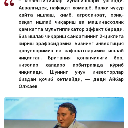
– Инвестициялар йўналишлари ўзгарди.
Аввалгидек, нафақат хомашё, балки чуқур
қайта ишлаш, кимё, агросаноат, озиқ-
овқат ишлаб чиқариш ва машинасозлик
ҳам катта мультипликатор эффект беради.
Биз ишлаб чиқариш саноатининг 2-циклига
кириш арафасидамиз. Бизнинг инвестиция
қонунларимиз ва кафолатларимиз ишлаб
чиқилган. Британия қонунчилиги бор,
низолар халқаро арбитражда кўриб
чиқилади. Шунинг учун инвесторлар
биздан қочиб кетмайди, — деди Айбар
Олжаев.