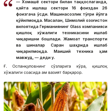
— Хомашё сектори билан таққослаганда,
қайта ишлаш сектори 16 фоиздан 26
фоизгача ўсди. Машинасозлик тўғри йўлга
қўйилмоқда. Масалан, Шимолий Қозоғистон
вилоятида Германиянинг Glass компанияси
қишлоқ хўжалиги техникасини ишлаб
чиқаришни бошлади. Жамоат транспорти
ва шиналар Саран шаҳрида ишлаб
чиқарилмоқда. Маиший техника ҳам
мавжуд, — деди у.
Ғ. Оспанқуловнинг сўзларига кўра, қишлоқ
хўжалиги соҳасида ҳам вазият барқарор.