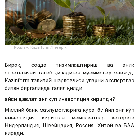
Коллаж: Kazinform / Freepik
Бироқ, соҳада тизимлаштириш ва аниқ
стратегияни талаб қиладиган муаммолар мавжуд.
Кazinform таҳлилий шарҳловчиси уларни экспертлар
билан биргаликда таҳлил қилди.
Қайси давлат энг кўп инвестиция киритди?
Миллий банк маълумотларига кўра, бу йил энг кўп
инвестиция киритган мамлакатлар қаторига
Нидерландия, Швейцария, Россия, Хитой ва БАА
киради.