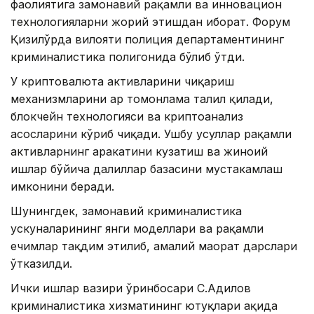
фаолиятига замонавий рақамли ва инновацион
технологияларни жорий этишдан иборат. Форум
Қизилўрда вилояти полиция департаментининг
криминалистика полигонида бўлиб ўтди.
У криптовалюта активларини чиқариш
механизмларини ҳар томонлама таҳлил қилади,
блокчейн технологияси ва криптоанализ
асосларини кўриб чиқади. Ушбу усуллар рақамли
активларнинг ҳаракатини кузатиш ва жиноий
ишлар бўйича далиллар базасини мустаҳкамлаш
имконини беради.
Шунингдек, замонавий криминалистика
ускуналарининг янги моделлари ва рақамли
ечимлар тақдим этилиб, амалий маҳорат дарслари
ўтказилди.
Ички ишлар вазири ўринбосари С.Адилов
криминалистика хизматининг ютуқлари ҳақида