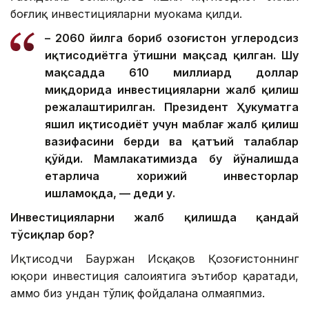
боғлиқ инвестицияларни муҳокама қилди.
– 2060 йилга бориб Қозоғистон углеродсиз
иқтисодиётга ўтишни мақсад қилган. Шу
мақсадда 610 миллиард доллар
миқдорида инвестицияларни жалб қилиш
режалаштирилган. Президент Ҳукуматга
яшил иқтисодиёт учун маблағ жалб қилиш
вазифасини берди ва қатъий талаблар
қўйди. Мамлакатимизда бу йўналишда
етарлича хорижий инвесторлар
ишламоқда, — деди у.
Инвестицияларни жалб қилишда қандай
тўсиқлар бор?
Иқтисодчи Бауржан Исқақов Қозоғистоннинг
юқори инвестиция салоҳиятига эътибор қаратади,
аммо биз ундан тўлиқ фойдалана олмаяпмиз.