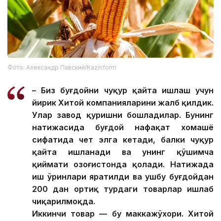
Фото: Александр Павский/Kazinform
– Биз буғдойни чуқур қайта ишлаш учун
йирик Хитой компанияларини жалб қилдик.
Улар завод қуришни бошладилар. Бунинг
натижасида буғдой нафақат хомашё
сифатида чет элга кетади, балки чуқур
қайта ишланади ва унинг қўшимча
қиймати Қозоғистонда қолади. Натижада
иш ўринлари яратилди ва ушбу буғдойдан
200 дан ортиқ турдаги товарлар ишлаб
чиқарилмоқда.
Иккинчи товар — бу маккажўхори. Хитой