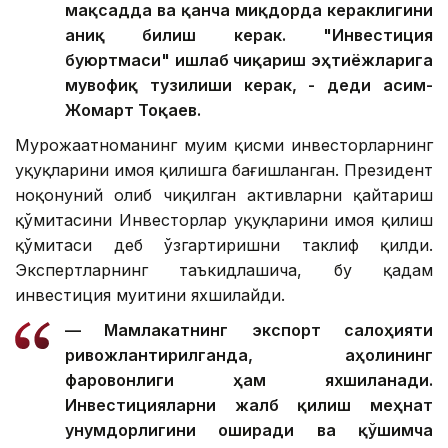
мақсадда ва қанча миқдорда кераклигини
аниқ билиш керак. "Инвестиция
буюртмаси" ишлаб чиқариш эҳтиёжларига
мувофиқ тузилиши керак, - деди Қасим-
Жомарт Тоқаев.
Мурожаатноманинг муҳим қисми инвесторларнинг
ҳуқуқларини ҳимоя қилишга бағишланган. Президент
ноқонуний олиб чиқилган активларни қайтариш
қўмитасини Инвесторлар ҳуқуқларини ҳимоя қилиш
қўмитаси деб ўзгартиришни таклиф қилди.
Экспертларнинг таъкидлашича, бу қадам
инвестиция муҳитини яхшилайди.
— Мамлакатнинг экспорт салоҳияти
ривожлантирилганда, аҳолининг
фаровонлиги ҳам яхшиланади.
Инвестицияларни жалб қилиш меҳнат
унумдорлигини оширади ва қўшимча