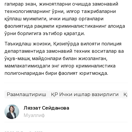
гапирар экан, жиноятларни очишда замонавий
технологияларнинг ўрни, илғор тажрибаларни
қўллаш муҳимлиги, ички ишлар органлари
фаолиятида рақамли криминалистиканинг алоҳида
ўрни борлигига эътибор қаратди.
Таъкидлаш жоизки, Қизилўрда вилояти полиция
департаментида замонавий техник воситалар ва
ўқув-машқ майдонлари билан жиҳозланган,
мамлакатимиздаги энг илғор криминалистика
полигонларидан бири фаолият юритмоқда.
Рақамлаштириш
ҚР Ички ишлар вазирлиги
Қи
Ляззат Сейданова
Муаллиф