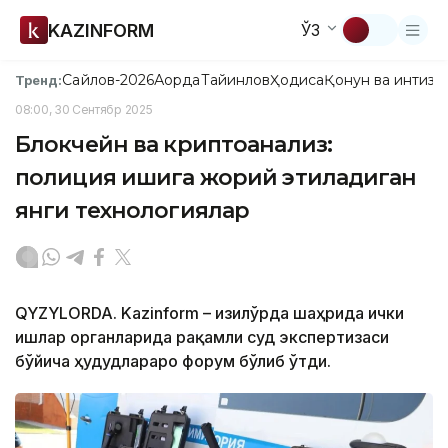
KAZINFORM
ЎЗ
Сайлов-2026
Ақорда
Тайинлов
Ҳодиса
Қонун ва интизо
Тренд:
08:00, 30 Сентябр 2025
Блокчейн ва криптоанализ:
полиция ишига жорий этиладиган
янги технологиялар
QYZYLORDA. Kazinform – Қизилўрда шаҳрида ички
ишлар органларида рақамли суд экспертизаси
бўйича ҳудудлараро форум бўлиб ўтди.