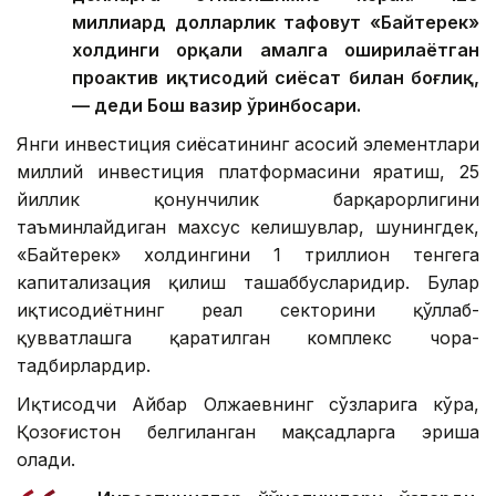
миллиард долларлик тафовут «Байтерек»
холдинги орқали амалга оширилаётган
проактив иқтисодий сиёсат билан боғлиқ,
— деди Бош вазир ўринбосари.
Янги инвестиция сиёсатининг асосий элементлари
миллий инвестиция платформасини яратиш, 25
йиллик қонунчилик барқарорлигини
таъминлайдиган махсус келишувлар, шунингдек,
«Байтерек» холдингини 1 триллион тенгега
капитализация қилиш ташаббусларидир. Булар
иқтисодиётнинг реал секторини қўллаб-
қувватлашга қаратилган комплекс чора-
тадбирлардир.
Иқтисодчи Айбар Олжаевнинг сўзларига кўра,
Қозоғистон белгиланган мақсадларга эриша
олади.