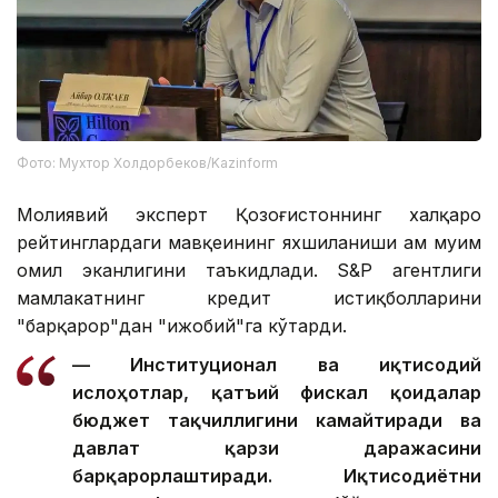
Фото: Мухтор Холдорбеков/Kazinform
Молиявий эксперт Қозоғистоннинг халқаро
рейтинглардаги мавқеининг яхшиланиши ҳам муҳим
омил эканлигини таъкидлади. S&P агентлиги
мамлакатнинг кредит истиқболларини
"барқарор"дан "ижобий"га кўтарди.
— Институционал ва иқтисодий
ислоҳотлар, қатъий фискал қоидалар
бюджет тақчиллигини камайтиради ва
давлат қарзи даражасини
барқарорлаштиради. Иқтисодиётни