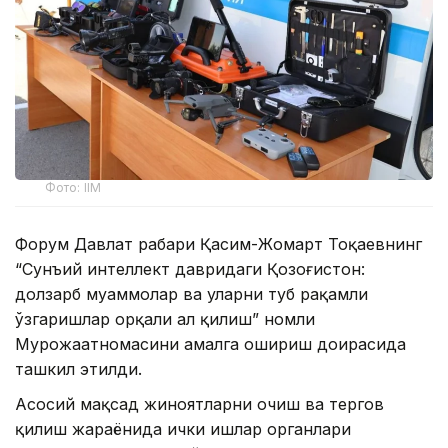
Фото: ІІМ
Форум Давлат раҳбари Қасим-Жомарт Тоқаевнинг
“Сунъий интеллект давридаги Қозоғистон:
долзарб муаммолар ва уларни туб рақамли
ўзгаришлар орқали ҳал қилиш” номли
Мурожаатномасини амалга ошириш доирасида
ташкил этилди.
Асосий мақсад жиноятларни очиш ва тергов
қилиш жараёнида ички ишлар органлари