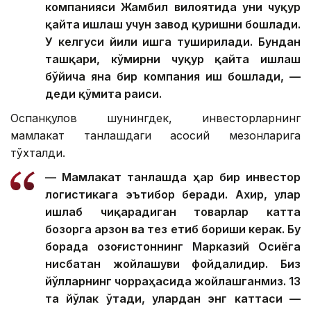
компанияси Жамбил вилоятида уни чуқур
қайта ишлаш учун завод қуришни бошлади.
У келгуси йили ишга туширилади. Бундан
ташқари, кўмирни чуқур қайта ишлаш
бўйича яна бир компания иш бошлади, —
деди қўмита раиси.
Оспанқулов шунингдек, инвесторларнинг
мамлакат танлашдаги асосий мезонларига
тўхталди.
— Мамлакат танлашда ҳар бир инвестор
логистикага эътибор беради. Ахир, улар
ишлаб чиқарадиган товарлар катта
бозорга арзон ва тез етиб бориши керак. Бу
борада Қозоғистоннинг Марказий Осиёга
нисбатан жойлашуви фойдалидир. Биз
йўлларнинг чорраҳасида жойлашганмиз. 13
та йўлак ўтади, улардан энг каттаси —