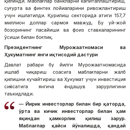
қилинди. Маблағлар банкларни капиталлаштириш,
суғурта ва финтех лойиҳаларини ривожлантириш
учун ишлатилди. Қурилиш секторида атиги 157,7
миллион доллар сармоя мавжуд. Бу уй-жой
бозорининг пасайиши ва фоиз ставкаларининг
ўсиши билан боғлиқ.
Президентнинг Мурожаатномаси ва
Ҳукуматнинг янги иқтисодий дастури
Давлат раҳбари бу йилги Мурожаатномасида
ишлаб чиқариш соҳасига маблағларни жалб
қилишни кучайтириш ва Ҳукумат учун инвестиция
сиёсатига янгича ёндашув зарурлигини
таъкидлади.
— Йирик инвесторлар билан бир қаторда,
ўрта ва кичик инвесторлар билан ҳам
яқиндан ҳамкорлик қилиш зарур.
Маблағлар қайси йўналишда, қандай