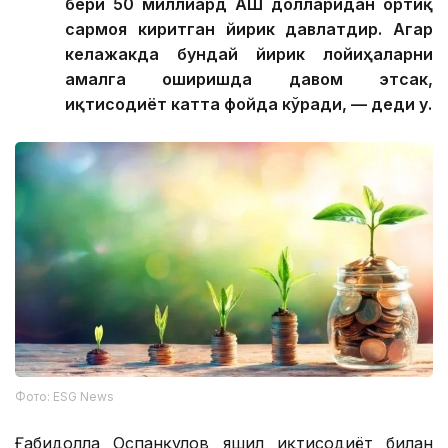
бери 50 миллиард АҚШ долларидан ортиқ
сармоя киритган йирик давлатдир. Агар
келажакда бундай йирик лойиҳаларни
амалга оширишда давом этсак,
иқтисодиёт катта фойда кўради, — деди у.
Фото: ESG News
Ғабидолла Оспанқулов яшил иқтисодиёт билан