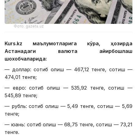
Фото: gazeta.uz
Kurs.kz маълумотларига кўра, ҳозирда
Астанадаги валюта айирбошлаш
шохобчаларида:
— доллар: сотиб олиш — 467,12 тенге, сотиш —
474,01 тенге;
— евро: сотиб олиш — 535,92 тенге, сотиш —
545,89 тенге;
— рубль: сотиб олиш — 5,49 тенге, сотиш — 5,69
тенге;
— юань: сотиб олиш — 68,75 тенге, сотиш — 73,21
тенге.