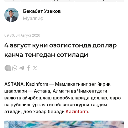
Бекабат Узаков
Муаллиф
09:36, 04 Август 2026
4 август куни Қозоғистонда доллар
қанча тенгедан сотилади
ASTANA. Kazinform — Мамлакатнинг энг йирик
шаҳарлари — Астана, Алмати ва Чимкентдаги
валюта айирбошлаш шохобчаларида доллар, евро
ва рублнинг ўртача ҳисобланган курси тақдим
этилди, деб хабар беради
Kazinform
.