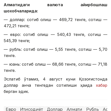
Алматидаги валюта айирбошлаш
шохобчаларида:
— доллар: сотиб олиш — 469,72 тенге, сотиш —
472,21 тенге;
— евро: сотиб олиш — 540,43 тенге, сотиш —
545,39 тенге;
— рубль: сотиб олиш — 5,55 тенге, сотиш — 5,70
тенге.
— юань: сотиб олиш — 68,66 тенге, сотиш — 71,18
тенге.
Эслатиб ўтамиз, 4 август куни Қозоғистонда
доллар қанча тенгедан сотилиши ҳақида
хабар
берган эдик.
Евро
Иқтисодиёт
Доллар
Алмати
Рубль
Аст