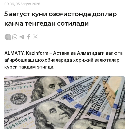
09:36, 05 Август 2026
5 август куни Қозоғистонда доллар
қанча тенгедан сотилади
ALMATY. Кazinform – Астана ва Алматидаги валюта
айирбошлаш шохобчаларида хорижий валюталар
курси тақдим этилди.