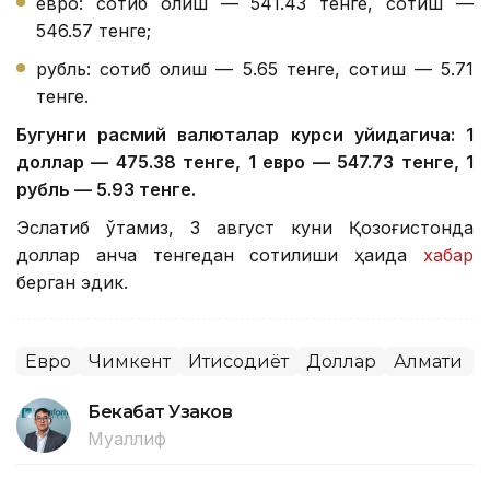
евро: сотиб олиш — 541.43 тенге, сотиш —
546.57 тенге;
рубль: сотиб олиш — 5.65 тенге, сотиш — 5.71
тенге.
Бугунги расмий валюталар курси қуйидагича: 1
доллар — 475.38 тенге, 1 евро — 547.73 тенге, 1
рубль — 5.93 тенге.
Эслатиб ўтамиз, 3 август куни Қозоғистонда
доллар қанча тенгедан сотилиши ҳақида
хабар
берган эдик.
Евро
Чимкент
Иқтисодиёт
Доллар
Алмати
Бекабат Узаков
Муаллиф