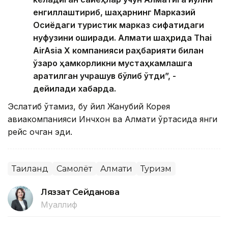
енгиллаштириб, шаҳарнинг Марказий
Осиёдаги туристик марказ сифатидаги
нуфузини оширади. Алмати шаҳрида Thai
AirAsia X компанияси раҳбарияти билан
ўзаро ҳамкорликни мустаҳкамлашга
қаратилган учрашув бўлиб ўтди”, -
дейилади хабарда.
Эслатиб ўтамиз, бу йил Жанубий Корея
авиакомпанияси Инчхон ва Алмати ўртасида янги
рейс очган эди.
Таиланд
Самолёт
Алмати
Туризм
Ляззат Сейданова
Муаллиф