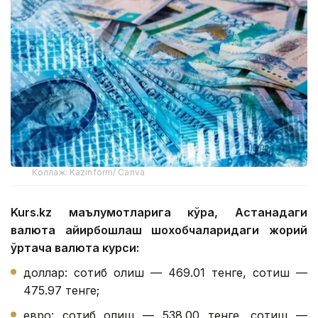
Коллаж: Kazinform/ Canva
Kurs.kz маълумотларига кўра, Астанадаги
валюта айирбошлаш шохобчаларидаги жорий
ўртача валюта курси:
доллар: сотиб олиш — 469.01 тенге, сотиш —
475.97 тенге;
евро: сотиб олиш — 538.00 тенге, сотиш —