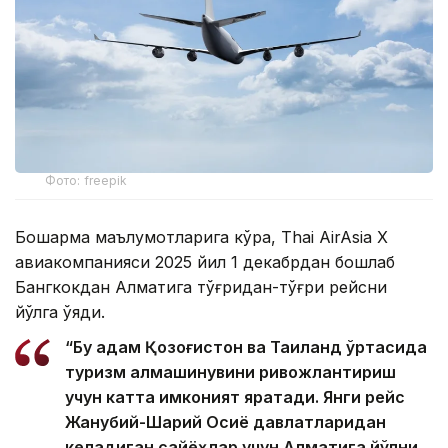
Фото: freepik
Бошқарма маълумотларига кўра, Thai AirAsia X
авиакомпанияси 2025 йил 1 декабрдан бошлаб
Бангкокдан Алматига тўғридан-тўғри рейсни
йўлга қўяди.
“Бу қадам Қозоғистон ва Таиланд ўртасида
туризм алмашинувини ривожлантириш
учун катта имконият яратади. Янги рейс
Жанубий-Шарқий Осиё давлатларидан
келадиган сайёҳлар учун Алматига йўлни