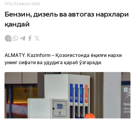
11:10, 03 Август 2026
Бензин, дизель ва автогаз нархлари
қандай
ALMATY. Кazinform – Қозоғистонда ёқилғи нархи
унинг сифати ва ҳудудига қараб ўзгаради.