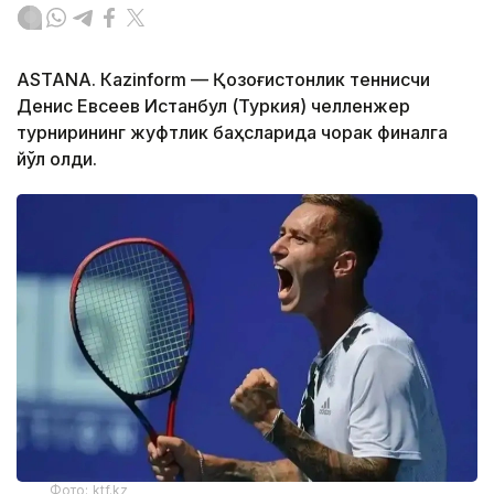
ASTANА. Кazinform — Қозоғистонлик теннисчи
Денис Евсеев Истанбул (Туркия) челленжер
турнирининг жуфтлик баҳсларида чорак финалга
йўл олди.
Фото: ktf.kz