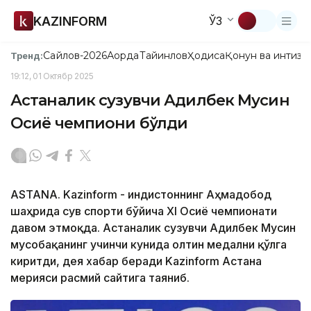
KAZINFORM
ЎЗ
Сайлов-2026
Ақорда
Тайинлов
Ҳодиса
Қонун ва интизо
Тренд:
19:12, 01 Октябр 2025
Астаналик сузувчи Адилбек Мусин
Осиё чемпиони бўлди
ASTANA. Kazinform - Ҳиндистоннинг Аҳмадобод
шаҳрида сув спорти бўйича XI Осиё чемпионати
давом этмоқда. Астаналик сузувчи Адилбек Мусин
мусобақанинг учинчи кунида олтин медални қўлга
киритди, дея хабар беради Kazinform Астана
мерияси расмий сайтига таяниб.