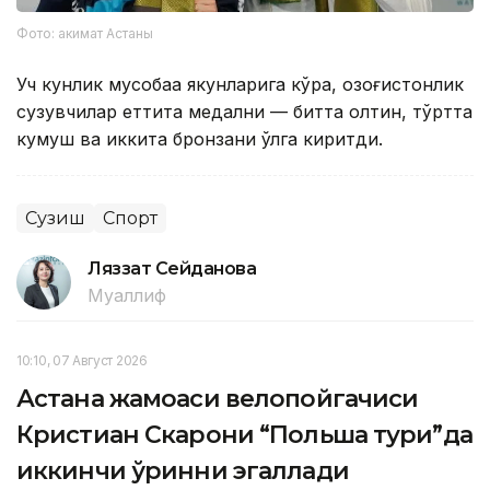
Фото: акимат Астаны
Уч кунлик мусобақа якунларига кўра, қозоғистонлик
сузувчилар еттита медални — битта олтин, тўртта
кумуш ва иккита бронзани қўлга киритди.
Сузиш
Спорт
Ляззат Сейданова
Муаллиф
10:10, 07 Август 2026
Астана жамоаси велопойгачиси
Кристиан Скарони “Польша тури”да
иккинчи ўринни эгаллади