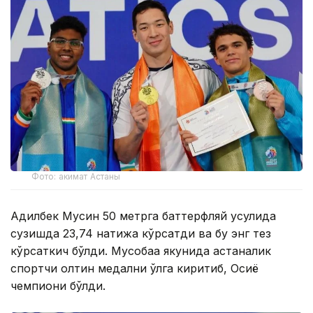
Фото: акимат Астаны
Адилбек Мусин 50 метрга баттерфляй усулида
сузишда 23,74 натижа кўрсатди ва бу энг тез
кўрсаткич бўлди. Мусобақа якунида астаналик
спортчи олтин медални қўлга киритиб, Осиё
чемпиони бўлди.