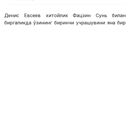
Денис Евсеев хитойлик Фацзин Сунь билан
биргаликда ўзининг биринчи учрашувини яна бир
қозоғистонлик Григорий Ломакин — америкалик
Колин Синклерга қарши ўтказди.
1 соатдан сал кўпроқ давом этган ўйин
Қозоғистон-Хитой жуфтлигининг 6:2, 6:4 ҳисобида
ғалабаси билан якунланди.
Денис Евсеев — Фацзин Сунь ярим финалга чиқиш
учун беларуслик Сергей Бетов — россиялик Илья
Симакин ёки япониялик Юсуке Кусухара —
Шунсуке Накагава жуфтлиги ғолиби билан
рақобатлашади.
Яна бир қозоғистонлик теннисчи Соня Жиенбаева
Оренсе (Испания) ITF W75 турнирининг ярим
финалидан четлатилди.