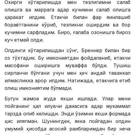
Охирги кўтарилишда мен тезлигимни сақлаб
қолишга ва маррага қадар кучимни сақлаб қолишга
ҳаракат қилдим. Етакчи билан фарқ яқинлашиб
бораётганини кўриб, тезликни оширдим ва бор
кучимни сарфладим. Бироқ, ғалаба қозонишга бироз
куч етмай қолди.
Олдинги кўтарилишдан сўнг, Бреннер билан бир
оз тўхтадик. Бу имкониятдан фойдаланиб, етакчи
масофани оширишга муваффақ бўлди. Тушиш
сирпанчиқ бўлгани учун мен ҳеч қандай таваккал
қилмасликка қарор қилдим. Натижада, етакчига етиб
олиш имкониятим бўлмади.
Бугун жамоа жуда яхши ишлади. Улар мени
пойганинг ҳал қилувчи дақиқасига қадар мукаммал
тарзда олиб келишди. Энди ўзимни яхши формада
ҳис қиляпман. Шунингдек, якка пойгадан олдин
умумий ҳисобда асосий рақибларимдан бир неча