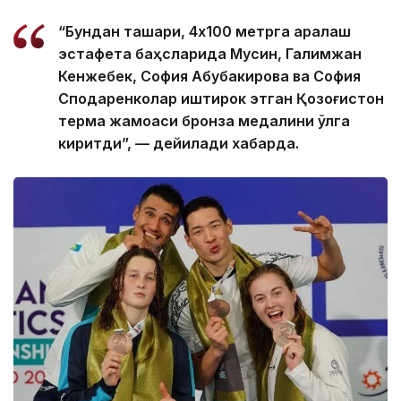
“Бундан ташқари, 4х100 метрга аралаш
эстафета баҳсларида Мусин, Галимжан
Кенжебек, София Абубакирова ва София
Сподаренколар иштирок этган Қозоғистон
терма жамоаси бронза медалини қўлга
киритди”, — дейилади хабарда.