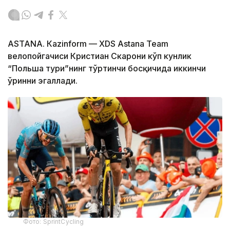
ASTANА. Кazinform — XDS Astana Team
велопойгачиси Кристиан Скарони кўп кунлик
“Польша тури”нинг тўртинчи босқичида иккинчи
ўринни эгаллади.
Фото: SprintCycling