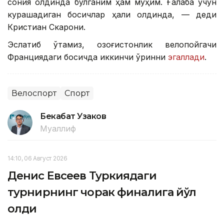
сония олдинда бўлганим ҳам муҳим. Ғалаба учун
курашадиган босқичлар ҳали олдинда, — деди
Кристиан Скарони.
Эслатиб ўтамиз, қозоғистонлик велопойгачи
Франциядаги босқичда иккинчи ўринни
эгаллади
.
Велоспорт
Спорт
Бекабат Узаков
Муаллиф
14:10, 06 Август 2026
Денис Евсеев Туркиядаги
турнирнинг чорак финалига йўл
олди