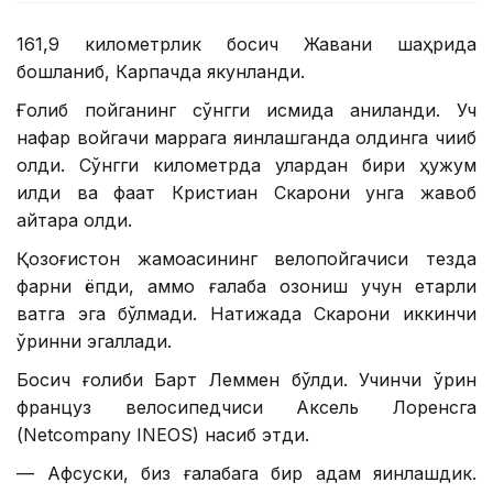
161,9 километрлик босқич Жавани шаҳрида
бошланиб, Карпачда якунланди.
Ғолиб пойганинг сўнгги қисмида аниқланди. Уч
нафар войгачи маррага яқинлашганда олдинга чиқиб
олди. Сўнгги километрда улардан бири ҳужум
қилди ва фақат Кристиан Скарони унга жавоб
қайтара олди.
Қозоғистон жамоасининг велопойгачиси тезда
фарқни ёпди, аммо ғалаба қозониш учун етарли
вақтга эга бўлмади. Натижада Скарони иккинчи
ўринни эгаллади.
Босқич ғолиби Барт Леммен бўлди. Учинчи ўрин
француз велосипедчиси Аксель Лоренсга
(Netcompany INEOS) насиб этди.
— Афсуски, биз ғалабага бир қадам яқинлашдик.