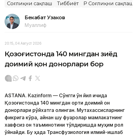
Соғлиқни сақлаш
Тиббиёт
ҚР Соғлиқни сақлаш
Бекабат Узаков
Муаллиф
20:15, 04 Август 2026
Қозоғистонда 140 мингдан зиёд
доимий қон донорлари бор
ASTANА. Кazinform — Сўнгги ўн йил ичида
Қозоғистонда 140 мингдан ортиқ доимий қон
донорлари рўйхатга олинган. Мутахассисларнинг
фикрига кўра, айнан шу фуқаролар мамлакатнинг
хавфсиз қон таъминотини тўлдиришда муҳим рол
ўйнайди. Бу ҳақда Трансфузиология илмий-ишлаб