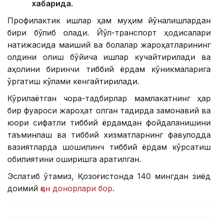
хабарида.
Профилактик ишлар ҳам муҳим йўналишлардан
бири бўлиб қолади. Йўл-транспорт ҳодисалари
натижасида маиший ва болалар жароҳатларининг
олдини олиш бўйича ишлар кучайтирилади ва
аҳолини биринчи тиббий ёрдам кўникмаларига
ўргатиш кўлами кенгайтирилади.
Кўрилаётган чора-тадбирлар мамлакатнинг ҳар
бир фуқароси жароҳат олган тақдирда замонавий ва
юқори сифатли тиббий ёрдамдан фойдаланишини
таъминлаш ва тиббий хизматларнинг фавқулодда
вазиятларда шошилинч тиббий ёрдам кўрсатиш
қобилиятини оширишга қаратилган.
Эслатиб ўтамиз, Қозоғистонда 140 мингдан зиёд
доимий
қон донорлари бор
.