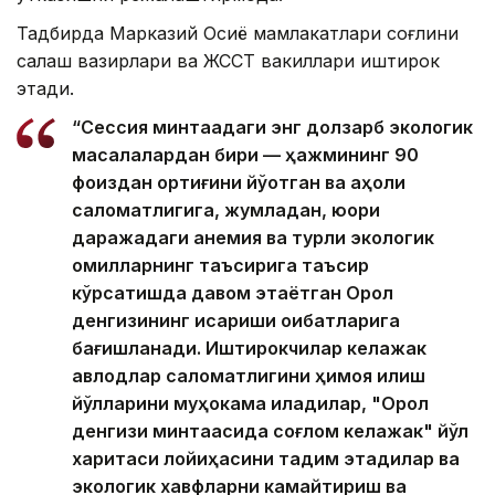
Тадбирда Марказий Осиё мамлакатлари соғлиқни
сақлаш вазирлари ва ЖССТ вакиллари иштирок
этади.
“Сессия минтақадаги энг долзарб экологик
масалалардан бири — ҳажмининг 90
фоиздан ортиғини йўқотган ва аҳоли
саломатлигига, жумладан, юқори
даражадаги анемия ва турли экологик
омилларнинг таъсирига таъсир
кўрсатишда давом этаётган Орол
денгизининг қисқариши оқибатларига
бағишланади. Иштирокчилар келажак
авлодлар саломатлигини ҳимоя қилиш
йўлларини муҳокама қиладилар, "Орол
денгизи минтақасида соғлом келажак" йўл
харитаси лойиҳасини тақдим этадилар ва
экологик хавфларни камайтириш ва