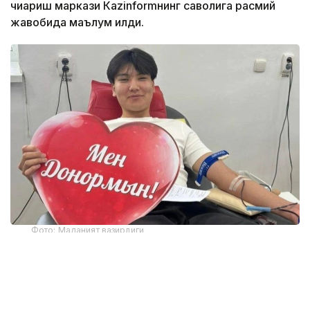
чиқариш маркази Кazinformнинг саволига расмий
жавобида маълум қилди.
Фото: Маданият вазирлиги
Марказнинг Жамоатчилик билан алоқалар ва
ҳамкорлик бўлими бошлиғи Алма Демеуованинг
сўзларига кўра, 2016 йилдан 2026 йил июнгача