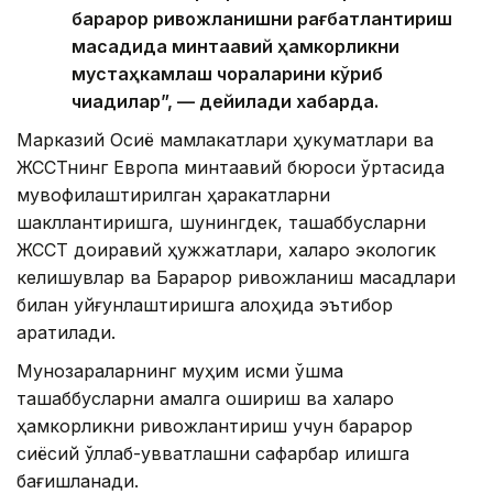
барқарор ривожланишни рағбатлантириш
мақсадида минтақавий ҳамкорликни
мустаҳкамлаш чораларини кўриб
чиқадилар”, — дейилади хабарда.
Марказий Осиё мамлакатлари ҳукуматлари ва
ЖССТнинг Европа минтақавий бюроси ўртасида
мувофиқлаштирилган ҳаракатларни
шакллантиришга, шунингдек, ташаббусларни
ЖССТ доиравий ҳужжатлари, халқаро экологик
келишувлар ва Барқарор ривожланиш мақсадлари
билан уйғунлаштиришга алоҳида эътибор
қаратилади.
Мунозараларнинг муҳим қисми қўшма
ташаббусларни амалга ошириш ва халқаро
ҳамкорликни ривожлантириш учун барқарор
сиёсий қўллаб-қувватлашни сафарбар қилишга
бағишланади.