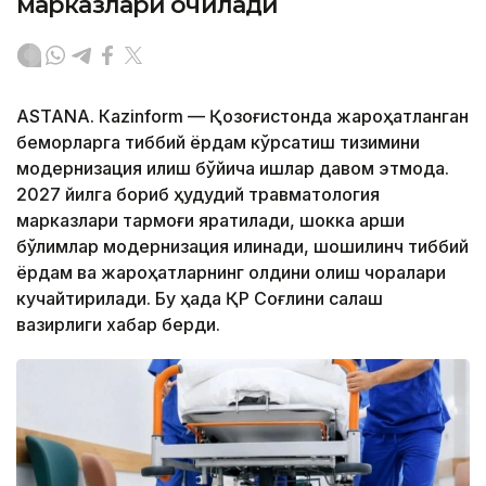
марказлари очилади
ASTANА. Кazinform — Қозоғистонда жароҳатланган
беморларга тиббий ёрдам кўрсатиш тизимини
модернизация қилиш бўйича ишлар давом этмоқда.
2027 йилга бориб ҳудудий травматология
марказлари тармоғи яратилади, шокка қарши
бўлимлар модернизация қилинади, шошилинч тиббий
ёрдам ва жароҳатларнинг олдини олиш чоралари
кучайтирилади. Бу ҳақда ҚР Соғлиқни сақлаш
вазирлиги хабар берди.