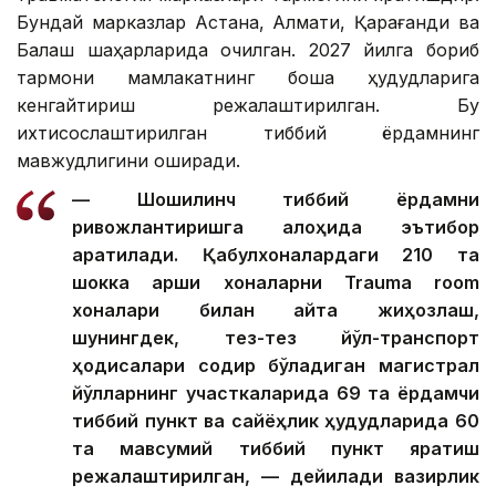
Бундай марказлар Астана, Алмати, Қарағанди ва
Балқаш шаҳарларида очилган. 2027 йилга бориб
тармоқни мамлакатнинг бошқа ҳудудларига
кенгайтириш режалаштирилган. Бу
ихтисослаштирилган тиббий ёрдамнинг
мавжудлигини оширади.
— Шошилинч тиббий ёрдамни
ривожлантиришга алоҳида эътибор
қаратилади. Қабулхоналардаги 210 та
шокка қарши хоналарни Trauma room
хоналари билан қайта жиҳозлаш,
шунингдек, тез-тез йўл-транспорт
ҳодисалари содир бўладиган магистрал
йўлларнинг участкаларида 69 та ёрдамчи
тиббий пункт ва сайёҳлик ҳудудларида 60
та мавсумий тиббий пункт яратиш
режалаштирилган, — дейилади вазирлик