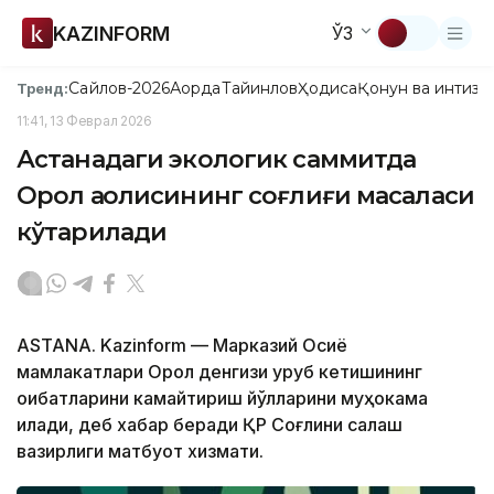
KAZINFORM
ЎЗ
Сайлов-2026
Ақорда
Тайинлов
Ҳодиса
Қонун ва интизо
Тренд:
11:41, 13 Феврал 2026
Астанадаги экологик саммитда
Орол аҳолисининг соғлиғи масаласи
кўтарилади
ASTANA. Kazinform — Марказий Осиё
мамлакатлари Орол денгизи қуруб кетишининг
оқибатларини камайтириш йўлларини муҳокама
қилади, деб хабар беради ҚР Соғлиқни сақлаш
вазирлиги матбуот хизмати.