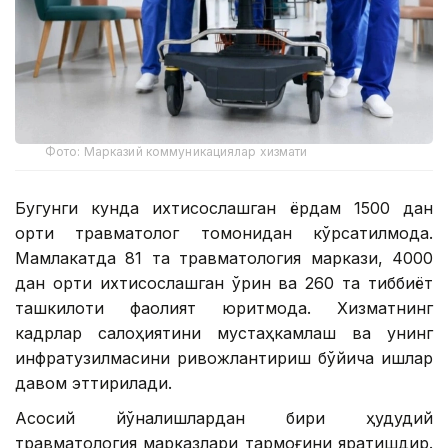
Фото: Марказий коммуникациялар хизмати
Бугунги кунда ихтисослашган ёрдам 1500 дан
ортиқ травматолог томонидан кўрсатилмоқда.
Мамлакатда 81 та травматология маркази, 4000
дан ортиқ ихтисослашган ўрин ва 260 та тиббиёт
ташкилоти фаолият юритмоқда. Хизматнинг
кадрлар салоҳиятини мустаҳкамлаш ва унинг
инфратузилмасини ривожлантириш бўйича ишлар
давом эттирилади.
Асосий йўналишлардан бири ҳудудий
травматология марказлари тармоғини яратишдир.