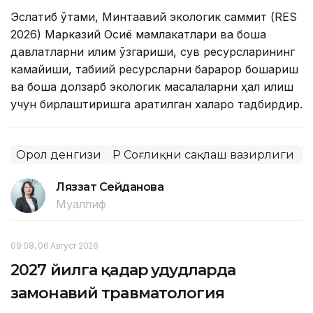
Эслатиб ўтами, Минтақавий экологик саммит (RES
2026) Марказий Осиё мамлакатлари ва бошқа
давлатларни иқлим ўзгариши, сув ресурсларининг
камайиши, табиий ресурсларни барқарор бошқариш
ва бошқа долзарб экологик масалаларни ҳал қилиш
учун бирлаштиришга қаратилган халқаро тадбирдир.
Орол денгизи
ҚР Соғлиқни сақлаш вазирлиги
С
Ляззат Сейданова
Муаллиф
09:08, 06 Август 2026
2027 йилга қадар ҳудудларда
замонавий травматология