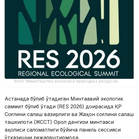
Фото: Министерство экологии и природных ресурсов.
Астанада бўлиб ўтадиган Минтақавий экологик
саммит бўлиб ўтади (RES 2026) доирасида ҚР
Соғлиқни сақлаш вазирлиги ва Жаҳон соғлиқни сақлаш
ташкилоти (ЖССТ) Орол денгизи минтақаси
аҳолиси саломатлиги бўйича панель сессияси
ўтказишни режалаштирмоқда.