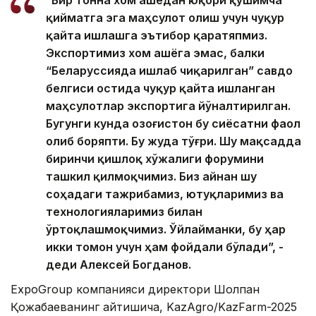
“Бир тонна хом ашёдан юқори қўшимча
қийматга эга маҳсулот олиш учун чуқур
қайта ишлашга эътибор қаратяпмиз.
Экспортимиз хом ашёга эмас, балки
“Беларуссияда ишлаб чиқарилган” савдо
белгиси остида чуқур қайта ишланган
маҳсулотлар экспортига йўналтирилган.
Бугунги кунда Қозоғистон бу сиёсатни фаол
олиб боряпти. Бу жуда тўғри. Шу мақсадда
биринчи қишлоқ хўжалиги форумини
ташкил қилмоқчимиз. Биз айнан шу
соҳадаги тажрибамиз, ютуқларимиз ва
технологияларимиз билан
ўртоқлашмоқчимиз. Ўйлайманки, бу ҳар
икки томон учун ҳам фойдали бўлади”, -
деди Алексей Богданов.
ExpoGroup компанияси директори Шолпан
Қожабаеванинг айтишича, KazAgro/KazFarm-2025