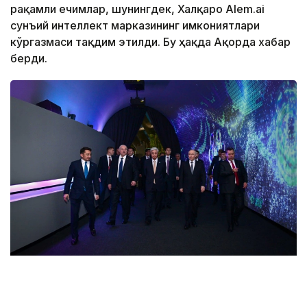
рақамли ечимлар, шунингдек, Халқаро Alem.ai
сунъий интеллект марказининг имкониятлари
кўргазмаси тақдим этилди. Бу ҳақда Ақорда хабар
берди.
Фото: Ақорда
Ҳурматли меҳмонлар Сунъий интеллект музейи