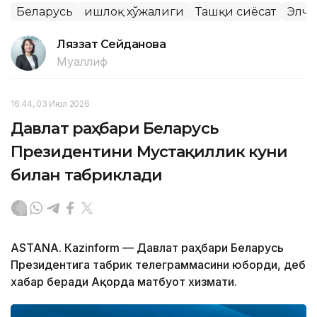
Беларусь
Қишлоқ хўжалиги
Ташқи сиёсат
Элч
Ляззат Сейданова
Муаллиф
16:44, 03 Июл 2026
Давлат раҳбари Беларусь
Президентини Мустақиллик куни
билан табриклади
ASTANА. Кazinform — Давлат раҳбари Беларусь
Президентига табрик телеграммасини юборди, деб
хабар беради Ақорда матбуот хизмати.