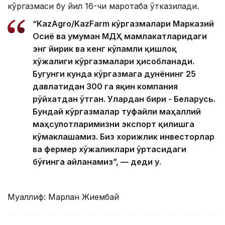
кўргазмаси бу йил 16-чи маротаба ўтказилади.
“KazAgro/KazFarm кўргазмалари Марказий
Осиё ва умуман МДҲ мамлакатларидаги
энг йирик ва кенг кўламли қишлоқ
хўжалиги кўргазмалари ҳисобланади.
Бугунги кунда кўргазмага дунёнинг 25
давлатидан 300 га яқин компания
рўйхатдан ўтган. Улардан бири - Беларусь.
Бундай кўргазмалар туфайли маҳаллий
маҳсулотларимизни экспорт қилишга
кўмаклашамиз. Биз хорижлик инвесторлар
ва фермер хўжаликлари ўртасидаги
бўғинга айланамиз”, — деди у.
Муаллиф: Марлан Жиембай