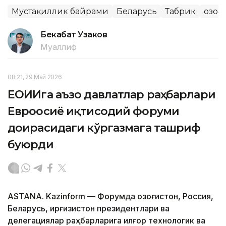
Мустақиллик байрами
Беларусь
Табрик
Қозо
Бекабат Узаков
Муаллиф
08:21, 29 Май 2026
ЕОИИга аъзо давлатлар раҳбарлари
Евроосиё иқтисодий форуми
доирасидаги кўргазмага ташриф
буюрди
ASTANA. Kazinform — Форумда Қозоғистон, Россия,
Беларусь, Қирғизистон президентлари ва
делегациялар раҳбарларига илғор технологик ва