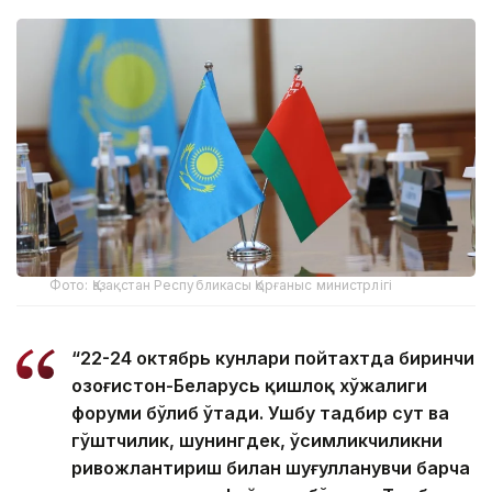
Фото: Қазақстан Республикасы Қорғаныс министрлігі
“22-24 октябрь кунлари пойтахтда биринчи
Қозоғистон-Беларусь қишлоқ хўжалиги
форуми бўлиб ўтади. Ушбу тадбир сут ва
гўштчилик, шунингдек, ўсимликчиликни
ривожлантириш билан шуғулланувчи барча