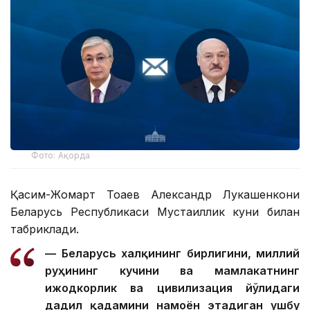
Фото: Ақорда
Қасим-Жомарт Тоқаев Александр Лукашенкони
Беларусь Республикаси Мустақиллик куни билан
табриклади.
— Беларусь халқининг бирлигини, миллий
руҳининг кучини ва мамлакатнинг
ижодкорлик ва цивилизация йўлидаги
дадил қадамини намоён этадиган ушбу