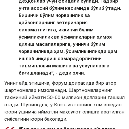
деҳқонлар учун фойдали бўлади. Тадбир
учта асосий бўлим кесимида бўлиб ўтади.
Биринчи бўлим чорвачилик ва
ҳайвонларнинг ветеринария
саломатлигига, иккинчи бўлим
ўсимликчилик ва ўсимликларни ҳимоя
қилиш масалаларига, учинчи бўлим
чорвачиликда ҳам, ўсимликчиликда ҳам
ишлаб чиқариш самарадорлигини
таъминловчи машина ва ускуналарга
бағишланади”, - деди элчи.
Унинг қайд этишича, форум доирасида бир қатор
шартномалар имзоланади. Шартномаларнинг
тахминий қиймати 50-60 миллион долларни ташкил
этади. Шунингдек, у Қозоғистоннинг хом ашёдан
юқори қўшимча қийматли маҳсулот олишга қаратилган
сиёсатини юқори баҳолади.