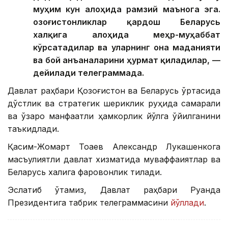
муҳим кун алоҳида рамзий маънога эга.
Қозоғистонликлар қардош Беларусь
халқига алоҳида меҳр-муҳаббат
кўрсатадилар ва уларнинг она маданияти
ва бой анъаналарини ҳурмат қиладилар, —
дейилади телеграммада.
Давлат раҳбари Қозоғистон ва Беларусь ўртасида
дўстлик ва стратегик шериклик руҳида самарали
ва ўзаро манфаатли ҳамкорлик йўлга қўйилганини
таъкидлади.
Қасим-Жомарт Тоқаев Александр Лукашенкога
масъулиятли давлат хизматида муваффақиятлар ва
Беларусь халқига фаровонлик тилади.
Эслатиб ўтамиз, Давлат раҳбари Руанда
Президентига табрик телеграммасини
йўллади
.