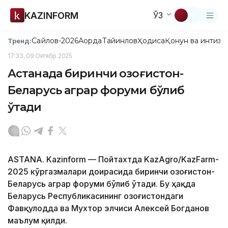
KAZINFORM
ЎЗ
Сайлов-2026
Ақорда
Тайинлов
Ҳодиса
Қонун ва интизо
Тренд:
17:33, 09 Октябр 2025
Астанада биринчи Қозоғистон-
Беларусь аграр форуми бўлиб
ўтади
ASTANA. Kazinform — Пойтахтда KazAgro/KazFarm-
2025 кўргазмалари доирасида биринчи Қозоғистон-
Беларусь аграр форуми бўлиб ўтади. Бу ҳақда
Беларусь Республикасининг Қозоғистондаги
Фавқулодда ва Мухтор элчиси Алексей Богданов
маълум қилди.