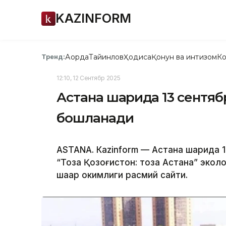
KAZINFORM
Ақорда
Тайинлов
Ҳодиса
Қонун ва интизом
Ко
Тренд:
12:10, 12 Сентябр 2025
Астана шаҳрида 13 сентя
бошланади
ASTANА. Кazinform — Астана шаҳрида 
“Тоза Қозоғистон: тоза Астана” экол
шаҳар ҳокимлиги расмий сайти.