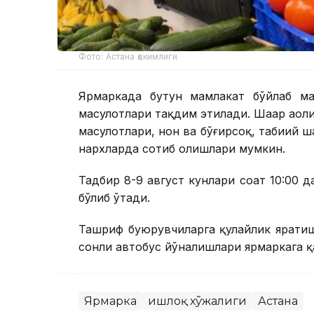
Фото: Астана ҳокимлиги
Ярмаркада бутун мамлакат бўйлаб ма
маҳсулотлари тақдим этилади. Шаҳар аҳоли
маҳсулотлари, нон ва бўғирсоқ, табиий 
нархларда сотиб олишлари мумкин.
Тадбир 8-9 август кунлари соат 10:00 да
бўлиб ўтади.
Ташриф буюрувчиларга қулайлик яратиш ма
сонли автобус йўналишлари ярмаркага қ
Ярмарка
Қишлоқ хўжалиги
Астана