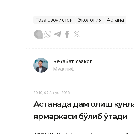
Тоза Қозоғистон
Экология
Астана
Бекабат Узаков
Муаллиф
20:10, 07 Август 2026
Астанада дам олиш кунл
ярмаркаси бўлиб ўтади