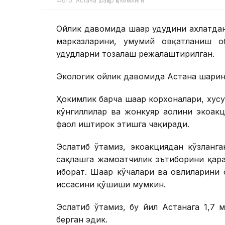
Фото: Астана шаҳар ҳокимлиги
Ойлик давомида шаҳар ҳудудини ахлатдан
марказларини, умумий овқатланиш о
ҳудудларни тозалаш режалаштирилган.
Экологик ойлик давомида Астана шаҳрин
Ҳокимлик барча шаҳар корхоналари, хусу
кўнгиллилар ва жонкуяр аҳолини экоа
фаол иштирок этишга чақиради.
Эслатиб ўтамиз, экоакциядан кўзланг
сақлашга жамоатчилик эътиборини қар
иборат. Шаҳар кўчалари ва ҳовлиларини
ҳиссасини қўшиши мумкин.
Эслатиб ўтамиз, бу йил Астанага 1,7 
берган эдик.