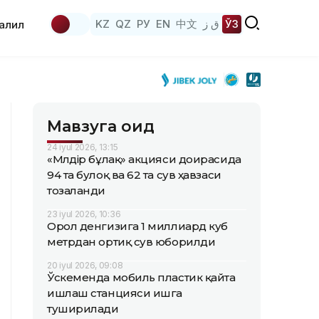
KZ
QZ
РУ
EN
中文
ق ز
ЎЗ
аҳлил
Мавзуга оид
24 iyul 2026, 13:15
«Мөлдір бұлақ» акцияси доирасида
94 та булоқ ва 62 та сув ҳавзаси
тозаланди
23 iyul 2026, 10:36
Орол денгизига 1 миллиард куб
метрдан ортиқ сув юборилди
20 iyul 2026, 09:08
Ўскеменда мобиль пластик қайта
ишлаш станцияси ишга
туширилади