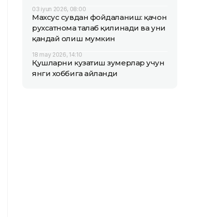
03 iyun 2026, 08:00
Махсус сувдан фойдаланиш: қачон
рухсатнома талаб қилинади ва уни
қандай олиш мумкин
18 may 2026, 14:10
Қушларни кузатиш зумерлар учун
янги хоббига айланди