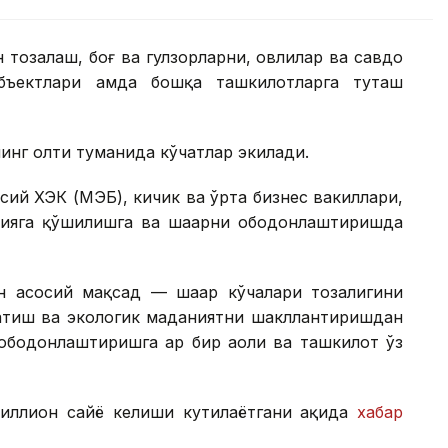
 тозалаш, боғ ва гулзорларни, ҳовлилар ва савдо
бъектлари ҳамда бошқа ташкилотларга туташ
инг олти туманида кўчатлар экилади.
сий ХЭК (МЭБ), кичик ва ўрта бизнес вакиллари,
кцияга қўшилишга ва шаҳарни ободонлаштиришда
ан асосий мақсад — шаҳар кўчалари тозалигини
атиш ва экологик маданиятни шакллантиришдан
 ободонлаштиришга ҳар бир аҳоли ва ташкилот ўз
миллион сайёҳ келиши кутилаётгани ҳақида
хабар