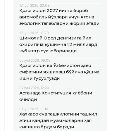
17 iyul 2026, 20:08
Қозоғистон 2027 йилга бориб
автомобиль йўллари учун ягона
экологик талабларни жорий этади
17 iyul 2026, 18:20
Шимолий Орол денгизига йил
охиригача қўшимча 1,2 миллиард
куб метр сув юборилади
05 iyul 2026, 09:08
Қозоғистон ва Ўзбекистон ҳаво
сифатини яхшилаш бўйича қўшма
ишчи гуруҳ тузди
02 iyul 2026, 12:20
Астанада Конституция хиёбони
очилди
01 iyul 2026, 13:10
Халқаро сув ташкилотини ташкил
этиш қандай муаммоларни ҳал
қилишга ёрдам беради