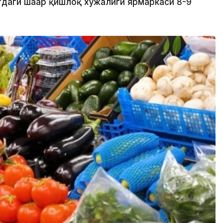
тдаги шаҳар қишлоқ хўжалиги ярмаркаси 8-9