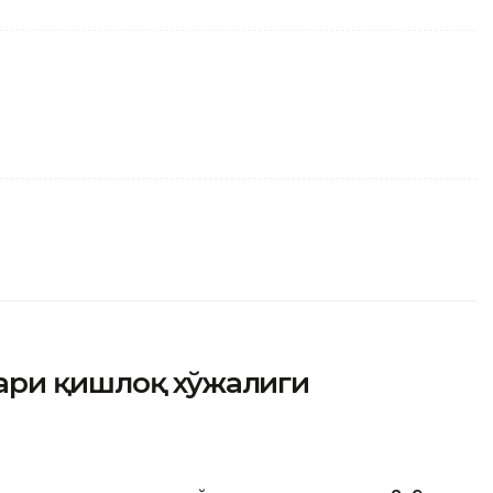
ари қишлоқ хўжалиги