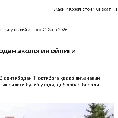
Жаҳон
Қозоғистон
Сиёсат
Т
нституциявий ислоҳот
Сайлов-2026
брдан экология ойлиги
13 сентябрдан 11 октябрга қадар анъанавий
огик ойлиги бўлиб ўтади, деб хабар беради