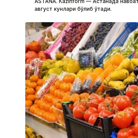
ASTANА. Кazinform — Астанада навба
август кунлари бўлиб ўтади.