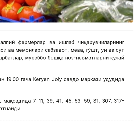
ҳаллий фермерлар ва ишлаб чиқарувчиларнинг
си ва меҳмонлари сабзавот, мева, гўшт, ун ва сут
шарбатлар, мураббо бошқа ноз-неъматларни қулай
н 19:00 гача Keryen Joly савдо маркази ҳудудида
қсадида 7, 11, 39, 41, 45, 53, 59, 81, 307, 317-
атнайди.