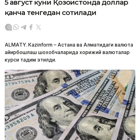
5 август куни Қозоғистонда доллар
қанча тенгедан сотилади
ALMATY. Кazinform – Астана ва Алматидаги валюта
айирбошлаш шохобчаларида хорижий валюталар
курси тақдим этилди.