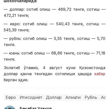
шохобчаларида:
— доллар: сотиб олиш — 469,72 тенге, сотиш —
472,21 тенге;
— евро: сотиб олиш — 540,43 тенге, сотиш —
545,39 тенге;
— рубль: сотиб олиш — 5,55 тенге, сотиш — 5,70
тенге.
— юань: сотиб олиш — 68,66 тенге, сотиш — 71,18
тенге.
Эслатиб ўтамиз, 4 август куни Қозоғистонда
доллар қанча тенгедан сотилиши ҳақида
хабар
берган эдик.
Евро
Иқтисодиёт
Доллар
Алмати
Рубль
Аст
Бекабат Узаков