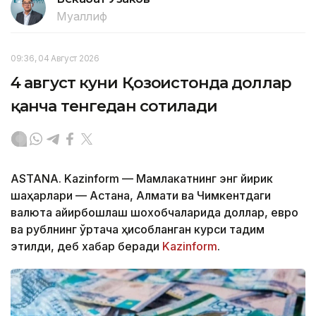
Муаллиф
09:36, 04 Август 2026
4 август куни Қозоғистонда доллар
қанча тенгедан сотилади
ASTANA. Kazinform — Мамлакатнинг энг йирик
шаҳарлари — Астана, Алмати ва Чимкентдаги
валюта айирбошлаш шохобчаларида доллар, евро
ва рублнинг ўртача ҳисобланган курси тақдим
этилди, деб хабар беради
Kazinform
.