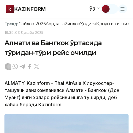
KAZINFORM
ЎЗ
Сайлов-2026
Ақорда
Тайинлов
Ҳодиса
Қонун ва интизо
Тренд:
19:39, 03 Декабр 2025
Алмати ва Бангкок ўртасида
тўғридан-тўғри рейс очилди
ALMATY. Kazinform - Thai AirAsia X лоукостер-
ташувчи авиакомпанияси Алмати - Бангкок (Дон
Муанг) янги халқаро рейсини ишга туширди, деб
хабар беради Kazinform.