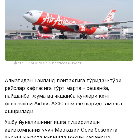
Фото: Thai AirAsia X баспасөз қызметі
Алматидан Таиланд пойтахтига тўғридан-тўғри
рейслар ҳафтасига тўрт марта - сешанба,
пайшанба, жума ва якшанба кунлари кенг
фюзеляжли Airbus A330 самолётларида амалга
оширилади.
Ушбу йўналишнинг ишга туширилиши
авиакомпания учун Марказий Осиё бозорига
биринчи марта киришда муҳим қадамдир.