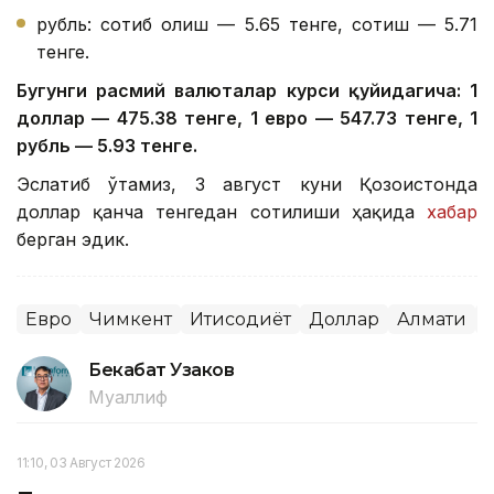
рубль: сотиб олиш — 5.65 тенге, сотиш — 5.71
тенге.
Бугунги расмий валюталар курси қуйидагича: 1
доллар — 475.38 тенге, 1 евро — 547.73 тенге, 1
рубль — 5.93 тенге.
Эслатиб ўтамиз, 3 август куни Қозоғистонда
доллар қанча тенгедан сотилиши ҳақида
хабар
берган эдик.
Евро
Чимкент
Иқтисодиёт
Доллар
Алмати
Бекабат Узаков
Муаллиф
11:10, 03 Август 2026