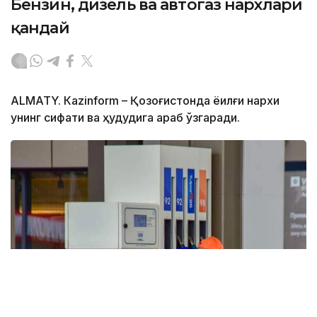
Бензин, дизель ва автогаз нархлари
қандай
ALMATY. Кazinform – Қозоғистонда ёқилғи нархи
унинг сифати ва ҳудудига қараб ўзгаради.