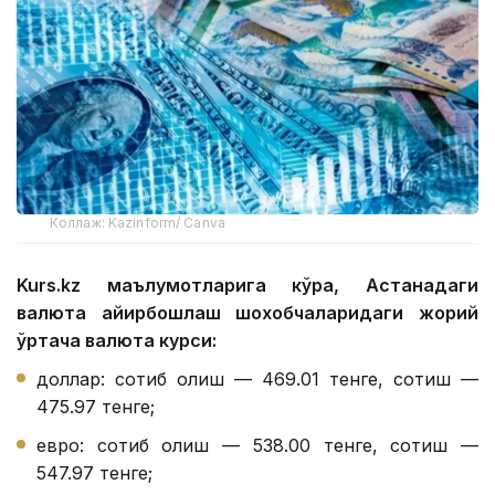
Коллаж: Kazinform/ Canva
Kurs.kz маълумотларига кўра, Астанадаги
валюта айирбошлаш шохобчаларидаги жорий
ўртача валюта курси:
доллар: сотиб олиш — 469.01 тенге, сотиш —
475.97 тенге;
евро: сотиб олиш — 538.00 тенге, сотиш —
547.97 тенге;