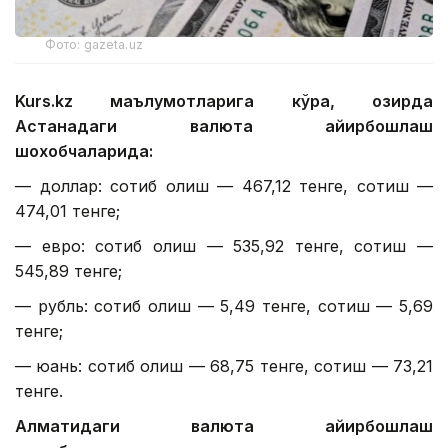
Фото: gazeta.uz
Kurs.kz маълумотларига кўра, ҳозирда
Астанадаги валюта айирбошлаш
шохобчаларида:
— доллар: сотиб олиш — 467,12 тенге, сотиш —
474,01 тенге;
— евро: сотиб олиш — 535,92 тенге, сотиш —
545,89 тенге;
— рубль: сотиб олиш — 5,49 тенге, сотиш — 5,69
тенге;
— юань: сотиб олиш — 68,75 тенге, сотиш — 73,21
тенге.
Алматидаги валюта айирбошлаш