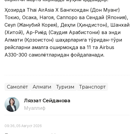
Ҳозирда Thai AirAsia X Бангкокдан (Дон Муанг)
Токио, Осака, Нагоя, Саппоро ва Сендай (Япония),
Сеул (Жанубий Корея), Деҳли (Ҳиндистон), Шанхай
(Хитой), Ар-Риёд (Саудия Арабистони) ва энди
Алмати (Қозоғистон) шаҳарларига тўғридан-тўғри
рейсларни амалга оширмоқда ва 11 та Airbus
A330-300 самолётларидан фойдаланади.
Самолёт
Алмати
Туризм
Транспорт
Ляззат Сейданова
Муаллиф
09:36, 05 Август 2026